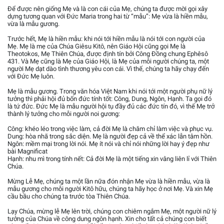
Để được nên giống Mẹ và là con cái của Mẹ, chúng ta được mời gọi xây
dựng tương quan với Đức Maria trong hai từ “mẫu”: Mẹ vừa là hiền mẫu,
vừa là mẫu gương.
Trước hết, Mẹ là hiền mẫu: khi nói tới hiền mẫu là nói tới con người của
Mẹ. Mẹ là mẹ của Chúa Giêsu Kitô, nên Giáo Hội cũng gọi Mẹ là
Theotokos, Mẹ Thiên Chúa, được định tín bởi Công Đồng chung Ephêsô
431. Và Mẹ cũng là Mẹ của Giáo Hội, là Mẹ của mỗi người chúng ta, một
người Mẹ dạt dào tình thương yêu con cái. Vì thế, chúng ta hãy chạy đến
với Đức Mẹ luôn.
Mẹ là mẫu gương. Trong văn hóa Việt Nam khi nói tới một người phụ nữ lý
tưởng thì phải hội đủ bốn đức tính tốt: Công, Dung, Ngôn, Hạnh. Ta gọi đó
là tứ đức. Đức Mẹ là mẫu người hội tụ đầy đủ các đức tín đó, vì thế Mẹ trở
thành lý tưởng cho mỗi người noi gương:
Công: khéo léo trong việc làm, cả đời Mẹ là chăm chỉ làm việc và phục vụ.
Dung: hòa nhã trong sắc diện. Mẹ là người đẹp cả về thể xác lẫn tâm hồn.
Ngôn: mềm mại trong lời nói. Mẹ ít nói và chỉ nói những lời hay ý đẹp như
bài Magnificat
Hạnh: nhu mì trong tính nết: Cả đời Mẹ là một tiếng xin vâng liên lỉ với Thiên
Chúa.
Mừng Lễ Mẹ, chúng ta một lần nữa đón nhận Mẹ vừa là hiền mẫu, vừa là
mẫu gương cho mỗi người Kitô hữu, chúng ta hãy học ở nơi Mẹ. Và xin Mẹ
cầu bầu cho chúng ta trước tòa Thiên Chúa.
Lạy Chúa, mừng lễ Mẹ lên trời, chúng con chiêm ngắm Mẹ, một người nữ lý
tưởng của Chúa về công dung ngôn hạnh. Xin cho tất cả chúng con biết