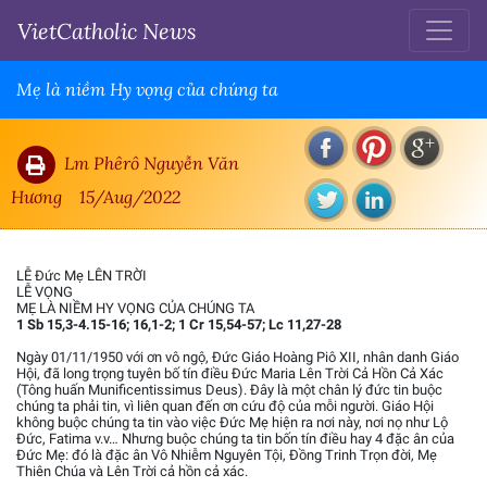
VietCatholic News
Mẹ là niềm Hy vọng của chúng ta
Lm Phêrô Nguyễn Văn
Hương
15/Aug/2022
LỄ Đức Mẹ LÊN TRỜI
LỄ VỌNG
MẸ LÀ NIỀM HY VỌNG CỦA CHÚNG TA
1 Sb 15,3-4.15-16; 16,1-2; 1 Cr 15,54-57; Lc 11,27-28
Ngày 01/11/1950 với ơn vô ngộ, Đức Giáo Hoàng Piô XII, nhân danh Giáo
Hội, đã long trọng tuyên bố tín điều Đức Maria Lên Trời Cả Hồn Cả Xác
(Tông huấn Munificentissimus Deus). Đây là một chân lý đức tin buộc
chúng ta phải tin, vì liên quan đến ơn cứu độ của mỗi người. Giáo Hội
không buộc chúng ta tin vào việc Đức Mẹ hiện ra nơi này, nơi nọ như Lộ
Đức, Fatima v.v… Nhưng buộc chúng ta tin bốn tín điều hay 4 đặc ân của
Đức Mẹ: đó là đặc ân Vô Nhiễm Nguyên Tội, Đồng Trinh Trọn đời, Mẹ
Thiên Chúa và Lên Trời cả hồn cả xác.