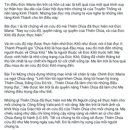
Tín điều Đức Maria lên trời cả hồn cả xác là kết quả của một quá trình suy
tư thần học lâu dài của Giáo Hội dựa trên chứng tá của Truyền Thống và
nền tảng Kinh Thánh. Những bài đọc mà chúng ta vừa nghe là những nền
tảng Kinh Thánh cho tín điều này:
Bài đọc I là lời chứng về ơn cứu độ mà Thiên Chúa đã thực hiện nơi Đức
Maria: “Nay sự cứu độ, quyền năng, uy quyền của Thiên Chúa, và của Đức
Kitô đã được thực hiện.”
Và ơn cứu độ này được thực hiện nhờ Đức Kitô như được nói ở bài đọc II.
Thánh Phaolô gọi “Chúa Kitô là hoa quả đầu mùa, sau đó mới đến những
người thuộc về Chúa Kitô.” Mẹ là người thuộc về Đức Kitô trước hết. Mẹ
được vinh hiển là nhờ công trạng của Đức Kitô, Đấng đã chiến thắng kẻ
thù lớn nhất là sự chết khi Người từ cõi chết sống lại. Mẹ lên trời là hoa quả
đầu mùa do ơn cứu độ Đức Kitô mang đến.
Bài Tin Mừng chứa đựng những mạc khải về chân lý này. Chính Đức Maria
ca ngợi Chúa rằng: “Linh hồn tôi ngợi khen Chúa, lòng tôi hoan hỷ trong
Thiên Chúa, Đấng Cứu Độ tôi… Thiên Chúa đã làm cho tôi những điều
trọng đại…” Mẹ được lên trời là do quyền năng Thiên Chúa đã làm cho Mẹ
những điều trọng đại như thế.
Những gì Thiên Chúa đã thực hiện nơi Mẹ thì Người cũng sẽ thực hiện cho
mỗi chúng ta. Công Đồng Vaticanô II nói rằng: Mẹ lên trời là hình ảnh và
khởi thủy của Giáo Hội về ơn cứu độ của Thiên Chúa cho mỗi chúng ta. Mẹ
chiếu sáng như dấu chỉ lòng trông cậy vững vàng và niềm an ủi cho dân
Chúa đang lữ hành (LG 69). Tất cả chúng ta rồi cũng sẽ được Thiên Chúa
cứu độ như Mẹ trong ngày sau hết. Đó là niềm hy vọng của mỗi người
chúng ta.