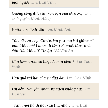
mọi người
Lm. Đan Vinh
Gương sống đức tin trọn vẹn của Đức Mẹ
Lm.
JB Nguyễn Minh Hùng
Nhân lên Tình yêu
Lm. Minh Anh
Tổng Giám mục Canterbury, trong bài giảng bế
mạc Hội nghị Lambeth lần thứ mười lăm, nhắc
đến Đức Hồng Y Thuận
Vũ Văn An
Nên làm trạng sự hay công tố viên ?
Lm. Đan
Vinh
Hậu quả tai hại của sự đùa dai
Lm. Đan Vinh
Lời đồn: Nguyên nhân và cách khắc phục
Lm.
Đan Vinh
Tránh nói hành nói xấu tha nhân
Lm. Đan