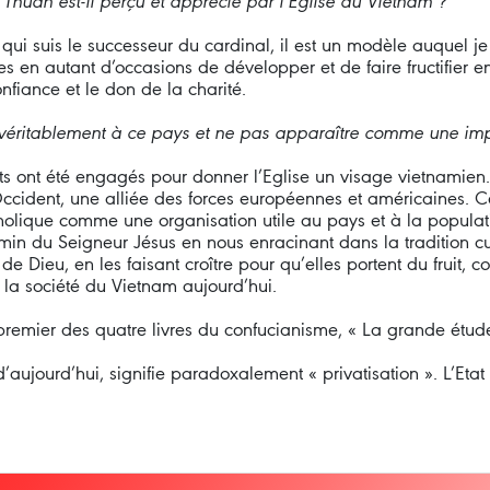
huân est-il perçu et apprécié par l’Eglise du Vietnam ?
ui suis le successeur du cardinal, il est un modèle auquel je
ustes en autant d’occasions de développer et de faire fructifier
nfiance et le don de la charité.
 véritablement à ce pays et ne pas apparaître comme une imp
rts ont été engagés pour donner l’Eglise un visage vietnamie
’Occident, une alliée des forces européennes et américaines.
olique comme une organisation utile au pays et à la popula
min du Seigneur Jésus en nous enracinant dans la tradition cul
 Dieu, en les faisant croître pour qu’elles portent du fruit, c
s la société du Vietnam aujourd’hui.
e premier des quatre livres du confucianisme, « La grande étud
’aujourd’hui, signifie paradoxalement « privatisation ». L’Etat