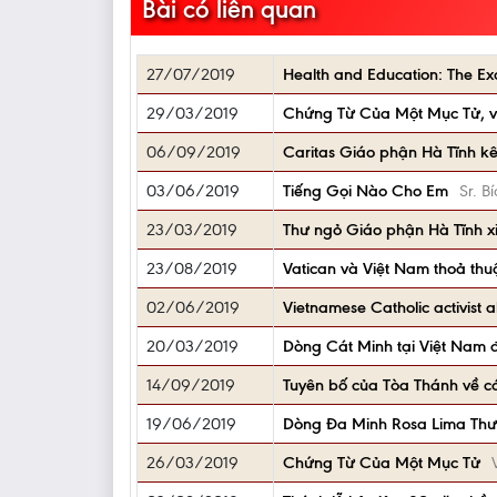
Bài có liên quan
27/07/2019
Health and Education: The Exc
29/03/2019
Chứng Từ Của Một Mục Tử, v
06/09/2019
Caritas Giáo phận Hà Tĩnh kêu
03/06/2019
Tiếng Gọi Nào Cho Em
Sr. 
23/03/2019
Thư ngỏ Giáo phận Hà Tĩnh x
23/08/2019
Vatican và Việt Nam thoả thu
02/06/2019
Vietnamese Catholic activist 
20/03/2019
Dòng Cát Minh tại Việt Nam 
14/09/2019
Tuyên bố của Tòa Thánh về c
19/06/2019
Dòng Đa Minh Rosa Lima Th
26/03/2019
Chứng Từ Của Một Mục Tử