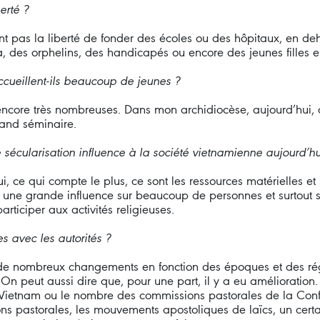
erté ?
ont pas la liberté de fonder des écoles ou des hôpitaux, en de
 des orphelins, des handicapés ou encore des jeunes filles e
ccueillent-ils beaucoup de jeunes ?
encore très nombreuses. Dans mon archidiocèse, aujourd’hui,
rand séminaire.
écularisation influence à la société vietnamienne aujourd’hu
 ce qui compte le plus, ce sont les ressources matérielles et
 une grande influence sur beaucoup de personnes et surtout s
rticiper aux activités religieuses.
s avec les autorités ?
nnu de nombreux changements en fonction des époques et des ré
On peut aussi dire que, pour une part, il y a eu amélioratio
Vietnam ou le nombre des commissions pastorales de la Confér
ns pastorales, les mouvements apostoliques de laïcs, un certa