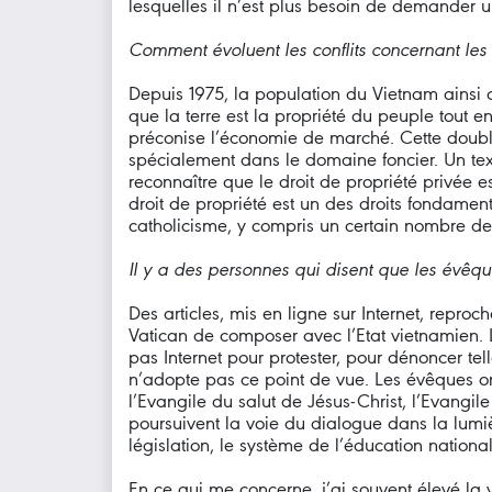
lesquelles il n’est plus besoin de demander 
Comment évoluent les conflits concernant les pr
Depuis 1975, la population du Vietnam ainsi qu
que la terre est la propriété du peuple tout e
préconise l’économie de marché. Cette double o
spécialement dans le domaine foncier. Un text
reconnaître que le droit de propriété privée e
droit de propriété est un des droits fondam
catholicisme, y compris un certain nombre de
Il y a des personnes qui disent que les évêqu
Des articles, mis en ligne sur Internet, reproc
Vatican de composer avec l’Etat vietnamien. L
pas Internet pour protester, pour dénoncer tel
n’adopte pas ce point de vue. Les évêques on
l’Evangile du salut de Jésus-Christ, l’Evangil
poursuivent la voie du dialogue dans la lumièr
législation, le système de l’éducation nation
En ce qui me concerne, j’ai souvent élevé la 