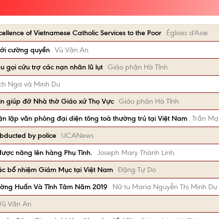
ellence of Vietnamese Catholic Services to the Poor
Églises d'Asie
ới cường quyền
Vũ Văn An
 gọi cứu trợ các nạn nhân lũ lụt
Giáo phận Hà Tĩnh
Bích Nga và Minh Du
in giúp đỡ Nhà thờ Giáo xứ Thọ Vực
Giáo phận Hà Tĩnh
ận lập văn phòng đại diện tông toà thường trú tại Việt Nam
Trần Mạ
abducted by police
UCANews
được nâng lên hàng Phụ Tỉnh.
Joseph Mary Thành Linh.
ác bổ nhiệm Giám Mục tại Việt Nam
Đặng Tự Do
ường Huấn Và Tĩnh Tâm Năm 2019
Nữ tu Maria Nguyễn Thị Minh Du
Vũ Văn An