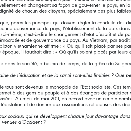
vellement en changeant sa façon de gouverner le pays, en la r
dignité de chacun des citoyens, spécialement des plus faibles
 que, parmi les principes qui doivent régler la conduite des di
onne gouvernance du pays, l’établissement de la paix dans l’emp
soi-même, c’est-à-dire le changement d’état d’esprit et de poi
émocratie et de gouvernance du pays. Au Vietnam, par traditi
icton vietnamienne affirme : « Où qu’il soit placé par ses pare
poque, il faudrait dire : « Où qu’ils soient placés par leurs e
me dans la société, a besoin de temps, de la grâce du Seigne
maine de l’éducation et de la santé sont-elles limitées ? Que p
de tous sont devenus le monopole de l’Etat socialiste. Ces temp
permet à des gens du peuple et à des étrangers de participer à
utorisées. Au mois de mai 2011, en accord avec un certain nom
 législation et de donner aux associations religieuses des dro
léaux sociaux qui se développent chaque jour davantage dans 
 venues d’Occident ?