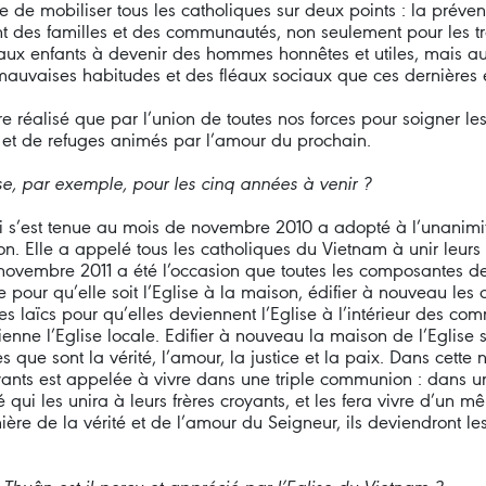
rce de mobiliser tous les catholiques sur deux points : la préven
t des familles et des communautés, non seulement pour les t
aux enfants à devenir des hommes honnêtes et utiles, mais aus
mauvaises habitudes et des fléaux sociaux que ces dernières
e réalisé que par l’union de toutes nos forces pour soigner les 
res et de refuges animés par l’amour du prochain.
ise, par exemple, pour les cinq années à venir ?
s’est tenue au mois de novembre 2010 a adopté à l’unanimit
lle a appelé tous les catholiques du Vietnam à unir leurs fo
ovembre 2011 a été l’occasion que toutes les composantes de 
e pour qu’elle soit l’Eglise à la maison, édifier à nouveau l
des laïcs pour qu’elles deviennent l’Eglise à l’intérieur des c
vienne l’Eglise locale. Edifier à nouveau la maison de l’Eglis
s que sont la vérité, l’amour, la justice et la paix. Dans ce
ts est appelée à vivre dans une triple communion : dans une 
é qui les unira à leurs frères croyants, et les fera vivre d’un
ière de la vérité et de l’amour du Seigneur, ils deviendront le