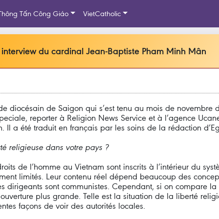
Thông Tấn Công Giáo
VietCatholic
 – interview du cardinal Jean-Baptiste Pham Minh Mân
ynode diocésain de Saigon qui s’est tenu au mois de novembre 
ciale, reporter à Religion News Service et à l’agence Ucanew
 Il a été traduit en français par les soins de la rédaction d’Eg
té religieuse dans votre pays ?
its de l’homme au Vietnam sont inscrits à l’intérieur du systèm
itement limités. Leur contenu réel dépend beaucoup des concept
les dirigeants sont communistes. Cependant, si on compare la si
erture plus grande. Telle est la situation de la liberté religi
ntes façons de voir des autorités locales.