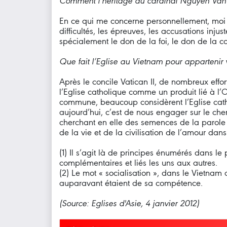
Comment l’héritage du cardinal Nguyên Van T
En ce qui me concerne personnellement, moi q
difficultés, les épreuves, les accusations inj
spécialement le don de la foi, le don de la co
Que fait l’Eglise au Vietnam pour appartenir
Après le concile Vatican II, de nombreux effo
l’Eglise catholique comme un produit lié à l
commune, beaucoup considèrent l’Eglise cath
aujourd’hui, c’est de nous engager sur le che
cherchant en elle des semences de la parole de
de la vie et de la civilisation de l’amour dan
(1) Il s’agit là de principes énumérés dans l
complémentaires et liés les uns aux autres.
(2) Le mot « socialisation », dans le Vietnam d
auparavant étaient de sa compétence.
(Source: Eglises d'Asie, 4 janvier 2012)