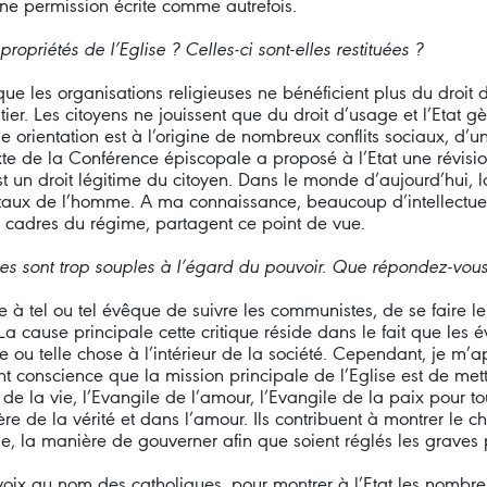
une permission écrite comme autrefois.
opriétés de l’Eglise ? Celles-ci sont-elles restituées ?
e les organisations religieuses ne bénéficient plus du droit de
ntier. Les citoyens ne jouissent que du droit d’usage et l’Etat 
rientation est à l’origine de nombreux conflits sociaux, d’une
e de la Conférence épiscopale a proposé à l’Etat une révision 
st un droit légitime du citoyen. Dans le monde d’aujourd’hui, 
entaux de l’homme. A ma connaissance, beaucoup d’intellectu
 cadres du régime, partagent ce point de vue.
es sont trop souples à l’égard du pouvoir. Que répondez-vous 
he à tel ou tel évêque de suivre les communistes, de se faire le
a cause principale cette critique réside dans le fait que les 
le ou telle chose à l’intérieur de la société. Cependant, je m’
t conscience que la mission principale de l’Eglise est de m
e de la vie, l’Evangile de l’amour, l’Evangile de la paix pour
e de la vérité et dans l’amour. Ils contribuent à montrer le ch
ale, la manière de gouverner afin que soient réglés les graves
voix au nom des catholiques, pour montrer à l’Etat les nombreus