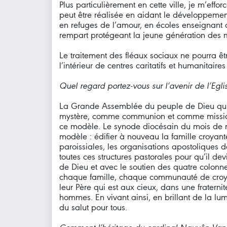
Plus particulièrement en cette ville, je m’effo
peut être réalisée en aidant le développemen
en refuges de l’amour, en écoles enseignant 
rempart protégeant la jeune génération des 
Le traitement des fléaux sociaux ne pourra êtr
l’intérieur de centres caritatifs et humanitai
Quel regard portez-vous sur l’avenir de l’Egl
La Grande Assemblée du peuple de Dieu qui 
mystère, comme communion et comme mission. E
ce modèle. Le synode diocésain du mois de n
modèle : édifier à nouveau la famille croyant
paroissiales, les organisations apostoliques 
toutes ces structures pastorales pour qu’il de
de Dieu et avec le soutien des quatre colonne
chaque famille, chaque communauté de croyan
leur Père qui est aux cieux, dans une fraternit
hommes. En vivant ainsi, en brillant de la lum
du salut pour tous.