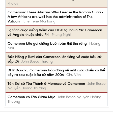
Photos
Cameroon: These Africans Who Grease the Roman Curia -
A few Africans are well into the administration of The
Vatican
Tche Irene Morikang
Lộ trình cuộc viếng thăm của ĐGH tại hai nước Cameroon
và Angola thuộc châu Phi
Phụng Nghi
Cameroon kêu gọi chống buôn bán thịt thú rừng
Hoàng
Mai
Đức Hồng y Tumi của Cameroon lên tiếng về cuộc bầu cử
sắp tới
John Bosco Thương
ÐHY Douala, Cameroun báo động về một cuộc chiến có thể
xảy ra sau cuộc bầu cử năm 2004
Chu Văn
Tân Đại sứ Tòa Thánh ở Morocco và Cameroon
John Bosco
Nguyễn Hoàng Thương
Cameroon có Tân Giám Mục
John Bosco Nguyễn Hoàng
Thương