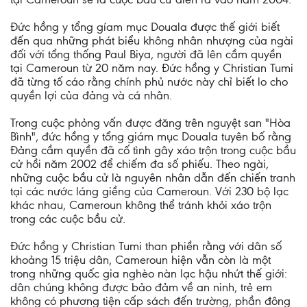
Ðức hồng y tổng gíam mục Douala được thế giới biết
đến qua những phát biểu không nhân nhượng của ngài
đối với tổng thống Paul Biya, người đã lên cầm quyền
tại Cameroun từ 20 năm nay. Ðức hồng y Christian Tumi
đã từng tố cáo rằng chính phủ nước này chỉ biết lo cho
quyền lợi của đảng và cá nhân.
Trong cuộc phỏng vấn được đăng trên nguyệt san "Hòa
Bình", đức hồng y tổng giám mục Douala tuyên bố rằng
Ðảng cầm quyền đã cố tình gây xáo trộn trong cuộc bầu
cử hồi năm 2002 để chiếm đa số phiếu. Theo ngài,
những cuộc bầu cử là nguyên nhân dẫn đến chiến tranh
tại các nước láng giềng của Cameroun. Với 230 bộ lạc
khác nhau, Cameroun không thể tránh khỏi xáo trộn
trong các cuộc bầu cử.
Ðức hồng y Christian Tumi than phiền rằng với dân số
khoảng 15 triệu dân, Cameroun hiện vẫn còn là một
trong những quốc gia nghèo nàn lạc hậu nhứt thế giới:
dân chúng không được bảo đảm về an ninh, trẻ em
không có phương tiện cấp sách đến trường, phần đông