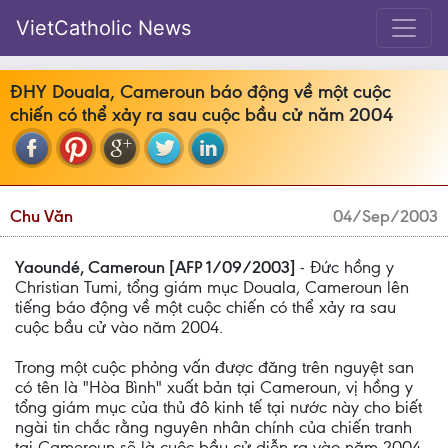
VietCatholic News
ÐHY Douala, Cameroun báo động về một cuộc
chiến có thể xảy ra sau cuộc bầu cử năm 2004
Chu Văn
04/Sep/2003
Yaoundé, Cameroun [AFP 1/09/2003]
- Ðức hồng y
Christian Tumi, tổng giám mục Douala, Cameroun lên
tiếng báo động về một cuộc chiến có thể xảy ra sau
cuộc bầu cử vào năm 2004.
Trong một cuộc phỏng vấn được đăng trên nguyệt san
có tên là "Hòa Bình" xuất bản tại Cameroun, vị hồng y
tổng giám mục của thủ đô kinh tế tại nước này cho biết
ngài tin chắc rằng nguyên nhân chính của chiến tranh
tại Cameroun sẽ là cuộc bầu cử diễn ra vào năm 2004.