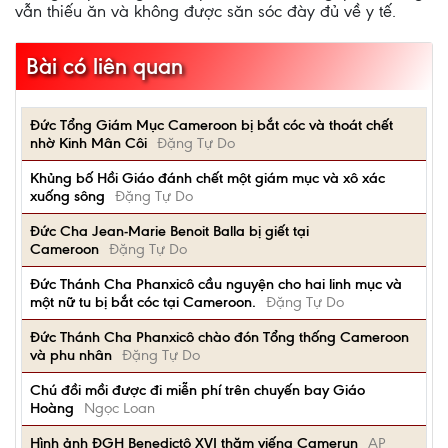
vẫn thiếu ăn và không được săn sóc đày đủ về y tế.
Bài có liên quan
Đức Tổng Giám Mục Cameroon bị bắt cóc và thoát chết
nhờ Kinh Mân Côi
Đặng Tự Do
Khủng bố Hồi Giáo đánh chết một giám mục và xô xác
xuống sông
Đặng Tự Do
Đức Cha Jean-Marie Benoit Balla bị giết tại
Cameroon
Đặng Tự Do
Đức Thánh Cha Phanxicô cầu nguyện cho hai linh mục và
một nữ tu bị bắt cóc tại Cameroon.
Đặng Tự Do
Đức Thánh Cha Phanxicô chào đón Tổng thống Cameroon
và phu nhân
Đặng Tự Do
Chú đồi mồi được đi miễn phí trên chuyến bay Giáo
Hoàng
Ngọc Loan
Hình ảnh ĐGH Benedictô XVI thăm viếng Camerun
AP