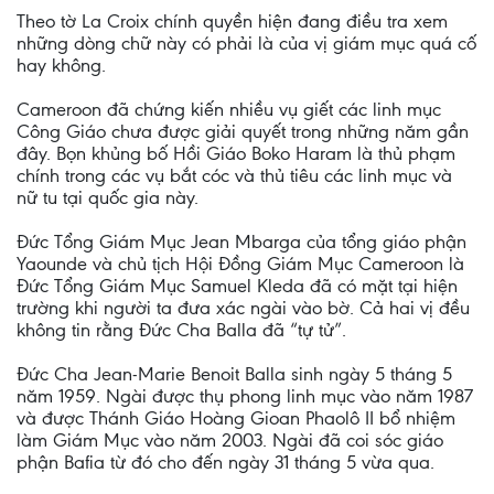
Theo tờ La Croix chính quyền hiện đang điều tra xem
những dòng chữ này có phải là của vị giám mục quá cố
hay không.
Cameroon đã chứng kiến nhiều vụ giết các linh mục
Công Giáo chưa được giải quyết trong những năm gần
đây. Bọn khủng bố Hồi Giáo Boko Haram là thủ phạm
chính trong các vụ bắt cóc và thủ tiêu các linh mục và
nữ tu tại quốc gia này.
Đức Tổng Giám Mục Jean Mbarga của tổng giáo phận
Yaounde và chủ tịch Hội Đồng Giám Mục Cameroon là
Đức Tổng Giám Mục Samuel Kleda đã có mặt tại hiện
trường khi người ta đưa xác ngài vào bờ. Cả hai vị đều
không tin rằng Đức Cha Balla đã “tự tử”.
Đức Cha Jean-Marie Benoit Balla sinh ngày 5 tháng 5
năm 1959. Ngài được thụ phong linh mục vào năm 1987
và được Thánh Giáo Hoàng Gioan Phaolô II bổ nhiệm
làm Giám Mục vào năm 2003. Ngài đã coi sóc giáo
phận Bafia từ đó cho đến ngày 31 tháng 5 vừa qua.