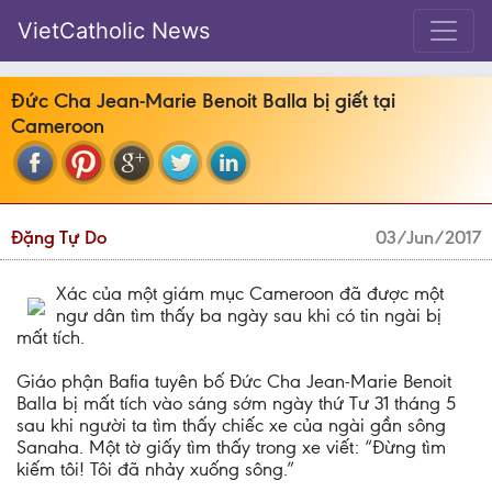
VietCatholic News
Đức Cha Jean-Marie Benoit Balla bị giết tại
Cameroon
Đặng Tự Do
03/Jun/2017
Xác của một giám mục Cameroon đã được một
ngư dân tìm thấy ba ngày sau khi có tin ngài bị
mất tích.
Giáo phận Bafia tuyên bố Đức Cha Jean-Marie Benoit
Balla bị mất tích vào sáng sớm ngày thứ Tư 31 tháng 5
sau khi người ta tìm thấy chiếc xe của ngài gần sông
Sanaha. Một tờ giấy tìm thấy trong xe viết: “Đừng tìm
kiếm tôi! Tôi đã nhảy xuống sông.”