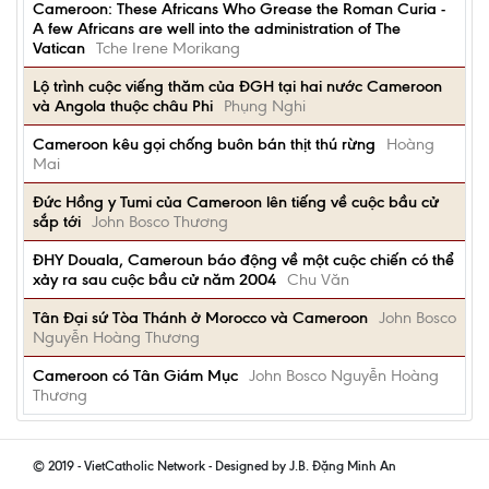
Cameroon: These Africans Who Grease the Roman Curia -
A few Africans are well into the administration of The
Vatican
Tche Irene Morikang
Lộ trình cuộc viếng thăm của ĐGH tại hai nước Cameroon
và Angola thuộc châu Phi
Phụng Nghi
Cameroon kêu gọi chống buôn bán thịt thú rừng
Hoàng
Mai
Đức Hồng y Tumi của Cameroon lên tiếng về cuộc bầu cử
sắp tới
John Bosco Thương
ÐHY Douala, Cameroun báo động về một cuộc chiến có thể
xảy ra sau cuộc bầu cử năm 2004
Chu Văn
Tân Đại sứ Tòa Thánh ở Morocco và Cameroon
John Bosco
Nguyễn Hoàng Thương
Cameroon có Tân Giám Mục
John Bosco Nguyễn Hoàng
Thương
© 2019 - VietCatholic Network - Designed by J.B. Đặng Minh An