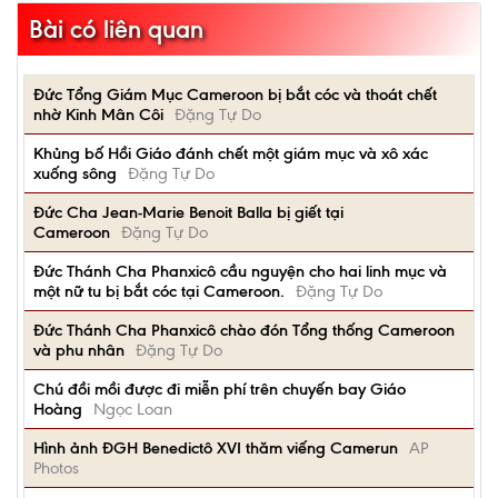
Bài có liên quan
Đức Tổng Giám Mục Cameroon bị bắt cóc và thoát chết
nhờ Kinh Mân Côi
Đặng Tự Do
Khủng bố Hồi Giáo đánh chết một giám mục và xô xác
xuống sông
Đặng Tự Do
Đức Cha Jean-Marie Benoit Balla bị giết tại
Cameroon
Đặng Tự Do
Đức Thánh Cha Phanxicô cầu nguyện cho hai linh mục và
một nữ tu bị bắt cóc tại Cameroon.
Đặng Tự Do
Đức Thánh Cha Phanxicô chào đón Tổng thống Cameroon
và phu nhân
Đặng Tự Do
Chú đồi mồi được đi miễn phí trên chuyến bay Giáo
Hoàng
Ngọc Loan
Hình ảnh ĐGH Benedictô XVI thăm viếng Camerun
AP
Photos