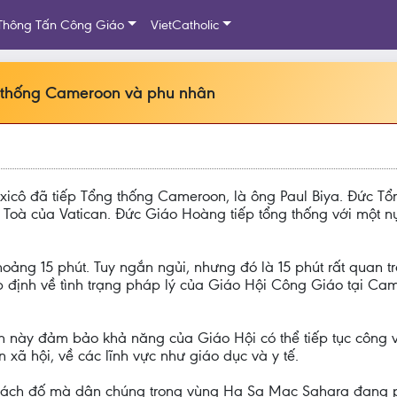
Thông Tấn Công Giáo
VietCatholic
 thống Cameroon và phu nhân
xicô đã tiếp Tổng thống Cameroon, là ông Paul Biya. Đức
oà của Vatican. Đức Giáo Hoàng tiếp tổng thống với một nụ c
ảng 15 phút. Tuy ngắn ngủi, nhưng đó là 15 phút rất quan t
 định về tình trạng pháp lý của Giáo Hội Công Giáo tại Cam
n này đảm bảo khả năng của Giáo Hội có thể tiếp tục công vi
xã hội, về các lĩnh vực như giáo dục và y tế.
hách đố mà dân chúng trong vùng Hạ Sa Mạc Sahara đang p