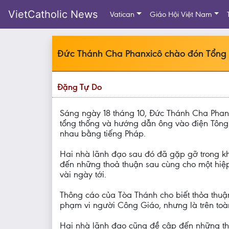
VietCatholic News
Vatican
Giáo Hội Việt Nam
Đức Thánh Cha Phanxicô chào đón Tổng
Đặng Tự Do
Sáng ngày 18 tháng 10, Đức Thánh Cha Phan
tổng thống và hướng dẫn ông vào điện Tông T
nhau bằng tiếng Pháp.
Hai nhà lãnh đạo sau đó đã gặp gỡ trong kho
đến những thoả thuận sau cùng cho một hiệp
vài ngày tới.
Thông cáo của Tòa Thánh cho biết thỏa thuậ
phạm vi người Công Giáo, nhưng là trên toàn 
Hai nhà lãnh đạo cũng đề cập đến những t