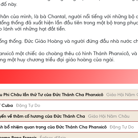
 đố này.
nhân của mình, là bà Chantal, người nổi tiếng với những bộ 
 tổng thống đã xuất hiện lần đầu tiên trong một bộ trang p
 lánh với những hạt đắt tiền.
tổng thống. Đức Giáo Hoàng và người đứng đầu nhà nước châ
nxicô một chiếc áo choàng thêu có hình Thánh Phanxicô, 
ng một huy chương triều đại giáo hoàng của ngài.
du Phi Châu lần thứ Tư của Đức Thánh Cha Phanxicô
Giáo Hội Năm 
Y Cuba
Đặng Tự Do
yến về thăm cố hương của Đức Thánh Cha
Giáo Hội Năm Châu
nh bổ nhiệm quan trọng của Đức Thánh Cha Phanxicô
Đặng Tự Do
lcome Pope Francis
Églises d'Asie