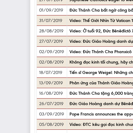
01/09/2019
Đức Thánh Cha bất ngờ công bố 
31/07/2019
Video: Thế Giới Nhìn Từ Vatica
28/08/2019
Video: Ở tuổi 92, Đức Bênêđíctô 
27/07/2019
Video: Đức Giáo Hoàng danh dự B
02/09/2019
Video: Đức Thánh Cha Phanxicô b
02/08/2019
Không đọc kinh tối chung, hãy c
18/07/2019
Tiến sĩ George Weigel: Những c
13/09/2019
Phản ứng của Thánh Giáo Hoàng 
16/08/2019
Đức Thánh Cha tặng 6,000 tràng
26/07/2019
Đức Giáo Hoàng danh dự Bênêđíc
03/09/2019
Pope Francis announces the appoi
05/08/2019
Video: ĐTC kêu gọi đọc kinh chu