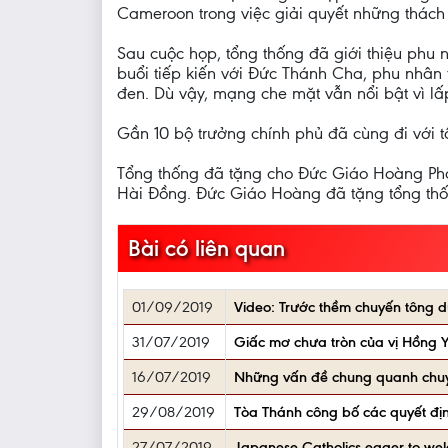
Cameroon trong việc giải quyết những thách
Sau cuộc họp, tổng thống đã giới thiệu phu 
buổi tiếp kiến với Đức Thánh Cha, phu nhân
đen. Dù vậy, mạng che mặt vẫn nổi bật vì lấp
Gần 10 bộ trưởng chính phủ đã cùng đi với 
Tổng thống đã tặng cho Đức Giáo Hoàng Pha
Hài Đồng. Đức Giáo Hoàng đã tặng tổng thố
Bài có liên quan
01/09/2019
Video: Trước thềm chuyến tông 
31/07/2019
Giấc mơ chưa tròn của vị Hồng 
16/07/2019
Những vấn đề chung quanh chu
29/08/2019
Tòa Thánh công bố các quyết đị
27/07/2019
Japanese Catholics eager to we