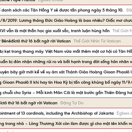
danh sách các Tân Hồng Y sẽ được tấn phong ngày 5 tháng 10.
Đặ
n 1/8/2019: Lương tháng Đức Giáo Hoàng là bao nhiêu? Giấc mơ chưa
XVI vẫn là một thần học gia xuất sắc, tranh luận hùng hồn
Thế Giới 
ênêđíctô thứ 16 bất ngờ rời Vatican
Thế Giới Nhìn Từ Vatican
ị kẹt trong thang máy. Việt Nam vừa mất thêm một cơ hội có Tân Hồ
huẩn bị đón nhận những rủi ro và bất hạnh trong đời sống hôn nhân v
huyện bây giờ mới kể về vụ ám sát Thánh Giáo Hoàng Gioan Phaolô I
Gioan Phaolô II khi hay tin Hoa Kỳ bị tấn công khủng bố ngày 11/9
 chuỗi cho Syria – Mỗi kinh Mân Côi là một bước gần Thiên Đàng h
tô thứ 16 bất ngờ rời Vatican
Đặng Tự Do
ntment of 13 cardinals, including the Archbishop of Jakarta
Églises 
ng trong nhà – Lòng Thương Xót còn làm được gì cho một tên khốn n