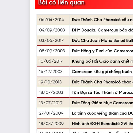
Bài có liên quan
06/04/2014
Đức Thánh Cha Phanxicô cầu ngu
04/09/2003
ÐHY Douala, Cameroun báo độn
03/06/2017
Đức Cha Jean-Marie Benoit Ball
08/09/2003
Đức Hồng y Tumi của Cameroon 
10/06/2017
Khủng bố Hồi Giáo đánh chết 
16/12/2003
Cameroon kêu gọi chống buôn bá
19/10/2013
Đức Thánh Cha Phanxicô chào
18/07/2003
Tân Đại sứ Tòa Thánh ở Moroc
13/07/2019
Đức Tổng Giám Mục Cameroon b
27/01/2009
Lộ trình cuộc viếng thăm của 
18/03/2009
Hình ảnh ĐGH Benedictô XVI t