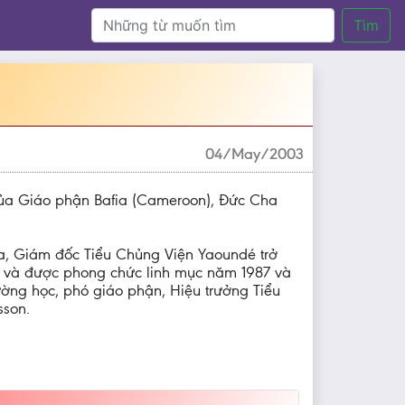
Tìm
04/May/2003
 của Giáo phận Bafia (Cameroon), Đức Cha
a, Giám đốc Tiểu Chủng Viện Yaoundé trở
 và được phong chức linh mục năm 1987 và
ờng học, phó giáo phận, Hiệu trưởng Tiểu
sson.