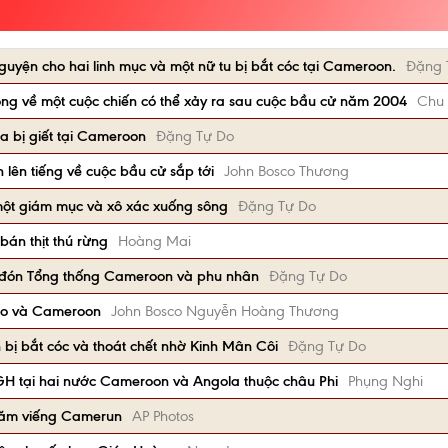
yện cho hai linh mục và một nữ tu bị bắt cóc tại Cameroon.
Đặng 
g về một cuộc chiến có thể xảy ra sau cuộc bầu cử năm 2004
Chu
a bị giết tại Cameroon
Đặng Tự Do
lên tiếng về cuộc bầu cử sắp tới
John Bosco Thương
một giám mục và xô xác xuống sông
Đặng Tự Do
n thịt thú rừng
Hoàng Mai
 đón Tổng thống Cameroon và phu nhân
Đặng Tự Do
co và Cameroon
John Bosco Nguyễn Hoàng Thương
ị bắt cóc và thoát chết nhờ Kinh Mân Côi
Đặng Tự Do
ĐGH tại hai nước Cameroon và Angola thuộc châu Phi
Phụng Nghi
hăm viếng Camerun
AP Photos