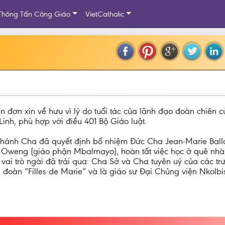
Thông Tấn Công Giáo
VietCatholic
 đơn xin về hưu vì lý do tuổi tác của lãnh đạo đoàn chiên
inh, phù hợp với điều 401 Bộ Giáo luật.
hánh Cha đã quyết định bổ nhiệm Đức Cha Jean-Marie Ball
 Oweng (giáo phận Mbalmayo), hoàn tất việc học ở quê nhà
i trò ngài đã trải qua: Cha Sở và Cha tuyên uý của các trư
đoàn “Filles de Marie” và là giáo sư Đại Chủng viện Nkolbi