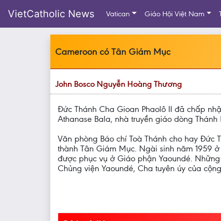
VietCatholic News
Vatican
Giáo Hội Việt Nam
Cameroon có Tân Giám Mục
John Bosco Nguyễn Hoàng Thương
Đức Thánh Cha Gioan Phaolô II đã chấp nhận
Athanase Bala, nhà truyền giáo dòng Thánh L
Văn phòng Báo chí Toà Thánh cho hay Đức T
thành Tân Giám Mục. Ngài sinh năm 1959 ở
được phục vụ ở Giáo phận Yaoundé. Những va
Chủng viện Yaoundé, Cha tuyên úy của cộng 