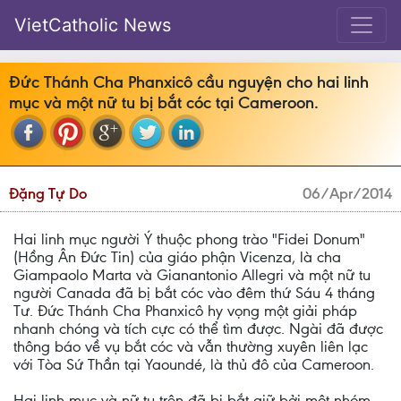
VietCatholic News
Đức Thánh Cha Phanxicô cầu nguyện cho hai linh
mục và một nữ tu bị bắt cóc tại Cameroon.
Đặng Tự Do
06/Apr/2014
Hai linh mục người Ý thuộc phong trào "Fidei Donum"
(Hồng Ân Đức Tin) của giáo phận Vicenza, là cha
Giampaolo Marta và Gianantonio Allegri và một nữ tu
người Canada đã bị bắt cóc vào đêm thứ Sáu 4 tháng
Tư. Đức Thánh Cha Phanxicô hy vọng một giải pháp
nhanh chóng và tích cực có thể tìm được. Ngài đã được
thông báo về vụ bắt cóc và vẫn thường xuyên liên lạc
với Tòa Sứ Thần tại Yaoundé, là thủ đô của Cameroon.
Hai linh mục và nữ tu trên đã bị bắt giữ bởi một nhóm