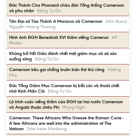
Đức Thánh Cha Phanxicô chào đón Tổng thống Cameroon
và phu nhân
Đặng Tự Do
Tân Đại sứ Tòa Thánh ở Morocco và Cameroon
John Bosco
Nguyễn Hoàng Thương
Hình ảnh ĐGH Benedictô XVI thăm viếng Camerun
AP
Photos
Khủng bố Hồi Giáo đánh chết một giám mục và xô xác
xuống sông
Đặng Tự Do
Cameroon kêu gọi chống buôn bán thịt thú rừng
Hoàng
Mai
Đức Tổng Giám Mục Cameroon bị bắt cóc và thoát chết
nhờ Kinh Mân Côi
Đặng Tự Do
Lộ trình cuộc viếng thăm của ĐGH tại hai nước Cameroon
và Angola thuộc châu Phi
Phụng Nghi
Cameroon: These Africans Who Grease the Roman Curia -
A few Africans are well into the administration of The
Vatican
Tche Irene Morikang