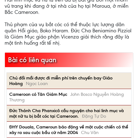
vũ trang khi đang ở tại nhà của họ tại Maroua, ở miền
Bắc Cameroon.
Thủ phạm của vụ bắt cóc có thể thuộc lực lượng dân
quân Hồi giáo, Boko Haram. Đức Cha Beniamino Pizziol
là Giám Mục giáo phận Vicenza giải thích rằng đây là
một tình huống rất tế nhị.
Bài có liên quan
Chú đồi mồi được đi miễn phí trên chuyến bay Giáo
Hoàng
Ngọc Loan
Cameroon có Tân Giám Mục
John Bosco Nguyễn Hoàng
Thương
Đức Thánh Cha Phanxicô cầu nguyện cho hai linh mục và
một nữ tu bị bắt cóc tại Cameroon.
Đặng Tự Do
ÐHY Douala, Cameroun báo động về một cuộc chiến có thể
xảy ra sau cuộc bầu cử năm 2004
Chu Văn