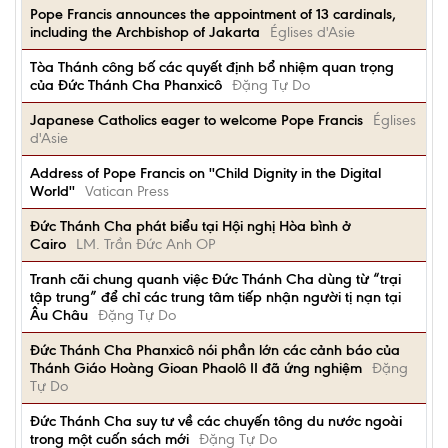
Pope Francis announces the appointment of 13 cardinals,
including the Archbishop of Jakarta
Églises d'Asie
Tòa Thánh công bố các quyết định bổ nhiệm quan trọng
của Đức Thánh Cha Phanxicô
Đặng Tự Do
Japanese Catholics eager to welcome Pope Francis
Églises
d'Asie
Address of Pope Francis on ''Child Dignity in the Digital
World''
Vatican Press
Đức Thánh Cha phát biểu tại Hội nghị Hòa bình ở
Cairo
LM. Trần Đức Anh OP
Tranh cãi chung quanh việc Đức Thánh Cha dùng từ “trại
tập trung” để chỉ các trung tâm tiếp nhận người tị nạn tại
Âu Châu
Đặng Tự Do
Đức Thánh Cha Phanxicô nói phần lớn các cảnh báo của
Thánh Giáo Hoàng Gioan Phaolô II đã ứng nghiệm
Đặng
Tự Do
Đức Thánh Cha suy tư về các chuyến tông du nước ngoài
trong một cuốn sách mới
Đặng Tự Do