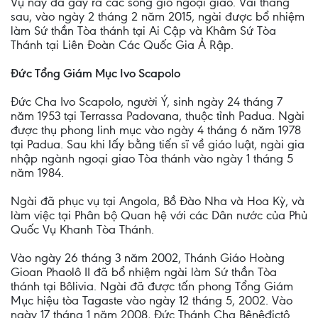
Vụ này đã gây ra các sóng gió ngoại giao. Vài tháng
sau, vào ngày 2 tháng 2 năm 2015, ngài được bổ nhiệm
làm Sứ thần Tòa thánh tại Ai Cập và Khâm Sứ Tòa
Thánh tại Liên Đoàn Các Quốc Gia Ả Rập.
Đức Tổng Giám Mục Ivo Scapolo
Đức Cha Ivo Scapolo, người Ý, sinh ngày 24 tháng 7
năm 1953 tại Terrassa Padovana, thuộc tỉnh Padua. Ngài
được thụ phong linh mục vào ngày 4 tháng 6 năm 1978
tại Padua. Sau khi lấy bằng tiến sĩ về giáo luật, ngài gia
nhập ngành ngoại giao Tòa thánh vào ngày 1 tháng 5
năm 1984.
Ngài đã phục vụ tại Angola, Bồ Đào Nha và Hoa Kỳ, và
làm việc tại Phân bộ Quan hệ với các Dân nước của Phủ
Quốc Vụ Khanh Tòa Thánh.
Vào ngày 26 tháng 3 năm 2002, Thánh Giáo Hoàng
Gioan Phaolô II đã bổ nhiệm ngài làm Sứ thần Tòa
thánh tại Bôlivia. Ngài đã được tấn phong Tổng Giám
Mục hiệu tòa Tagaste vào ngày 12 tháng 5, 2002. Vào
ngày 17 tháng 1 năm 2008, Đức Thánh Cha Bênêđictô