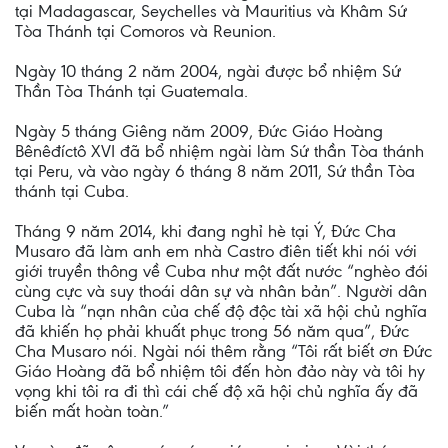
tại Madagascar, Seychelles và Mauritius và Khâm Sứ
Tòa Thánh tại Comoros và Reunion.
Ngày 10 tháng 2 năm 2004, ngài được bổ nhiệm Sứ
Thần Tòa Thánh tại Guatemala.
Ngày 5 tháng Giêng năm 2009, Đức Giáo Hoàng
Bênêđíctô XVI đã bổ nhiệm ngài làm Sứ thần Tòa thánh
tại Peru, và vào ngày 6 tháng 8 năm 2011, Sứ thần Tòa
thánh tại Cuba.
Tháng 9 năm 2014, khi đang nghỉ hè tại Ý, Đức Cha
Musaro đã làm anh em nhà Castro điên tiết khi nói với
giới truyền thông về Cuba như một đất nước “nghèo đói
cùng cực và suy thoái dân sự và nhân bản”. Người dân
Cuba là “nạn nhân của chế độ độc tài xã hội chủ nghĩa
đã khiến họ phải khuất phục trong 56 năm qua”, Đức
Cha Musaro nói. Ngài nói thêm rằng “Tôi rất biết ơn Đức
Giáo Hoàng đã bổ nhiệm tôi đến hòn đảo này và tôi hy
vọng khi tôi ra đi thì cái chế độ xã hội chủ nghĩa ấy đã
biến mất hoàn toàn.”