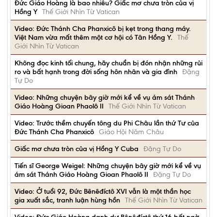
Đức Giáo Hoàng là bao nhiêu? Giấc mơ chưa tròn của vị
Hồng Y
Thế Giới Nhìn Từ Vatican
Video: Đức Thánh Cha Phanxicô bị kẹt trong thang máy.
Việt Nam vừa mất thêm một cơ hội có Tân Hồng Y.
Thế
Giới Nhìn Từ Vatican
Không đọc kinh tối chung, hãy chuẩn bị đón nhận những rủi
ro và bất hạnh trong đời sống hôn nhân và gia đình
Đặng
Tự Do
Video: Những chuyện bây giờ mới kể về vụ ám sát Thánh
Giáo Hoàng Gioan Phaolô II
Thế Giới Nhìn Từ Vatican
Video: Trước thềm chuyến tông du Phi Châu lần thứ Tư của
Đức Thánh Cha Phanxicô
Giáo Hội Năm Châu
Giấc mơ chưa tròn của vị Hồng Y Cuba
Đặng Tự Do
Tiến sĩ George Weigel: Những chuyện bây giờ mới kể về vụ
ám sát Thánh Giáo Hoàng Gioan Phaolô II
Đặng Tự Do
Video: Ở tuổi 92, Đức Bênêđíctô XVI vẫn là một thần học
gia xuất sắc, tranh luận hùng hồn
Thế Giới Nhìn Từ Vatican