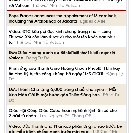
Video: Đức Giáo Hoàng danh dự Bênêđíctô thứ 16 bất ngờ
rời Vatican
Thế Giới Nhìn Từ Vatican
Pope Francis announces the appointment of 13 cardinals,
including the Archbishop of Jakarta
Églises d'Asie
Video: ĐTC kêu gọi đọc kinh chung trong nhà – Lòng
Thương Xót còn làm được gì cho một tên khốn nạn như
tôi
Thế Giới Nhìn Từ Vatican
Đức Giáo Hoàng danh dự Bênêđíctô thứ 16 bất ngờ rời
Vatican
Đặng Tự Do
Phản ứng của Thánh Giáo Hoàng Gioan Phaolô II khi hay
tin Hoa Kỳ bị tấn công khủng bố ngày 11/9/2001
Đặng Tự
Do
Đức Thánh Cha tặng 6,000 tràng chuỗi cho Syria – Mỗi
kinh Mân Côi là một bước gần Thiên Đàng hơn
Đặng Tự
Do
Giáo Hội Công Giáo Cuba hoan nghênh lệnh ân xá cho
2.604 tù nhân.
Lm. Nguyễn Tất Thắng OP
Video: Đức Thánh Cha Phanxicô phản ứng ra sao trước bé
gái mắc bệnh chống nạnh trước mặt ngài
Thế Giới Nhìn