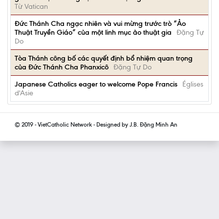
Từ Vatican
Đức Thánh Cha ngạc nhiên và vui mừng trước trò “Ảo
Thuật Truyền Giáo” của một linh mục ảo thuật gia
Đặng Tự
Do
Tòa Thánh công bố các quyết định bổ nhiệm quan trọng
của Đức Thánh Cha Phanxicô
Đặng Tự Do
Japanese Catholics eager to welcome Pope Francis
Églises
d'Asie
© 2019 - VietCatholic Network - Designed by J.B. Đặng Minh An