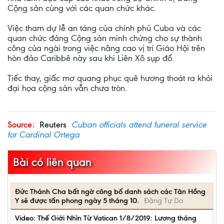
Cộng sản cùng với các quan chức khác.
Việc tham dự lễ an táng của chính phủ Cuba và các
quan chức đảng Cộng sản minh chứng cho sự thành
công của ngài trong việc nâng cao vị trí Giáo Hội trên
hòn đảo Caribbê này sau khi Liên Xô sụp đổ.
Tiếc thay, giấc mơ quang phục quê hương thoát ra khỏi
đại họa cộng sản vẫn chưa tròn.
Source:
Reuters
Cuban officials attend funeral service
for Cardinal Ortega
Bài có liên quan
Đức Thánh Cha bất ngờ công bố danh sách các Tân Hồng
Y sẽ được tấn phong ngày 5 tháng 10.
Đặng Tự Do
Video: Thế Giới Nhìn Từ Vatican 1/8/2019: Lương tháng