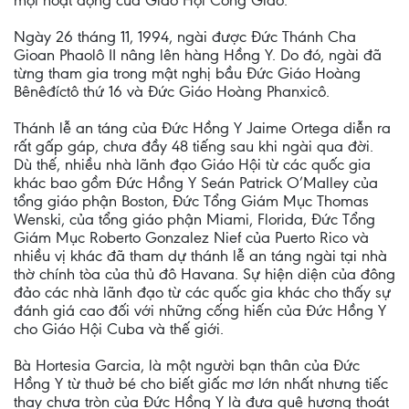
mọi hoạt động của Giáo Hội Công Giáo.
Ngày 26 tháng 11, 1994, ngài được Đức Thánh Cha
Gioan Phaolô II nâng lên hàng Hồng Y. Do đó, ngài đã
từng tham gia trong mật nghị bầu Đức Giáo Hoàng
Bênêđíctô thứ 16 và Đức Giáo Hoàng Phanxicô.
Thánh lễ an táng của Đức Hồng Y Jaime Ortega diễn ra
rất gấp gáp, chưa đầy 48 tiếng sau khi ngài qua đời.
Dù thế, nhiều nhà lãnh đạo Giáo Hội từ các quốc gia
khác bao gồm Đức Hồng Y Seán Patrick O’Malley của
tổng giáo phận Boston, Đức Tổng Giám Mục Thomas
Wenski, của tổng giáo phận Miami, Florida, Đức Tổng
Giám Mục Roberto Gonzalez Nief của Puerto Rico và
nhiều vị khác đã tham dự thánh lễ an táng ngài tại nhà
thờ chính tòa của thủ đô Havana. Sự hiện diện của đông
đảo các nhà lãnh đạo từ các quốc gia khác cho thấy sự
đánh giá cao đối với những cống hiến của Đức Hồng Y
cho Giáo Hội Cuba và thế giới.
Bà Hortesia Garcia, là một người bạn thân của Đức
Hồng Y từ thuở bé cho biết giấc mơ lớn nhất nhưng tiếc
thay chưa tròn của Đức Hồng Y là đưa quê hương thoát