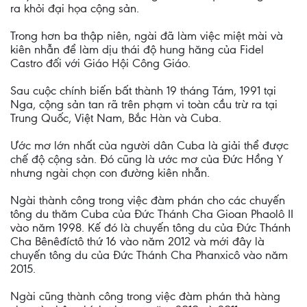
ra khỏi đại họa cộng sản.
Trong hơn ba thập niên, ngài đã làm việc miệt mài và
kiên nhẫn để làm dịu thái độ hung hăng của Fidel
Castro đối với Giáo Hội Công Giáo.
Sau cuộc chính biến bất thành 19 tháng Tám, 1991 tại
Nga, cộng sản tan rã trên phạm vi toàn cầu trừ ra tại
Trung Quốc, Việt Nam, Bắc Hàn và Cuba.
Ước mơ lớn nhất của người dân Cuba là giải thể được
chế độ cộng sản. Đó cũng là ước mơ của Đức Hồng Y
nhưng ngài chọn con đường kiên nhẫn.
Ngài thành công trong việc đàm phán cho các chuyến
tông du thăm Cuba của Đức Thánh Cha Gioan Phaolô II
vào năm 1998. Kế đó là chuyến tông du của Đức Thánh
Cha Bênêđíctô thứ 16 vào năm 2012 và mới đây là
chuyến tông du của Đức Thánh Cha Phanxicô vào năm
2015.
Ngài cũng thành công trong việc đàm phán thả hàng