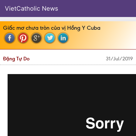
VietCatholic News
Giấc mơ chưa tròn của vị Hồng Y Cuba
Đặng Tự Do
31/Jul/2019