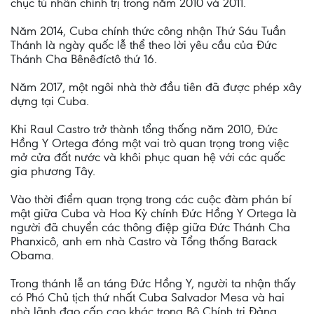
chục tù nhân chính trị trong năm 2010 và 2011.
Năm 2014, Cuba chính thức công nhận Thứ Sáu Tuần
Thánh là ngày quốc lễ thể theo lời yêu cầu của Đức
Thánh Cha Bênêđíctô thứ 16.
Năm 2017, một ngôi nhà thờ đầu tiên đã được phép xây
dựng tại Cuba.
Khi Raul Castro trở thành tổng thống năm 2010, Đức
Hồng Y Ortega đóng một vai trò quan trọng trong việc
mở cửa đất nước và khôi phục quan hệ với các quốc
gia phương Tây.
Vào thời điểm quan trọng trong các cuộc đàm phán bí
mật giữa Cuba và Hoa Kỳ chính Đức Hồng Y Ortega là
người đã chuyển các thông điệp giữa Đức Thánh Cha
Phanxicô, anh em nhà Castro và Tổng thống Barack
Obama.
Trong thánh lễ an táng Đức Hồng Y, người ta nhận thấy
có Phó Chủ tịch thứ nhất Cuba Salvador Mesa và hai
nhà lãnh đạo cấp cao khác trong Bộ Chính trị Đảng