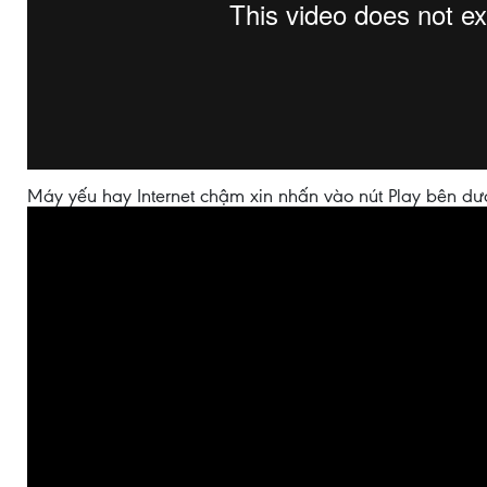
Máy yếu hay Internet chậm xin nhấn vào nút Play bên dư