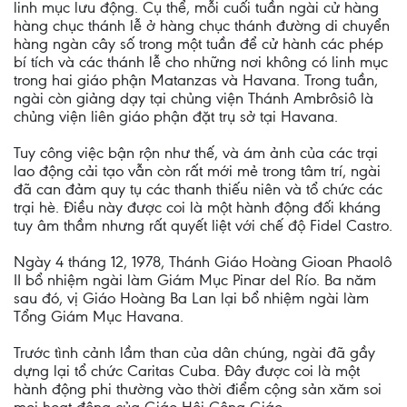
linh mục lưu động. Cụ thể, mỗi cuối tuần ngài cử hàng
hàng chục thánh lễ ở hàng chục thánh đường di chuyển
hàng ngàn cây số trong một tuần để cử hành các phép
bí tích và các thánh lễ cho những nơi không có linh mục
trong hai giáo phận Matanzas và Havana. Trong tuần,
ngài còn giảng dạy tại chủng viện Thánh Ambrôsiô là
chủng viện liên giáo phận đặt trụ sở tại Havana.
Tuy công việc bận rộn như thế, và ám ảnh của các trại
lao động cải tạo vẫn còn rất mới mẻ trong tâm trí, ngài
đã can đảm quy tụ các thanh thiếu niên và tổ chức các
trại hè. Điều này được coi là một hành động đối kháng
tuy âm thầm nhưng rất quyết liệt với chế độ Fidel Castro.
Ngày 4 tháng 12, 1978, Thánh Giáo Hoàng Gioan Phaolô
II bổ nhiệm ngài làm Giám Mục Pinar del Río. Ba năm
sau đó, vị Giáo Hoàng Ba Lan lại bổ nhiệm ngài làm
Tổng Giám Mục Havana.
Trước tình cảnh lầm than của dân chúng, ngài đã gầy
dựng lại tổ chức Caritas Cuba. Đây được coi là một
hành động phi thường vào thời điểm cộng sản xăm soi