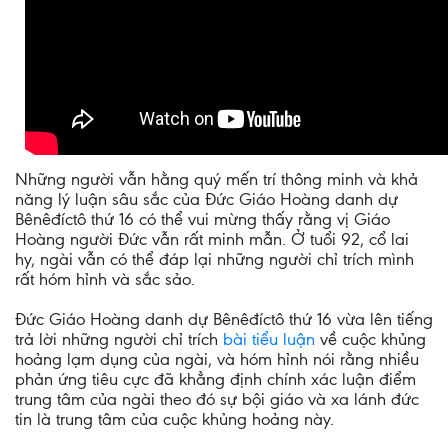
Những người vẫn hằng quý mến trí thông minh và khả
năng lý luận sâu sắc của Đức Giáo Hoàng danh dự
Bênêđíctô thứ 16 có thể vui mừng thấy rằng vị Giáo
Hoàng người Đức vẫn rất minh mẫn. Ở tuổi 92, cổ lai
hy, ngài vẫn có thể đáp lại những người chỉ trích mình
rất hóm hỉnh và sắc sảo.
Đức Giáo Hoàng danh dự Bênêđíctô thứ 16 vừa lên tiếng
trả lời những người chỉ trích
bài tiểu luận
về cuộc khủng
hoảng lạm dụng của ngài, và hóm hỉnh nói rằng nhiều
phản ứng tiêu cực đã khẳng định chính xác luận điểm
trung tâm của ngài theo đó sự bội giáo và xa lánh đức
tin là trung tâm của cuộc khủng hoảng này.