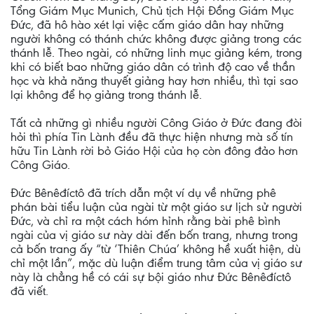
Tổng Giám Mục Munich, Chủ tịch Hội Đồng Giám Mục
Đức, đã hô hào xét lại việc cấm giáo dân hay những
người không có thánh chức không được giảng trong các
thánh lễ. Theo ngài, có những linh mục giảng kém, trong
khi có biết bao những giáo dân có trình độ cao về thần
học và khả năng thuyết giảng hay hơn nhiều, thì tại sao
lại không để họ giảng trong thánh lễ.
Tất cả những gì nhiều người Công Giáo ở Đức đang đòi
hỏi thì phía Tin Lành đều đã thực hiện nhưng mà số tín
hữu Tin Lành rời bỏ Giáo Hội của họ còn đông đảo hơn
Công Giáo.
Đức Bênêđíctô đã trích dẫn một ví dụ về những phê
phán bài tiểu luận của ngài từ một giáo sư lịch sử người
Đức, và chỉ ra một cách hóm hỉnh rằng bài phê bình
ngài của vị giáo sư này dài đến bốn trang, nhưng trong
cả bốn trang ấy “từ ‘Thiên Chúa’ không hề xuất hiện, dù
chỉ một lần”, mặc dù luận điểm trung tâm của vị giáo sư
này là chẳng hề có cái sự bội giáo như Đức Bênêđíctô
đã viết.