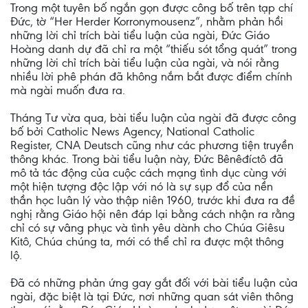
Trong một tuyên bố ngắn gọn được công bố trên tạp chí
Đức, tờ “Her Herder Korronymousenz”, nhằm phản hồi
những lời chỉ trích bài tiểu luận của ngài, Đức Giáo
Hoàng danh dự đã chỉ ra một “thiếu sót tổng quát” trong
những lời chỉ trích bài tiểu luận của ngài, và nói rằng
nhiều lời phê phán đã không nắm bắt được điểm chính
mà ngài muốn đưa ra.
Tháng Tư vừa qua, bài tiểu luận của ngài đã được công
bố bởi Catholic News Agency, National Catholic
Register, CNA Deutsch cũng như các phương tiện truyền
thông khác. Trong bài tiểu luận này, Đức Bênêđíctô đã
mô tả tác động của cuộc cách mạng tình dục cùng với
một hiện tượng độc lập với nó là sự sụp đổ của nền
thần học luân lý vào thập niên 1960, trước khi đưa ra đề
nghị rằng Giáo hội nên đáp lại bằng cách nhận ra rằng
chỉ có sự vâng phục và tình yêu dành cho Chúa Giêsu
Kitô, Chúa chúng ta, mới có thể chỉ ra được một thông
lộ.
Đã có những phản ứng gay gắt đối với bài tiểu luận của
ngài, đặc biệt là tại Đức, nơi những quan sát viên thông