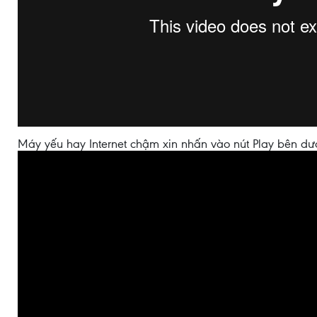
Máy yếu hay Internet chậm xin nhấn vào nút Play bên dư