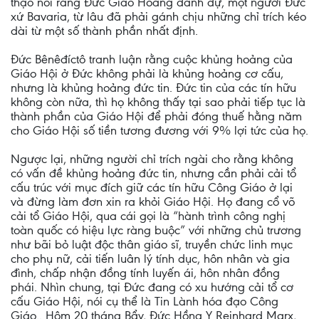
thạo nói rằng Đức Giáo Hoàng danh dự, một người Đức
xứ Bavaria, từ lâu đã phải gánh chịu những chỉ trích kéo
dài từ một số thành phần nhất định.
Đức Bênêđíctô tranh luận rằng cuộc khủng hoảng của
Giáo Hội ở Đức không phải là khủng hoảng cơ cấu,
nhưng là khủng hoảng đức tin. Đức tin của các tín hữu
không còn nữa, thì họ không thấy tại sao phải tiếp tục là
thành phần của Giáo Hội để phải đóng thuế hằng năm
cho Giáo Hội số tiền tương đương với 9% lợi tức của họ.
Ngược lại, những người chỉ trích ngài cho rằng không
có vấn đề khủng hoảng đức tin, nhưng cần phải cải tổ
cấu trúc với mục đích giữ các tín hữu Công Giáo ở lại
và đừng làm đơn xin ra khỏi Giáo Hội. Họ đang cổ võ
cải tổ Giáo Hội, qua cái gọi là “hành trình công nghị
toàn quốc có hiệu lực ràng buộc” với những chủ trương
như bãi bỏ luật độc thân giáo sĩ, truyền chức linh mục
cho phụ nữ, cải tiến luân lý tính dục, hôn nhân và gia
đình, chấp nhận đồng tính luyến ái, hôn nhân đồng
phái. Nhìn chung, tại Đức đang có xu hướng cải tổ cơ
cấu Giáo Hội, nói cụ thể là Tin Lành hóa đạo Công
Giáo.. Hôm 20 tháng Bẩy, Đức Hồng Y Reinhard Marx,