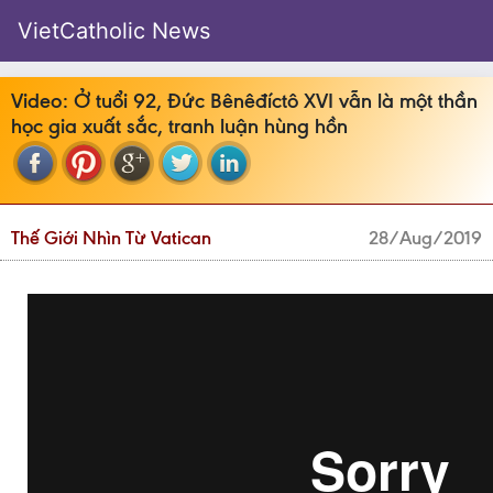
VietCatholic News
Video: Ở tuổi 92, Đức Bênêđíctô XVI vẫn là một thần
học gia xuất sắc, tranh luận hùng hồn
Thế Giới Nhìn Từ Vatican
28/Aug/2019