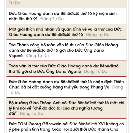
Tự Do
Đức Giáo Hoàng danh dự Bênêđíctô thứ 16 kỷ niệm sinh
nhật lần thứ 91
Đặng Tự Do
Một giải thích nhã nhặn và quân bình về vụ lá thư của Đức
Giáo Hoàng danh dự Bênêđíctô thứ 16
Đặng Tự Do
Toà Thánh công bố toàn văn lá thư của Đức Giáo Hoàng
danh dự Bênêđíctô thứ 16 gởi cho Đức Ông Dario
Viganò
Đặng Tự Do
Toàn văn lá thư của Đức Giáo Hoàng danh dự Bênêđíctô
thứ 16 gởi cho Đức Ông Dario Viganò
Đặng Tự Do
Đức Giáo Hoàng danh dự Bênêđíctô thứ 16 nhận định Thiên
Chúa đã bị đặt xuống hàng thứ yếu trong Phụng Vụ
Đặng
Tự Do
Bộ trưởng Giao Thông Anh nói Đức Bênêđíctô thứ 16 thật chí
lý khi nói về “chế độ độc tài của chủ nghĩa tương
đối”
Đặng Tự Do
Ðức TGM Georg Gänswein nói Đức Bênêđictô XVI không có
ý phê phán tình trạng Giáo Hội dưới thời Đức Thánh Cha