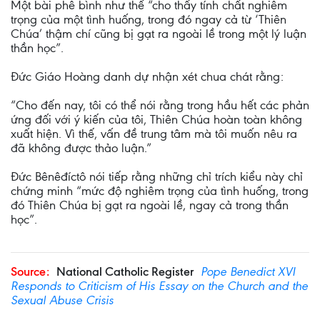
Một bài phê bình như thế “cho thấy tính chất nghiêm
trọng của một tình huống, trong đó ngay cả từ ‘Thiên
Chúa’ thậm chí cũng bị gạt ra ngoài lề trong một lý luận
thần học”.
Đức Giáo Hoàng danh dự nhận xét chua chát rằng:
“Cho đến nay, tôi có thể nói rằng trong hầu hết các phản
ứng đối với ý kiến của tôi, Thiên Chúa hoàn toàn không
xuất hiện. Vì thế, vấn đề trung tâm mà tôi muốn nêu ra
đã không được thảo luận.”
Đức Bênêđíctô nói tiếp rằng những chỉ trích kiểu này chỉ
chứng minh “mức độ nghiêm trọng của tình huống, trong
đó Thiên Chúa bị gạt ra ngoài lề, ngay cả trong thần
học”.
Source:
National Catholic Register
Pope Benedict XVI
Responds to Criticism of His Essay on the Church and the
Sexual Abuse Crisis