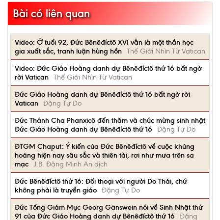
Bài có liên quan
Video: Ở tuổi 92, Đức Bênêđíctô XVI vẫn là một thần học
gia xuất sắc, tranh luận hùng hồn
Thế Giới Nhìn Từ Vatican
Video: Đức Giáo Hoàng danh dự Bênêđíctô thứ 16 bất ngờ
rời Vatican
Thế Giới Nhìn Từ Vatican
Đức Giáo Hoàng danh dự Bênêđíctô thứ 16 bất ngờ rời
Vatican
Đặng Tự Do
Đức Thánh Cha Phanxicô đến thăm và chúc mừng sinh nhật
Đức Giáo Hoàng danh dự Bênêđíctô thứ 16
Đặng Tự Do
ĐTGM Chaput: Ý kiến của Đức Bênêđíctô về cuộc khủng
hoảng hiện nay sâu sắc và thiên tài, rơi như mưa trên sa
mạc
J.B. Đặng Minh An dịch
Đức Bênêđíctô thứ 16: Đối thoại với người Do Thái, chứ
không phải là truyền giáo
Đặng Tự Do
Đức Tổng Giám Mục Georg Gänswein nói về Sinh Nhật thứ
91 của Đức Giáo Hoàng danh dự Bênêđíctô thứ 16
Đặng