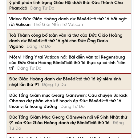
ý phê phán tình trạng Giáo Hội dưới thời Đức Thánh Cha
Phanxicô
Đặng Tự Do
Video: Đức Giáo Hoàng danh dự Bênêđíctô thứ 16 bất ngờ
rời Vatican
Thế Giới Nhìn Từ Vatican
Toà Thánh công bố toàn văn lá thư của Đức Giáo Hoàng
danh dự Bênêđíctô thứ 16 gởi cho Đức Ông Dario
Viganò
Đặng Tự Do
Một vị Hồng Y tại Vatican nói: Bài diễn văn tại Regensburg
của Đức Giáo Hoàng Bênêđíctô thứ 16 thực sự có tính ‘tiên
tri’
Đặng Tự Do
Đức Giáo Hoàng danh dự Bênêđíctô thứ 16 kỷ niệm sinh
nhật lần thứ 91
Đặng Tự Do
Đức Tổng Giám mục Georg Gänswein: Câu chuyện Barack
Obama dự phần vào kế hoạch ép Đức Bênêđíctô thứ 16
thoái vị là hoang đường
Đặng Tự Do
Đức Tổng Giám Mục Georg Gänswein nói về Sinh Nhật thứ
91 của Đức Giáo Hoàng danh dự Bênêđíctô thứ 16
Đặng
Tự Do