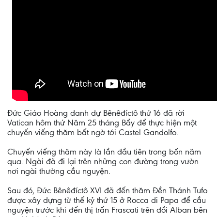
Đức Giáo Hoàng danh dự Bênêđíctô thứ 16 đã rời
Vatican hôm thứ Năm 25 tháng Bẩy để thực hiện một
chuyến viếng thăm bất ngờ tới Castel Gandolfo.
Chuyến viếng thăm này là lần đầu tiên trong bốn năm
qua. Ngài đã đi lại trên những con đường trong vườn
nơi ngài thường cầu nguyện.
Sau đó, Đức Bênêđíctô XVI đã đến thăm Đền Thánh Tufo
được xây dựng từ thế kỷ thứ 15 ở Rocca di Papa để cầu
nguyện trước khi đến thị trấn Frascati trên đồi Alban bên