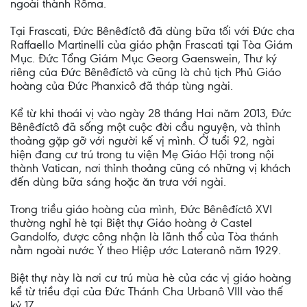
ngoài thành Rôma.
Tại Frascati, Đức Bênêđíctô đã dùng bữa tối với Đức cha
Raffaello Martinelli của giáo phận Frascati tại Tòa Giám
Mục. Đức Tổng Giám Mục Georg Gaenswein, Thư ký
riêng của Đức Bênêđíctô và cũng là chủ tịch Phủ Giáo
hoàng của Đức Phanxicô đã tháp tùng ngài.
Kể từ khi thoái vị vào ngày 28 tháng Hai năm 2013, Đức
Bênêđíctô đã sống một cuộc đời cầu nguyện, và thỉnh
thoảng gặp gỡ với người kế vị mình. Ở tuổi 92, ngài
hiện đang cư trú trong tu viện Mẹ Giáo Hội trong nội
thành Vatican, nơi thỉnh thoảng cũng có những vị khách
đến dùng bữa sáng hoặc ăn trưa với ngài.
Trong triều giáo hoàng của mình, Đức Bênêđíctô XVI
thường nghỉ hè tại Biệt thự Giáo hoàng ở Castel
Gandolfo, được công nhận là lãnh thổ của Tòa thánh
nằm ngoài nước Ý theo Hiệp ước Lateranô năm 1929.
Biệt thự này là nơi cư trú mùa hè của các vị giáo hoàng
kể từ triều đại của Đức Thánh Cha Urbanô VIII vào thế
kỷ 17.