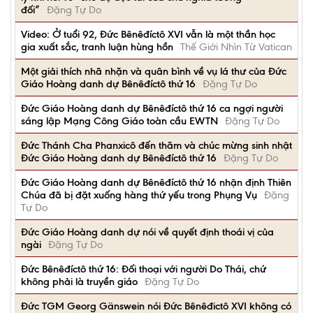
đối”
Đặng Tự Do
Video: Ở tuổi 92, Đức Bênêđíctô XVI vẫn là một thần học
gia xuất sắc, tranh luận hùng hồn
Thế Giới Nhìn Từ Vatican
Một giải thích nhã nhặn và quân bình về vụ lá thư của Đức
Giáo Hoàng danh dự Bênêđíctô thứ 16
Đặng Tự Do
Đức Giáo Hoàng danh dự Bênêđíctô thứ 16 ca ngợi người
sáng lập Mạng Công Giáo toàn cầu EWTN
Đặng Tự Do
Đức Thánh Cha Phanxicô đến thăm và chúc mừng sinh nhật
Đức Giáo Hoàng danh dự Bênêđíctô thứ 16
Đặng Tự Do
Đức Giáo Hoàng danh dự Bênêđíctô thứ 16 nhận định Thiên
Chúa đã bị đặt xuống hàng thứ yếu trong Phụng Vụ
Đặng
Tự Do
Đức Giáo Hoàng danh dự nói về quyết định thoái vị của
ngài
Đặng Tự Do
Đức Bênêđíctô thứ 16: Đối thoại với người Do Thái, chứ
không phải là truyền giáo
Đặng Tự Do
Ðức TGM Georg Gänswein nói Đức Bênêđictô XVI không có