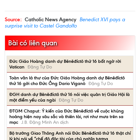
Source:
Catholic News Agency
Benedict XVI pays a
surprise visit to Castel Gandolfo
Bài có liên quan
Đức Giáo Hoàng danh dự Bênêđíctô thứ 16 bất ngờ rời
Vatican
Đặng Tự Do
Toàn văn lá thư của Đức Giáo Hoàng danh dự Bênêđíctô
thứ 16 gởi cho Đức Ông Dario Viganò
Đặng Tự Do
ĐGH danh dự Bênêđíctô thứ 16 nói việc quản trị Giáo Hội là
một điểm yếu của ngài
Đặng Tự Do
ĐTGM Chaput: Ý kiến của Đức Bênêđíctô về cuộc khủng
hoảng hiện nay sâu sắc và thiên tài, rơi như mưa trên sa
mạc
J.B. Đặng Minh An dịch
Bộ trưởng Giao Thông Anh nói Đức Bênêđíctô thứ 16 thật chí
lý khi nói về “chế độ độc tài của chủ nghĩa tương