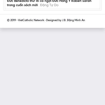
Đức Bênêđíctô thứ 16 ca ngợi Đức Hồng Y Robert Sarah
trong cuốn sách mới
Đặng Tự Do
© 2019 - VietCatholic Network - Designed by J.B. Đặng Minh An