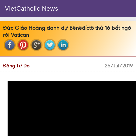
VietCatholic News
Đức Giáo Hoàng danh dự Bênêđíctô thứ 16 bất ngờ
rời Vatican
Đặng Tự Do
26/Jul/2019