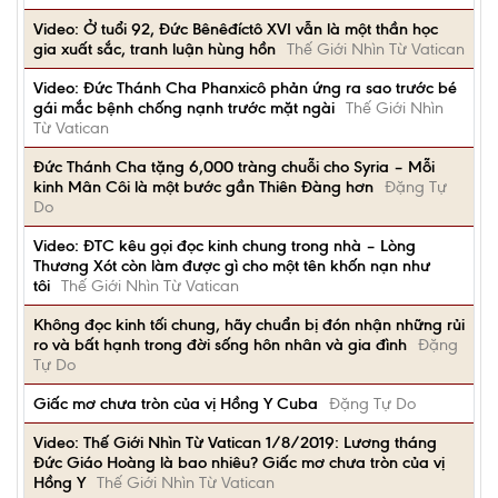
Video: Ở tuổi 92, Đức Bênêđíctô XVI vẫn là một thần học
gia xuất sắc, tranh luận hùng hồn
Thế Giới Nhìn Từ Vatican
Video: Đức Thánh Cha Phanxicô phản ứng ra sao trước bé
gái mắc bệnh chống nạnh trước mặt ngài
Thế Giới Nhìn
Từ Vatican
Đức Thánh Cha tặng 6,000 tràng chuỗi cho Syria – Mỗi
kinh Mân Côi là một bước gần Thiên Đàng hơn
Đặng Tự
Do
Video: ĐTC kêu gọi đọc kinh chung trong nhà – Lòng
Thương Xót còn làm được gì cho một tên khốn nạn như
tôi
Thế Giới Nhìn Từ Vatican
Không đọc kinh tối chung, hãy chuẩn bị đón nhận những rủi
ro và bất hạnh trong đời sống hôn nhân và gia đình
Đặng
Tự Do
Giấc mơ chưa tròn của vị Hồng Y Cuba
Đặng Tự Do
Video: Thế Giới Nhìn Từ Vatican 1/8/2019: Lương tháng
Đức Giáo Hoàng là bao nhiêu? Giấc mơ chưa tròn của vị
Hồng Y
Thế Giới Nhìn Từ Vatican