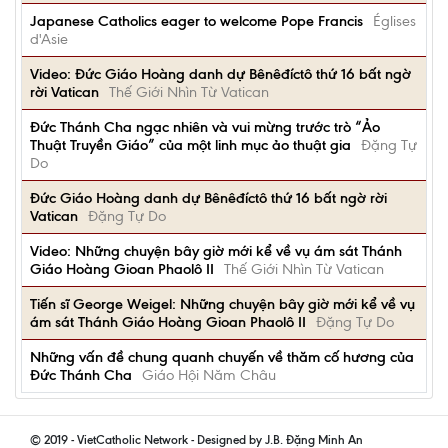
Japanese Catholics eager to welcome Pope Francis
Églises
d'Asie
Video: Đức Giáo Hoàng danh dự Bênêđíctô thứ 16 bất ngờ
rời Vatican
Thế Giới Nhìn Từ Vatican
Đức Thánh Cha ngạc nhiên và vui mừng trước trò “Ảo
Thuật Truyền Giáo” của một linh mục ảo thuật gia
Đặng Tự
Do
Đức Giáo Hoàng danh dự Bênêđíctô thứ 16 bất ngờ rời
Vatican
Đặng Tự Do
Video: Những chuyện bây giờ mới kể về vụ ám sát Thánh
Giáo Hoàng Gioan Phaolô II
Thế Giới Nhìn Từ Vatican
Tiến sĩ George Weigel: Những chuyện bây giờ mới kể về vụ
ám sát Thánh Giáo Hoàng Gioan Phaolô II
Đặng Tự Do
Những vấn đề chung quanh chuyến về thăm cố hương của
Đức Thánh Cha
Giáo Hội Năm Châu
© 2019 - VietCatholic Network - Designed by J.B. Đặng Minh An