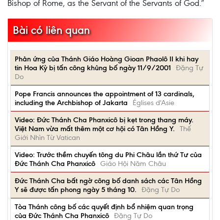
Bishop of Rome, as the Servant of the Servants of God.”
Bài có liên quan
Phản ứng của Thánh Giáo Hoàng Gioan Phaolô II khi hay
tin Hoa Kỳ bị tấn công khủng bố ngày 11/9/2001
Đặng Tự
Do
Pope Francis announces the appointment of 13 cardinals,
including the Archbishop of Jakarta
Églises d'Asie
Video: Đức Thánh Cha Phanxicô bị kẹt trong thang máy.
Việt Nam vừa mất thêm một cơ hội có Tân Hồng Y.
Thế
Giới Nhìn Từ Vatican
Video: Trước thềm chuyến tông du Phi Châu lần thứ Tư của
Đức Thánh Cha Phanxicô
Giáo Hội Năm Châu
Đức Thánh Cha bất ngờ công bố danh sách các Tân Hồng
Y sẽ được tấn phong ngày 5 tháng 10.
Đặng Tự Do
Tòa Thánh công bố các quyết định bổ nhiệm quan trọng
của Đức Thánh Cha Phanxicô
Đặng Tự Do