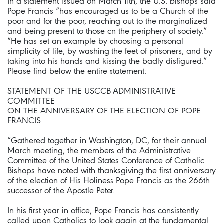
In a statement issued on March 11th, the U.S. bishops said
Pope Francis “has encouraged us to be a Church of the
poor and for the poor, reaching out to the marginalized
and being present to those on the periphery of society.”
“He has set an example by choosing a personal
simplicity of life, by washing the feet of prisoners, and by
taking into his hands and kissing the badly disfigured.”
Please find below the entire statement:
STATEMENT OF THE USCCB ADMINISTRATIVE
COMMITTEE
ON THE ANNIVERSARY OF THE ELECTION OF POPE
FRANCIS
“Gathered together in Washington, DC, for their annual
March meeting, the members of the Administrative
Committee of the United States Conference of Catholic
Bishops have noted with thanksgiving the first anniversary
of the election of His Holiness Pope Francis as the 266th
successor of the Apostle Peter.
In his first year in office, Pope Francis has consistently
called upon Catholics to look again at the fundamental