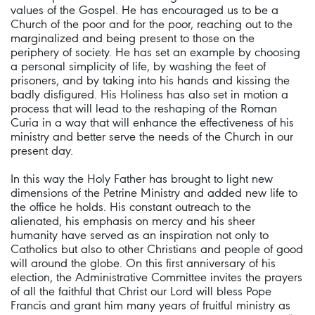
values of the Gospel. He has encouraged us to be a
Church of the poor and for the poor, reaching out to the
marginalized and being present to those on the
periphery of society. He has set an example by choosing
a personal simplicity of life, by washing the feet of
prisoners, and by taking into his hands and kissing the
badly disfigured. His Holiness has also set in motion a
process that will lead to the reshaping of the Roman
Curia in a way that will enhance the effectiveness of his
ministry and better serve the needs of the Church in our
present day.
In this way the Holy Father has brought to light new
dimensions of the Petrine Ministry and added new life to
the office he holds. His constant outreach to the
alienated, his emphasis on mercy and his sheer
humanity have served as an inspiration not only to
Catholics but also to other Christians and people of good
will around the globe. On this first anniversary of his
election, the Administrative Committee invites the prayers
of all the faithful that Christ our Lord will bless Pope
Francis and grant him many years of fruitful ministry as