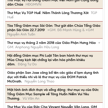
Thư Mục vụ Hội Đồng Giám Mục Việt Nam gửi Cộng đồng
dân Chúa
HĐGMVN
Thư Mục Vụ TGP Huế: Năm Thánh Lòng Thương Xót
TGP
Huế
Tòa Tổng Giám mục Sài Gòn: Thư gửi dân Chúa Tổng Giáo
phận Sài Gòn 22.7.2019
+GM. Đỗ Mạnh Hùng & +GM
Nguyễn Anh Tuấn
Thư mục vụ tháng 2 năm 2018 của Giáo Phận Hưng Hóa
+
GM. Anphong Nguyễn Hữu Long
Hội đồng Giám mục Phi Luật Tân ban hành thư mục vụ
Mùa Chay kịch liệt chống lại văn hóa phẩm khiêu
dâm.
Đặng Tự Do
Giáo phận San Jose công bố tên các giáo sĩ lạm dụng tình
dục với thiếu nhi và lá thư mục vụ của ĐGM Patrick
McGrath.
Nguyễn Long Thao
Một hình ảnh đích thực và sống động: thư mục vụ của Đức
Tổng Giám Mục Sample về Tông Huấn Niềm Vui Yêu
Thương.
Vũ Văn An
Thư Mục Vụ của Đức Cha Vincent Nguyễn Văn Long, GM