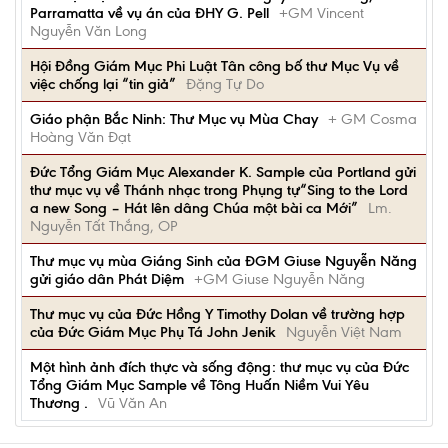
Parramatta về vụ án của ĐHY G. Pell
+GM Vincent
Nguyễn Văn Long
Hội Đồng Giám Mục Phi Luật Tân công bố thư Mục Vụ về
việc chống lại “tin giả”
Đặng Tự Do
Giáo phận Bắc Ninh: Thư Mục vụ Mùa Chay
+ GM Cosma
Hoàng Văn Đạt
Đức Tổng Giám Mục Alexander K. Sample của Portland gửi
thư mục vụ về Thánh nhạc trong Phụng tự“Sing to the Lord
a new Song – Hát lên dâng Chúa một bài ca Mới”
Lm.
Nguyễn Tất Thắng, OP
Thư mục vụ mùa Giáng Sinh của ĐGM Giuse Nguyễn Năng
gửi giáo dân Phát Diệm
+GM Giuse Nguyễn Năng
Thư mục vụ của Đức Hồng Y Timothy Dolan về trường hợp
của Đức Giám Mục Phụ Tá John Jenik
Nguyễn Việt Nam
Một hình ảnh đích thực và sống động: thư mục vụ của Đức
Tổng Giám Mục Sample về Tông Huấn Niềm Vui Yêu
Thương .
Vũ Văn An