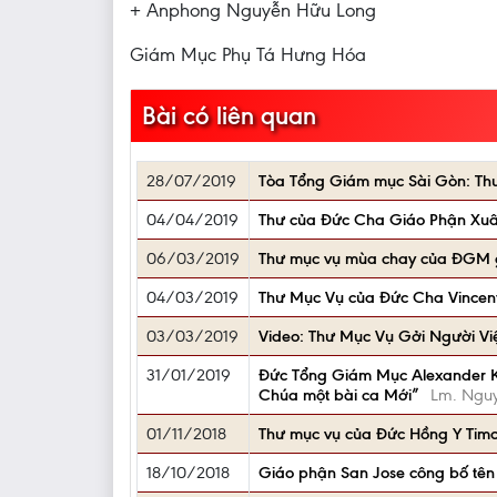
+ Anphong Nguyễn Hữu Long
Giám Mục Phụ Tá Hưng Hóa
Bài có liên quan
28/07/2019
Tòa Tổng Giám mục Sài Gòn: Th
04/04/2019
Thư của Đức Cha Giáo Phận Xuân
06/03/2019
Thư mục vụ mùa chay của ĐGM 
04/03/2019
Thư Mục Vụ của Đức Cha Vincent
03/03/2019
Video: Thư Mục Vụ Gởi Người Vi
31/01/2019
Đức Tổng Giám Mục Alexander K.
Chúa một bài ca Mới”
Lm. Nguyê
01/11/2018
Thư mục vụ của Đức Hồng Y Timo
18/10/2018
Giáo phận San Jose công bố tên 