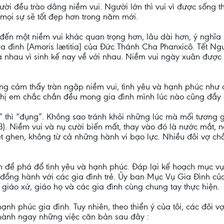
i đều trào dâng niềm vui. Người lớn thì vui vì được sống th
mọi sự sẽ tốt đẹp hơn trong năm mới.
đến một niềm vui khác quan trọng hơn, lâu dài hơn, ý nghĩa 
 đình (Amoris lætitia) của Đức Thánh Cha Phanxicô. Tết Ngu
 nhau vì sinh kế nay về với nhau. Niềm vui ngày xuân được g
ng cảm thấy tràn ngập niềm vui, tình yêu và hạnh phúc như 
chị em chắc chắn đều mong gia đình mình lúc nào cũng đầy ắ
 thì “đụng”. Không sao tránh khỏi những lúc mà mối tương gi
3). Niềm vui và nụ cười biến mất, thay vào đó là nước mắt, n
t ghen, không từ cả những hành vi bạo lực. Nhiều đôi vợ chồ
ình để phá đổ tình yêu và hạnh phúc. Đáp lại kế hoạch mục
ng hành với các gia đình trẻ. Ủy ban Mục Vụ Gia Đình của
 giáo xứ, giáo họ và các gia đình cùng chung tay thực hiện.
h phúc gia đình. Tuy nhiên, theo thiển ý của tôi, các đôi
 hành ngay những việc căn bản sau đây :