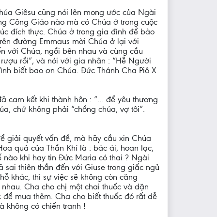
. Chúa Giêsu cũng nói lên mong ước của Ngài
chồng Công Giáo nào mà có Chúa ở trong cuộc
úc đích thực. Chúa ở trong gia đình để bảo
 trên đường Emmaus mời Chúa ở lại với
đến với Chúa, ngồi bên nhau và cùng cầu
rượu rồi”, và nói với gia nhân : “Hễ Người
 đình biết bao ơn Chúa. Đức Thánh Cha Piô X
đã cam kết khi thành hôn : “… để yêu thương
úa, chứ không phải “chồng chúa, vợ tôi”.
để giải quyết vấn đề, mà hãy cầu xin Chúa
“Hoa quả của Thần Khí là : bác ái, hoan lạc,
ế nào khi hay tin Đức Maria có thai ? Ngài
ai thiên thần đến với Giuse trong giấc ngủ
 chỗ khác, thì sự việc sẽ không còn căng
i nhau. Cha cho chị một chai thuốc và dặn
ốc để mua thêm. Cha cho biết thuốc đó rất dễ
là không có chiến tranh !