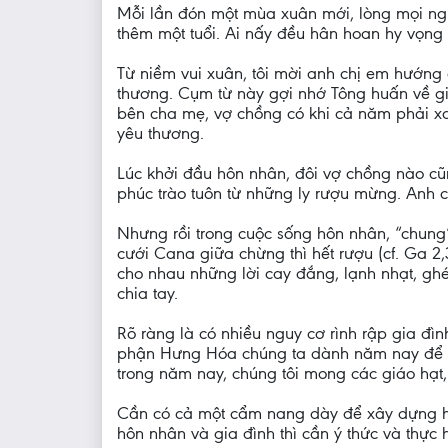
Mỗi lần đón một mùa xuân mới, lòng mọi ngườ
thêm một tuổi. Ai nấy đều hân hoan hy vọng 
Từ niềm vui xuân, tôi mời anh chị em hướng 
thương. Cụm từ này gợi nhớ Tông huấn về gia
bên cha mẹ, vợ chồng có khi cả năm phải xa
yêu thương.
Lúc khởi đầu hôn nhân, đôi vợ chồng nào cũ
phúc trào tuôn từ những ly rượu mừng. Anh 
Nhưng rồi trong cuộc sống hôn nhân, “chung”
cưới Cana giữa chừng thì hết rượu (cf. Ga 2,
cho nhau những lời cay đắng, lạnh nhạt, ghé
chia tay.
Rõ ràng là có nhiều nguy cơ rình rập gia đ
phận Hưng Hóa chúng ta dành năm nay để đồ
trong năm nay, chúng tôi mong các giáo hạt,
Cần có cả một cẩm nang dày để xây dựng hạn
hôn nhân và gia đình thì cần ý thức và thực