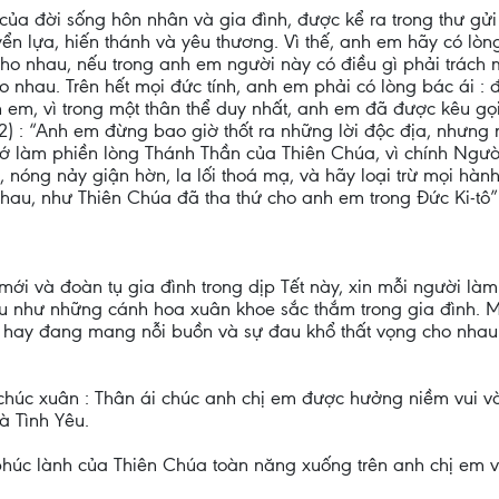
ủa đời sống hôn nhân và gia đình, được kể ra trong thư gửi t
n lựa, hiến thánh và yêu thương. Vì thế, anh em hãy có lòn
cho nhau, nếu trong anh em người này có điều gì phải trách
 nhau. Trên hết mọi đức tính, anh em phải có lòng bác ái : đ
h em, vì trong một thân thể duy nhất, anh em đã được kêu g
-32) : “Anh em đừng bao giờ thốt ra những lời độc địa, nhưng 
 làm phiền lòng Thánh Thần của Thiên Chúa, vì chính Người
óng nảy giận hờn, la lối thoá mạ, và hãy loại trừ mọi hành vi
nhau, như Thiên Chúa đã tha thứ cho anh em trong Đức Ki-tô”
ới và đoàn tụ gia đình trong dịp Tết này, xin mỗi người là
âu như những cánh hoa xuân khoe sắc thắm trong gia đình. M
i, hay đang mang nỗi buồn và sự đau khổ thất vọng cho nhau
 chúc xuân : Thân ái chúc anh chị em được hưởng niềm vui v
à Tình Yêu.
húc lành của Thiên Chúa toàn năng xuống trên anh chị em v