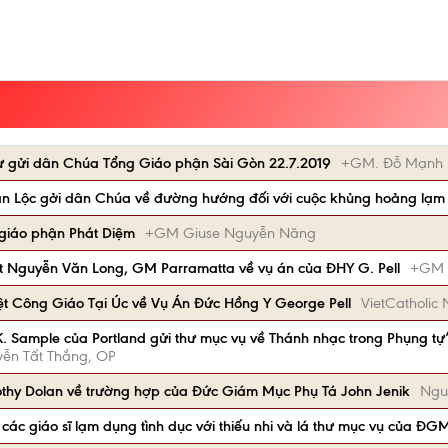
ư gửi dân Chúa Tổng Giáo phận Sài Gòn 22.7.2019
+GM. Đỗ Mạnh 
 Lộc gởi dân Chúa về đường hướng đối với cuộc khủng hoảng lạm 
giáo phận Phát Diệm
+GM Giuse Nguyễn Năng
 Nguyễn Văn Long, GM Parramatta về vụ án của ĐHY G. Pell
+GM 
ệt Công Giáo Tại Úc về Vụ Án Đức Hồng Y George Pell
VietCatholic
 Sample của Portland gửi thư mục vụ về Thánh nhạc trong Phụng tự“
̃n Tất Thắng, OP
thy Dolan về trường hợp của Đức Giám Mục Phụ Tá John Jenik
Ngu
các giáo sĩ lạm dụng tình dục với thiếu nhi và lá thư mục vụ của ĐG