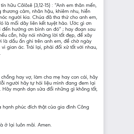
ín hữu Côlôsê (3,12-15) : “Anh em thân mến,
g thương cảm, nhân hậu, khiêm nhu, hiền
 móc người kia. Chúa đã tha thứ cho anh em,
ó là mối dây liên kết tuyệt hảo. Ước gì ơn
ọi đến hưởng ơn bình an đó” ; hay đoạn sau
nếu cần, hãy nói những lời tốt đẹp, để xây
 là dấu ấn ghi trên anh em, để chờ ngày
 gian ác. Trái lại, phải đối xử tốt với nhau,
.
m chồng hay vợ, làm cha mẹ hay con cái, hãy
ỗi người hãy tự hỏi liệu mình đang đem lại
. Hãy mạnh dạn sửa đổi những gì không tốt,
à hạnh phúc đích thật của gia đình Công
à ở lại luôn mãi. Amen.