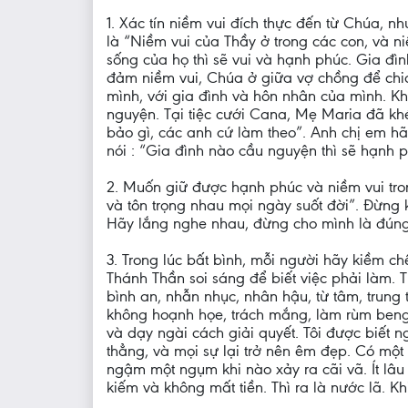
1. Xác tín niềm vui đích thực đến từ Chúa, 
là “Niềm vui của Thầy ở trong các con, và n
sống của họ thì sẽ vui và hạnh phúc. Gia đì
đảm niềm vui, Chúa ở giữa vợ chồng để chi
mình, với gia đình và hôn nhân của mình. Kh
nguyện. Tại tiệc cưới Cana, Mẹ Maria đã khé
bảo gì, các anh cứ làm theo”. Anh chị em hã
nói : “Gia đình nào cầu nguyện thì sẽ hạnh 
2. Muốn giữ được hạnh phúc và niềm vui tro
và tôn trọng nhau mọi ngày suốt đời”. Đừng 
Hãy lắng nghe nhau, đừng cho mình là đúng c
3. Trong lúc bất bình, mỗi người hãy kiềm c
Thánh Thần soi sáng để biết việc phải làm. T
bình an, nhẫn nhục, nhân hậu, từ tâm, trung 
không hoạnh họe, trách mắng, làm rùm beng,
và dạy ngài cách giải quyết. Tôi được biết ng
thẳng, và mọi sự lại trở nên êm đẹp. Có một
ngậm một ngụm khi nào xảy ra cãi vã. Ít lâu 
kiếm và không mất tiền. Thì ra là nước lã. Kh