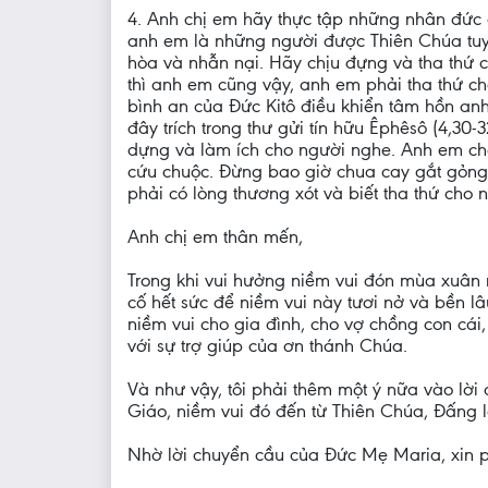
4. Anh chị em hãy thực tập những nhân đức c
anh em là những người được Thiên Chúa tuyể
hòa và nhẫn nại. Hãy chịu đựng và tha thứ 
thì anh em cũng vậy, anh em phải tha thứ cho
bình an của Ðức Kitô điều khiển tâm hồn an
đây trích trong thư gửi tín hữu Êphêsô (4,30
dựng và làm ích cho người nghe. Anh em chớ
cứu chuộc. Đừng bao giờ chua cay gắt gỏng, n
phải có lòng thương xót và biết tha thứ cho 
Anh chị em thân mến,
Trong khi vui hưởng niềm vui đón mùa xuân m
cố hết sức để niềm vui này tươi nở và bền l
niềm vui cho gia đình, cho vợ chồng con cá
với sự trợ giúp của ơn thánh Chúa.
Và như vậy, tôi phải thêm một ý nữa vào lời
Giáo, niềm vui đó đến từ Thiên Chúa, Đấng l
Nhờ lời chuyển cầu của Đức Mẹ Maria, xin p