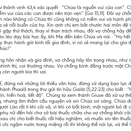
như thánh vịnh 43,4 xác quyết : “Chúa là nguồn vui của con”
iềm vui của các con được nên trọn vẹn” (Ga 15,11). Đôi vợ 
nh nào không có Chúa thì cũng không có niềm vui và hạnh ph
a sẻ nỗi buồn của họ. Xin anh chị em bắt chước hai môn đệ
i gặp thử thách, thay vì than trách nhau, đôi vợ chồng hãy 
o léo dạy bài học ấy, khi Mẹ đến bên Chúa và nói : “Họ hết 
y thực hành giờ kinh tối gia đình, vì nó sẽ mang lại cho gia
phúc!”
ng hôn nhân và gia đình, vợ chồng hãy tôn trọng nhau, như 
khinh thị, coi thường nhau. Vợ chồng bình đẳng trước mặt Ch
òn người kia thì sai.
hế, đừng nói những lời thiếu văn hóa, đừng sử dụng bạo lực 
hánh Phaolô trong thư gửi tín hữu Galát (5,22-23) cho biết : 
tín, hiền hoà, tiết độ”. Chúng ta xem thánh Giuse đã xử sự th
 nhưng âm thầm cầu nguyện và xin Chúa soi sáng. Chúa đã s
ười Lào rất ít khi cãi vã, vì khi có bất bình, một người bỏ đi
 phụ nữ đến hỏi cha sở bài thuốc chữa cho vợ chồng khỏi cã
sau chị cho biết thuốc rất hiệu nghiệm, và muốn xin tên thu
i chị ngậm nước trong miệng rồi thì không thể nói lại, và thế 