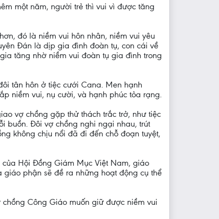
êm một năm, người trẻ thì vui vì được tăng
hơn, đó là niềm vui hôn nhân, niềm vui yêu
yên Đán là dịp gia đình đoàn tụ, con cái về
ia tăng nhờ niềm vui đoàn tụ gia đình trong
đôi tân hôn ở tiệc cưới Cana. Men hạnh
p niềm vui, nụ cười, và hạnh phúc tỏa rạng.
ao vợ chồng gặp thử thách trắc trở, như tiệc
ỗi buồn. Đôi vợ chồng nghi ngại nhau, trút
ng không chịu nổi đã đi đến chỗ đoạn tuyệt,
 vụ của Hội Đồng Giám Mục Việt Nam, giáo
 giáo phận sẽ đề ra những hoạt động cụ thể
 vợ chồng Công Giáo muốn giữ được niềm vui