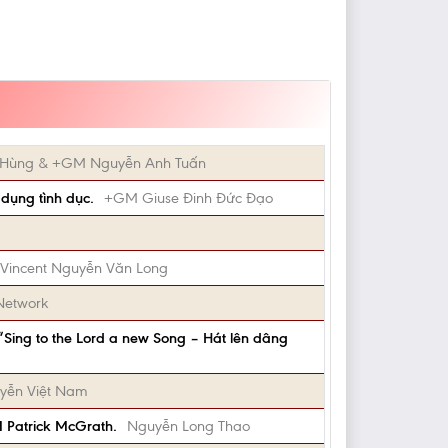
Hùng & +GM Nguyễn Anh Tuấn
dụng tình dục.
+GM Giuse Đinh Đức Đạo
Vincent Nguyễn Văn Long
 Network
Sing to the Lord a new Song – Hát lên dâng
yễn Việt Nam
M Patrick McGrath.
Nguyễn Long Thao