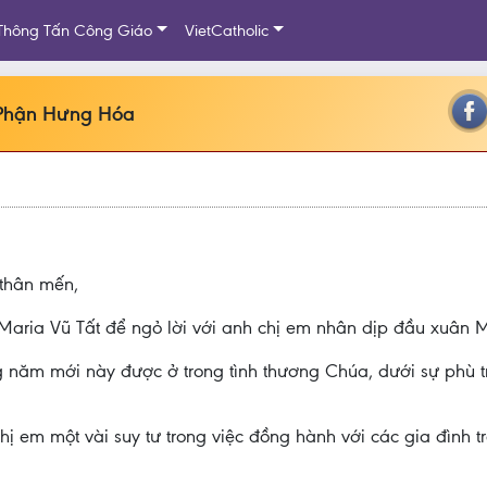
Thông Tấn Công Giáo
VietCatholic
 Phận Hưng Hóa
thân mến,
Maria Vũ Tất để ngỏ lời với anh chị em nhân dịp đầu xuân M
g năm mới này được ở trong tình thương Chúa, dưới sự phù
ị em một vài suy tư trong việc đồng hành với các gia đình t