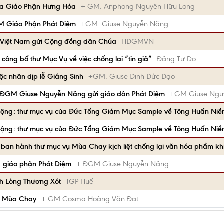
ủa Giáo Phận Hưng Hóa
+ GM. Anphong Nguyễn Hữu Long
M Giáo Phận Phát Diệm
+GM. Giuse Nguyễn Năng
 Việt Nam gửi Cộng đồng dân Chúa
HĐGMVN
công bố thư Mục Vụ về việc chống lại “tin giả”
Đặng Tự Do
c nhân dịp lễ Giáng Sinh
+GM. Giuse Đinh Đức Đạo
 ĐGM Giuse Nguyễn Năng gửi giáo dân Phát Diệm
+GM Giuse Ngu
 động: thư mục vụ của Đức Tổng Giám Mục Sample về Tông Huấn Niề
 động: thư mục vụ của Đức Tổng Giám Mục Sample về Tông Huấn Niề
 ban hành thư mục vụ Mùa Chay kịch liệt chống lại văn hóa phẩm k
 giáo phận Phát Diệm
+ ĐGM Giuse Nguyễn Năng
h Lòng Thương Xót
TGP Huế
ụ Mùa Chay
+ GM Cosma Hoàng Văn Đạt