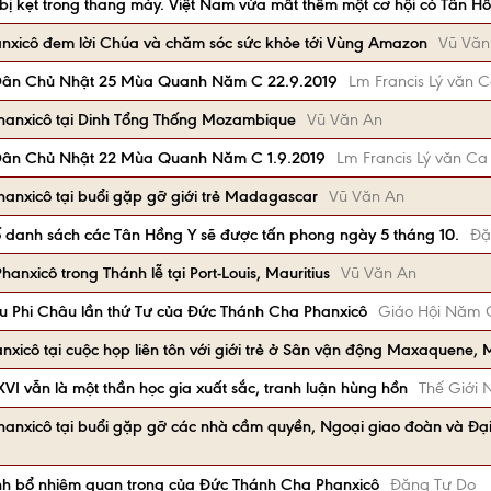
ị kẹt trong thang máy. Việt Nam vừa mất thêm một cơ hội có Tân Hồ
nxicô đem lời Chúa và chăm sóc sức khỏe tới Vùng Amazon
Vũ Văn
Dân Chủ Nhật 25 Mùa Quanh Năm C 22.9.2019
Lm Francis Lý văn 
hanxicô tại Dinh Tổng Thống Mozambique
Vũ Văn An
Dân Chủ Nhật 22 Mùa Quanh Năm C 1.9.2019
Lm Francis Lý văn Ca
anxicô tại buổi gặp gỡ giới trẻ Madagascar
Vũ Văn An
danh sách các Tân Hồng Y sẽ được tấn phong ngày 5 tháng 10.
Đặ
nxicô trong Thánh lễ tại Port-Louis, Mauritius
Vũ Văn An
du Phi Châu lần thứ Tư của Đức Thánh Cha Phanxicô
Giáo Hội Năm 
xicô tại cuộc họp liên tôn với giới trẻ ở Sân vận động Maxaquene,
XVI vẫn là một thần học gia xuất sắc, tranh luận hùng hồn
Thế Giới 
anxicô tại buổi gặp gỡ các nhà cầm quyền, Ngoại giao đoàn và Đạ
nh bổ nhiệm quan trọng của Đức Thánh Cha Phanxicô
Đặng Tự Do