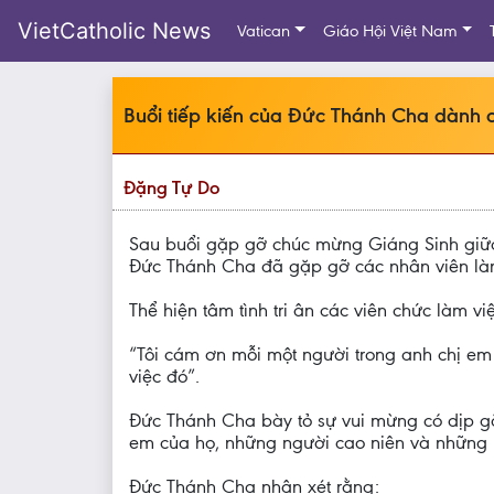
VietCatholic News
Vatican
Giáo Hội Việt Nam
Buổi tiếp kiến của Đức Thánh Cha dành c
Đặng Tự Do
Sau buổi gặp gỡ chúc mừng Giáng Sinh giữa
Đức Thánh Cha đã gặp gỡ các nhân viên làm 
Thể hiện tâm tình tri ân các viên chức làm v
“Tôi cám ơn mỗi một người trong anh chị em
việc đó”.
Đức Thánh Cha bày tỏ sự vui mừng có dịp gặ
em của họ, những người cao niên và những 
Đức Thánh Cha nhận xét rằng: