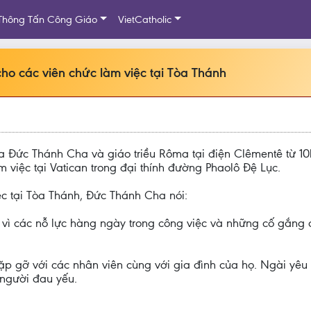
Thông Tấn Công Giáo
VietCatholic
ho các viên chức làm việc tại Tòa Thánh
 Đức Thánh Cha và giáo triều Rôma tại điện Clêmentê từ 10
việc tại Vatican trong đại thính đường Phaolô Đệ Lục.
iệc tại Tòa Thánh, Đức Thánh Cha nói:
 vì các nỗ lực hàng ngày trong công việc và những cố gắng 
p gỡ với các nhân viên cùng với gia đình của họ. Ngài yêu
người đau yếu.