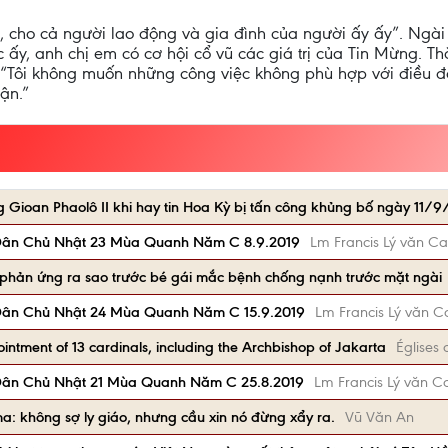
, cho cả người lao động và gia đình của người ấy ấy”. Ngài
 ấy, anh chị em có cơ hội cổ vũ các giá trị của Tin Mừng. T
 “Tôi không muốn những công việc không phù hợp với điều đ
ận.”
Gioan Phaolô II khi hay tin Hoa Kỳ bị tấn công khủng bố ngày 11/9
Dân Chủ Nhật 23 Mùa Quanh Năm C 8.9.2019
Lm Francis Lý văn Ca
phản ứng ra sao trước bé gái mắc bệnh chống nạnh trước mặt ngài
Dân Chủ Nhật 24 Mùa Quanh Năm C 15.9.2019
Lm Francis Lý văn C
ntment of 13 cardinals, including the Archbishop of Jakarta
Églises 
Dân Chủ Nhật 21 Mùa Quanh Năm C 25.8.2019
Lm Francis Lý văn C
: không sợ ly giáo, nhưng cầu xin nó đừng xẩy ra.
Vũ Văn An