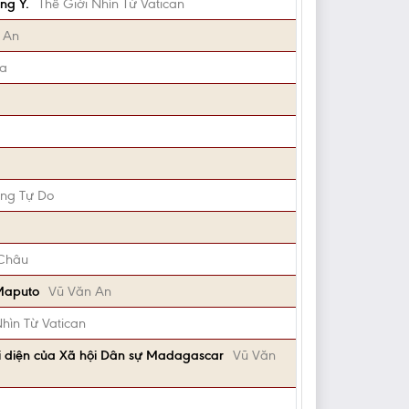
ng Y.
Thế Giới Nhìn Từ Vatican
 An
Ca
ng Tự Do
Châu
 Maputo
Vũ Văn An
Nhìn Từ Vatican
i diện của Xã hội Dân sự Madagascar
Vũ Văn