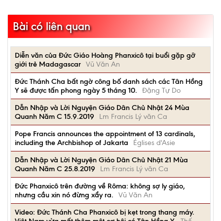
Bài có liên quan
Diễn văn của Đức Giáo Hoàng Phanxicô tại buổi gặp gỡ
giới trẻ Madagascar
Vũ Văn An
Đức Thánh Cha bất ngờ công bố danh sách các Tân Hồng
Y sẽ được tấn phong ngày 5 tháng 10.
Đặng Tự Do
Dẫn Nhập và Lời Nguyện Giáo Dân Chủ Nhật 24 Mùa
Quanh Năm C 15.9.2019
Lm Francis Lý văn Ca
Pope Francis announces the appointment of 13 cardinals,
including the Archbishop of Jakarta
Églises d'Asie
Dẫn Nhập và Lời Nguyện Giáo Dân Chủ Nhật 21 Mùa
Quanh Năm C 25.8.2019
Lm Francis Lý văn Ca
Đức Phanxicô trên đường về Rôma: không sợ ly giáo,
nhưng cầu xin nó đừng xẩy ra.
Vũ Văn An
Video: Đức Thánh Cha Phanxicô bị kẹt trong thang máy.