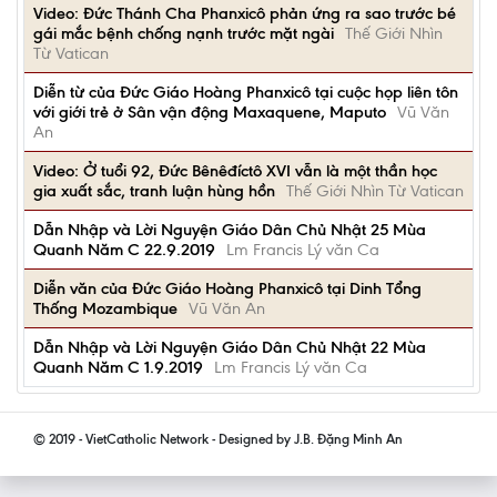
Video: Đức Thánh Cha Phanxicô phản ứng ra sao trước bé
gái mắc bệnh chống nạnh trước mặt ngài
Thế Giới Nhìn
Từ Vatican
Diễn từ của Đức Giáo Hoàng Phanxicô tại cuộc họp liên tôn
với giới trẻ ở Sân vận động Maxaquene, Maputo
Vũ Văn
An
Video: Ở tuổi 92, Đức Bênêđíctô XVI vẫn là một thần học
gia xuất sắc, tranh luận hùng hồn
Thế Giới Nhìn Từ Vatican
Dẫn Nhập và Lời Nguyện Giáo Dân Chủ Nhật 25 Mùa
Quanh Năm C 22.9.2019
Lm Francis Lý văn Ca
Diễn văn của Đức Giáo Hoàng Phanxicô tại Dinh Tổng
Thống Mozambique
Vũ Văn An
Dẫn Nhập và Lời Nguyện Giáo Dân Chủ Nhật 22 Mùa
Quanh Năm C 1.9.2019
Lm Francis Lý văn Ca
© 2019 - VietCatholic Network - Designed by J.B. Đặng Minh An