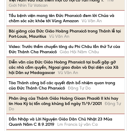
Việt Nam vừa mất thêm một cơ hội có Tân Hồng Y.
Thế
Giới Nhìn Từ Vatican
Tầu bệnh viện mang tên Đức Phanxicô đem lời Chúa và
chăm sóc sức khỏe tới Vùng Amazon
Vũ Văn An
Bài giảng của Đức Giáo Hoàng Phanxicô trong Thánh lễ tại
Port-Louis, Mauritius
Vũ Văn An
Video: Trước thềm chuyến tông du Phi Châu lần thứ Tư của
Đức Thánh Cha Phanxicô
Giáo Hội Năm Châu
Diễn văn của Đức Giáo Hoàng Phanxicô tại buổi gặp gỡ
các nhà cầm quyền, Ngoại giao đoàn và Đại diện của Xã
hội Dân sự Madagascar
Vũ Văn An
Tòa Thánh công bố các quyết định bổ nhiệm quan trọng
của Đức Thánh Cha Phanxicô
Đặng Tự Do
Phản ứng của Thánh Giáo Hoàng Gioan Phaolô II khi hay
tin Hoa Kỳ bị tấn công khủng bố ngày 11/9/2001
Đặng Tự
Do
Dẫn Nhập và Lời Nguyện Giáo Dân Chủ Nhật 23 Mùa
Quanh Năm C 8.9.2019
Lm Francis Lý văn Ca