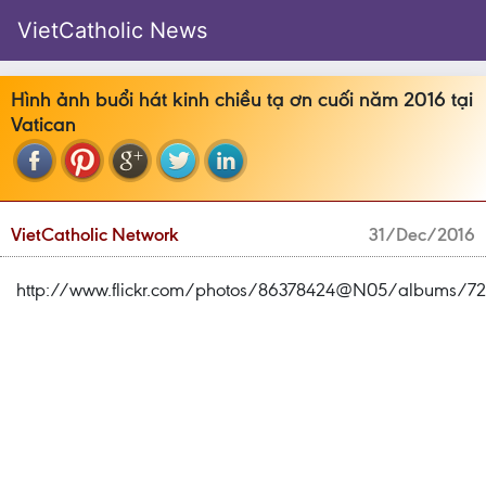
VietCatholic News
Hình ảnh buổi hát kinh chiều tạ ơn cuối năm 2016 tại
Vatican
VietCatholic Network
31/Dec/2016
http://www.flickr.com/photos/86378424@N05/albums/72