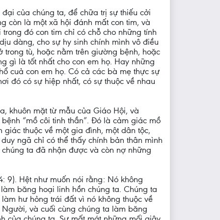
ại của chúng ta, để chữa trị sự thiếu cởi
ng còn là một xã hội đánh mất con tim, và
 trong đó con tim chỉ có chỗ cho những tính
 dịu dàng, cho sự hy sinh chính mình vô điều
 trong tù, hoặc nằm trên giường bệnh, hoặc
g gì là tốt nhất cho con em họ. Hay những
khổ cuả con em họ. Có cả các bà mẹ thực sự
i đó có sự hiệp nhất, có sự thuộc về nhau
a, khuôn mặt từ mẫu của Giáo Hội, và
bệnh “mồ côi tinh thần”. Đó là cảm giác mồ
 giác thuộc về một gia đình, một dân tộc,
 duy ngã chỉ có thể thấy chính bản thân mình
mà chúng ta đã nhận được và còn nợ những
t 4: 9). Hệt như muốn nói rằng: Nó không
à làm băng hoại linh hồn chúng ta. Chúng ta
 làm hư hỏng trái đất vì nó không thuộc về
 về Người, và cuối cùng chúng ta làm băng
hánh của chúng ta. Sự mất mát những mối giây