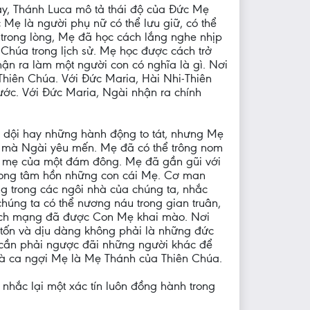
 này, Thánh Luca mô tả thái độ của Đức Mẹ
 Mẹ là người phụ nữ có thể lưu giữ, có thể
u trong lòng, Mẹ đã học cách lắng nghe nhịp
 Chúa trong lịch sử. Mẹ học được cách trở
hận ra làm một người con có nghĩa là gì. Nơi
Thiên Chúa. Với Đức Maria, Hài Nhi-Thiên
ớc. Với Đức Maria, Ngài nhận ra chính
g dội hay những hành động to tát, nhưng Mẹ
ứ mà Ngài yêu mến. Mẹ đã có thể trông nom
nh mẹ của một đám đông. Mẹ đã gần gũi với
rong tâm hồn những con cái Mẹ. Cơ man
g trong các ngôi nhà của chúng ta, nhắc
húng ta có thể nương náu trong gian truân,
 cách mạng đã được Con Mẹ khai mào. Nơi
 tốn và dịu dàng không phải là những đức
 cần phải ngược đãi những người khác để
và ca ngợi Mẹ là Mẹ Thánh của Thiên Chúa.
hắc lại một xác tín luôn đồng hành trong