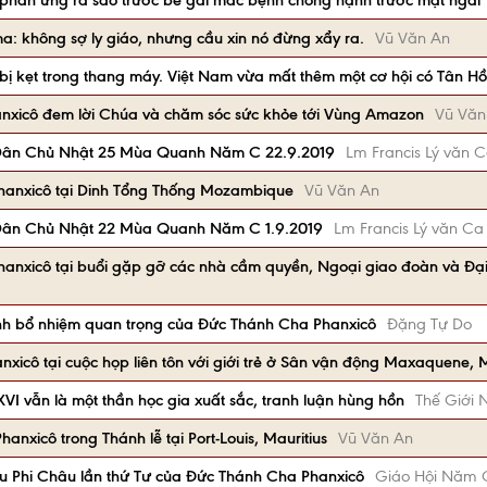
phản ứng ra sao trước bé gái mắc bệnh chống nạnh trước mặt ngài
: không sợ ly giáo, nhưng cầu xin nó đừng xẩy ra.
Vũ Văn An
ị kẹt trong thang máy. Việt Nam vừa mất thêm một cơ hội có Tân Hồ
nxicô đem lời Chúa và chăm sóc sức khỏe tới Vùng Amazon
Vũ Văn
Dân Chủ Nhật 25 Mùa Quanh Năm C 22.9.2019
Lm Francis Lý văn 
hanxicô tại Dinh Tổng Thống Mozambique
Vũ Văn An
Dân Chủ Nhật 22 Mùa Quanh Năm C 1.9.2019
Lm Francis Lý văn Ca
anxicô tại buổi gặp gỡ các nhà cầm quyền, Ngoại giao đoàn và Đạ
nh bổ nhiệm quan trọng của Đức Thánh Cha Phanxicô
Đặng Tự Do
xicô tại cuộc họp liên tôn với giới trẻ ở Sân vận động Maxaquene,
XVI vẫn là một thần học gia xuất sắc, tranh luận hùng hồn
Thế Giới 
nxicô trong Thánh lễ tại Port-Louis, Mauritius
Vũ Văn An
du Phi Châu lần thứ Tư của Đức Thánh Cha Phanxicô
Giáo Hội Năm 