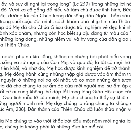
y, và suy đi nghĩ lại trong lòng” (Lc 2:19) Trong những lời
 đó. Vượt xa cố gắng để hiểu và làm chủ được tình hình, Đức
im Mẹ, đường lối của Chúa trong đời sống dân Ngài. Thẳm sâ
trong suốt cuộc đời mình, cách khám phá nhịp tim của Thiên
 tập đó Mẹ đã cho Chúa Giêsu được trải nghiệm vẻ đẹp khi n
thành xác phàm, nhưng còn học biết sự dịu dàng từ mẫu của 
những long đong, những niềm vui và hy vọng của dân giao ư
ủa Thiên Chúa.
 người phụ nữ kín tiếng, không có những bài phát biểu van
c sống và sứ mạng của Con Mẹ, và qua đó, là tất cả mọi th
 tiên khởi, và nhờ đó, Mẹ học được kinh nghiệm để trở thà
ọng. Mẹ đồng hành cùng những thập giá được vác âm thầm t
 nguyện ở những nơi xa xôi nhất, và cơ man những ảnh tượn
aria đã cho chúng ta sự ấm áp của một người mẹ, sự ấm áp c
bất cứ ai cũng không thể dập tắt trong lòng Giáo Hội cuộc
. Qua tình mẫu tử của mình, Mẹ cho chúng ta thấy sự khiêm
hững người mạnh mẽ. Mẹ dạy chúng ta rằng chúng ta không
húc Âm, 288). Dân thánh của Thiên Chúa đã luôn thừa nhận 
à Mẹ chúng ta vào thời khắc bắt đầu một năm mới nghĩa là n
ẹ; chúng ta không phải là những đứa trẻ mồ côi.