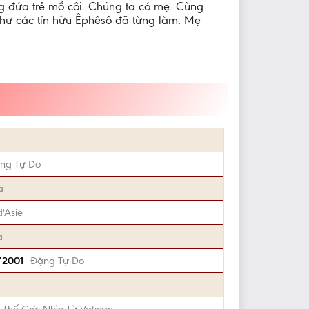
g đứa trẻ mồ côi. Chúng ta có mẹ. Cùng
 như các tín hữu Êphêsô đã từng làm: Mẹ
ng Tự Do
a
d'Asie
a
/2001
Đặng Tự Do