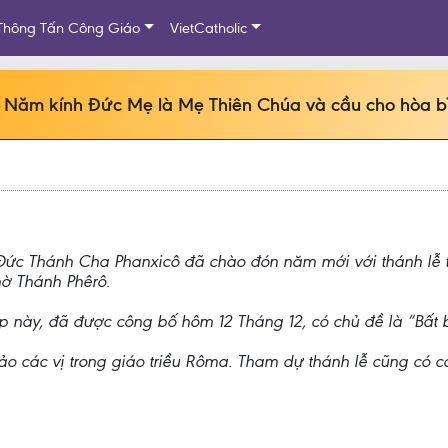
Thông Tấn Công Giáo
VietCatholic
Năm kính Đức Mẹ là Mẹ Thiên Chúa và cầu cho hòa bìn
 Đức Thánh Cha Phanxicô đã chào đón năm mới với thánh lễ 
hờ Thánh Phêrô.
này, đã được công bố hôm 12 Tháng 12, có chủ đề là “Bất bạo
 các vị trong giáo triều Rôma. Tham dự thánh lễ cũng có cá