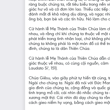
ràng buộc chúng ta, rất tiêu biểu trong nền
giác hư vô và cô đơn lớn lao. Thiếu các tiếp
đánh mất đi khả năng dịu dàng, và ngạc nhiê
ông bà, bạn bè và các tín hữu. Nó làm cho c
Cử hành lễ Mẹ Thánh của Thiên Chúa làm cho
nhau, và rằng chỉ khi chúng ta thuộc về một
phát triển trong tình nhân loại, chứ không p
chúng ta không phải là một món đồ có thể tra
đình, chúng ta là dân Thiên Chúa.
Cử hành lễ Mẹ Thánh của Thiên Chúa dẫn ch
giác thuộc về nhau, có cùng cội nguồn, cảm 
Laudato Si', 151).
Chúa Giêsu, vào giây phút tự hiến tột cùng, 
Ngài cho chúng ta. Ngài đã nói với Đức Mar
gia đình của chúng ta, cộng đồng và quốc g
tình trạng mồ côi; cái nhìn đó nhắc chúng ta
xương một thịt. Cái nhìn đó dạy chúng ta r
cách gieo niềm hy vọng, bằng cách gieo một