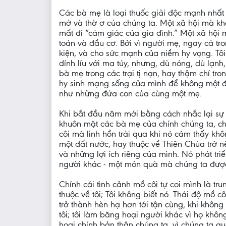
Các bà mẹ là loại thuốc giải độc mạnh nhất 
mở và thờ ơ của chúng ta. Một xã hội mà khô
mất đi “cảm giác của gia đình.” Một xã hội 
toán và đầu cơ. Bởi vì người mẹ, ngay cả tro
kiện, và cho sức mạnh của niềm hy vọng. Tô
dính líu với ma túy, nhưng, dù nóng, dù lạ
bà mẹ trong các trại tị nạn, hay thậm chí 
hy sinh mạng sống của mình để không một đứ
như những đứa con của cùng một mẹ.
Khi bắt đầu năm mới bằng cách nhắc lại sự 
khuôn mặt các bà mẹ của chính chúng ta, ch
côi mà linh hồn trải qua khi nó cảm thấy kh
một đất nước, hay thuộc về Thiên Chúa trở n
và những lợi ích riêng của mình. Nó phát t
người khác - một món quà mà chúng ta được 
Chính cái tình cảnh mồ côi tự coi mình là tr
thuộc về tôi; Tôi không biết nó. Thái độ mồ
trở thành hèn hạ hơn tới tận cùng, khi không
tôi; tôi làm băng hoại người khác vì họ khôn
hoại chính bản thân chúng ta, vì chúng ta q