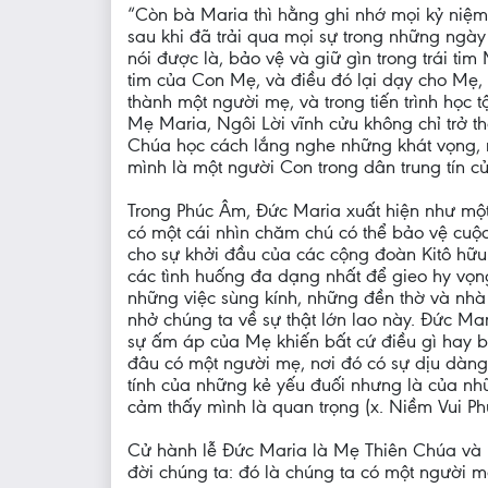
“Còn bà Maria thì hằng ghi nhớ mọi kỷ niệm ấ
sau khi đã trải qua mọi sự trong những ngày
nói được là, bảo vệ và giữ gìn trong trái t
tim của Con Mẹ, và điều đó lại dạy cho Mẹ, 
thành một người mẹ, và trong tiến trình học
Mẹ Maria, Ngôi Lời vĩnh cửu không chỉ trở 
Chúa học cách lắng nghe những khát vọng, 
mình là một người Con trong dân trung tín c
Trong Phúc Âm, Đức Maria xuất hiện như một
có một cái nhìn chăm chú có thể bảo vệ cuộ
cho sự khởi đầu của các cộng đoàn Kitô hữu
các tình huống đa dạng nhất để gieo hy v
những việc sùng kính, những đền thờ và nhà
nhở chúng ta về sự thật lớn lao này. Đức M
sự ấm áp của Mẹ khiến bất cứ điều gì hay 
đâu có một người mẹ, nơi đó có sự dịu dàng
tính của những kẻ yếu đuối nhưng là của n
cảm thấy mình là quan trọng (x. Niềm Vui P
Cử hành lễ Đức Maria là Mẹ Thiên Chúa và l
đời chúng ta: đó là chúng ta có một người m