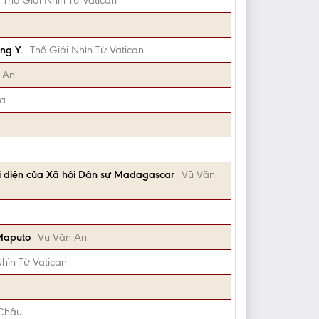
Thế Giới Nhìn Từ Vatican
ng Y.
Thế Giới Nhìn Từ Vatican
 An
Ca
i diện của Xã hội Dân sự Madagascar
Vũ Văn
 Maputo
Vũ Văn An
Nhìn Từ Vatican
Châu