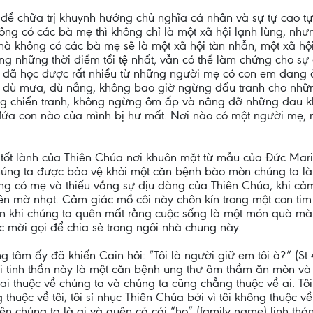
để chữa trị khuynh hướng chủ nghĩa cá nhân và sự tự cao tự đ
ng có các bà mẹ thì không chỉ là một xã hội lạnh lùng, như
mà không có các bà mẹ sẽ là một xã hội tàn nhẫn, một xã hội
ng những thời điểm tồi tệ nhất, vẫn có thể làm chứng cho sự
i đã học được rất nhiều từ những người mẹ có con em đang ở
nh, dù mưa, dù nắng, không bao giờ ngừng đấu tranh cho nhữn
trong chiến tranh, không ngừng ôm ấp và nâng đỡ những đau 
a con nào của mình bị hư mất. Nơi nào có một người mẹ, nơ
tốt lành của Thiên Chúa nơi khuôn mặt từ mẫu của Đức Mari
úng ta được bảo vệ khỏi một căn bệnh bào mòn chúng ta là 
ông có mẹ và thiếu vắng sự dịu dàng của Thiên Chúa, khi cảm
ên mờ nhạt. Cảm giác mồ côi này chôn kín trong một con tim
riển khi chúng ta quên mất rằng cuộc sống là một món quà 
mời gọi để chia sẻ trong ngôi nhà chung này.
ung tâm ấy đã khiến Cain hỏi: “Tôi là người giữ em tôi à?” (S
 côi tinh thần này là một căn bệnh ung thư âm thầm ăn mòn v
 ai thuộc về chúng ta và chúng ta cũng chẳng thuộc về ai. Tôi
g thuộc về tôi; tôi sỉ nhục Thiên Chúa bởi vì tôi không thuộc
uên chúng ta là ai và quên cả cái “họ” (family name) linh t