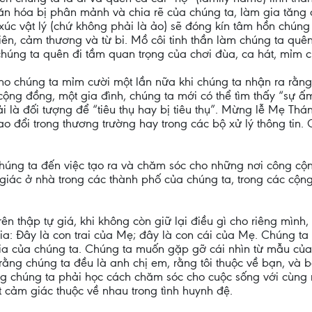
 văn hóa bị phân mảnh và chia rẽ của chúng ta, làm gia tăng
 xúc vật lý (chứ không phải là ảo) sẽ đóng kín tâm hồn chúng 
n, cảm thương và từ bi. Mồ côi tinh thần làm chúng ta quên
húng ta quên đi tầm quan trọng của chơi đùa, ca hát, mỉm cườ
 chúng ta mỉm cười một lần nữa khi chúng ta nhận ra rằng c
 cộng đồng, một gia đình, chúng ta mới có thể tìm thấy “sự
hải là đối tượng để “tiêu thụ hay bị tiêu thụ”. Mừng lễ Mẹ T
o đổi trong thương trường hay trong các bộ xử lý thông tin. 
úng ta đến việc tạo ra và chăm sóc cho những nơi công cộ
giác ở nhà trong các thành phố của chúng ta, trong các cộng
trên thập tự giá, khi không còn giữ lại điều gì cho riêng mìn
ia: Đây là con trai của Mẹ; đây là con cái của Mẹ. Chúng t
ia của chúng ta. Chúng ta muốn gặp gỡ cái nhìn từ mẫu của
 rằng chúng ta đều là anh chị em, rằng tôi thuộc về bạn, và b
ằng chúng ta phải học cách chăm sóc cho cuộc sống với cùng
 cảm giác thuộc về nhau trong tình huynh đệ.