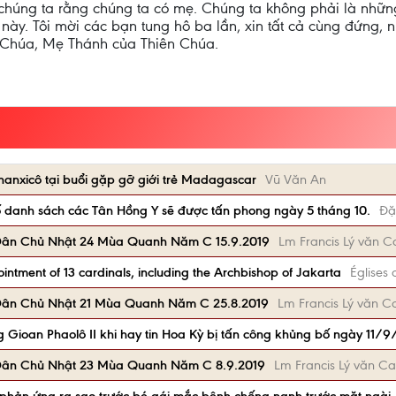
húng ta rằng chúng ta có mẹ. Chúng ta không phải là nhữn
 này. Tôi mời các bạn tung hô ba lần, xin tất cả cùng đứng,
 Chúa, Mẹ Thánh của Thiên Chúa.
anxicô tại buổi gặp gỡ giới trẻ Madagascar
Vũ Văn An
danh sách các Tân Hồng Y sẽ được tấn phong ngày 5 tháng 10.
Đặ
Dân Chủ Nhật 24 Mùa Quanh Năm C 15.9.2019
Lm Francis Lý văn C
ntment of 13 cardinals, including the Archbishop of Jakarta
Églises 
Dân Chủ Nhật 21 Mùa Quanh Năm C 25.8.2019
Lm Francis Lý văn C
Gioan Phaolô II khi hay tin Hoa Kỳ bị tấn công khủng bố ngày 11/9
Dân Chủ Nhật 23 Mùa Quanh Năm C 8.9.2019
Lm Francis Lý văn Ca