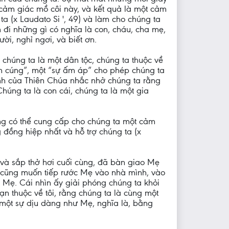
 cảm giác mồ côi này, và kết quả là một cảm
ta (x Laudato Si ', 49) và làm cho chúng ta
 đi những gì có nghĩa là con, cháu, cha mẹ,
i, nghỉ ngơi, và biết ơn.
húng ta là một dân tộc, chúng ta thuộc về
 ấm cúng”, một “sự ấm áp” cho phép chúng ta
hánh của Thiên Chúa nhắc nhở chúng ta rằng
Chúng ta là con cái, chúng ta là một gia
ng có thể cung cấp cho chúng ta một cảm
 đồng hiệp nhất và hỗ trợ chúng ta (x
h, và sắp thở hơi cuối cùng, đã bàn giao Mẹ
a cũng muốn tiếp rước Mẹ vào nhà mình, vào
 Mẹ. Cái nhìn ấy giải phóng chúng ta khỏi
ạn thuộc về tôi, rằng chúng ta là cùng một
 một sự dịu dàng như Mẹ, nghĩa là, bằng