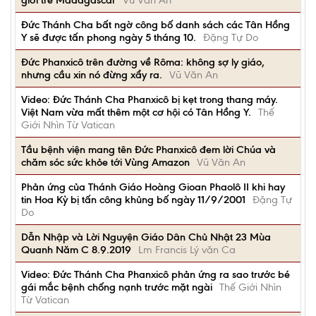
giới trẻ Madagascar
Vũ Văn An
Đức Thánh Cha bất ngờ công bố danh sách các Tân Hồng
Y sẽ được tấn phong ngày 5 tháng 10.
Đặng Tự Do
Đức Phanxicô trên đường về Rôma: không sợ ly giáo,
nhưng cầu xin nó đừng xẩy ra.
Vũ Văn An
Video: Đức Thánh Cha Phanxicô bị kẹt trong thang máy.
Việt Nam vừa mất thêm một cơ hội có Tân Hồng Y.
Thế
Giới Nhìn Từ Vatican
Tầu bệnh viện mang tên Đức Phanxicô đem lời Chúa và
chăm sóc sức khỏe tới Vùng Amazon
Vũ Văn An
Phản ứng của Thánh Giáo Hoàng Gioan Phaolô II khi hay
tin Hoa Kỳ bị tấn công khủng bố ngày 11/9/2001
Đặng Tự
Do
Dẫn Nhập và Lời Nguyện Giáo Dân Chủ Nhật 23 Mùa
Quanh Năm C 8.9.2019
Lm Francis Lý văn Ca
Video: Đức Thánh Cha Phanxicô phản ứng ra sao trước bé
gái mắc bệnh chống nạnh trước mặt ngài
Thế Giới Nhìn
Từ Vatican