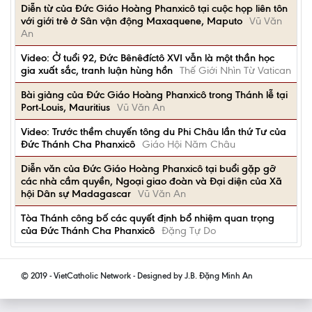
Diễn từ của Đức Giáo Hoàng Phanxicô tại cuộc họp liên tôn
với giới trẻ ở Sân vận động Maxaquene, Maputo
Vũ Văn
An
Video: Ở tuổi 92, Đức Bênêđíctô XVI vẫn là một thần học
gia xuất sắc, tranh luận hùng hồn
Thế Giới Nhìn Từ Vatican
Bài giảng của Đức Giáo Hoàng Phanxicô trong Thánh lễ tại
Port-Louis, Mauritius
Vũ Văn An
Video: Trước thềm chuyến tông du Phi Châu lần thứ Tư của
Đức Thánh Cha Phanxicô
Giáo Hội Năm Châu
Diễn văn của Đức Giáo Hoàng Phanxicô tại buổi gặp gỡ
các nhà cầm quyền, Ngoại giao đoàn và Đại diện của Xã
hội Dân sự Madagascar
Vũ Văn An
Tòa Thánh công bố các quyết định bổ nhiệm quan trọng
của Đức Thánh Cha Phanxicô
Đặng Tự Do
© 2019 - VietCatholic Network - Designed by J.B. Đặng Minh An