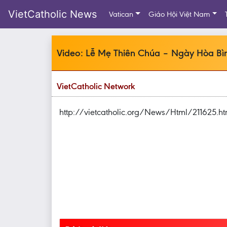
VietCatholic News
Vatican
Giáo Hội Việt Nam
Video: Lễ Mẹ Thiên Chúa – Ngày Hòa Bì
VietCatholic Network
http://vietcatholic.org/News/Html/211625.h