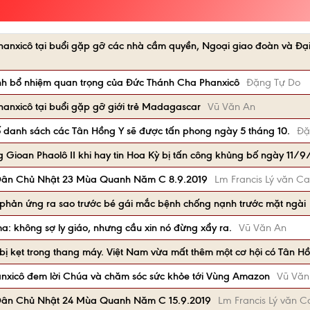
anxicô tại buổi gặp gỡ các nhà cầm quyền, Ngoại giao đoàn và Đạ
nh bổ nhiệm quan trọng của Đức Thánh Cha Phanxicô
Đặng Tự Do
anxicô tại buổi gặp gỡ giới trẻ Madagascar
Vũ Văn An
danh sách các Tân Hồng Y sẽ được tấn phong ngày 5 tháng 10.
Đặ
Gioan Phaolô II khi hay tin Hoa Kỳ bị tấn công khủng bố ngày 11/9
Dân Chủ Nhật 23 Mùa Quanh Năm C 8.9.2019
Lm Francis Lý văn Ca
phản ứng ra sao trước bé gái mắc bệnh chống nạnh trước mặt ngài
: không sợ ly giáo, nhưng cầu xin nó đừng xẩy ra.
Vũ Văn An
ị kẹt trong thang máy. Việt Nam vừa mất thêm một cơ hội có Tân Hồ
nxicô đem lời Chúa và chăm sóc sức khỏe tới Vùng Amazon
Vũ Văn
Dân Chủ Nhật 24 Mùa Quanh Năm C 15.9.2019
Lm Francis Lý văn C