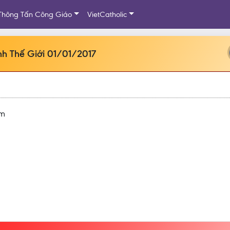
Thông Tấn Công Giáo
VietCatholic
nh Thế Giới 01/01/2017
tm