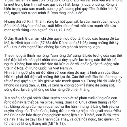
Trước hết là hình ảnh con rồng đỏ khổng lồ. Đối với văn hóa Việt Nam, rồng
là một trong bốn linh vật cao quý bậc nhất: long, ly, quy, phượng. Rồng là
biểu tượng của sức mạnh, của sự giàu sang phú quý đến từ thần linh. Vì
thế, người Việt tự coi mình là “con rồng, cháu tiên”.
Nhưng đối với Kinh Thánh, rồng là một quái vật, là sức mạnh của ma quỷ.
Sách Khải Huyền mô tả sự xuất hiện của nó với một sức mạnh hết sức
man rợ và đáng kinh sợ (cf. Kh 11,12.1-6a).
Ở đây, thánh Gioan ám chỉ đến quyền lực độc tài thuộc các hoàng đế La
Mã, từ Nêrô bạo chúa (37-68) đến Đômitianô (81-96) trong những thế kỷ
đầu. Đó là những thế lực chống lại Kitô giáo và bách hại đạo.
Theo một giải thích mở rộng, “con rồng đỏ” cũng là biểu tượng của các thể
chế độc tài vô thần, phi nhân bản và duy quyền lực trong các thế hệ loài
người. Chẳng hạn như chế độc tài Đức quốc xã, chế độ độc tài cộng sản
Stalin ở Nga, ở Trung Quốc, và Việt Nam vv...
Hình ảnh người phụ nữ đối diện với con rồng đỏ này là hình ảnh của Giáo
Hội khi phải đối diện với những thế lực đó. Các thể chế độc tài có trong tay
tất cả mọi quyền lực, khí giới và sức mạnh quân sự. Trong khi đó Giáo Hội
không có súng đạn, vũ khí, và xem ra không có khả năng để sống sót,
sống đạo, lại càng không có khả năng để chiến thắng.
Tuy nhiên, tác giả sách Khải Huyền cho biết số phận cuối cùng của con
rồng đỏ này là thất bại và bị tiêu vong. Giáo Hội Chúa chiến thắng và tồn
tại, không bằng sức mạnh quân sự và thù hận, nhưng là bằng tình yêu và
quyền năng của Thiên Chúa, bằng đức tin và sự hiệp thông với nhau. Điều
mà Chúa tiên báo được ứng nghiệm trong lịch sử: “Phêrô, con là đá, trên
đá này, Thầy sẽ xây Hội Thánh của Thầy, và cửa hỏa ngục, tức quyền lực
tử thần sẽ không thắng nổi (Mt 16, 18).