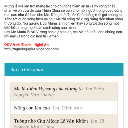
Mừng lễ Mẹ lên trời mang lại cho chúng ta niềm an ủi và hy vọng chắc
chắn về ơn cứu độ của Thiên Chúa sẽ ban cho mỗi người trong cuộc sống
mai sau như đã ban cho Mẹ. Đồng thời Thiên Chúa cũng mời gọi chúng ta
sống tốt cuộc sống hiện tại như Mẹ đã sống để xứng đáng đón nhận phần
thưởng đó. Noi gương Đức Maria, anh chị em hãy sống tốt đời sống một
kitô hữu trong mọi hoàn cảnh sống của mình.
Lạy Mẹ Maria là Nữ Vương ban sự bình an, xin Mẹ cầu bầu cho chúng con
khi này và trong giờ lâm tử - Amen.
ĐCV Vinh Thanh - Nghệ An
http://nguoinguphu.blogspot.com/
Bài có liên quan
Mẹ là niềm Hy vọng của chúng ta
Lm Phêrô
Nguyễn Văn Hương
Nâng con lên cao
Lm. Minh Anh
Tưởng nhớ Cha Micae Lê Văn Khâm
Lm. JB
Nguyễn Minh Hùng