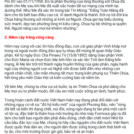
Piô XII vào 01/11/1950. Đó là phần thưởng của lòng thương xót Chúa đã
dành cho Mẹ sau khi Mẹ đã xuất sắc hoàn tất sứ mạng của mình tại
dương thế. Như Mẹ đã xác tín trong bài Tin Mừng: “Đấng Toàn Năng đã
làm cho tôi biết bao điều cao cả. Vì danh Người là thánh. Đời nọ tới đời kia
Chúa hằng thương xót những ai kính sợ Người. Chúa giơ tay biểu dương
sức mạnh, dẹp tan phường lòng trí kiêu căng. Chúa hạ bệ những ai quyền
thế, Người nâng cao mọi kẻ khiêm nhường.”
3. Niềm cậy trông vững vàng
Hôm nay cùng với các tín hữu đồng đạo, con cái giáo phận Vinh khắp nơi
trong và ngoài nước đông đảo quy tụ nhau để mừng lễ quan thầy Giáo
phận. Kể từ ngày Đức Cha Pinaeu Trị (15/8/1892) dâng Giáo phận Vinh
cho Đức Maria và chọn Đức Mẹ linh hồn và xác lên Trời làm Đấng bổn
mạng, lễ Mẹ lên trời trở thành ngày truyền thống của giáo phận, ngày hạnh
ngộ của những người con xứ Nghệ vốn được biết đến như những con
người chân chất, cần mẫn nhưng rất mực trung kiên phụng sự Thiên Chúa,
hết lòng yêu mến Giáo Hội và kiên cường bảo vệ niềm tin.
Về bên Mẹ, chúng ta chia vui sẻ buồn, tạ ơn Thiên Chúa và phó dâng cho
Mẹ mọi ưu tư phiền muộn, để cầu xin một cuộc sống an lành, hạnh phúc.
Trong hoàn cảnh đất nước Việt Nam hiện nay đang phải đối diện với
những nguy cơ về sự “đô hộ kiểu mới” của người Phương Bắc, nên “rừng
đã hết và biển thì đang chết, núi đồi, sông ngòi đang bị tàn phá một cách
vô tội vạ; đặc biệt là thảm họa môi trường do nhà máy Formosa gây ra đã
làm cho biết bao người dân phải điêu đứng, chết dần chết mòn! Nhờ lời
cầu bầu đắc lực của Mẹ, chúng ta hãy cầu nguyện cho đất nước Việt Nam
được quốc thái dân an, cho người dân được sống trong cảnh thái bình và
tự do, cho môi trường được gìn giữ, bảo vệ và an toàn.