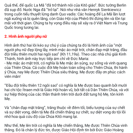
Quả thế, đế quốc La Mã “đã trở thành nôi của Kitô giáo”. Bức tường Berlin
đã sụp đổ. Nước Nga đã “trở lại”. Nói như nhà văn Henryk Sienkiewicz
trong cuốn tiểu thuyết lừng danh Quo vadis: Các hoàng đế La Mã lần lượt
ngã xuống và bị quên lãng, còn Giáo Hội của Phêrô thì đứng lên và tồn tại
mãi với thời gian. Chúng ta hy vọng điều này sẽ xảy ra ở Việt Nam và Trung
Quốc trong tương lai.
2. Hình ảnh người phụ nữ
Hình ảnh thứ hai lôi kéo sự chú ý của chúng ta đó là hình ảnh của “một
người phụ nữ đẹp lộng lẫy, mình mặc áo mặt trời, chân đạp mặt trăng, đầu
đội triều thiên mười hai ngôi sao” (Kh 11,19a). Theo các nhà chú giải Kinh
Thánh, hình ảnh này trực tiếp ám chỉ về Đức Maria:
- Mẹ mặc áo mặt trời, có nghĩa là Mẹ mặc ân sủng, sự sống và vinh quang
của Thiên Chúa. Cả cuộc đời Mẹ hoàn toàn sống cho Thiên Chúa, thi hành
ý Chúa, nay Mẹ được Thiên Chúa siêu thăng. Mẹ được đầy ơn phúc cách
viên mãn!
“Đầu đội triều thiên 12 ngôi sao” có nghĩa là Mẹ được bao quanh bởi mười
hai chi tộc Ítraen mới là Giáo Hội hoàn vũ, bởi tất cả Dân Thiên Chúa, và với
sự hiệp thông của các thần thánh trên trời dưới đất tung hộ Mẹ, tôn kính
Mẹ.
Và “chân đạp mặt trăng”, trăng thuộc về đêm tối, biểu tượng của sự chết
và sự diệt vong, diễn tả Mẹ đã chiến thắng sự chết, sự diệt vong do tội lỗi
nhờ hoa quả cứu độ của Chúa Kitô mang lại.
Như thế, Mẹ lên trời có nghĩa là Mẹ chiến thắng, Mẹ được Thiên Chúa vinh
thăng. Đó là chân lý đức tin, được Giáo Hội định tín bởi Đức Giáo Hoàng