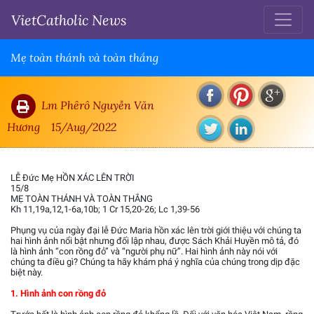
VietCatholic News
Mẹ toàn thánh và toàn thắng
Lm Phêrô Nguyễn Văn
Hương
15/Aug/2022
LỄ Đức Mẹ HỒN XÁC LÊN TRỜI
15/8
MẸ TOÀN THÁNH VÀ TOÀN THẮNG
Kh 11,19a,12,1-6a,10b; 1 Cr 15,20-26; Lc 1,39-56
Phụng vụ của ngày đại lễ Đức Maria hồn xác lên trời giới thiệu với chúng ta
hai hình ảnh nổi bật nhưng đối lập nhau, được Sách Khải Huyền mô tả, đó
là hình ảnh “con rồng đỏ” và “người phụ nữ”. Hai hình ảnh này nói với
chúng ta điều gì? Chúng ta hãy khám phá ý nghĩa của chúng trong dịp đặc
biệt này.
1. Hình ảnh con rồng đỏ