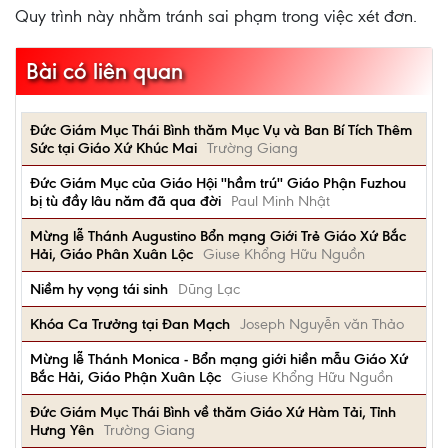
Quy trình này nhằm tránh sai phạm trong việc xét đơn.
Bài có liên quan
Đức Giám Mục Thái Bình thăm Mục Vụ và Ban Bí Tích Thêm
Sức tại Giáo Xứ Khúc Mai
Trường Giang
Đức Giám Mục của Giáo Hội ''hầm trú'' Giáo Phận Fuzhou
bị tù đầy lâu năm đã qua đời
Paul Minh Nhật
Mừng lễ Thánh Augustino Bổn mạng Giới Trẻ Giáo Xứ Bắc
Hải, Giáo Phân Xuân Lộc
Giuse Khổng Hữu Nguồn
Niềm hy vọng tái sinh
Dũng Lạc
Khóa Ca Trưởng tại Đan Mạch
Joseph Nguyễn văn Thảo
Mừng lễ Thánh Monica - Bổn mạng giới hiền mẫu Giáo Xứ
Bắc Hải, Giáo Phận Xuân Lộc
Giuse Khổng Hữu Nguồn
Đức Giám Mục Thái Bình về thăm Giáo Xứ Hàm Tải, Tỉnh
Hưng Yên
Trường Giang