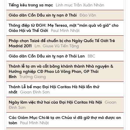
Tiếng kêu trong sa mạc
Linh mục Trần Xuân Nhàn
Giáo dân Cồn Dầu xin tỵ nạn ở Thái
Đào Văn
Thông điệp từ ĐGH: Mẹ Teresa, một ''món quà vô giá'' cho
Giáo Hội và Thế Giới
Paul Minh Nhật
Pháp chọn Taizé để chuẩn bị cho Ngày Quốc Tế Giới Trẻ
Madrid 2011
Lm. Giuse Vũ Tiến Tặng
Giáo dân Cồn Dầu xin tỵ nạn ở Thái Lan
BBC
Thánh lễ tạ ơn và cắt băng khánh thành Nhà nguyện &
Hướng nghiệp CĐ Phao Lô Võng Phan, GP Thái
Bình
Trường Giang
Thánh Lễ bế mạc Đại Hội Caritas Hà Nội lần thứ
nhất
Gioan Đình Sơn
Ngày làm việc thứ hai của Đại Hội Caritas Hà Nội
Gioan
Đình Sơn
Các Giám Mục Chi-lê tạ ơn Chúa vì đã giữ thợ mỏ được an
toàn
Paul Minh Nhật