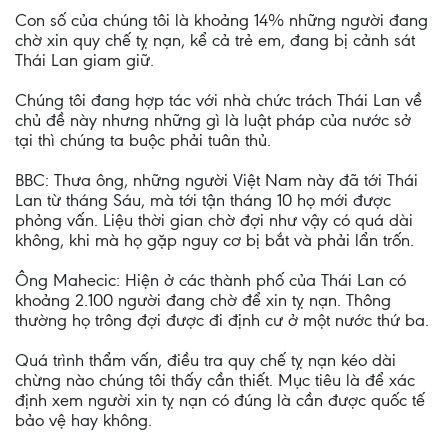
Con số của chúng tôi là khoảng 14% những người đang
chờ xin quy chế tỵ nạn, kể cả trẻ em, đang bị cảnh sát
Thái Lan giam giữ.
Chúng tôi đang hợp tác với nhà chức trách Thái Lan về
chủ đề này nhưng những gì là luật pháp của nước sở
tại thì chúng ta buộc phải tuân thủ.
BBC: Thưa ông, những người Việt Nam này đã tới Thái
Lan từ tháng Sáu, mà tới tận tháng 10 họ mới được
phỏng vấn. Liệu thời gian chờ đợi như vậy có quá dài
không, khi mà họ gặp nguy cơ bị bắt và phải lẩn trốn.
Ông Mahecic: Hiện ở các thành phố của Thái Lan có
khoảng 2.100 người đang chờ để xin tỵ nạn. Thông
thường họ trông đợi được đi định cư ở một nước thứ ba.
Quá trình thẩm vấn, điều tra quy chế tỵ nạn kéo dài
chừng nào chúng tôi thấy cần thiết. Mục tiêu là để xác
định xem người xin tỵ nạn có đúng là cần được quốc tế
bảo vệ hay không.