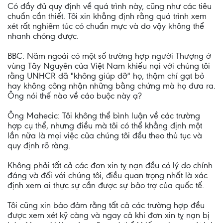
Có đầy đủ quy định về quá trình này, cũng như các tiêu
chuẩn cần thiết. Tôi xin khẳng định rằng quá trình xem
xét rất nghiêm túc có chuẩn mực và do vậy không thể
nhanh chóng được.
BBC: Năm ngoái có một số trường hợp người Thượng ở
vùng Tây Nguyên của Việt Nam khiếu nại với chúng tôi
rằng UNHCR đã "không giúp đỡ" họ, thậm chí gạt bỏ
hay không công nhận những bằng chứng mà họ đưa ra.
Ông nói thế nào về cáo buộc này ạ?
Ông Mahecic: Tôi không thể bình luận về các trường
hợp cụ thể, nhưng điều mà tôi có thể khẳng định một
lần nữa là mọi việc của chúng tôi đều theo thủ tục và
quy định rõ ràng.
Không phải tất cả các đơn xin tỵ nạn đều có lý do chính
đáng và đối với chúng tôi, điều quan trọng nhất là xác
định xem ai thực sự cần được sự bảo trợ của quốc tế.
Tôi cũng xin bảo đảm rằng tất cả các trường hợp đều
được xem xét kỹ càng và ngay cả khi đơn xin tỵ nạn bị