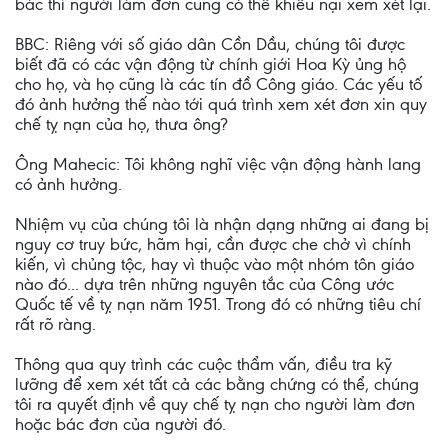
bác thì người làm đơn cũng có thể khiếu nại xem xét lại.
BBC: Riêng với số giáo dân Cồn Dầu, chúng tôi được
biết đã có các vận động từ chính giới Hoa Kỳ ủng hộ
cho họ, và họ cũng là các tín đồ Công giáo. Các yếu tố
đó ảnh hưởng thế nào tới quá trình xem xét đơn xin quy
chế tỵ nạn của họ, thưa ông?
Ông Mahecic: Tôi không nghĩ việc vận động hành lang
có ảnh hưởng.
Nhiệm vụ của chúng tôi là nhận dạng những ai đang bị
nguy cơ truy bức, hãm hại, cần được che chở vì chính
kiến, vì chủng tộc, hay vì thuộc vào một nhóm tôn giáo
nào đó... dựa trên những nguyên tắc của Công ước
Quốc tế về tỵ nạn năm 1951. Trong đó có những tiêu chí
rất rõ ràng.
Thông qua quy trình các cuộc thẩm vấn, điều tra kỹ
lưỡng để xem xét tất cả các bằng chứng có thể, chúng
tôi ra quyết định về quy chế tỵ nạn cho người làm đơn
hoặc bác đơn của người đó.