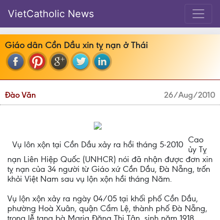
VietCatholic News
Giáo dân Cồn Dầu xin tỵ nạn ở Thái
Đào Văn
26/Aug/2010
Cao
Vụ lôn xộn tại Cồn Dầu xảy ra hồi tháng 5-2010
ủy Tỵ
nạn Liên Hiệp Quốc (UNHCR) nói đã nhận được đơn xin
tỵ nạn của 34 người từ Giáo xứ Cồn Dầu, Đà Nẵng, trốn
khỏi Việt Nam sau vụ lộn xộn hồi tháng Năm.
Vụ lộn xộn xảy ra ngày 04/05 tại khối phố Cồn Dầu,
phường Hoà Xuân, quận Cẩm Lệ, thành phố Đà Nẵng,
trong lễ tang bà Maria Đặng Thị Tân, sinh năm 1918.