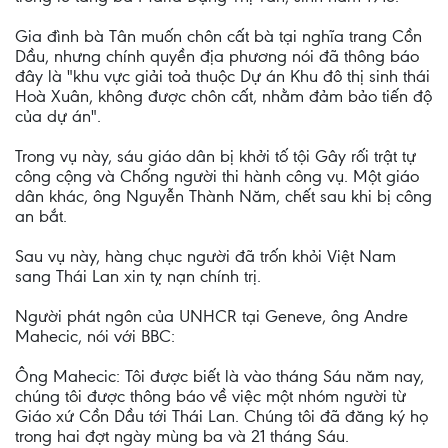
Gia đình bà Tân muốn chôn cất bà tại nghĩa trang Cồn
Dầu, nhưng chính quyền địa phương nói đã thông báo
đây là "khu vực giải toả thuộc Dự án Khu đô thị sinh thái
Hoà Xuân, không được chôn cất, nhằm đảm bảo tiến độ
của dự án".
Trong vụ này, sáu giáo dân bị khởi tố tội Gây rối trật tự
công cộng và Chống người thi hành công vụ. Một giáo
dân khác, ông Nguyễn Thành Năm, chết sau khi bị công
an bắt.
Sau vụ này, hàng chục người đã trốn khỏi Việt Nam
sang Thái Lan xin tỵ nạn chính trị.
Người phát ngôn của UNHCR tại Geneve, ông Andre
Mahecic, nói với BBC:
Ông Mahecic: Tôi được biết là vào tháng Sáu năm nay,
chúng tôi được thông báo về việc một nhóm người từ
Giáo xứ Cồn Dầu tới Thái Lan. Chúng tôi đã đăng ký họ
trong hai đợt ngày mùng ba và 21 tháng Sáu.