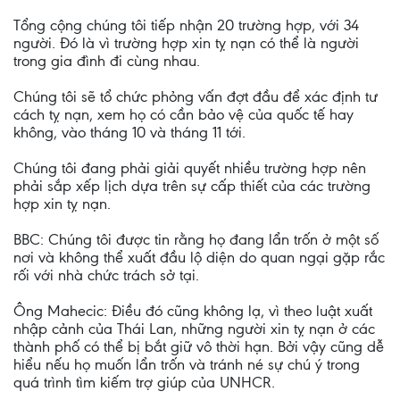
Tổng cộng chúng tôi tiếp nhận 20 trường hợp, với 34
người. Đó là vì trường hợp xin tỵ nạn có thể là người
trong gia đình đi cùng nhau.
Chúng tôi sẽ tổ chức phỏng vấn đợt đầu để xác định tư
cách tỵ nạn, xem họ có cần bảo vệ của quốc tế hay
không, vào tháng 10 và tháng 11 tới.
Chúng tôi đang phải giải quyết nhiều trường hợp nên
phải sắp xếp lịch dựa trên sự cấp thiết của các trường
hợp xin tỵ nạn.
BBC: Chúng tôi được tin rằng họ đang lẩn trốn ở một số
nơi và không thể xuất đầu lộ diện do quan ngại gặp rắc
rối với nhà chức trách sở tại.
Ông Mahecic: Điều đó cũng không lạ, vì theo luật xuất
nhập cảnh của Thái Lan, những người xin tỵ nạn ở các
thành phố có thể bị bắt giữ vô thời hạn. Bởi vậy cũng dễ
hiểu nếu họ muốn lẩn trốn và tránh né sự chú ý trong
quá trình tìm kiếm trợ giúp của UNHCR.