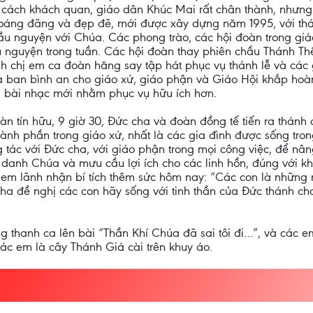
 cách khách quan, giáo dân Khúc Mai rất chân thành, nhưng c
 thoáng đãng và đẹp đẽ, mới được xây dựng năm 1995, với t
u nguyện với Chúa. Các phong trào, các hội đoàn trong giáo 
u nguyện trong tuần. Các hội đoàn thay phiên chầu Thánh Thể
 anh chị em ca đoàn hăng say tập hát phục vụ thánh lễ và c
 ban bình an cho giáo xứ, giáo phận và Giáo Hội khắp hoàn
 bài nhạc mới nhằm phục vụ hữu ích hơn.
àn tín hữu, 9 giờ 30, Đức cha và đoàn đồng tế tiến ra thánh 
hành phần trong giáo xứ, nhất là các gia đình được sống tr
ng tác với Đức cha, với giáo phận trong mọi công việc, để n
danh Chúa và mưu cầu lợi ích cho các linh hồn, đúng với khẩ
 em lãnh nhận bí tích thêm sức hôm nay: “Các con là những n
ha đề nghị các con hãy sống với tinh thần của Đức thánh cha
g thanh ca lên bài “Thần Khí Chúa đã sai tôi đi…”, và các e
ác em là cây Thánh Giá cài trên khuy áo.