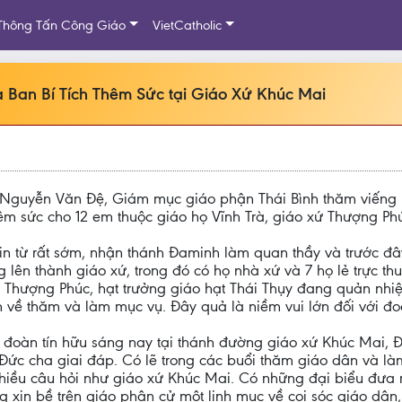
Thông Tấn Công Giáo
VietCatholic
 Ban Bí Tích Thêm Sức tại Giáo Xứ Khúc Mai
 Nguyễn Văn Đệ, Giám mục giáo phận Thái Bình thăm viếng 
hêm sức cho 12 em thuộc giáo họ Vĩnh Trà, giáo xứ Thượng Ph
 từ rất sớm, nhận thánh Đaminh làm quan thầy và trước đâ
ên thành giáo xứ, trong đó có họ nhà xứ và 7 họ lẻ trực thu
 Thượng Phúc, hạt trưởng giáo hạt Thái Thụy đang quản nhi
 về thăm và làm mục vụ. Đây quả là niềm vui lớn đối với đo
 đoàn tín hữu sáng nay tại thánh đường giáo xứ Khúc Mai, Đứ
 Đức cha giai đáp. Có lẽ trong các buổi thăm giáo dân và là
nhiều câu hỏi như giáo xứ Khúc Mai. Có những đại biểu đưa r
xin bề trên giáo phận cử một linh mục về coi sóc giáo dân,