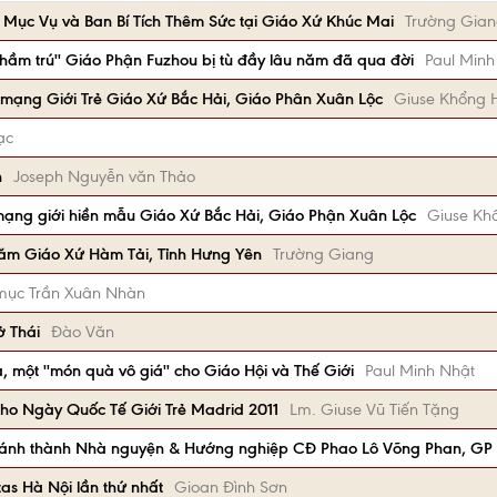
Mục Vụ và Ban Bí Tích Thêm Sức tại Giáo Xứ Khúc Mai
Trường Gia
hầm trú'' Giáo Phận Fuzhou bị tù đầy lâu năm đã qua đời
Paul Minh
mạng Giới Trẻ Giáo Xứ Bắc Hải, Giáo Phân Xuân Lộc
Giuse Khổng 
ạc
h
Joseph Nguyễn văn Thảo
mạng giới hiền mẫu Giáo Xứ Bắc Hải, Giáo Phận Xuân Lộc
Giuse Kh
hăm Giáo Xứ Hàm Tải, Tỉnh Hưng Yên
Trường Giang
 mục Trần Xuân Nhàn
ở Thái
Đào Văn
 một ''món quà vô giá'' cho Giáo Hội và Thế Giới
Paul Minh Nhật
cho Ngày Quốc Tế Giới Trẻ Madrid 2011
Lm. Giuse Vũ Tiến Tặng
khánh thành Nhà nguyện & Hướng nghiệp CĐ Phao Lô Võng Phan, GP 
as Hà Nội lần thứ nhất
Gioan Đình Sơn