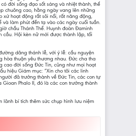
ó đời sống đạo sốt sáng và nhiệt thành, thể
háp chuông cao, hằng ngày vang lên những
xứ hoạt động rất sôi nổi, rất năng động,
 và làm phút đền tạ vào các ngày cuối tuần.
ác giờ chầu Thánh Thể. Huynh đoàn Đaminh
 cầu. Hội kèn nữ mới được thành lập, tối
đường dâng thánh lễ, với ý lễ: cầu nguyện
ong hòa thuận yêu thương nhau. Đức cha tha
âng cao đời sống Đức Tin, cũng như mọi hoạt
u hiệu Giám mục: “Xin cho tôi các linh
gười đã trưởng thành về Đức Tin, các con tự
 Gioan Phalo II, đó là các con trưởng thành
m lãnh bí tích thêm sức chụp hình lưu niệm