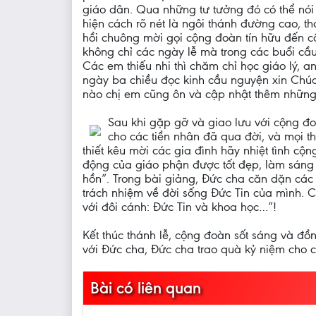
giáo dân. Qua những tư tưởng đó có thể nói
hiện cách rõ nét là ngôi thánh đường cao,
hồi chuông mời gọi cộng đoàn tín hữu đến cầ
không chỉ các ngày lễ mà trong các buổi cầ
Các em thiếu nhi thì chăm chỉ học giáo lý,
ngày ba chiều đọc kinh cầu nguyện xin Chúa
nào chị em cũng ôn và cập nhật thêm những
Sau khi gặp gỡ và giao lưu với cộng đo
cho các tiền nhân đã qua đời, và mọi t
thiết kêu mời các gia đình hãy nhiệt tình cộ
động của giáo phận được tốt đẹp, làm sáng 
hồn”. Trong bài giảng, Đức cha căn dặn các
trách nhiệm về đời sống Đức Tin của mình. C
với đôi cánh: Đức Tin và khoa học…”!
Kết thúc thánh lễ, cộng đoàn sốt sáng và đồn
với Đức cha, Đức cha trao quà kỷ niệm cho c
Bài có liên quan