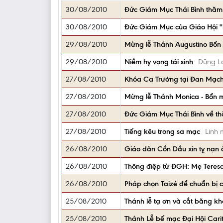
30/08/2010
Đức Giám Mục Thái Bình thăm 
30/08/2010
Đức Giám Mục của Giáo Hội ''
29/08/2010
Mừng lễ Thánh Augustino Bổn 
29/08/2010
Niềm hy vọng tái sinh
Dũng L
27/08/2010
Khóa Ca Trưởng tại Đan Mạc
27/08/2010
Mừng lễ Thánh Monica - Bổn 
27/08/2010
Đức Giám Mục Thái Bình về t
27/08/2010
Tiếng kêu trong sa mạc
Linh
26/08/2010
Giáo dân Cồn Dầu xin tỵ nạn 
26/08/2010
Thông điệp từ ĐGH: Mẹ Teresa,
26/08/2010
Pháp chọn Taizé để chuẩn bị 
25/08/2010
Thánh lễ tạ ơn và cắt băng 
25/08/2010
Thánh Lễ bế mạc Đại Hội Carit