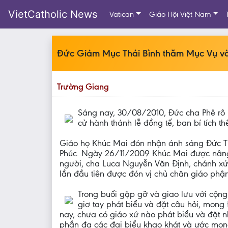
VietCatholic News
Vatican
Giáo Hội Việt Nam
Đức Giám Mục Thái Bình thăm Mục Vụ và
Trường Giang
Sáng nay, 30/08/2010, Đức cha Phê rô
cử hành thánh lễ đồng tế, ban bí tích t
Giáo họ Khúc Mai đón nhận ánh sáng Đức Tin
Phúc. Ngày 26/11/2009 Khúc Mai được nâng l
người, cha Luca Nguyễn Văn Định, chánh xứ
lần đầu tiên được đón vị chủ chăn giáo phận
Trong buổi gặp gỡ và giao lưu với cộng
giơ tay phát biểu và đặt câu hỏi, mong
nay, chưa có giáo xứ nào phát biểu và đặt 
phần đa các đại biểu khao khát và ước mong 