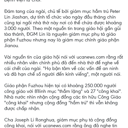
Đám tang của ngài, chủ tế bởi giám mục hầm trú Peter
Lin Jiashan, dự tính tổ chức vào ngày đầu tháng chín
cũng tại ngôi nhà thờ này nơi có thể chứa được khoảng
3.000 người. Theo một nguồn tin trong giáo hội gần gũi
tòa thánh, ĐGM Lin là nguyên giám mục phụ tá giáo
phận Fuzhou nhưng nay là giám mục chính giáo phận
Jianou.
Vài nguồn tin của giáo hội nói với ucanews.com rằng rất
nhiều nhân viên chính phủ đã đến nhà thờ để nghe về
cái chết của ngài. "Họ bận tâm về các vấn đề an ninh
và đã hạn chế số người đến kính viếng", một người nói.
Giáo phận Fuzhou hiện tại có khoảng 250.000 người
công giáo với 81linh mục "thầm lặng" và 27 "công khai".
Nhà nước nhìn nhận cộng đồng các tín hữu Công Giáo
"công khai" nhưng cộng đồng "hầm trú" thì vẫn không
được chấp nhận.
Cha Joseph Li Ronghua, giám mục phụ tá cộng đồng
công khai, nói với ucanews.com rằng ông đã nghe tin