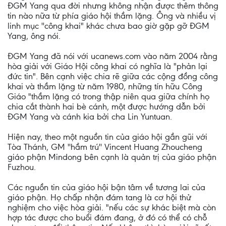
ĐGM Yang qua đời nhưng không nhận được thêm thông
tin nào nữa từ phía giáo hội thầm lặng. Ông và nhiều vị
linh mục ''công khai" khác chưa bao giờ gặp gỡ ĐGM
Yang, ông nói.
ĐGM Yang đã nói với ucanews.com vào năm 2004 rằng
hòa giải với Giáo Hội công khai có nghĩa là "phản lại
đức tin". Bên cạnh việc chia rẽ giữa các cộng đồng công
khai và thầm lặng từ năm 1980, những tín hữu Công
Giáo "thầm lặng có trong thập niên qua giữa chính họ
chia cắt thành hai bè cánh, một được hướng dẫn bởi
ĐGM Yang và cánh kia bởi cha Lin Yuntuan.
Hiện nay, theo một nguồn tin của giáo hội gần gũi với
Tòa Thánh, GM ''hầm trú'' Vincent Huang Zhoucheng
giáo phận Mindong bên cạnh là quản trị của giáo phận
Fuzhou.
Các nguồn tin của giáo hội bận tâm về tương lai của
giáo phận. Họ chấp nhận đám tang là cơ hội thử
nghiệm cho việc hòa giải. "nếu các sự khác biệt mà còn
hợp tác được cho buổi đám đang, ở đó có thể có chỗ