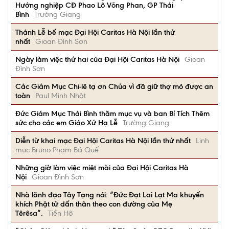
Hướng nghiệp CĐ Phao Lô Võng Phan, GP Thái
Bình
Trường Giang
Thánh Lễ bế mạc Đại Hội Caritas Hà Nội lần thứ
nhất
Gioan Đình Sơn
Ngày làm việc thứ hai của Đại Hội Caritas Hà Nội
Gioan
Đình Sơn
Các Giám Mục Chi-lê tạ ơn Chúa vì đã giữ thợ mỏ được an
toàn
Paul Minh Nhật
Đức Giám Mục Thái Bình thăm mục vụ và ban Bí Tích Thêm
sức cho các em Giáo Xứ Hạ Lễ
Trường Giang
Diễn từ khai mạc Đại Hội Caritas Hà Nội lần thứ nhất
Linh
mục Bruno Phạm Bá Quế
Những giờ làm việc miệt mài của Đại Hội Caritas Hà
Nội
Gioan Đình Sơn
Nhà lãnh đạo Tây Tạng nói: “Đức Đạt Lai Lạt Ma khuyến
khích Phật tử dấn thân theo con đường của Mẹ
Têrêsa”.
Tiền Hô