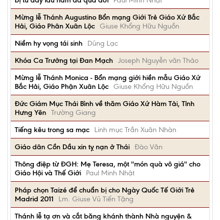
bị tù đầy lâu năm đã qua đời
Paul Minh Nhật
Mừng lễ Thánh Augustino Bổn mạng Giới Trẻ Giáo Xứ Bắc
Hải, Giáo Phân Xuân Lộc
Giuse Khổng Hữu Nguồn
Niềm hy vọng tái sinh
Dũng Lạc
Khóa Ca Trưởng tại Đan Mạch
Joseph Nguyễn văn Thảo
Mừng lễ Thánh Monica - Bổn mạng giới hiền mẫu Giáo Xứ
Bắc Hải, Giáo Phận Xuân Lộc
Giuse Khổng Hữu Nguồn
Đức Giám Mục Thái Bình về thăm Giáo Xứ Hàm Tải, Tỉnh
Hưng Yên
Trường Giang
Tiếng kêu trong sa mạc
Linh mục Trần Xuân Nhàn
Giáo dân Cồn Dầu xin tỵ nạn ở Thái
Đào Văn
Thông điệp từ ĐGH: Mẹ Teresa, một ''món quà vô giá'' cho
Giáo Hội và Thế Giới
Paul Minh Nhật
Pháp chọn Taizé để chuẩn bị cho Ngày Quốc Tế Giới Trẻ
Madrid 2011
Lm. Giuse Vũ Tiến Tặng
Thánh lễ tạ ơn và cắt băng khánh thành Nhà nguyện &