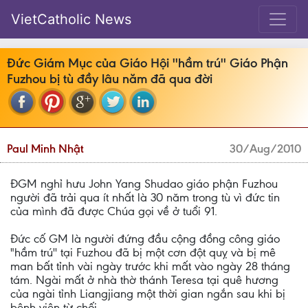
VietCatholic News
Đức Giám Mục của Giáo Hội ''hầm trú'' Giáo Phận
Fuzhou bị tù đầy lâu năm đã qua đời
Paul Minh Nhật
30/Aug/2010
ĐGM nghỉ hưu John Yang Shudao giáo phận Fuzhou
người đã trải qua ít nhất là 30 năm trong tù vì đức tin
của mình đã được Chúa gọi về ở tuổi 91.
Đức cố GM là người đứng đầu cộng đồng công giáo
"hầm trú'' tại Fuzhou đã bị một cơn đột quỵ và bị mê
man bất tỉnh vài ngày trước khi mất vào ngày 28 tháng
tám. Ngài mất ở nhà thờ thánh Teresa tại quê hương
của ngài tỉnh Liangjiang một thời gian ngắn sau khi bị
bệnh viện từ chối.