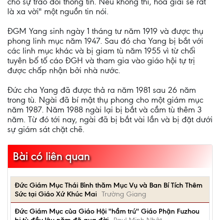
cho sự trao đổi thông tin. Nếu không thì, hòa giải sẽ rất
là xa vời" một nguồn tin nói.
ĐGM Yang sinh ngày 1 tháng tư năm 1919 và được thụ
phong linh mục năm 1947. Sau đó cha Yang bị bắt với
các linh mục khác và bị giam tù năm 1955 vì từ chối
tuyên bố tố cáo ĐGH và tham gia vào giáo hội tự trị
được chấp nhận bởi nhà nước.
Đức cha Yang đã được thả ra năm 1981 sau 26 năm
trong tù. Ngài đã bí mật thụ phong cho một giám mục
năm 1987. Năm 1988 ngài lại bị bắt và cầm tù thêm 3
năm. Từ đó tới nay, ngài đã bị bắt vài lần và bị đặt dưới
sự giám sát chặt chẽ.
Bài có liên quan
Đức Giám Mục Thái Bình thăm Mục Vụ và Ban Bí Tích Thêm
Sức tại Giáo Xứ Khúc Mai
Trường Giang
Đức Giám Mục của Giáo Hội ''hầm trú'' Giáo Phận Fuzhou