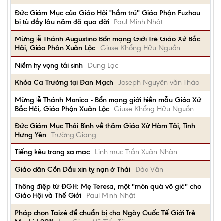
Đức Giám Mục của Giáo Hội ''hầm trú'' Giáo Phận Fuzhou
bị tù đầy lâu năm đã qua đời
Paul Minh Nhật
Mừng lễ Thánh Augustino Bổn mạng Giới Trẻ Giáo Xứ Bắc
Hải, Giáo Phân Xuân Lộc
Giuse Khổng Hữu Nguồn
Niềm hy vọng tái sinh
Dũng Lạc
Khóa Ca Trưởng tại Đan Mạch
Joseph Nguyễn văn Thảo
Mừng lễ Thánh Monica - Bổn mạng giới hiền mẫu Giáo Xứ
Bắc Hải, Giáo Phận Xuân Lộc
Giuse Khổng Hữu Nguồn
Đức Giám Mục Thái Bình về thăm Giáo Xứ Hàm Tải, Tỉnh
Hưng Yên
Trường Giang
Tiếng kêu trong sa mạc
Linh mục Trần Xuân Nhàn
Giáo dân Cồn Dầu xin tỵ nạn ở Thái
Đào Văn
Thông điệp từ ĐGH: Mẹ Teresa, một ''món quà vô giá'' cho
Giáo Hội và Thế Giới
Paul Minh Nhật
Pháp chọn Taizé để chuẩn bị cho Ngày Quốc Tế Giới Trẻ