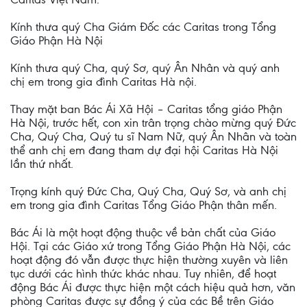
Kính thưa quý Cha Giám Đốc các Caritas trong Tổng
Giáo Phận Hà Nội
Kính thưa quý Cha, quý Sơ, quý Ân Nhân và quý anh
chị em trong gia đình Caritas Hà nội.
Thay mặt ban Bác Ái Xã Hội – Caritas tổng giáo Phận
Hà Nội, trước hết, con xin trân trọng chào mừng quý Đức
Cha, Quý Cha, Quý tu sĩ Nam Nữ, quý Ân Nhân và toàn
thể anh chị em đang tham dự đại hội Caritas Hà Nội
lần thứ nhất.
Trọng kính quý Đức Cha, Quý Cha, Quý Sơ, và anh chị
em trong gia đình Caritas Tổng Giáo Phận thân mến.
Bác Ái là một hoạt động thuộc về bản chất của Giáo
Hội. Tại các Giáo xứ trong Tổng Giáo Phận Hà Nội, các
hoạt động đó vẫn được thực hiện thường xuyên và liên
tục dưới các hình thức khác nhau. Tuy nhiên, để hoạt
động Bác Ái được thực hiện một cách hiệu quả hơn, văn
phòng Caritas được sự đồng ý của các Bề trên Giáo