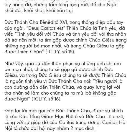
tay nâng đỡ, những tấm lòng rộng mở, để cho Ngài
khỏi đói, khỏi khát, khỏi trần trụi.
Đức Thánh Cha Bênêđitô XVI, trong thông điệp đầu tay
của ngài, “Deus Caritas est” Thiên Chúa là Tình yêu, đã
viết: “Tình yêu đối với Chúa và tình yêu đối với tha nhân
đã trở nên một: ta tìm gặp được chính Chúa Giêsu trong
những người bé mọn nhất, và trong Chúa Giêsu ta gặp
được Thiên Chúa” (TCLTY, số 15).
Như vậy, qua sự dấn thân phục vụ những anh chị em
bé mọn nhất, chúng ta sẽ gặp gỡ được chính Đức
Giêsu, và trong Đức Giêsu chúng ta sẽ được Thiên Chúa
là nguồn tình yêu vì Đức Thánh Cha nói: “Yêu người là
con đường dẫn đến Thiên Chúa, và quay lưng lại với
tha nhân sẽ làm cho chúng ta ra mù loà không gặp
được Ngài” (TCLTY, số 16).
Đáp lại lời mời gọi của Đức Thánh Cha, được sự khích
lệ của Đức Tổng Giám Mục Phêrô và Đức Cha Lôrenzô,
cùng với sự giúp đỡ của Caritas trung ương, Caritas Hà
Nội tổ chức đại hội này nhằm 2 mục đích.