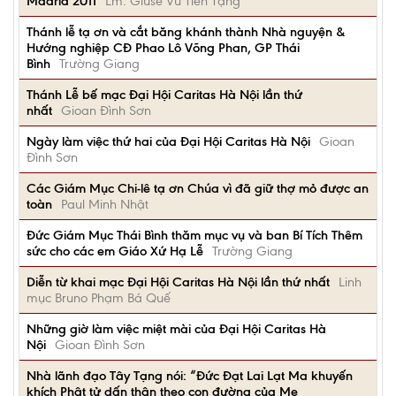
Madrid 2011
Lm. Giuse Vũ Tiến Tặng
Thánh lễ tạ ơn và cắt băng khánh thành Nhà nguyện &
Hướng nghiệp CĐ Phao Lô Võng Phan, GP Thái
Bình
Trường Giang
Thánh Lễ bế mạc Đại Hội Caritas Hà Nội lần thứ
nhất
Gioan Đình Sơn
Ngày làm việc thứ hai của Đại Hội Caritas Hà Nội
Gioan
Đình Sơn
Các Giám Mục Chi-lê tạ ơn Chúa vì đã giữ thợ mỏ được an
toàn
Paul Minh Nhật
Đức Giám Mục Thái Bình thăm mục vụ và ban Bí Tích Thêm
sức cho các em Giáo Xứ Hạ Lễ
Trường Giang
Diễn từ khai mạc Đại Hội Caritas Hà Nội lần thứ nhất
Linh
mục Bruno Phạm Bá Quế
Những giờ làm việc miệt mài của Đại Hội Caritas Hà
Nội
Gioan Đình Sơn
Nhà lãnh đạo Tây Tạng nói: “Đức Đạt Lai Lạt Ma khuyến
khích Phật tử dấn thân theo con đường của Mẹ