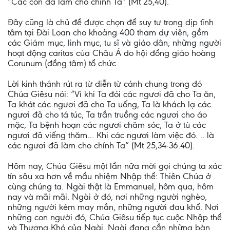
“Các con đã làm cho chính Ta” (Mt 25,40).
Đây cũng là chủ đề được chọn để suy tư trong dịp tĩnh
tâm tại Đài Loan cho khoảng 400 tham dự viên, gồm
các Giám mục, linh mục, tu sĩ và giáo dân, những người
hoạt động caritas của Châu Á do hội đồng giáo hoàng
Corunum (đồng tâm) tổ chức.
Lời kinh thánh rút ra từ diễn từ cánh chung trong đó
Chúa Giêsu nói: “Vì khi Ta đói các ngươi đã cho Ta ăn,
Ta khát các ngươi đã cho Ta uống, Ta là khách lạ các
ngươi đã cho tá túc, Ta trần truồng các ngươi cho áo
mặc, Ta bệnh hoạn các ngươi chăm sóc, Ta ở tù các
ngươi đã viếng thăm… Khi các ngươi làm việc đó. .. là
các ngươi đã làm cho chính Ta” (Mt 25,34-36.40).
Hôm nay, Chúa Giêsu một lần nữa mời gọi chúng ta xác
tín sâu xa hơn về mầu nhiệm Nhập thể: Thiên Chúa ở
cùng chúng ta. Ngài thật là Emmanuel, hôm qua, hôm
nay và mãi mãi. Ngài ở đó, nơi những người nghèo,
những người kém may mắn, những người đau khổ. Nơi
những con người đó, Chúa Giêsu tiếp tục cuộc Nhập thể
và Thương Khó của Ngài. Ngài đang cần những bàn