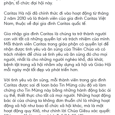
phận, tổ chức đại hội này.
Caritas Hà nội đã chính thức đi vào hoạt động từ tháng
2 năm 2010 và là thành viên của gia đình Caritas Việt
Nam, thuộc về đại gia đình Caritas quốc tế.
Gia nhập gia đình Caritas là chúng ta trở thành người
con với tất cả những quyền lợi và trách nhiệm của mình.
Mỗi thành viên Caritas trong giáo phận có quyền lợi để
nhận được tình yêu và ân sủng của Thiên Chúa và có
trách nhiệm để chia sẻ tình yêu và ân sủng đó cho mọi
người, nhất là cho những người nghèo khổ, đói khát,
bệnh tật trong xã hội nhằm xây dựng xã hội và Giáo Hội
mỗi ngày một tốt đẹp và phát triển hơn.
Với tình yêu và ân sủng, mỗi thành viên trong gia đình
Caritas được sai đi loan báo Tin Mừng cứu độ và làm
chứng cho Tin Mừng này bằng những hành động bác ái
cụ thể, thiết thực cho tất cả mọi người. Những hoạt động
bác ái của chúng ta không đơn thuần chỉ là những hoạt
động xã hội như bao tổ chức xã hội khác, mà là một
hoạt động quy Kitô, như chính lời Chúa Giêsu xác quyết: