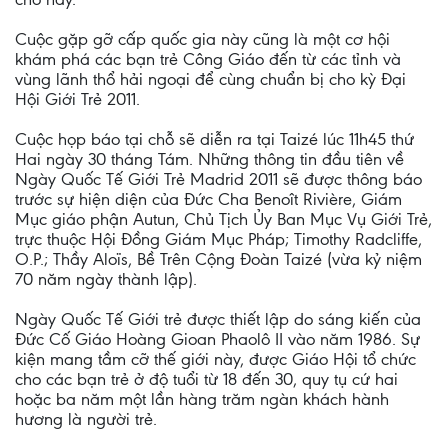
Cuộc gặp gỡ cấp quốc gia này cũng là một cơ hội
khám phá các bạn trẻ Công Giáo đến từ các tỉnh và
vùng lãnh thổ hải ngoại để cùng chuẩn bị cho kỳ Đại
Hội Giới Trẻ 2011.
Cuộc họp báo tại chỗ sẽ diễn ra tại Taizé lúc 11h45 thứ
Hai ngày 30 tháng Tám. Những thông tin đầu tiên về
Ngày Quốc Tế Giới Trẻ Madrid 2011 sẽ được thông báo
trước sự hiện diện của Đức Cha Benoît Rivière, Giám
Mục giáo phận Autun, Chủ Tịch Ủy Ban Mục Vụ Giới Trẻ,
trực thuộc Hội Đồng Giám Mục Pháp; Timothy Radcliffe,
O.P.; Thầy Aloïs, Bề Trên Cộng Đoàn Taizé (vừa kỷ niệm
70 năm ngày thành lập).
Ngày Quốc Tế Giới trẻ được thiết lập do sáng kiến của
Đức Cố Giáo Hoàng Gioan Phaolô II vào năm 1986. Sự
kiện mang tầm cỡ thế giới này, được Giáo Hội tổ chức
cho các bạn trẻ ở độ tuổi từ 18 đến 30, quy tụ cứ hai
hoặc ba năm một lần hàng trăm ngàn khách hành
hương là người trẻ.