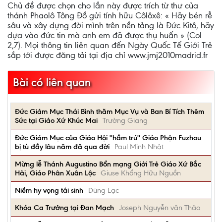
Chủ đề được chọn cho lần này được trích từ thư của
thánh Phaolô Tông Đồ gửi tính hữu Côlôxê: « Hãy bén rễ
sâu và xây dựng đời mình trên nền tảng là Đức Kitô, hãy
dựa vào đức tin mà anh em đã được thụ huấn » (Col
2,7). Mọi thông tin liên quan đến Ngày Quốc Tế Giới Trẻ
sắp tới được đăng tải tại địa chỉ www.jmj2010madrid.fr
Bài có liên quan
Đức Giám Mục Thái Bình thăm Mục Vụ và Ban Bí Tích Thêm
Sức tại Giáo Xứ Khúc Mai
Trường Giang
Đức Giám Mục của Giáo Hội ''hầm trú'' Giáo Phận Fuzhou
bị tù đầy lâu năm đã qua đời
Paul Minh Nhật
Mừng lễ Thánh Augustino Bổn mạng Giới Trẻ Giáo Xứ Bắc
Hải, Giáo Phân Xuân Lộc
Giuse Khổng Hữu Nguồn
Niềm hy vọng tái sinh
Dũng Lạc
Khóa Ca Trưởng tại Đan Mạch
Joseph Nguyễn văn Thảo