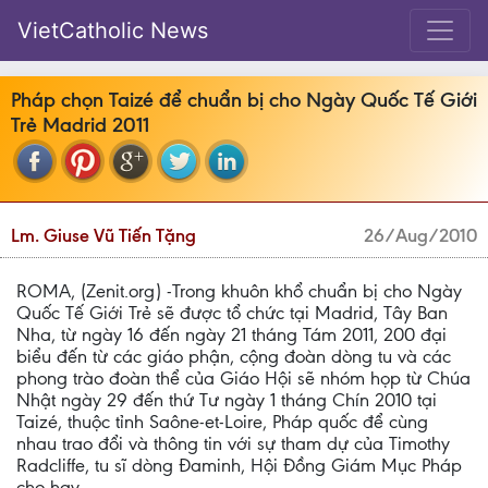
VietCatholic News
Pháp chọn Taizé để chuẩn bị cho Ngày Quốc Tế Giới
Trẻ Madrid 2011
Lm. Giuse Vũ Tiến Tặng
26/Aug/2010
ROMA, (Zenit.org) -Trong khuôn khổ chuẩn bị cho Ngày
Quốc Tế Giới Trẻ sẽ được tổ chức tại Madrid, Tây Ban
Nha, từ ngày 16 đến ngày 21 tháng Tám 2011, 200 đại
biểu đến từ các giáo phận, cộng đoàn dòng tu và các
phong trào đoàn thể của Giáo Hội sẽ nhóm họp từ Chúa
Nhật ngày 29 đến thứ Tư ngày 1 tháng Chín 2010 tại
Taizé, thuộc tỉnh Saône-et-Loire, Pháp quốc để cùng
nhau trao đổi và thông tin với sự tham dự của Timothy
Radcliffe, tu sĩ dòng Đaminh, Hội Đồng Giám Mục Pháp
cho hay.