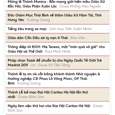
Mừng lễ Thánh Monica - Bổn mạng giới hiền mẫu Giáo Xứ
Bắc Hải, Giáo Phận Xuân Lộc
Giuse Khổng Hữu Nguồn
Đức Giám Mục Thái Bình về thăm Giáo Xứ Hàm Tải, Tỉnh
Hưng Yên
Trường Giang
Tiếng kêu trong sa mạc
Linh mục Trần Xuân Nhàn
Giáo dân Cồn Dầu xin tỵ nạn ở Thái
Đào Văn
Thông điệp từ ĐGH: Mẹ Teresa, một ''món quà vô giá'' cho
Giáo Hội và Thế Giới
Paul Minh Nhật
Pháp chọn Taizé để chuẩn bị cho Ngày Quốc Tế Giới Trẻ
Madrid 2011
Lm. Giuse Vũ Tiến Tặng
Thánh lễ tạ ơn và cắt băng khánh thành Nhà nguyện &
Hướng nghiệp CĐ Phao Lô Võng Phan, GP Thái
Bình
Trường Giang
Thánh Lễ bế mạc Đại Hội Caritas Hà Nội lần thứ
nhất
Gioan Đình Sơn
Ngày làm việc thứ hai của Đại Hội Caritas Hà Nội
Gioan
Đình Sơn