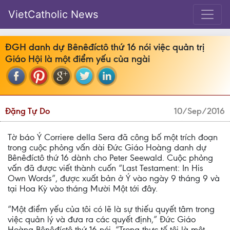
VietCatholic News
ĐGH danh dự Bênêđíctô thứ 16 nói việc quản trị
Giáo Hội là một điểm yếu của ngài
Đặng Tự Do
10/Sep/2016
Tờ báo Ý Corriere della Sera đã công bố một trích đoạn
trong cuộc phỏng vấn dài Đức Giáo Hoàng danh dự
Bênêđíctô thứ 16 dành cho Peter Seewald. Cuộc phỏng
vấn đã được viết thành cuốn “Last Testament: In His
Own Words”, được xuất bản ở Ý vào ngày 9 tháng 9 và
tại Hoa Kỳ vào tháng Mười Một tới đây.
“Một điểm yếu của tôi có lẽ là sự thiếu quyết tâm trong
việc quản lý và đưa ra các quyết định,” Đức Giáo
Hoàng Bênêđíctô thứ 16 nói. “Trong thực tế tôi là một