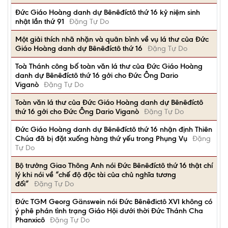
Đức Giáo Hoàng danh dự Bênêđíctô thứ 16 kỷ niệm sinh
nhật lần thứ 91
Đặng Tự Do
Một giải thích nhã nhặn và quân bình về vụ lá thư của Đức
Giáo Hoàng danh dự Bênêđíctô thứ 16
Đặng Tự Do
Toà Thánh công bố toàn văn lá thư của Đức Giáo Hoàng
danh dự Bênêđíctô thứ 16 gởi cho Đức Ông Dario
Viganò
Đặng Tự Do
Toàn văn lá thư của Đức Giáo Hoàng danh dự Bênêđíctô
thứ 16 gởi cho Đức Ông Dario Viganò
Đặng Tự Do
Đức Giáo Hoàng danh dự Bênêđíctô thứ 16 nhận định Thiên
Chúa đã bị đặt xuống hàng thứ yếu trong Phụng Vụ
Đặng
Tự Do
Bộ trưởng Giao Thông Anh nói Đức Bênêđíctô thứ 16 thật chí
lý khi nói về “chế độ độc tài của chủ nghĩa tương
đối”
Đặng Tự Do
Ðức TGM Georg Gänswein nói Đức Bênêđictô XVI không có
ý phê phán tình trạng Giáo Hội dưới thời Đức Thánh Cha
Phanxicô
Đặng Tự Do