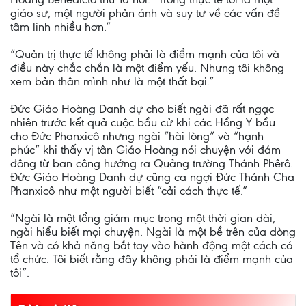
giáo sư, một người phản ánh và suy tư về các vấn đề
tâm linh nhiều hơn.”
“Quản trị thực tế không phải là điểm mạnh của tôi và
điều này chắc chắn là một điểm yếu. Nhưng tôi không
xem bản thân mình như là một thất bại.”
Đức Giáo Hoàng Danh dự cho biết ngài đã rất ngạc
nhiên trước kết quả cuộc bầu cử khi các Hồng Y bầu
cho Đức Phanxicô nhưng ngài “hài lòng” và “hạnh
phúc” khi thấy vị tân Giáo Hoàng nói chuyện với đám
đông từ ban công hướng ra Quảng trường Thánh Phêrô.
Đức Giáo Hoàng Danh dự cũng ca ngợi Đức Thánh Cha
Phanxicô như một người biết “cải cách thực tế.”
“Ngài là một tổng giám mục trong một thời gian dài,
ngài hiểu biết mọi chuyện. Ngài là một bề trên của dòng
Tên và có khả năng bắt tay vào hành động một cách có
tổ chức. Tôi biết rằng đây không phải là điểm mạnh của
tôi”.