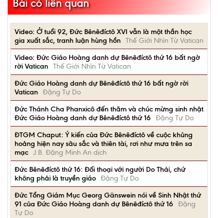
Bài có liên quan
Video: Ở tuổi 92, Đức Bênêđíctô XVI vẫn là một thần học
gia xuất sắc, tranh luận hùng hồn
Thế Giới Nhìn Từ Vatican
Video: Đức Giáo Hoàng danh dự Bênêđíctô thứ 16 bất ngờ
rời Vatican
Thế Giới Nhìn Từ Vatican
Đức Giáo Hoàng danh dự Bênêđíctô thứ 16 bất ngờ rời
Vatican
Đặng Tự Do
Đức Thánh Cha Phanxicô đến thăm và chúc mừng sinh nhật
Đức Giáo Hoàng danh dự Bênêđíctô thứ 16
Đặng Tự Do
ĐTGM Chaput: Ý kiến của Đức Bênêđíctô về cuộc khủng
hoảng hiện nay sâu sắc và thiên tài, rơi như mưa trên sa
mạc
J.B. Đặng Minh An dịch
Đức Bênêđíctô thứ 16: Đối thoại với người Do Thái, chứ
không phải là truyền giáo
Đặng Tự Do
Đức Tổng Giám Mục Georg Gänswein nói về Sinh Nhật thứ
91 của Đức Giáo Hoàng danh dự Bênêđíctô thứ 16
Đặng
Tự Do