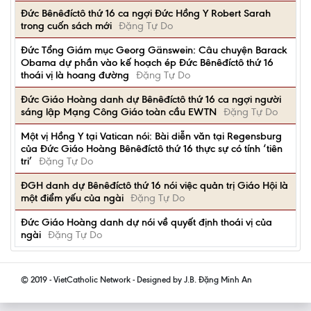
Đức Bênêđíctô thứ 16 ca ngợi Đức Hồng Y Robert Sarah
trong cuốn sách mới
Đặng Tự Do
Đức Tổng Giám mục Georg Gänswein: Câu chuyện Barack
Obama dự phần vào kế hoạch ép Đức Bênêđíctô thứ 16
thoái vị là hoang đường
Đặng Tự Do
Đức Giáo Hoàng danh dự Bênêđíctô thứ 16 ca ngợi người
sáng lập Mạng Công Giáo toàn cầu EWTN
Đặng Tự Do
Một vị Hồng Y tại Vatican nói: Bài diễn văn tại Regensburg
của Đức Giáo Hoàng Bênêđíctô thứ 16 thực sự có tính ‘tiên
tri’
Đặng Tự Do
ĐGH danh dự Bênêđíctô thứ 16 nói việc quản trị Giáo Hội là
một điểm yếu của ngài
Đặng Tự Do
Đức Giáo Hoàng danh dự nói về quyết định thoái vị của
ngài
Đặng Tự Do
© 2019 - VietCatholic Network - Designed by J.B. Đặng Minh An