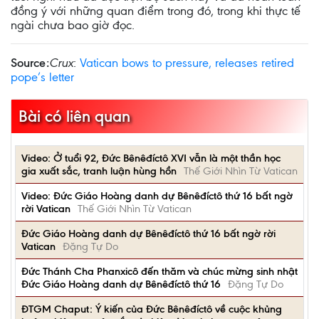
đồng ý với những quan điểm trong đó, trong khi thực tế
ngài chưa bao giờ đọc.
Source:
Crux
:
Vatican bows to pressure, releases retired
pope’s letter
Bài có liên quan
Video: Ở tuổi 92, Đức Bênêđíctô XVI vẫn là một thần học
gia xuất sắc, tranh luận hùng hồn
Thế Giới Nhìn Từ Vatican
Video: Đức Giáo Hoàng danh dự Bênêđíctô thứ 16 bất ngờ
rời Vatican
Thế Giới Nhìn Từ Vatican
Đức Giáo Hoàng danh dự Bênêđíctô thứ 16 bất ngờ rời
Vatican
Đặng Tự Do
Đức Thánh Cha Phanxicô đến thăm và chúc mừng sinh nhật
Đức Giáo Hoàng danh dự Bênêđíctô thứ 16
Đặng Tự Do
ĐTGM Chaput: Ý kiến của Đức Bênêđíctô về cuộc khủng