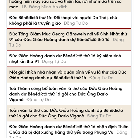
hoảng hiện nay sâu sắc và thiên tài, rơi như mưa trên sa
mạc
J.B. Đặng Minh An dịch
Đức Bênêđíctô thứ 16: Đối thoại với người Do Thái, chứ
không phải là truyền giáo
Đặng Tự Do
Đức Tổng Giám Mục Georg Gänswein nói về Sinh Nhật thứ
91 của Đức Giáo Hoàng danh dự Bênêđíctô thứ 16
Đặng
Tự Do
Đức Giáo Hoàng danh dự Bênêđíctô thứ 16 kỷ niệm sinh
nhật lần thứ 91
Đặng Tự Do
Một giải thích nhã nhặn và quân bình về vụ lá thư của Đức
Giáo Hoàng danh dự Bênêđíctô thứ 16
Đặng Tự Do
Toà Thánh công bố toàn văn lá thư của Đức Giáo Hoàng
danh dự Bênêđíctô thứ 16 gởi cho Đức Ông Dario
Viganò
Đặng Tự Do
Toàn văn lá thư của Đức Giáo Hoàng danh dự Bênêđíctô
thứ 16 gởi cho Đức Ông Dario Viganò
Đặng Tự Do
Đức Giáo Hoàng danh dự Bênêđíctô thứ 16 nhận định Thiên
Chúa đã bị đặt xuống hàng thứ yếu trong Phụng Vụ
Đặng
Tự Do