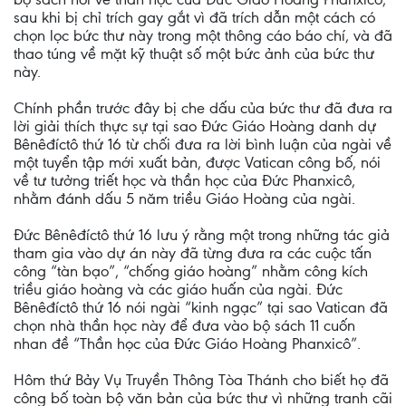
sau khi bị chỉ trích gay gắt vì đã trích dẫn một cách có
chọn lọc bức thư này trong một thông cáo báo chí, và đã
thao túng về mặt kỹ thuật số một bức ảnh của bức thư
này.
Chính phần trước đây bị che dấu của bức thư đã đưa ra
lời giải thích thực sự tại sao Đức Giáo Hoàng danh dự
Bênêđíctô thứ 16 từ chối đưa ra lời bình luận của ngài về
một tuyển tập mới xuất bản, được Vatican công bố, nói
về tư tưởng triết học và thần học của Đức Phanxicô,
nhằm đánh dấu 5 năm triều Giáo Hoàng của ngài.
Đức Bênêđíctô thứ 16 lưu ý rằng một trong những tác giả
tham gia vào dự án này đã từng đưa ra các cuộc tấn
công “tàn bạo”, “chống giáo hoàng” nhằm công kích
triều giáo hoàng và các giáo huấn của ngài. Đức
Bênêđíctô thứ 16 nói ngài “kinh ngạc” tại sao Vatican đã
chọn nhà thần học này để đưa vào bộ sách 11 cuốn
nhan đề “Thần học của Đức Giáo Hoàng Phanxicô”.
Hôm thứ Bảy Vụ Truyền Thông Tòa Thánh cho biết họ đã
công bố toàn bộ văn bản của bức thư vì những tranh cãi