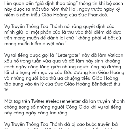
liên quan đến “giả định thao túng” thông tin khi bộ sách
này được ra mắt vào hôm thứ Hai, ngay trước ngày kỷ
niệm 5 năm triều Giáo Hoàng của Đức Phanxicô.
Vụ Truyền Thông Tòa Thánh nói rằng quyết định của
mình giữ lại một phần của lá thư vào thời điểm đó dựa
trên mong muốn để dành lại chứ “không phải vì bất cứ
mong muốn kiểm duyệt nào.”
Vụ tai tiếng được gọi là “Lettergate” này đã làm Vatican
xấu hổ trong tuần vừa qua và đã làm nảy sinh khoảng
cách ngày càng tăng giữa những người ủng hộ đường
lối chú trọng về mục vụ của Đức đương kim Giáo Hoàng
và những người bảo thủ ưa chuộng triều Giáo Hoàng
tập trung vào tín lý của Đức Giáo Hoàng Bênêđíctô thứ
16.
Một tag trên Twitter #releasetheletter đã lan truyền nhanh
chóng trong số những người Công Giáo khi vụ tai tiếng
này càng ngày càng lan rộng.
Vụ Truyền Thông Tòa Thánh đã bị cáo buộc truyền bá