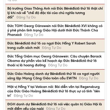
Bộ trưởng Giao Thông Anh nói Đức Bênêđíctô thứ 16 thật chí
lý khi nói về “chế độ độc tài của chủ nghĩa tương
đối”
Đặng Tự Do
Ðức TGM Georg Gänswein nói Đức Bênêđictô XVI không có
ý phê phán tình trạng Giáo Hội dưới thời Đức Thánh Cha
Phanxicô
Đặng Tự Do
Đức Bênêđíctô thứ 16 ca ngợi Đức Hồng Y Robert Sarah
trong cuốn sách mới
Đặng Tự Do
Đức Tổng Giám mục Georg Gänswein: Câu chuyện Barack
Obama dự phần vào kế hoạch ép Đức Bênêđíctô thứ 16
thoái vị là hoang đường
Đặng Tự Do
Đức Giáo Hoàng danh dự Bênêđíctô thứ 16 ca ngợi người
sáng lập Mạng Công Giáo toàn cầu EWTN
Đặng Tự Do
Một vị Hồng Y tại Vatican nói: Bài diễn văn tại Regensburg
của Đức Giáo Hoàng Bênêđíctô thứ 16 thực sự có tính ‘tiên
tri’
Đặng Tự Do
ĐGH danh dự Bênêđíctô thứ 16 nói việc quản trị Giáo Hội là
một điểm yếu của ngài
Đặng Tự Do