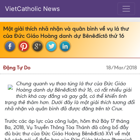
VietCatholic News
Một giải thích nhã nhặn và quân bình về vụ lá thư
của Đức Giáo Hoàng danh dự Bênêđíctô thứ 16
Đặng Tự Do
18/Mar/2018
Chung quanh vụ thao túng lá thư của Đức Giáo
Hoàng danh dự Bênêđíctô thứ 16, có rất nhiều giải
thích khá cay đắng và gay gắt, có thể khiến tình
trạng thê thảm hơn. Dưới đây là một giải thích tương đối
nhã nhặn và quân bình đã được đăng trên tờ Crux.
Trước các áp lực của công luận, hôm thứ Bảy 17 tháng
Ba, 2018, Vụ Truyền Thông Tòa Thánh đã công bố đầy
đủ bức thư của Đức Giáo Hoàng Bênêđíctô XVI về một
bộ sách nói về thần học của Đức Giáo Hoàng Phanxicô,