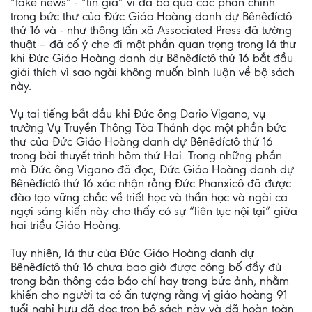
“fake news” - “tin giả” vì đã bỏ qua các phần chính
trong bức thư của Đức Giáo Hoàng danh dự Bênêđíctô
thứ 16 và - như thông tấn xã Associated Press đã tường
thuật – đã cố ý che đi một phần quan trọng trong lá thư
khi Đức Giáo Hoàng danh dự Bênêđíctô thứ 16 bắt đầu
giải thích vì sao ngài không muốn bình luận về bộ sách
này.
Vụ tai tiếng bắt đầu khi Đức ông Dario Vigano, vụ
trưởng Vụ Truyền Thông Tòa Thánh đọc một phần bức
thư của Đức Giáo Hoàng danh dự Bênêđíctô thứ 16
trong bài thuyết trình hôm thứ Hai. Trong những phần
mà Đức ông Vigano đã đọc, Đức Giáo Hoàng danh dự
Bênêđíctô thứ 16 xác nhận rằng Đức Phanxicô đã được
đào tạo vững chắc về triết học và thần học và ngài ca
ngợi sáng kiến này cho thấy có sự “liên tục nội tại” giữa
hai triều Giáo Hoàng.
Tuy nhiên, lá thư của Đức Giáo Hoàng danh dự
Bênêđíctô thứ 16 chưa bao giờ được công bố đầy đủ
trong bản thông cáo báo chí hay trong bức ảnh, nhằm
khiến cho người ta có ấn tượng rằng vị giáo hoàng 91
tuổi nghỉ hưu đã đọc trọn bộ sách này và đã hoàn toàn