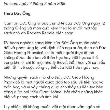
Vatican, ngày 7 tháng 2 năm 2018
Thưa Đức Ông,
Cảm ơn Đức Ông vì bức thư tử tế của Đức Ông ngày 12
tháng Giêng và món quà kèm theo là mười một tập
sách nhỏ do Roberto Repole biên soạn.
Tôi hoan nghênh sáng kiến của Đức Ông muốn phản
đối và phản ứng lại với định kiến ngu xuẩn, theo đó Đức
Giáo Hoàng Phanxicô chỉ là một người thực tế mà
không được đào tạo về thần học hay triết học cụ thể,
trong khi tôi chỉ là một nhà lý thuyết thần học với sự hiểu
biết rất ít về cuộc sống cụ thể của Kitô hữu ngày nay.
Những quyển sách nhỏ cho thấy Đức Giáo Hoàng
Phanxicô là một người được đào tạo sâu về triết học và
thần học, và vì vậy chúng giúp cho thấy sự liên tục bên
trong giữa hai triều Giáo Hoàng, bất chấp những khác
biệt về phong cách và tính khí.
Tuy nhiên, tôi không muốn viết một đoạn văn ngắn và