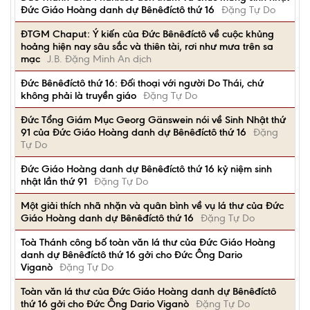
Đức Giáo Hoàng danh dự Bênêđíctô thứ 16
Đặng Tự Do
ĐTGM Chaput: Ý kiến của Đức Bênêđíctô về cuộc khủng
hoảng hiện nay sâu sắc và thiên tài, rơi như mưa trên sa
mạc
J.B. Đặng Minh An dịch
Đức Bênêđíctô thứ 16: Đối thoại với người Do Thái, chứ
không phải là truyền giáo
Đặng Tự Do
Đức Tổng Giám Mục Georg Gänswein nói về Sinh Nhật thứ
91 của Đức Giáo Hoàng danh dự Bênêđíctô thứ 16
Đặng
Tự Do
Đức Giáo Hoàng danh dự Bênêđíctô thứ 16 kỷ niệm sinh
nhật lần thứ 91
Đặng Tự Do
Một giải thích nhã nhặn và quân bình về vụ lá thư của Đức
Giáo Hoàng danh dự Bênêđíctô thứ 16
Đặng Tự Do
Toà Thánh công bố toàn văn lá thư của Đức Giáo Hoàng
danh dự Bênêđíctô thứ 16 gởi cho Đức Ông Dario
Viganò
Đặng Tự Do
Toàn văn lá thư của Đức Giáo Hoàng danh dự Bênêđíctô
thứ 16 gởi cho Đức Ông Dario Viganò
Đặng Tự Do