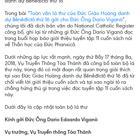
danh dự Bênêđíctô thứ 16.
Trong bài “
Toàn văn lá thư của Đức Giáo Hoàng danh
dự Bênêđíctô thứ 16 gởi cho Đức Ông Dario Viganò
”,
chúng tôi đã dịch bản văn do National Catholic Register
công bố, ghi lại từ những gì Đức Ông Dario Viganò đọc
trong buổi họp báo giới thiệu tuyển tập 11 cuốn sách nói
về Thần học của Đức Phanxicô.
Dưới những áp lực rất mạnh, ngày thứ Bẩy 17 tháng Ba,
2018, Vụ Truyền Thông Tòa Thánh đã công bố toàn bộ lá
thư này, trong đó có một đoạn rất quan trọng giải thích
tại sao Đức Giáo Hoàng danh dự Bênêđíctô thứ 16 đã từ
chối viết lời giới thiệu cuốn sách và tại sao ngài tỏ ra
chẳng hứng thú gì trong việc đọc tuyển tập 11 cuốn sách
này.
Dưới đây là cập nhật toàn bộ lá thư
Kính gởi Đức Ông Dario Edoardo Viganò
Vụ trưởng, Vụ Truyền thông Tòa Thánh