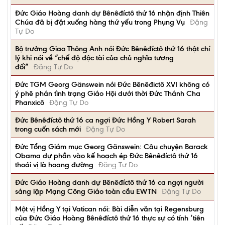
Đức Giáo Hoàng danh dự Bênêđíctô thứ 16 nhận định Thiên
Chúa đã bị đặt xuống hàng thứ yếu trong Phụng Vụ
Đặng
Tự Do
Bộ trưởng Giao Thông Anh nói Đức Bênêđíctô thứ 16 thật chí
lý khi nói về “chế độ độc tài của chủ nghĩa tương
đối”
Đặng Tự Do
Ðức TGM Georg Gänswein nói Đức Bênêđictô XVI không có
ý phê phán tình trạng Giáo Hội dưới thời Đức Thánh Cha
Phanxicô
Đặng Tự Do
Đức Bênêđíctô thứ 16 ca ngợi Đức Hồng Y Robert Sarah
trong cuốn sách mới
Đặng Tự Do
Đức Tổng Giám mục Georg Gänswein: Câu chuyện Barack
Obama dự phần vào kế hoạch ép Đức Bênêđíctô thứ 16
thoái vị là hoang đường
Đặng Tự Do
Đức Giáo Hoàng danh dự Bênêđíctô thứ 16 ca ngợi người
sáng lập Mạng Công Giáo toàn cầu EWTN
Đặng Tự Do
Một vị Hồng Y tại Vatican nói: Bài diễn văn tại Regensburg
của Đức Giáo Hoàng Bênêđíctô thứ 16 thực sự có tính ‘tiên