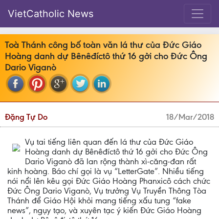
VietCatholic News
Toà Thánh công bố toàn văn lá thư của Đức Giáo
Hoàng danh dự Bênêđíctô thứ 16 gởi cho Đức Ông
Dario Viganò
Đặng Tự Do
18/Mar/2018
Vụ tai tiếng liên quan đến lá thư của Đức Giáo
Hoàng danh dự Bênêđíctô thứ 16 gởi cho Đức Ông
Dario Viganò đã lan rộng thành xì-căng-đan rất
kinh hoàng. Báo chí gọi là vụ “LetterGate”. Nhiều tiếng
nói nổi lên kêu gọi Đức Giáo Hoàng Phanxicô cách chức
Đức Ông Dario Viganò, Vụ trưởng Vụ Truyền Thông Tòa
Thánh để Giáo Hội khỏi mang tiếng xấu tung “fake
news”, ngụy tạo, và xuyên tạc ý kiến Đức Giáo Hoàng