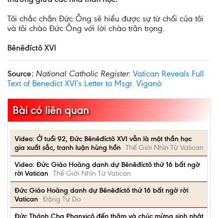
Tôi chắc chắn Đức Ông sẽ hiểu được sự từ chối của tôi
và tôi chào Đức Ông với lời chào trân trọng.
Bênêđíctô XVI
Source:
National Catholic Register
:
Vatican Reveals Full
Text of Benedict XVI’s Letter to Msgr. Viganò
Bài có liên quan
Video: Ở tuổi 92, Đức Bênêđíctô XVI vẫn là một thần học
gia xuất sắc, tranh luận hùng hồn
Thế Giới Nhìn Từ Vatican
Video: Đức Giáo Hoàng danh dự Bênêđíctô thứ 16 bất ngờ
rời Vatican
Thế Giới Nhìn Từ Vatican
Đức Giáo Hoàng danh dự Bênêđíctô thứ 16 bất ngờ rời
Vatican
Đặng Tự Do
Đức Thánh Cha Phanxicô đến thăm và chúc mừng sinh nhật