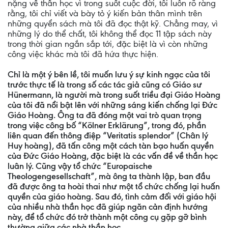
nặng về thần học vì trong suốt cuộc đời, tôi luôn rõ ràng
rằng, tôi chỉ viết và bày tỏ ý kiến bản thân mình trên
những quyển sách mà tôi đã đọc thật kỹ. Chẳng may, vì
những lý do thể chất, tôi không thể đọc 11 tập sách này
trong thời gian ngắn sắp tới, đặc biệt là vì còn những
công việc khác mà tôi đã hứa thực hiện.
Chỉ là một ý bên lề, tôi muốn lưu ý sự kinh ngạc của tôi
trước thực tế là trong số các tác giả cũng có Giáo sư
Hünermann, là người mà trong suốt triều đại Giáo Hoàng
của tôi đã nổi bật lên với những sáng kiến chống lại Đức
Giáo Hoàng. Ông ta đã đóng một vai trò quan trọng
trong việc công bố “Kölner Erklärung”, trong đó, phần
liên quan đến thông điệp “Veritatis splendor” (Chân lý
Huy hoàng), đã tấn công một cách tàn bạo huấn quyền
của Đức Giáo Hoàng, đặc biệt là các vấn đề về thần học
luân lý. Cũng vậy tổ chức “Europaische
Theologengesellschaft”, mà ông ta thành lập, ban đầu
đã được ông ta hoài thai như một tổ chức chống lại huấn
quyền của giáo hoàng. Sau đó, tình cảm đối với giáo hội
của nhiều nhà thần học đã giúp ngăn cản định hướng
này, để tổ chức đó trở thành một công cụ gặp gỡ bình
thường giữa các nhà thần học.