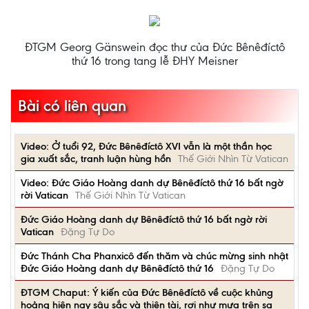
ĐTGM Georg Gänswein đọc thư của Đức Bênêđíctô
thứ 16 trong tang lễ ĐHY Meisner
Bài có liên quan
Video: Ở tuổi 92, Đức Bênêđíctô XVI vẫn là một thần học
gia xuất sắc, tranh luận hùng hồn
Thế Giới Nhìn Từ Vatican
Video: Đức Giáo Hoàng danh dự Bênêđíctô thứ 16 bất ngờ
rời Vatican
Thế Giới Nhìn Từ Vatican
Đức Giáo Hoàng danh dự Bênêđíctô thứ 16 bất ngờ rời
Vatican
Đặng Tự Do
Đức Thánh Cha Phanxicô đến thăm và chúc mừng sinh nhật
Đức Giáo Hoàng danh dự Bênêđíctô thứ 16
Đặng Tự Do
ĐTGM Chaput: Ý kiến của Đức Bênêđíctô về cuộc khủng
hoảng hiện nay sâu sắc và thiên tài, rơi như mưa trên sa