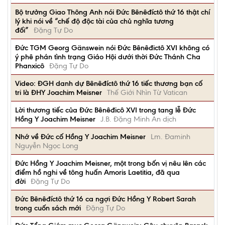
Bộ trưởng Giao Thông Anh nói Đức Bênêđíctô thứ 16 thật chí
lý khi nói về “chế độ độc tài của chủ nghĩa tương
đối”
Đặng Tự Do
Ðức TGM Georg Gänswein nói Đức Bênêđictô XVI không có
ý phê phán tình trạng Giáo Hội dưới thời Đức Thánh Cha
Phanxicô
Đặng Tự Do
Video: ĐGH danh dự Bênêđíctô thứ 16 tiếc thương bạn cố
tri là ĐHY Joachim Meisner
Thế Giới Nhìn Từ Vatican
Lời thương tiếc của Đức Bênêđicô XVI trong tang lễ Đức
Hồng Y Joachim Meisner
J.B. Đặng Minh An dịch
Nhớ về Đức cố Hồng Y Joachim Meisner
Lm. Đaminh
Nguyễn Ngọc Long
Đức Hồng Y Joachim Meisner, một trong bốn vị nêu lên các
điểm hồ nghi về tông huấn Amoris Laetitia, đã qua
đời
Đặng Tự Do
Đức Bênêđíctô thứ 16 ca ngợi Đức Hồng Y Robert Sarah
trong cuốn sách mới
Đặng Tự Do