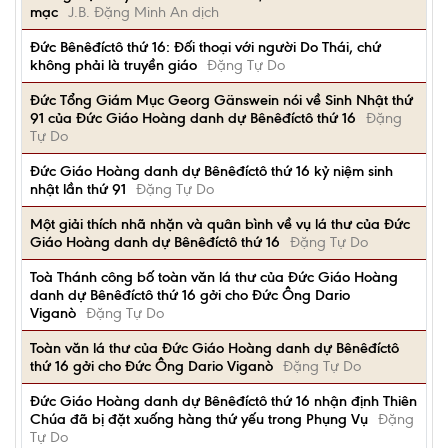
mạc
J.B. Đặng Minh An dịch
Đức Bênêđíctô thứ 16: Đối thoại với người Do Thái, chứ
không phải là truyền giáo
Đặng Tự Do
Đức Tổng Giám Mục Georg Gänswein nói về Sinh Nhật thứ
91 của Đức Giáo Hoàng danh dự Bênêđíctô thứ 16
Đặng
Tự Do
Đức Giáo Hoàng danh dự Bênêđíctô thứ 16 kỷ niệm sinh
nhật lần thứ 91
Đặng Tự Do
Một giải thích nhã nhặn và quân bình về vụ lá thư của Đức
Giáo Hoàng danh dự Bênêđíctô thứ 16
Đặng Tự Do
Toà Thánh công bố toàn văn lá thư của Đức Giáo Hoàng
danh dự Bênêđíctô thứ 16 gởi cho Đức Ông Dario
Viganò
Đặng Tự Do
Toàn văn lá thư của Đức Giáo Hoàng danh dự Bênêđíctô
thứ 16 gởi cho Đức Ông Dario Viganò
Đặng Tự Do
Đức Giáo Hoàng danh dự Bênêđíctô thứ 16 nhận định Thiên
Chúa đã bị đặt xuống hàng thứ yếu trong Phụng Vụ
Đặng
Tự Do