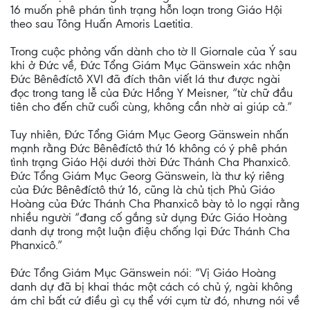
16 muốn phê phán tình trạng hỗn loạn trong Giáo Hội
theo sau Tông Huấn Amoris Laetitia.
Trong cuộc phỏng vấn dành cho tờ Il Giornale của Ý sau
khi ở Đức về, Đức Tổng Giám Mục Gänswein xác nhận
Đức Bênêđíctô XVI đã đích thân viết lá thư được ngài
đọc trong tang lễ của Đức Hồng Y Meisner, “từ chữ đầu
tiên cho đến chữ cuối cùng, không cần nhờ ai giúp cả.”
Tuy nhiên, Ðức Tổng Giám Mục Georg Gänswein nhấn
mạnh rằng Đức Bênêđíctô thứ 16 không có ý phê phán
tình trạng Giáo Hội dưới thời Đức Thánh Cha Phanxicô.
Ðức Tổng Giám Mục Georg Gänswein, là thư ký riêng
của Đức Bênêđíctô thứ 16, cũng là chủ tịch Phủ Giáo
Hoàng của Đức Thánh Cha Phanxicô bày tỏ lo ngại rằng
nhiều người “đang cố gắng sử dụng Đức Giáo Hoàng
danh dự trong một luận điệu chống lại Đức Thánh Cha
Phanxicô.”
Đức Tổng Giám Mục Gänswein nói: “Vị Giáo Hoàng
danh dự đã bị khai thác một cách có chủ ý, ngài không
ám chỉ bất cứ điều gì cụ thể với cụm từ đó, nhưng nói về