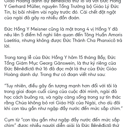
Giáo Hoàng danh dự Bênêđíctô thứ 16 và với Đức Hồng
Y Gerhard Müller, nguyên Tổng Trưởng bộ Giáo Lý Đức
Tin, bị bãi nhiệm vài ngày trước đó. Cái chết đột ngột
của ngài đã gây ra nhiều đồn đoán.
Đức Hồng Y Meisner cũng là một trong 4 vị Hồng Y đã
nêu lên 5 điểm hồ nghi liên quan đến Tông Huấn Amoris
Laetitia, nhưng không được Đức Thánh Cha Phanxicô trả
lời.
Trong tang lễ của Đức Hồng Y hôm 15 tháng Bẩy, Đức
Tổng Giám Mục Georg Gänswein, là thư ký riêng của
Đức Bênêđíctô thứ 16 đã đọc một lá thư của Đức Giáo
Hoàng danh dự. Trong thư có đoạn viết như sau:
“Tuy nhiên, điều gây ấn tượng mạnh hơn đối với tôi là
trong giai đoạn cuối cùng của cuộc đời mình, ngài đã
học cách buông ra, và ngày càng sống trong sự tín thác
rằng Chúa không bỏ rơi Giáo Hội của Ngài, cho dù đôi
khi con tàu gần như ngập đầy nước đến mức sắp chìm.”
Cụm từ “con tàu gần như ngập đầy nước đến mức sắp
chìm” được nhiều người diễn giải là Đức Bênêđíctô thứ