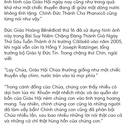
tình hình của Giáo Hội ngày nay cũng như trong quá
khứ như một chiếc thuyền đang đi giữa một dòng nước
không tĩnh lặng. Chính Đức Thánh Cha Phanxicô cũng
từng nói như vậy.”
Đức Giáo Hoàng Bênêđíctô thứ 16 đã sử dụng hình ảnh
này trong Bài Suy Niệm Chặng Đàng Thánh Giá Ngày
Thứ Sáu Tuần Thánh ở hí trường Côlôsêô vào năm 2005,
khi ngài vẫn còn là Hồng Y Joseph Ratzinger, tổng
trưởng bộ Giáo lý Đức Tin. Trong chặng thứ Chín, ngài
viết:
“Lạy Chúa, Giáo Hội Chúa thường giống như một chiếc
thuyền sắp chìm, nước tràn vào từ mọi phía.”
“Trong cánh đồng của Chúa, chúng con thấy nhiều cỏ
dại hơn lúa mì. Khuôn mặt nhếch nhác và áo quần dơ
bẩn của Giáo Hội ném chúng con vào tình trạng hoang
mang. Tuy nhiên, chính chúng con cũng là những người
đã làm vấy bẩn! Chính chúng con cũng đã phản bội
Chúa nhiều lần, sau bao nhiêu những lời nói thật cao cả
và những cử chỉ thật hùng hồn của chúng con.”