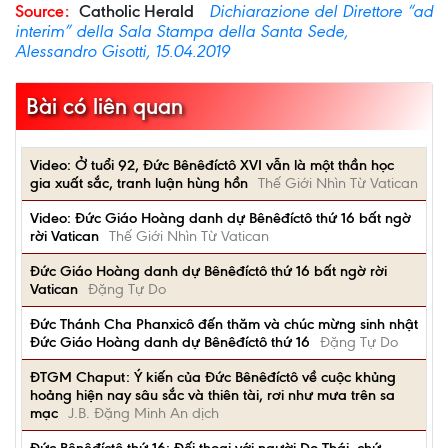
Source:
Catholic Herald
Dichiarazione del Direttore “ad
interim” della Sala Stampa della Santa Sede,
Alessandro Gisotti, 15.04.2019
Bài có liên quan
Video: Ở tuổi 92, Đức Bênêđíctô XVI vẫn là một thần học
gia xuất sắc, tranh luận hùng hồn
Thế Giới Nhìn Từ Vatican
Video: Đức Giáo Hoàng danh dự Bênêđíctô thứ 16 bất ngờ
rời Vatican
Thế Giới Nhìn Từ Vatican
Đức Giáo Hoàng danh dự Bênêđíctô thứ 16 bất ngờ rời
Vatican
Đặng Tự Do
Đức Thánh Cha Phanxicô đến thăm và chúc mừng sinh nhật
Đức Giáo Hoàng danh dự Bênêđíctô thứ 16
Đặng Tự Do
ĐTGM Chaput: Ý kiến của Đức Bênêđíctô về cuộc khủng
hoảng hiện nay sâu sắc và thiên tài, rơi như mưa trên sa
mạc
J.B. Đặng Minh An dịch