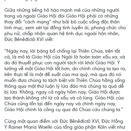
Giữa những tiếng hô hào mạnh mẽ của những người
trong và ngoài Giáo Hội đòi Giáo Hội phải có những
thay đổi “cách mạng” như bãi bỏ cuộc sống độc thân
linh mục, xem xét lại đồng tính luyến ái, phong chức cho
phụ nữ, chấp nhận quan hệ tình dục ngoài hôn nhân,
Đức Bênêđíctô XVI viết:
“Ngày nay, lời báng bổ chống lại Thiên Chúa, trên tất
cả, là mô tả Giáo Hội của Ngài là hoàn toàn xấu xa, và
do đó thuyết phục con người tách rời khỏi Giáo Hội. Ý
tưởng về một Giáo Hội tốt hơn, do chính chúng ta tạo ra,
trên thực tế là một đề xuất của ma quỷ, mà qua đó nó
muốn đưa chúng ta tách biệt với Thiên Chúa hằng sống
thông qua một thứ luận lý lừa đảo mà chúng ta quá dễ
bị lừa. Không, ngay cả ngày hôm nay, Giáo Hội được
tạo thành không chỉ từ cá xấu và cỏ lùng. Giáo Hội của
Chúa cũng tồn tại đến ngày nay và chính ngày nay,
Giáo Hội chính là công cụ qua đó Chúa cứu chúng ta.”
Cùng một quan điểm với Đức Bênêđíctô XVI, Đức Hồng
Y Rainer Maria Woelki của tổng giáo phận Köln viết như