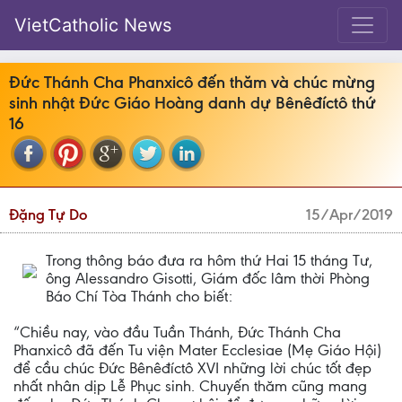
VietCatholic News
Đức Thánh Cha Phanxicô đến thăm và chúc mừng
sinh nhật Đức Giáo Hoàng danh dự Bênêđíctô thứ
16
Đặng Tự Do
15/Apr/2019
Trong thông báo đưa ra hôm thứ Hai 15 tháng Tư,
ông Alessandro Gisotti, Giám đốc lâm thời Phòng
Báo Chí Tòa Thánh cho biết:
“Chiều nay, vào đầu Tuần Thánh, Đức Thánh Cha
Phanxicô đã đến Tu viện Mater Ecclesiae (Mẹ Giáo Hội)
để cầu chúc Đức Bênêđíctô XVI những lời chúc tốt đẹp
nhất nhân dịp Lễ Phục sinh. Chuyến thăm cũng mang