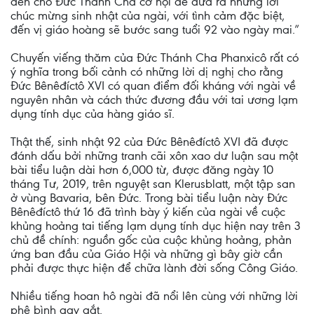
đến cho Đức Thánh Cha cơ hội để đưa ra những lời
chúc mừng sinh nhật của ngài, với tình cảm đặc biệt,
đến vị giáo hoàng sẽ bước sang tuổi 92 vào ngày mai.”
Chuyến viếng thăm của Đức Thánh Cha Phanxicô rất có
ý nghĩa trong bối cảnh có những lời dị nghị cho rằng
Đức Bênêđíctô XVI có quan điểm đối kháng với ngài về
nguyên nhân và cách thức đương đầu với tai ương lạm
dụng tính dục của hàng giáo sĩ.
Thật thế, sinh nhật 92 của Đức Bênêđíctô XVI đã được
đánh dấu bởi những tranh cãi xôn xao dư luận sau một
bài tiểu luận dài hơn 6,000 từ, được đăng ngày 10
tháng Tư, 2019, trên nguyệt san Klerusblatt, một tập san
ở vùng Bavaria, bên Đức. Trong bài tiểu luận này Đức
Bênêđíctô thứ 16 đã trình bày ý kiến của ngài về cuộc
khủng hoảng tai tiếng lạm dụng tính dục hiện nay trên 3
chủ đề chính: nguồn gốc của cuộc khủng hoảng, phản
ứng ban đầu của Giáo Hội và những gì bây giờ cần
phải được thực hiện để chữa lành đời sống Công Giáo.
Nhiều tiếng hoan hô ngài đã nổi lên cùng với những lời
phê bình gay gắt.