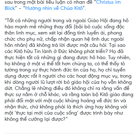
sau trong một bài tiểu luận có nhan đề “
Christus im
Blick
” – “
Hướng nhìn về Chúa Kitô
”.
“Tất cả những người trong và ngoài Giáo Hội đang hô
hào mạnh mẽ những thay đổi (bãi bỏ cuộc sống độc
thân linh mục, xem xét lại đồng tính luyến ái, phong
chức cho phụ nữ, chấp nhận quan hệ tình dục ngoài
hôn nhân) đã không trả lời được một câu hỏi: Tại sao
các Kitô hữu Tin lành ở Đức không phát triển? Họ đã
thực hiện tất cả những gì đang được hô hào. Tuy nhiên,
họ không ở một vị thế tốt hơn chúng ta, có thể thấy tỏ
tường trong sự thực hành đức tin của họ, họ chỉ tuyển
dụng được rất ít người cho các hoạt động mục vụ, trong
khi dòng người lũ lượt rời bỏ giáo hội của họ vẫn không
dứt. Chẳng lẽ những điều đó không chỉ ra rằng vấn đề
thực sự nằm ở chỗ khác, và rằng toàn bộ Kitô giáo đang
phải đối mặt với một cuộc khủng hoảng về đức tin và
nhận thức, chứ không phải là thích ứng hay không với
một ‘thực tại mới của cuộc sống’ được trình bày như
không thể cưỡng lại được?”