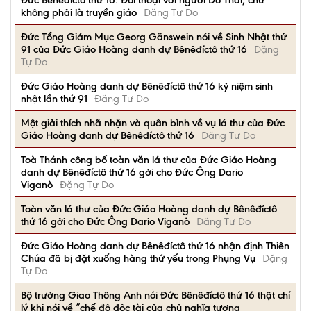
Đức Bênêđíctô thứ 16: Đối thoại với người Do Thái, chứ
không phải là truyền giáo
Đặng Tự Do
Đức Tổng Giám Mục Georg Gänswein nói về Sinh Nhật thứ
91 của Đức Giáo Hoàng danh dự Bênêđíctô thứ 16
Đặng
Tự Do
Đức Giáo Hoàng danh dự Bênêđíctô thứ 16 kỷ niệm sinh
nhật lần thứ 91
Đặng Tự Do
Một giải thích nhã nhặn và quân bình về vụ lá thư của Đức
Giáo Hoàng danh dự Bênêđíctô thứ 16
Đặng Tự Do
Toà Thánh công bố toàn văn lá thư của Đức Giáo Hoàng
danh dự Bênêđíctô thứ 16 gởi cho Đức Ông Dario
Viganò
Đặng Tự Do
Toàn văn lá thư của Đức Giáo Hoàng danh dự Bênêđíctô
thứ 16 gởi cho Đức Ông Dario Viganò
Đặng Tự Do
Đức Giáo Hoàng danh dự Bênêđíctô thứ 16 nhận định Thiên
Chúa đã bị đặt xuống hàng thứ yếu trong Phụng Vụ
Đặng
Tự Do
Bộ trưởng Giao Thông Anh nói Đức Bênêđíctô thứ 16 thật chí
lý khi nói về “chế độ độc tài của chủ nghĩa tương