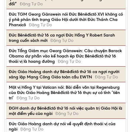
đối”
Đặng Tự Do
Ðức TGM Georg Gänswein nói Đức Bênêđictô XVI không có
ý phê phán tình trạng Giáo Hội dưới thời Đức Thánh Cha
Phanxicô
Đặng Tự Do
Đức Bênêđíctô thứ 16 ca ngợi Đức Hồng Y Robert Sarah
trong cuốn sách mới
Đặng Tự Do
Đức Tổng Giám mục Georg Gänswein: Câu chuyện Barack
Obama dự phần vào kế hoạch ép Đức Bênêđíctô thứ 16
thoái vị là hoang đường
Đặng Tự Do
Đức Giáo Hoàng danh dự Bênêđíctô thứ 16 ca ngợi người
sáng lập Mạng Công Giáo toàn cầu EWTN
Đặng Tự Do
Một vị Hồng Y tại Vatican nói: Bài diễn văn tại Regensburg
của Đức Giáo Hoàng Bênêđíctô thứ 16 thực sự có tính ‘tiên
tri’
Đặng Tự Do
ĐGH danh dự Bênêđíctô thứ 16 nói việc quản trị Giáo Hội là
một điểm yếu của ngài
Đặng Tự Do
Đức Giáo Hoàng danh dự nói về quyết định thoái vị của
ngài
Đặng Tự Do