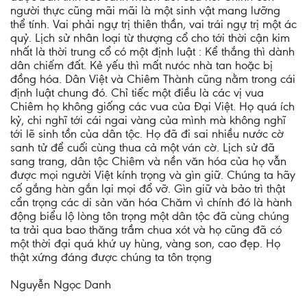
người thực cũng mãi mãi là một sinh vật mang lưỡng
thể tính. Vai phải ngự trị thiên thần, vai trái ngự trị một ác
quỷ. Lịch sử nhân loại từ thượng cổ cho tới thời cận kim
nhất là thời trung cổ có một định luật : Kể thắng thì dành
dân chiếm đất. Kẻ yếu thì mất nưóc nhà tan hoặc bị
đồng hóa. Dân Việt và Chiêm Thành cũng nằm trong cái
định luật chung đó. Chỉ tiếc một điều là các vị vua
Chiêm họ không giống các vua của Đại Việt. Họ quá ích
kỷ, chi nghĩ tới cái ngai vàng của mình mà không nghĩ
tới lẽ sinh tồn của dân tộc. Họ đã đi sai nhiều nước cờ
sanh tử để cuối cùng thua cả một ván cờ. Lịch sử đã
sang trang, dân tộc Chiêm và nền văn hóa của họ vẫn
được mọi người Việt kính trọng và gìn giữ. Chúng ta hãy
cố gắng hàn gắn lại mọi đổ vỡ. Gìn giữ và bảo trì thật
cẩn trọng các di sản văn hóa Chăm vì chính đó là hành
động biểu lộ lòng tôn trọng một dân tộc đã cùng chúng
ta trải qua bao thăng trầm chua xót và họ cũng đã có
một thời đại quá khứ uy hùng, vàng son, cao đẹp. Họ
thật xứng đáng được chúng ta tôn trọng
Nguyễn Ngọc Danh