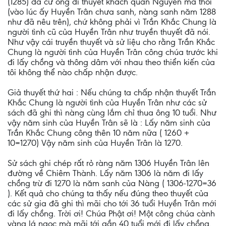
(1285) đã cử ông đi thuyết khách quân Nguyên mà thôi
(vào lúc ấy Huyền Trân chưa sanh, nàng sanh năm 1288
như đã nêu trên), chứ không phải vì Trần Khắc Chung là
người tình cũ của Huyền Trân như truyền thuyết đã nói.
Như vậy cái truyền thuyết và sử liệu cho rằng Trần Khắc
Chung là người tình của Huyền Trân công chúa trước khi
đi lấy chồng và thông dâm với nhau theo thiển kiến của
tôi không thể nào chấp nhận được.
Giả thuyết thứ hai : Nếu chúng ta chấp nhận thuyết Trần
Khắc Chung là người tình của Huyền Trân như các sử
sách đã ghi thì nàng cùng lắm chỉ thua ông 10 tuổi. Như
vậy năm sinh của Huyền Trân sẽ là : Lấy năm sinh của
Trần Khắc Chung công thên 10 năm nữa ( 1260 +
10=1270) Vậy năm sinh của Huyền Trân là 1270.
Sử sách ghi chép rất rỏ ràng năm 1306 Huyền Trân lên
đường về Chiêm Thành. Lấy năm 1306 là năm đi lấy
chồng trừ đi 1270 là năm sanh của Nàng ( 1306-1270=36
). Kết quả cho chúng ta thấy nếu đúng theo thuyết của
các sử gia đã ghi thì mãi cho tới 36 tuổi Huyền Trân mới
đi lấy chồng. Trời ơi! Chúa Phật ơi! Một công chúa cành
vàng lá ngọc mà mãi tới gần 40 tuổi mới đi lấy chồng.