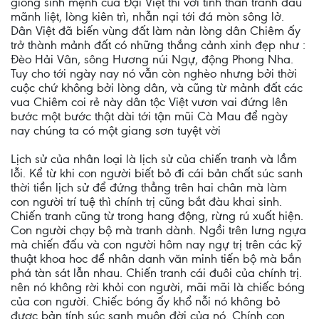
giòng sinh mệnh của Đại Việt thì với tinh thần tranh đấu
mãnh liệt, lòng kiên trì, nhẫn nại tới đá mòn sông lở.
Dân Việt đã biến vùng đất làm nản lòng dân Chiêm ấy
trở thành mảnh đất có những thắng cảnh xinh đẹp như :
Đèo Hải Vân, sông Hương núi Ngự, động Phong Nha.
Tuy cho tới ngày nay nó vẫn còn nghèo nhưng bởi thời
cuộc chứ không bởi lòng dân, và cũng từ mảnh đất các
vua Chiêm coi rẻ này dân tộc Việt vươn vai đứng lên
bước một bước thật dài tới tận mũi Cà Mau để ngày
nay chúng ta có một giang sơn tuyệt vời
Lịch sử của nhân loại là lịch sử của chiến tranh và lầm
lỗi. Kể từ khi con người biết bỏ đi cái bản chất súc sanh
thời tiền lịch sử để đứng thẳng trên hai chân mà làm
con người trí tuệ thì chính trị cũng bắt đàu khai sinh.
Chiến tranh cũng từ trong hang động, rừng rú xuất hiện.
Con người chạy bộ mà tranh dành. Ngồi trên lưng ngựa
mà chiến đấu và con người hôm nay ngự trị trên các kỹ
thuật khoa hoc để nhân danh văn minh tiến bộ mà bắn
phá tàn sát lẫn nhau. Chiến tranh cái đuôi của chính trị.
nên nó không rời khỏi con người, mãi mãi là chiếc bóng
của con người. Chiếc bóng ấy khổ nỗi nó không bỏ
được bản tính súc sanh muôn đời của nó. Chính con