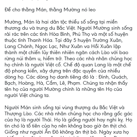
Để cho thằng Mán, thằng Mường nó leo
Mường, Mán là hai dân tộc thiểu số sống tại miền
thương du và trung du Bắc Việt. Người Mường sinh sống
rải rác trên các tỉnh Hòa Bình, Phú Thọ và một số huyện
thuộc tỉnh Thanh Hóa. Tại đây 5 huyện Trường Xuân,
Lang Chánh, Ngọc Lạc, Như Xuân va Hồi Xuân lập
thành một chiến lũy thiên nhiên ngăn cách Lào với bao
rừng núi thâm u, hiểm trở. Theo các nhà nhân chủng học
họ chính là người Việt cổ. Chế độ quan Lang là một chế
độ phong kiến, xây dựng trên đặc quyền của nhiều
dòng họ. Các dòng họ danh tiêng đó là : Đinh, Quách,
Bạch, Hoàng, Hà, Cẩm, Lê, Phạm. Chúng ta nhận thấy
tên họ của người Mường chính là những tên Họ của
người Việt chúng ta.
Người Mán sinh sống tại vùng thượng du Bắc Việt và
Thượng Lào. Các nhà nhân chủng học cho rằng gốc gác
của họ là người Thái. Họ là giống người hay nghi kỵ. Họ
tin chó là tổ tiên của họ nên không bao giờ ăn thịt chó.
Giống như người Ấn Đô không ăn thịt bò. Ngày xưa họ