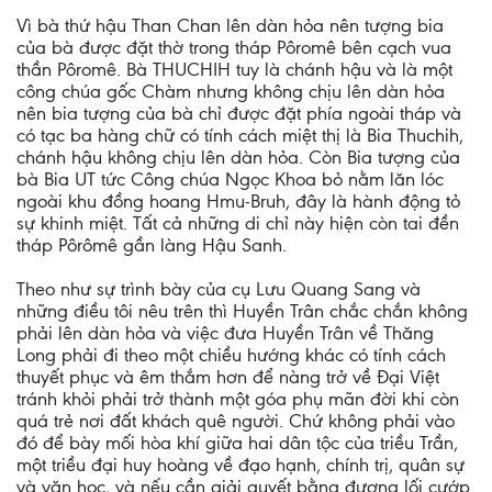
Vì bà thứ hậu Than Chan lên dàn hỏa nên tượng bia
của bà được đặt thờ trong tháp Pôromê bên cạch vua
thần Pôromê. Bà THUCHIH tuy là chánh hậu và là một
công chúa gốc Chàm nhưng không chịu lên dàn hỏa
nên bia tượng của bà chỉ được đặt phía ngoài tháp và
có tạc ba hàng chữ có tính cách miệt thị là Bia Thuchih,
chánh hậu không chịu lên dàn hỏa. Còn Bia tượng của
bà Bia UT tức Công chúa Ngọc Khoa bỏ nằm lăn lóc
ngoài khu đồng hoang Hmu-Bruh, đây là hành động tỏ
sự khinh miệt. Tất cả những di chỉ này hiện còn tai đền
tháp Pôrômê gần làng Hậu Sanh.
Theo như sự trình bày của cụ Lưu Quang Sang và
những điều tôi nêu trên thì Huyền Trân chắc chắn không
phải lên dàn hỏa và việc đưa Huyền Trân về Thăng
Long phải đi theo một chiều hướng khác có tính cách
thuyết phục và êm thắm hơn để nàng trở về Đại Việt
tránh khỏi phải trở thành một góa phụ mãn đời khi còn
quá trẻ nơi đất khách quê người. Chứ không phải vào
đó để bày mối hòa khí giữa hai dân tộc của triều Trần,
một triều đại huy hoàng về đạo hạnh, chính trị, quân sự
và văn học, và nếu cần giải quyết bằng đương lối cướp