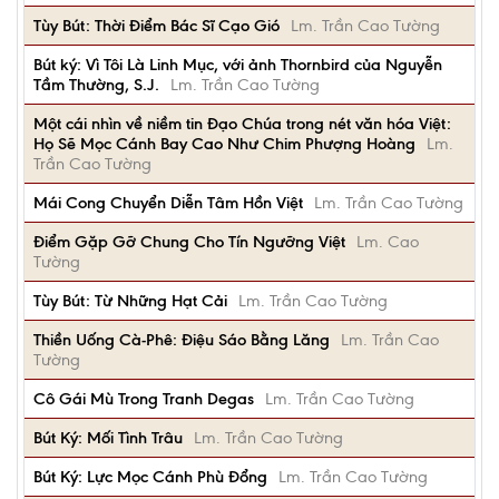
Tùy Bút: Thời Điểm Bác Sĩ Cạo Gió
Lm. Trần Cao Tường
Bút ký: Vì Tôi Là Linh Mục, với ảnh Thornbird của Nguyễn
Tầm Thường, S.J.
Lm. Trần Cao Tường
Một cái nhìn về niềm tin Đạo Chúa trong nét văn hóa Việt:
Họ Sẽ Mọc Cánh Bay Cao Như Chim Phượng Hoàng
Lm.
Trần Cao Tường
Mái Cong Chuyển Diễn Tâm Hồn Việt
Lm. Trần Cao Tường
Điểm Gặp Gỡ Chung Cho Tín Ngưỡng Việt
Lm. Cao
Tường
Tùy Bút: Từ Những Hạt Cải
Lm. Trần Cao Tường
Thiền Uống Cà-Phê: Điệu Sáo Bằng Lăng
Lm. Trần Cao
Tường
Cô Gái Mù Trong Tranh Degas
Lm. Trần Cao Tường
Bút Ký: Mối Tình Trâu
Lm. Trần Cao Tường
Bút Ký: Lực Mọc Cánh Phù Đổng
Lm. Trần Cao Tường