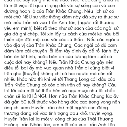
là một việc rất quan trọng đối với sự sống còn và con
đường hoạn lộ của Trần Khắc Chung. Nếu lịch sử có
một chữ NẾU sự việc thông dâm này đã xảy ra thực sự
mà triều Trần và vua Trần Anh Tôn, (người rất thương
yêu em mình) biết rõ theo như sử sách của các ngài sử
gia đã ghi chép. Tôi xin lấy tư cách của một kẻ hậu bối
thiển cận đặt một câu với các sử thần : Nếu các ngài ở
vào địa vị của Trần Khắc Chung, Các ngài có đủ cam
đảm làm cái chuyện lỗi lầm tầy đình ấy để rồi lảnh lấy
bản án tử hình, hoặc bản án của lương tâm suốt cả
cuộc đời hay không? Nếu Trần Khác Chung gây nên
điều tồi bại ấy mà vua quan nhà Trần ai cũng biết vì
trên ghe (thuyền) không chỉ có hai người mà còn rất
nhiều khác nữa thì khi về tới Thăng Long cái đầu của
Trần Khắc Chung có còn dính trên cổ hay không? Câu
trả lời của một kẻ thấp hèn và ngu muội như tôi chắc
chắn sẽ là KHÔNG!. Hơn nữa Trần Khắc Chung lúc ấy
đã gần 50 tuổi thuộc vào hàng đức cao trọng vọng nên
ông chỉ xem Huyền Trân như một người con đáng
thương đang rơi vào tình trạng đau khổ, truyệt vọng.
Huyền Trân lại là một vị công chúa của Thái Thượng
Hoàng Trần Nhân Tôn, em ruột của vua Trần Anh Tôn