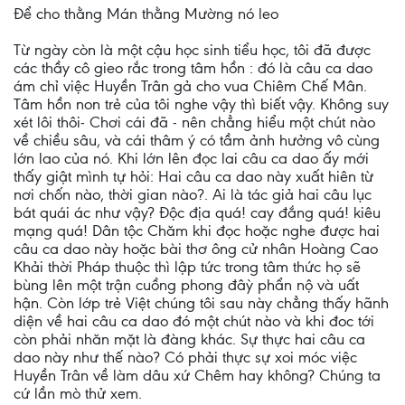
Để cho thằng Mán thằng Mường nó leo
Từ ngày còn là một cậu học sinh tiểu học, tôi đã được
các thầy cô gieo rắc trong tâm hồn : đó là câu ca dao
ám chỉ việc Huyền Trân gả cho vua Chiêm Chế Mân.
Tâm hồn non trẻ của tôi nghe vậy thì biết vậy. Không suy
xét lôi thôi- Chơi cái đã - nên chẳng hiểu một chút nào
về chiều sâu, và cái thâm ý có tầm ảnh hưởng vô cùng
lớn lao của nó. Khi lớn lên đọc lai câu ca dao ấy mới
thấy giật mình tự hỏi: Hai câu ca dao này xuất hiên từ
nơi chốn nào, thời gian nào?. Ai là tác giả hai câu lục
bát quái ác như vậy? Độc địa quá! cay đắng quá! kiêu
mạng quá! Dân tộc Chăm khi đọc hoặc nghe được hai
câu ca dao này hoặc bài thơ ông cử nhân Hoàng Cao
Khải thời Pháp thuộc thì lập tức trong tâm thức họ sẽ
bùng lên một trận cuồng phong đâỳ phẩn nộ và uất
hận. Còn lớp trẻ Việt chúng tôi sau này chẳng thấy hãnh
diện về hai câu ca dao đó một chút nào và khi đoc tới
còn phải nhăn mặt là đàng khác. Sự thực hai câu ca
dao này như thế nào? Có phải thực sự xoi móc việc
Huyền Trân về làm dâu xứ Chêm hay không? Chúng ta
cứ lần mò thử xem.