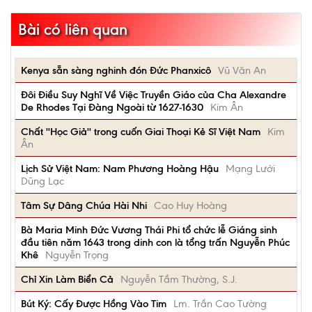
Bài có liên quan
Kenya sẵn sàng nghinh đón Đức Phanxicô
Vũ Văn An
Đôi Điều Suy Nghĩ Về Việc Truyền Giáo của Cha Alexandre
De Rhodes Tại Đàng Ngoài từ 1627-1630
Kim Ân
Chất ''Học Giả'' trong cuốn Giai Thoại Kẻ Sĩ Việt Nam
Kim
Ân
Lịch Sử Việt Nam: Nam Phương Hoàng Hậu
Mạng Lưới
Dũng Lạc
Tâm Sự Dâng Chúa Hài Nhi
Cao Huy Hoàng
Bà Maria Minh Đức Vương Thái Phi tổ chức lễ Giáng sinh
đầu tiên năm 1643 trong dinh con là tổng trấn Nguyễn Phúc
Khê
Nguyễn Trọng
Chỉ Xin Làm Biển Cả
Nguyễn Tầm Thường, S.J.
Bút Ký: Cấy Được Hồng Vào Tim
Lm. Trần Cao Tường