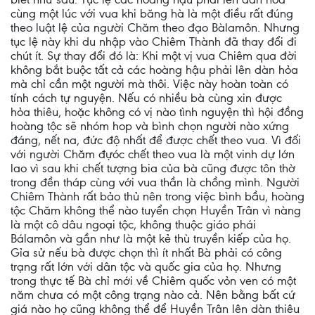
cùng một lúc với vua khi băng hà là một điều rất đúng
theo luật lệ của người Chăm theo đạo Bàlamôn. Nhưng
tục lệ này khi du nhập vào Chiêm Thành đã thay đổi đi
chút ít. Sự thay đổi đó là: Khi một vị vua Chiêm qua đời
không bắt buộc tất cả các hoàng hậu phải lên dàn hỏa
mà chỉ cần một người mà thôi. Việc này hoàn toàn có
tính cách tự nguyện. Nếu có nhiều bà cùng xin được
hỏa thiêu, hoặc không có vị nào tình nguyện thì hội đồng
hoàng tộc sẽ nhóm hop và bình chọn người nào xứng
đáng, nết na, đức độ nhất để được chết theo vua. Vì đối
với người Chăm đựóc chết theo vua là một vinh dự lớn
lao vì sau khi chết tượng bia của bà cũng được tôn thờ
trong đền tháp cùng với vua thần là chồng mình. Người
Chiêm Thành rất bảo thủ nên trong việc bình bầu, hoàng
tộc Chăm không thể nào tuyển chọn Huyền Trân vì nàng
là một cô dâu ngoại tộc, không thuộc giáo phái
Bálamôn và gần như là một kẻ thù truyền kiếp của họ.
Gỉa sử nếu bà được chọn thì ít nhất Bà phải có công
trạng rất lớn với dân tộc và quốc gia của họ. Nhưng
trong thực tế Bà chỉ mới về Chiêm quốc vỏn ven có một
năm chưa có một công trạng nào cả. Nên bằng bất cứ
giá nào họ cũng không thể để Huyền Trân lên dàn thiêu