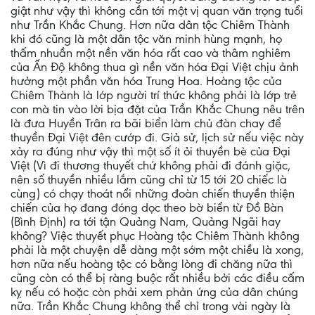
giật như vậy thì không cần tới một vị quan văn trọng tuổi
như Trần Khắc Chung. Hơn nữa dân tộc Chiêm Thành
khi đó cũng là một dân tộc văn minh hùng mạnh, họ
thấm nhuần một nền văn hóa rất cao và thâm nghiêm
của Ấn Độ không thua gì nền văn hóa Đại Việt chịu ảnh
hưởng một phần văn hóa Trung Hoa. Hoàng tộc của
Chiêm Thành là lớp người trí thức không phải là lớp trẻ
con mà tin vào lời bịa đặt của Trần Khắc Chung nêu trên
là đưa Huyền Trân ra bãi biển làm chủ đàn chay để
thuyền Đại Việt đên cướp đi. Giả sử, lịch sử nếu việc này
xảy ra đúng như vậy thì một số ít ỏi thuyền bè của Đại
Việt (Vì đi thương thuyết chứ không phải đi đánh giặc,
nên số thuyền nhiều lắm cũng chỉ từ 15 tới 20 chiếc là
cùng) có chạy thoát nổi những đoàn chiến thuyền thiện
chiến của họ đang đóng dọc theo bờ biển từ Đồ Bàn
(Bình Định) ra tới tận Quảng Nam, Quảng Ngãi hay
không? Việc thuyết phục Hoàng tộc Chiêm Thành không
phải là một chuyện dễ dàng một sớm một chiều là xong,
hơn nữa nếu hoàng tộc có bằng lòng đi chăng nữa thì
cũng còn có thể bị ràng buộc rất nhiều bởi các điều cấm
kỵ nếu có hoặc còn phải xem phản ứng của dân chúng
nữa. Trần Khắc Chung không thể chỉ trong vài ngày là