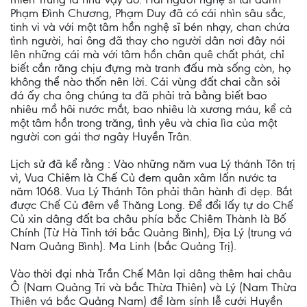
Phạm Đình Chương, Phạm Duy đã có cái nhìn sâu sắc,
tinh vi và với một tâm hồn nghệ sĩ bén nhạy, chan chứa
tình người, hai ông đã thay cho người dân nơi đây nói
lên những cái mà với tâm hồn chân quê chất phát, chỉ
biết cắn răng chịu đựng mà tranh đấu mà sống còn, họ
không thể nào thốn nên lời. Cái vùng đất chai cằn sỏi
đá ấy cha ông chúng ta đã phải trả bằng biết bao
nhiêu mồ hôi nước mắt, bao nhiêu là xương máu, kể cả
một tâm hồn trong trăng, tình yêu và chia lìa của một
người con gái thơ ngây Huyền Trân.
Lịch sử đã kể rằng : Vào những năm vua Lý thánh Tôn trị
vì, Vua Chiêm là Chế Củ đem quân xâm lấn nước ta
năm 1068. Vua Lý Thánh Tôn phải thân hành đi dẹp. Bắt
được Chế Củ đêm về Thăng Long. Để đổi lấy tự do Chế
Củ xin dâng đất ba châu phía bắc Chiêm Thành là Bố
Chính (Từ Hà Tỉnh tới bắc Quảng Bình), Địa Lý (trung vá
Nam Quảng Bình). Ma Linh (bắc Quảng Trị).
Vào thời đại nhà Trần Chế Mân lại dâng thêm hai châu
Ô (Nam Quảng Tri và bắc Thừa Thiên) và Lý (Nam Thừa
Thiên vá bắc Quảng Nam) để làm sính lễ cưới Huyền