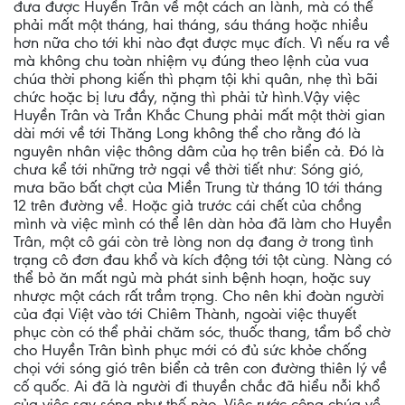
đưa được Huyền Trân về một cách an lành, mà có thể
phải mất một tháng, hai tháng, sáu tháng hoặc nhiều
hơn nữa cho tới khi nào đạt được mục đích. Vì nếu ra về
mà không chu toàn nhiệm vụ đúng theo lệnh của vua
chúa thời phong kiến thì phạm tội khi quân, nhẹ thì bãi
chức hoặc bị lưu đầy, nặng thì phải tử hình.Vậy việc
Huyền Trân và Trần Khắc Chung phải mất một thời gian
dài mới về tới Thăng Long không thể cho rằng đó là
nguyên nhân việc thông dâm của họ trên biển cả. Đó là
chưa kể tới những trở ngại về thời tiết như: Sóng gió,
mưa bão bất chợt của Miền Trung từ tháng 10 tới tháng
12 trên đường về. Hoặc giả trước cái chết của chồng
mình và việc mình có thể lên dàn hỏa đã làm cho Huyền
Trân, một cô gái còn trẻ lòng non dạ đang ở trong tình
trạng cô đơn đau khổ và kích động tới tột cùng. Nàng có
thể bỏ ăn mất ngủ mà phát sinh bệnh hoạn, hoặc suy
nhược một cách rất trầm trọng. Cho nên khi đoàn người
của đại Việt vào tới Chiêm Thành, ngoài việc thuyết
phục còn có thể phải chăm sóc, thuốc thang, tẩm bổ chờ
cho Huyền Trân bình phục mới có đủ sức khỏe chống
chọi với sóng gió trên biển cả trên con đường thiên lý về
cố quốc. Ai đã là người đi thuyền chắc đã hiểu nỗi khổ
của việc say sóng như thế nào. Việc rước công chúa về