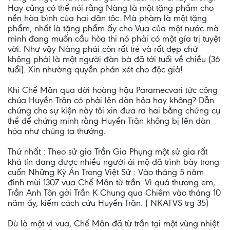
Hay cũng có thể nói rằng Nàng là một tặng phẩm cho
nền hòa bình của hai dân tôc. Mà phàm là một tặng
phẩm, nhất là tặng phẩm ấy cho Vua của một nước mà
mình đang muốn cầu hòa thi nó phải có một gía trị tuyệt
vời. Như vậy Nàng phải còn rất trẻ và rất đẹp chứ
không phải là một người đàn bà đã tới tuổi về chiều (36
tuổi). Xin nhường quyền phán xét cho độc giả!
Khi Chế Mân qua đời hoàng hậu Paramecvari tức công
chúa Huyền Trân có phải lên dàn hỏa hay không? Dẫn
chứng cho sự kiện này tôi xin đưa ra hai bằng chứng cụ
thể để chứng minh rằng Huyền Trân không bị lên dàn
hỏa như chúng ta thưởng.
Thứ nhất : Theo sử gia Trần Gia Phụng một sử gia rất
khả tín đang được nhiều người ái mộ đã trình bày trong
cuốn Những Kỳ Án Trong Việt Sử : Vào tháng 5 năm
đinh mùi 1307 vua Chế Mân từ trần. Vì quá thương em,
Trần Anh Tôn gởi Trần K Chung qua Chiêm vào tháng 10
năm ấy, kiếm cách cứu Huyền Trân. ( NKATVS trg 35)
Dù là một vì vua, Chế Mân đã từ trần tại một vùng nhiệt