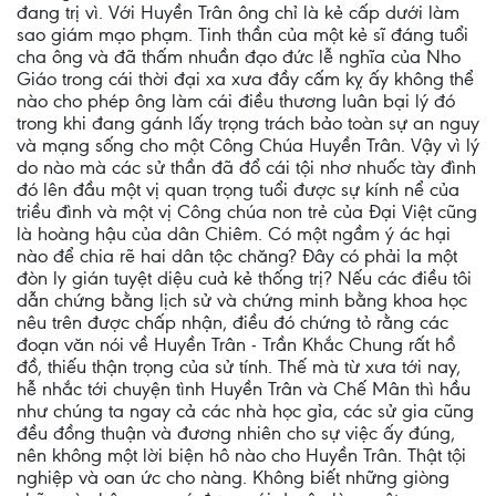
đang trị vì. Với Huyền Trân ông chỉ là kẻ cấp dưới làm
sao giám mạo phạm. Tinh thần của một kẻ sĩ đáng tuổi
cha ông và đã thấm nhuần đạo đức lễ nghĩa của Nho
Giáo trong cái thời đại xa xưa đầy cấm kỵ ấy không thể
nào cho phép ông làm cái điều thương luân bại lý đó
trong khi đang gánh lấy trọng trách bảo toàn sự an nguy
và mạng sống cho một Công Chúa Huyền Trân. Vậy vì lý
do nào mà các sử thần đã đổ cái tội nhơ nhuốc tày đình
đó lên đầu một vị quan trọng tuổi được sự kính nể của
triều đình và một vị Công chúa non trẻ của Đại Việt cũng
là hoàng hậu của dân Chiêm. Có một ngầm ý ác hại
nào để chia rẽ hai dân tộc chăng? Đây có phải la một
đòn ly gián tuyệt diệu cuả kẻ thống trị? Nếu các điều tôi
dẫn chứng bằng lịch sử và chứng minh bằng khoa học
nêu trên được chấp nhận, điều đó chứng tỏ rằng các
đoạn văn nói về Huyền Trân - Trần Khắc Chung rất hồ
đồ, thiếu thận trọng của sử tính. Thế mà từ xưa tới nay,
hễ nhắc tới chuyện tình Huyền Trân và Chế Mân thì hầu
như chúng ta ngay cả các nhà học gỉa, các sử gia cũng
đều đồng thuận và đương nhiên cho sự việc ấy đúng,
nên không một lời biện hô nào cho Huyền Trân. Thật tội
nghiệp và oan ức cho nàng. Không biết những giòng