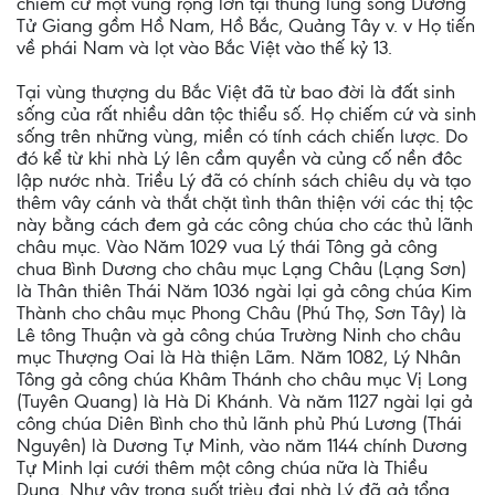
chiếm cứ một vùng rộng lớn tại thung lũng sông Dương
Tử Giang gồm Hồ Nam, Hồ Bắc, Quảng Tây v. v Họ tiến
về phái Nam và lọt vào Bắc Việt vào thế kỷ 13.
Tại vùng thượng du Bắc Việt đã từ bao đời là đất sinh
sống của rất nhiều dân tộc thiểu số. Họ chiếm cứ và sinh
sống trên những vùng, miền có tính cách chiến lược. Do
đó kể từ khi nhà Lý lên cầm quyền và củng cố nền đôc
lập nước nhà. Triều Lý đã có chính sách chiêu dụ và tạo
thêm vây cánh và thắt chặt tình thân thiện với các thị tộc
này bằng cách đem gả các công chúa cho các thủ lãnh
châu mục. Vào Năm 1029 vua Lý thái Tông gả công
chua Bình Dương cho châu mục Lạng Châu (Lạng Sơn)
là Thân thiên Thái Năm 1036 ngài lại gả công chúa Kim
Thành cho châu mục Phong Châu (Phú Thọ, Sơn Tây) là
Lê tông Thuận và gả công chúa Trường Ninh cho châu
mục Thượng Oai là Hà thiện Lãm. Năm 1082, Lý Nhân
Tông gả công chúa Khâm Thánh cho châu mục Vị Long
(Tuyên Quang) là Hà Di Khánh. Và năm 1127 ngài lại gả
công chúa Diên Bình cho thủ lãnh phủ Phú Lương (Thái
Nguyên) là Dương Tự Minh, vào năm 1144 chính Dương
Tự Minh lại cưới thêm một công chúa nữa là Thiều
Dung. Như vậy trong suốt trièu đai nhà Lý đã gả tổng