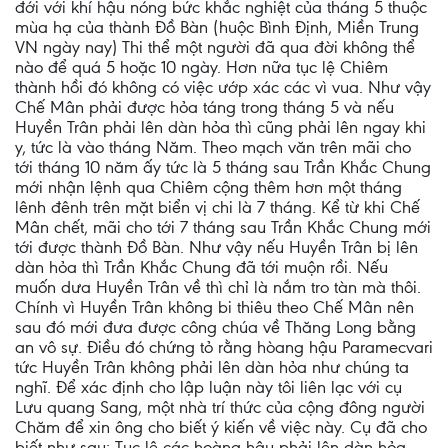
đới với khí hậu nóng bức khắc nghiệt của tháng 5 thuộc
mùa hạ của thành Đồ Bàn (huộc Bình Định, Miền Trung
VN ngày nay) Thi thể một người đã qua đời không thể
nào để quá 5 hoặc 10 ngày. Hơn nữa tục lệ Chiêm
thành hồi đó không có việc ướp xác các vì vua. Như vậy
Chế Mân phải được hỏa táng trong tháng 5 và nếu
Huyền Trân phải lên dàn hỏa thì cũng phải lên ngay khi
y, tức là vào tháng Năm. Theo mạch văn trên mãi cho
tới tháng 10 năm ấy tức là 5 tháng sau Trần Khắc Chung
mới nhận lệnh qua Chiêm cộng thêm hơn một tháng
lênh đênh trên mặt biển vị chi là 7 tháng. Kể từ khi Chế
Mân chết, mãi cho tới 7 tháng sau Trần Khắc Chung mới
tới được thành Đồ Bàn. Như vậy nếu Huyền Trân bị lên
dàn hỏa thì Trần Khắc Chung đã tới muộn rồi. Nếu
muốn dưa Huyền Trân về thì chỉ là nắm tro tàn mà thôi.
Chính vì Huyền Trân không bi thiêu theo Chế Mân nên
sau đó mới đưa được công chúa về Thăng Long bằng
an vô sự. Điều đó chứng tỏ rằng hòang hậu Paramecvari
tức Huyền Trân không phải lên dàn hỏa như chúng ta
nghĩ. Để xác định cho lập luận này tôi liên lạc với cụ
Lưu quang Sang, một nhà trí thức của cộng đông người
Chăm để xin ông cho biết ý kiến về việc này. Cụ đã cho
biết như sau: Tục lệ các hoàng hậu phải lên dàn hỏa