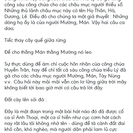
công sáu công chúa cho các châu mục người thiểu số.
Những thủ lãnh châu mục này có tên Họ Thân, Hà,
Dương, Lê. Điều đó cho chúng ta một giả thuyết : Những
dòng họ ấy là của người Mường, Mán. Vậy hai câu ca
dao;
Tiếc thay cây quế giữa rừng
Để cho thằng Mán thằng Mường nó leo
Sự thực dùng để ám chỉ cuộc hôn nhân của công chúa
Huyền Trân, hay để chỉ tất cả sáu công chúa triều Lý đã
gả cho các châu mục người Mường, Mán, Tày Nùng
v.v.. Câu hỏi này mãi mãi vẫn còn lơ lững giữa trời mây
không biết tới bao giờ mới có câu trả lời đây.
Đất cày lên sỏi đá :
Đây là một đoạn trong một bài hát nào đó đã được cố
ca sĩ Anh Thoại, một ca sĩ hiền như cục cơm hát cách
nay rât lâu tôi không nhớ tên - dùng để tả cảnh đất đai
khô cằn, khó nghèo, mà người dân phải lam lũ cực