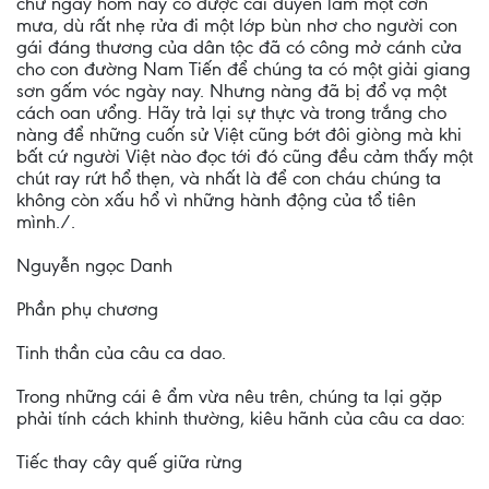
chữ ngày hôm nay có được cái duyên làm một cơn
mưa, dù rất nhẹ rửa đi một lớp bùn nhơ cho người con
gái đáng thương của dân tộc đã có công mở cánh cửa
cho con đường Nam Tiến để chúng ta có một giải giang
sơn gấm vóc ngày nay. Nhưng nàng đã bị đổ vạ một
cách oan ưổng. Hãy trả lại sự thực và trong trắng cho
nàng để những cuốn sử Việt cũng bớt đôi giòng mà khi
bất cứ người Việt nào đọc tới đó cũng đều cảm thấy một
chút ray rứt hổ thẹn, và nhất là để con cháu chúng ta
không còn xấu hổ vì những hành động của tổ tiên
mình./.
Nguyễn ngọc Danh
Phần phụ chương
Tinh thần của câu ca dao.
Trong những cái ê ẩm vừa nêu trên, chúng ta lại gặp
phải tính cách khinh thường, kiêu hãnh của câu ca dao:
Tiếc thay cây quế giữa rừng