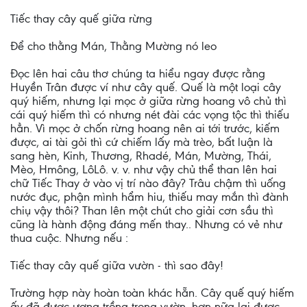
Tiếc thay cây quế giữa rừng
Để cho thằng Mán, Thằng Mường nó leo
Đọc lên hai câu thơ chúng ta hiểu ngay được rằng
Huyền Trân được ví như cây quế. Quế là một loại cây
quý hiếm, nhưng lại mọc ở giữa rừng hoang vô chủ thì
cái quý hiếm thì có nhưng nét đài các vọng tộc thì thiếu
hẳn. Vì mọc ở chốn rừng hoang nên ai tới trước, kiếm
được, ai tài gỏi thì cứ chiếm lấy mà trèo, bất luận là
sang hèn, Kinh, Thương, Rhadé, Mán, Mường, Thái,
Mèo, Hmông, LôLô. v. v. như vậy chủ thể than lên hai
chữ Tiếc Thay ở vào vị trí nào đây? Trâu chậm thì uống
nước đục, phận mình hẩm hiu, thiếu may mắn thì đành
chiụ vậy thôi? Than lên một chút cho giải cơn sầu thì
cũng là hành động đáng mến thay.. Nhưng có vẻ như
thua cuộc. Nhưng nếu :
Tiếc thay cây quế giữa vườn - thì sao đây!
Trường hợp này hoàn toàn khác hẵn. Cây quế quý hiếm
ấy đã được ương trồng trong vườn, hơn nữa lại được