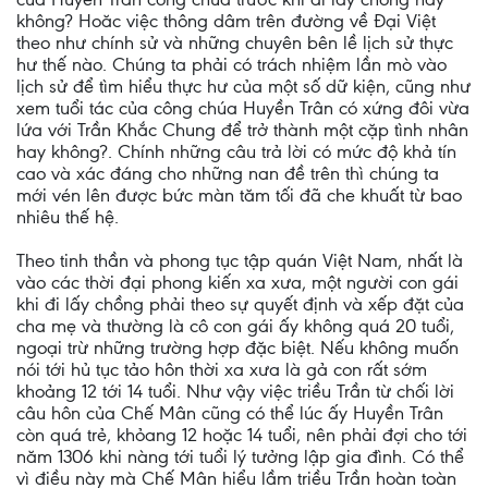
không? Hoăc việc thông dâm trên đường về Đại Việt
theo như chính sử và những chuyên bên lề lịch sử thực
hư thế nào. Chúng ta phải có trách nhiệm lần mò vào
lịch sử để tìm hiểu thực hư của một số dữ kiện, cũng như
xem tuổi tác của công chúa Huyền Trân có xứng đôi vừa
lứa với Trần Khắc Chung để trở thành một cặp tình nhân
hay không?. Chính những câu trả lời có mức độ khả tín
cao và xác đáng cho những nan đề trên thì chúng ta
mới vén lên được bức màn tăm tối đã che khuất từ bao
nhiêu thế hệ.
Theo tinh thần và phong tục tập quán Việt Nam, nhất là
vào các thời đại phong kiến xa xưa, một người con gái
khi đi lấy chồng phải theo sự quyết định và xếp đặt của
cha mẹ và thường là cô con gái ấy không quá 20 tuổi,
ngoại trừ những trường hợp đặc biệt. Nếu không muốn
nói tới hủ tục tảo hôn thời xa xưa là gả con rất sớm
khoảng 12 tới 14 tuổi. Như vậy việc triều Trần từ chối lời
câu hôn của Chế Mân cũng có thể lúc ấy Huyền Trân
còn quá trẻ, khỏang 12 hoặc 14 tuổi, nên phải đợi cho tới
năm 1306 khi nàng tới tuổi lý tưởng lập gia đình. Có thể
vì điều này mà Chế Mân hiểu lầm triều Trần hoàn toàn