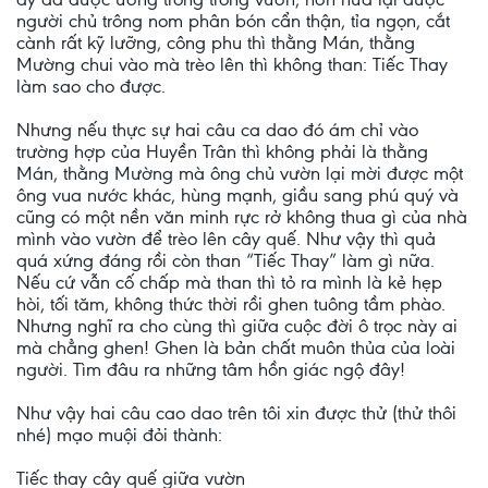
người chủ trông nom phân bón cẩn thận, tỉa ngọn, cắt
cành rất kỹ lưỡng, công phu thì thằng Mán, thằng
Mường chui vào mà trèo lên thì không than: Tiếc Thay
làm sao cho được.
Nhưng nếu thực sự hai câu ca dao đó ám chỉ vào
trường hợp của Huyền Trân thì không phải là thằng
Mán, thằng Mường mà ông chủ vườn lại mời được một
ông vua nước khác, hùng mạnh, giầu sang phú quý và
cũng có một nền văn minh rực rở không thua gì của nhà
mình vào vườn để trèo lên cây quế. Như vậy thì quả
quá xứng đáng rồi còn than “Tiếc Thay” làm gì nữa.
Nếu cứ vẫn cố chấp mà than thì tỏ ra mình là kẻ hẹp
hòi, tối tăm, không thức thời rồi ghen tuông tầm phào.
Nhưng nghĩ ra cho cùng thì giữa cuộc đời ô trọc này ai
mà chẳng ghen! Ghen là bản chất muôn thủa của loài
người. Tìm đâu ra những tâm hồn giác ngộ đây!
Như vậy hai câu cao dao trên tôi xin được thử (thử thôi
nhé) mạo muội đỏi thành:
Tiếc thay cây quế giữa vườn