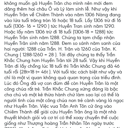
không muốn gả Huyền Trân cho mình nên mới đem
dâng thêm hai châu Ô và Lý làm sính lễ. Như vậy khi
Huyền Trân về Chiêm Thành vào năm 1306 Nàng đang
vào lứa tuổi trăng tròn 16 hoặc 18 tuổi. Lấy 1306 trừ đi 16
tuổi (1306- 16 = 1290 ) tức Huyền Tran sinh năm 1290.
Hoặc lấy năm 1306 trừ đi 18 tuổi (1306-18 = 1288) tức
Huyền Trân sinh năm 1288. Chúng ta tạm chấp nhận
Huyền Trân sinh năm 1288. Đem so sánh năm sanh của
hai người: 1288 của Trần. H. Trân và 1260 của Trân. K.
Chung ( 1288-1260 = 28 ). Tới đây chúng ta thấy Trần
Khắc Chung hơn Huyền Trân tới 28 tuổi. Vậy khi Huyền
Trân đi lấy chồng lúc 18 tuổi thì Trần khắc Chung đã 46
tuổi rồi (28t+18 t= 46t ). Với tuổi tác cách biệt như vậy và
chỉ là một vị quan không quá quan trọng của triều đình.
Lúc đó Ông đã vợ con đùm đề còn Huyền Trân là một
công chúa rất trẻ. Trần Khắc Chung xứng đáng là bậc
cha chú và một kẻ thừa hành chứ làm sao lại có thể là
người tình của một công chúa non trẻ cành vàng lá ngọc
như Huyền Trân. Việc vua Trần Anh Tôn cử ông vào
Chiêm Thành để giải cứu Huyền Trân ông là một nhà
thuyết khách giỏi và cơ trí có thể xoay chuyển thế cuộc
giống như Thượng hoàng Trần Nhân Tôn ngày trước