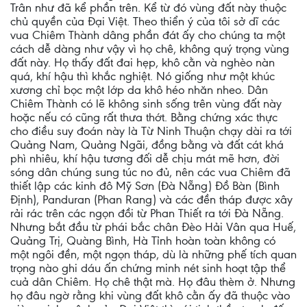
Trân như đã kể phần trên. Kể từ đó vùng đất này thuộc
chủ quyền của Đại Việt. Theo thiển ý của tôi sở dĩ các
vua Chiêm Thành dâng phần đát ấy cho chúng ta một
cách dễ dàng như vậy vì họ chê, không quý trọng vùng
đất này. Họ thấy đất đai hẹp, khô cằn và nghèo nàn
quá, khí hậu thì khắc nghiệt. Nó giống như một khúc
xương chỉ bọc một lớp da khô héo nhăn nheo. Dân
Chiêm Thành có lẽ không sinh sống trên vùng đất này
hoặc nếu có cũng rất thưa thớt. Bằng chứng xác thực
cho điều suy đoán này là Từ Ninh Thuận chạy dài ra tới
Quảng Nam, Quảng Ngãi, đồng bằng và đất cát khá
phì nhiêu, khí hậu tương đối dễ chịu mát mẽ hơn, đời
sóng dân chúng sung túc no đủ, nên các vua Chiêm đã
thiết lập các kinh đô Mỹ Sơn (Đà Nẵng) Đồ Bàn (Bình
Định), Panduran (Phan Rang) và các đền tháp được xây
rải rác trên các ngọn đồi từ Phan Thiết ra tới Đà Nẵng.
Nhưng bắt đầu từ phái bắc chân Đèo Hải Vân qua Huế,
Quảng Trị, Quàng Bình, Hà Tỉnh hoàn toàn không có
một ngôi đền, một ngọn tháp, dù là những phế tích quan
trọng nào ghi dáu ấn chứng minh nét sinh hoạt tập thể
cuả dân Chiêm. Họ chê thật mà. Họ đâu thèm ở. Nhưng
họ đâu ngờ rằng khi vùng đất khô cằn ấy đã thuộc vào