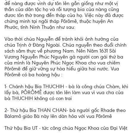
để nàng được vinh dự tôn lên gần giống như một vị
thần của dân tộc họ và rồi tượng bia của nàng cũng
đươc tôn thờ trong đền tháp của họ. Việc này đã được
chứng minh tại ngôi tháp Pôrômê, thuộc huyện An
Phước, tỉnh Ninh Thuận như sau:
Vào thời chúa Nguyễn để tránh khỏi ảnh hưởng của
chúa Trịnh ở Đàng Ngoài. Chúa nguyễn theo đuổi chính
sách sâm thực về phương Nam. Nên Năm 1631 Sãi
Vương Nguyễn Phúc Nguyên gả người con gái thứ ba
của mình là Nguyên Phúc Ngọc Khoa cho vua chiêm
Pôrômê để giữ vững sự hòa hiếu giữa hai nước. Vua
Pôrômê có ba hoàng hậu :
1- Chánh hậu Bia THUCHIH - bà là công chúa Chàm, khi
lấy bà, PÔRÔMÊ được tôn lên làm vua vì vua cha của
bà THUCHIH không có con trai
2- Thứ hậu Bia THAN CHAN- bà người gốc Rhade theo
Bàlamô giáo Bà này lên dàn hỏa với vua Pôrômê
Thứ hậu Bia UT - tức công chúa Ngọc Khoa của Đại Việt