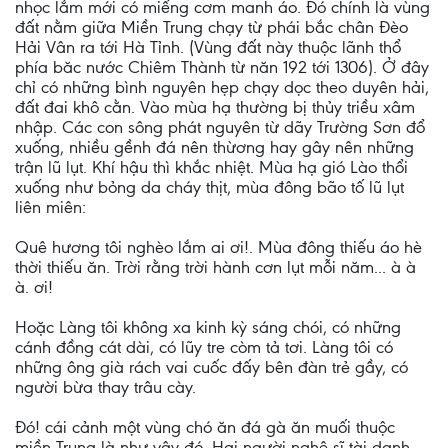
nhọc lắm mới có miếng cơm manh áo. Đó chính là vùng
đất nằm giữa Miền Trung chạy từ phái bắc chân Đèo
Hải Vân ra tới Hà Tỉnh. (Vùng đất này thuộc lãnh thổ
phía băc nước Chiêm Thành từ năn 192 tới 1306). Ở đây
chỉ có những bình nguyên hẹp chạy dọc theo duyên hải,
đất đai khô cằn. Vào mùa hạ thường bị thủy triều xâm
nhập. Các con sông phát nguyên từ dãy Trường Sơn đổ
xuống, nhiều gềnh đá nên thừơng hay gây nên những
trận lũ lụt. Khí hậu thì khắc nhiệt. Mùa hạ gió Lào thổi
xuống như bỏng da cháy thịt, mùa đông bão tố lũ lụt
liên miên:
Quê hương tôi nghèo lắm ai ơi!. Mùa đông thiếu áo hè
thời thiếu ăn. Trời rằng trời hành cơn lụt mỗi năm... à à
à. ơi!
Hoặc Làng tôi không xa kinh kỳ sáng chói, có những
cánh đồng cát dài, có lũy tre còm tả tơi. Làng tôi có
những ông già rách vai cuốc đấy bên đàn trẻ gầy, có
người bừa thay trâu cày.
Đó! cái cảnh một vùng chó ăn đá gà ăn muối thuộc
miền Trung là như vậy đó. Hai người nghệ sĩ tài danh