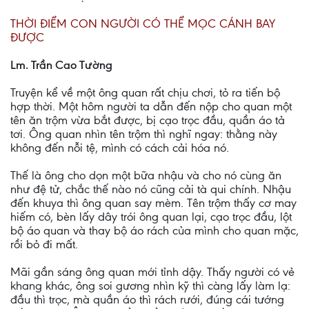
THỜI ĐIỂM CON NGƯỜI CÓ THỂ MỌC CÁNH BAY
ĐƯỢC
Lm. Trần Cao Tường
Truyện kể về một ông quan rất chịu chơi, tỏ ra tiến bộ
hợp thời. Một hôm người ta dẫn đến nộp cho quan một
tên ăn trộm vừa bắt được, bị cạo trọc đầu, quần áo tả
tơi. Ông quan nhìn tên trộm thì nghĩ ngay: thằng này
không đến nỗi tệ, mình có cách cải hóa nó.
Thế là ông cho dọn một bữa nhậu và cho nó cùng ăn
như đệ tử, chắc thế nào nó cũng cải tà qui chính. Nhậu
đến khuya thì ông quan say mèm. Tên trộm thấy cơ may
hiếm có, bèn lấy dây trói ông quan lại, cạo trọc đầu, lột
bộ áo quan và thay bộ áo rách của mình cho quan mặc,
rồi bỏ đi mất.
Mãi gần sáng ông quan mới tỉnh dậy. Thấy người có vẻ
khang khác, ông soi gương nhìn kỹ thì càng lấy làm lạ:
đầu thì trọc, mà quần áo thì rách rưới, đúng cái tướng