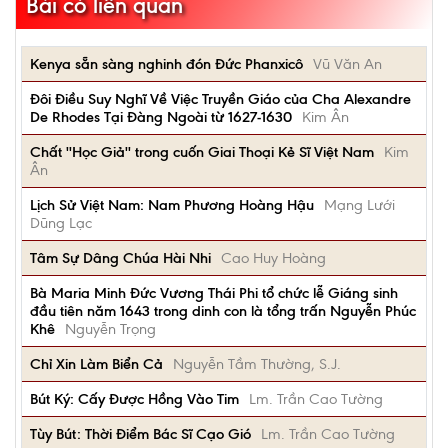
Bài có liên quan
Kenya sẵn sàng nghinh đón Đức Phanxicô
Vũ Văn An
Đôi Điều Suy Nghĩ Về Việc Truyền Giáo của Cha Alexandre
De Rhodes Tại Đàng Ngoài từ 1627-1630
Kim Ân
Chất ''Học Giả'' trong cuốn Giai Thoại Kẻ Sĩ Việt Nam
Kim
Ân
Lịch Sử Việt Nam: Nam Phương Hoàng Hậu
Mạng Lưới
Dũng Lạc
Tâm Sự Dâng Chúa Hài Nhi
Cao Huy Hoàng
Bà Maria Minh Đức Vương Thái Phi tổ chức lễ Giáng sinh
đầu tiên năm 1643 trong dinh con là tổng trấn Nguyễn Phúc
Khê
Nguyễn Trọng
Chỉ Xin Làm Biển Cả
Nguyễn Tầm Thường, S.J.
Bút Ký: Cấy Được Hồng Vào Tim
Lm. Trần Cao Tường
Tùy Bút: Thời Điểm Bác Sĩ Cạo Gió
Lm. Trần Cao Tường