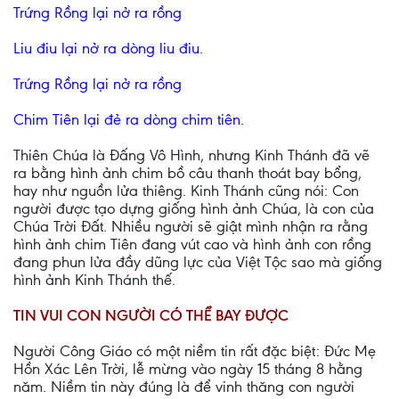
Trứng Rồng lại nở ra rồng
Liu điu lại nở ra dòng liu điu.
Trứng Rồng lại nở ra rồng
Chim Tiên lại đẻ ra dòng chim tiên.
Thiên Chúa là Đấng Vô Hình, nhưng Kinh Thánh đã vẽ
ra bằng hình ảnh chim bồ câu thanh thoát bay bổng,
hay như nguồn lửa thiêng. Kinh Thánh cũng nói: Con
người được tạo dựng giống hình ảnh Chúa, là con của
Chúa Trời Đất. Nhiều người sẽ giật mình nhận ra rằng
hình ảnh chim Tiên đang vút cao và hình ảnh con rồng
đang phun lửa đầy dũng lực của Việt Tộc sao mà giống
hình ảnh Kinh Thánh thế.
TIN VUI CON NGƯỜI CÓ THỂ BAY ĐƯỢC
Người Công Giáo có một niềm tin rất đặc biệt: Đức Mẹ
Hồn Xác Lên Trời, lễ mừng vào ngày 15 tháng 8 hằng
năm. Niềm tin này đúng là để vinh thăng con người