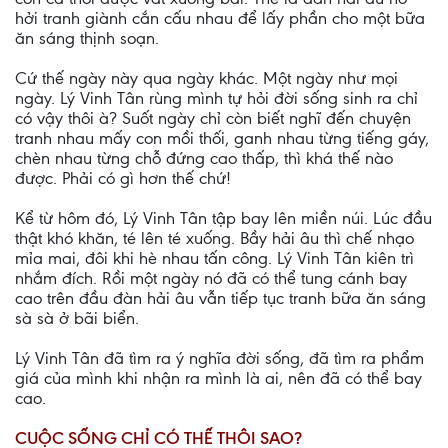
hởi tranh giành cắn cấu nhau để lấy phần cho một bữa
ăn sáng thịnh soạn.
Cứ thế ngày này qua ngày khác. Một ngày như mọi
ngày. Lý Vinh Tân rùng mình tự hỏi đời sống sinh ra chỉ
có vậy thôi à? Suốt ngày chỉ còn biết nghĩ đến chuyện
tranh nhau mấy con mồi thối, ganh nhau từng tiếng gáy,
chèn nhau từng chỗ đứng cao thấp, thì khá thế nào
được. Phải có gì hơn thế chứ!
Kể từ hôm đó, Lý Vinh Tân tập bay lên miền núi. Lúc đầu
thật khó khăn, té lên té xuống. Bầy hải âu thì chế nhạo
mỉa mai, đôi khi hè nhau tấn công. Lý Vinh Tân kiên trì
nhắm đích. Rồi một ngày nó đã có thể tung cánh bay
cao trên đầu đàn hải âu vẫn tiếp tục tranh bữa ăn sáng
sà sà ở bãi biển.
Lý Vinh Tân đã tìm ra ý nghĩa đời sống, đã tìm ra phẩm
giá của mình khi nhận ra mình là ai, nên đã có thể bay
cao.
CUỘC SỐNG CHỈ CÓ THẾ THÔI SAO?