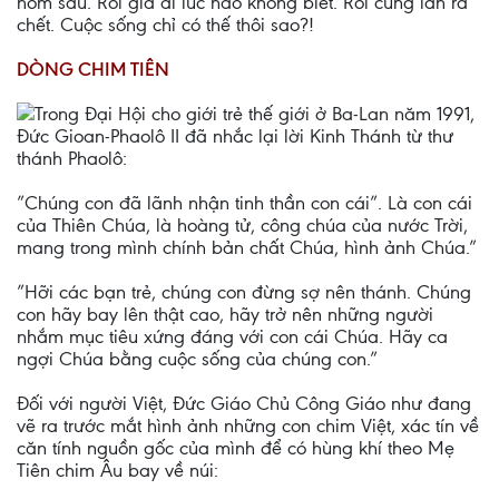
hôm sau. Rồi già đi lúc nào không biết. Rồi cũng lăn ra
chết. Cuộc sống chỉ có thế thôi sao?!
DÒNG CHIM TIÊN
Trong Đại Hội cho giới trẻ thế giới ở Ba-Lan năm 1991,
Đức Gioan-Phaolô II đã nhắc lại lời Kinh Thánh từ thư
thánh Phaolô:
”Chúng con đã lãnh nhận tinh thần con cái”. Là con cái
của Thiên Chúa, là hoàng tử, công chúa của nước Trời,
mang trong mình chính bản chất Chúa, hình ảnh Chúa.”
”Hỡi các bạn trẻ, chúng con đừng sợ nên thánh. Chúng
con hãy bay lên thật cao, hãy trở nên những người
nhắm mục tiêu xứng đáng với con cái Chúa. Hãy ca
ngợi Chúa bằng cuộc sống của chúng con.”
Đối với người Việt, Đức Giáo Chủ Công Giáo như đang
vẽ ra trước mắt hình ảnh những con chim Việt, xác tín về
căn tính nguồn gốc của mình để có hùng khí theo Mẹ
Tiên chim Âu bay về núi: