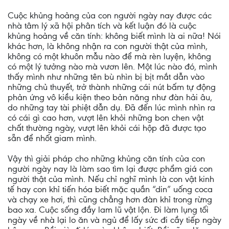
Cuộc khủng hoảng của con người ngày nay được các
nhà tâm lý xã hội phân tích và kết luận đó là cuộc
khủng hoảng về căn tính: không biết mình là ai nữa! Nói
khác hơn, là không nhận ra con người thật của mình,
không có một khuôn mẫu nào để mà rèn luyện, không
có một lý tưởng nào mà vươn lên. Một lúc nào đó, mình
thấy mình như những tên bù nhìn bị bịt mắt dẫn vào
những chủ thuyết, trở thành những cái nút bấm tự động
phản ứng vô kiều kiện theo bản năng như đàn hải âu,
do những tay tài phiệt dẫn dụ. Đã đến lúc mình nhìn ra
có cái gì cao hơn, vượt lên khỏi những bon chen vật
chất thường ngày, vượt lên khỏi cái hộp đã được tạo
sẵn để nhốt giam mình.
Vậy thì giải pháp cho những khủng căn tính của con
người ngày nay là làm sao tìm lại được phẩm giá con
người thật của mình. Nếu chỉ nghĩ mình là con vật kinh
tế hay con khỉ tiến hóa biết mặc quần “din” uống coca
và chạy xe hơi, thì cũng chẳng hơn đàn khỉ trong rừng
bao xa. Cuộc sống đầy lam lũ vật lộn. Đi làm lụng tối
ngày về nhà lại lo ăn và ngủ để lấy sức đi cầy tiếp ngày