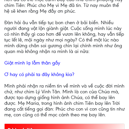
chim Tiên: Phúc cho Mẹ vì Mẹ đã tin. Từ nay muôn thế
hệ sẽ khen rằng Mẹ đầy ơn phúc.
Đàn hải âu vẫn tiếp tục bon chen ở bãi biển. Nhiều
người đang vật lộn giành giật. Cuộc sống mình lúc này
có nhìn thấy gì cao hơn để vươn lên không, hay vẫn tiếp
tục lết lê, mội ngày như mọi ngày? Có thể một lúc nào
mình dừng chân soi gương chìn lại chính mình như ông
quan mà không nhận ra mình là ai nữa:
Giật mình lạ lẫm thân gầy
Ơ hay có phải ta đây không kìa?
Mình phải nhận ra niềm tin về mình và về cuộc đời mình
chứ, như chim Lý Vinh Tân. Mình là con của Chúa mà,
được tạo dựng giống hình ảnh Chúa, có thể bay lên
được. Mẹ Maria, trong hình ảnh chim Tiên bay lên Trời
đang cất tiếng gọi đàn: Phúc cho con vì con cũng tin như
mẹ, con cũng có thể mọc cánh theo mẹ bay lên.