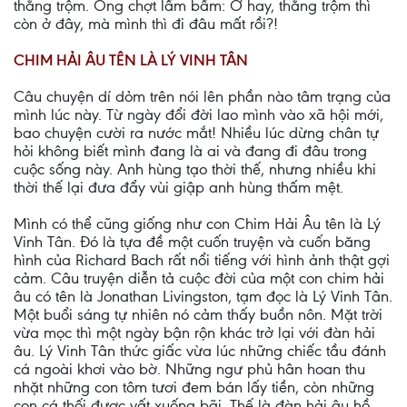
thằng trộm. Ông chợt lẩm bẩm: Ơ hay, thằng trộm thì
còn ở đây, mà mình thì đi đâu mất rồi?!
CHIM HẢI ÂU TÊN LÀ LÝ VINH TÂN
Câu chuyện dí dỏm trên nói lên phần nào tâm trạng của
mình lúc này. Từ ngày đổi đời lao mình vào xã hội mới,
bao chuyện cười ra nước mắt! Nhiều lúc dừng chân tự
hỏi không biết mình đang là ai và đang đi đâu trong
cuộc sống này. Anh hùng tạo thời thế, nhưng nhiều khi
thời thế lại đưa đẩy vùi giập anh hùng thấm mệt.
Mình có thể cũng giống như con Chim Hải Âu tên là Lý
Vinh Tân. Đó là tựa đề một cuốn truyện và cuốn băng
hình của Richard Bach rất nổi tiếng với hình ảnh thật gợi
cảm. Câu truyện diễn tả cuộc đời của một con chim hải
âu có tên là Jonathan Livingston, tạm đọc là Lý Vinh Tân.
Một buổi sáng tự nhiên nó cảm thấy buồn nôn. Mặt trời
vừa mọc thì một ngày bận rộn khác trở lại với đàn hải
âu. Lý Vinh Tân thức giấc vừa lúc những chiếc tầu đánh
cá ngoài khơi vào bờ. Những ngư phủ hân hoan thu
nhặt những con tôm tươi đem bán lấy tiền, còn những
con cá thối được vất xuống bãi. Thế là đàn hải âu hồ