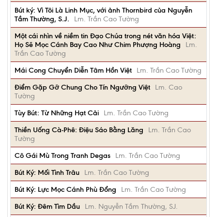
Bút ký: Vì Tôi Là Linh Mục, với ảnh Thornbird của Nguyễn
Tầm Thường, S.J.
Lm. Trần Cao Tường
Một cái nhìn về niềm tin Đạo Chúa trong nét văn hóa Việt:
Họ Sẽ Mọc Cánh Bay Cao Như Chim Phượng Hoàng
Lm.
Trần Cao Tường
Mái Cong Chuyển Diễn Tâm Hồn Việt
Lm. Trần Cao Tường
Điểm Gặp Gỡ Chung Cho Tín Ngưỡng Việt
Lm. Cao
Tường
Tùy Bút: Từ Những Hạt Cải
Lm. Trần Cao Tường
Thiền Uống Cà-Phê: Điệu Sáo Bằng Lăng
Lm. Trần Cao
Tường
Cô Gái Mù Trong Tranh Degas
Lm. Trần Cao Tường
Bút Ký: Mối Tình Trâu
Lm. Trần Cao Tường
Bút Ký: Lực Mọc Cánh Phù Đổng
Lm. Trần Cao Tường
Bút Ký: Đêm Tìm Dầu
Lm. Nguyễn Tầm Thường, SJ.