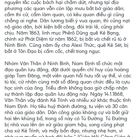
nguyên tắc cuộc bách hại chấm dứt, nhưng tại địa
phương các quan vẫn còn lập mưu bắt bớ giáo dân;
cấm thi cử, cấm làm quan, có kêu quan điều gì cũng
chẳng ai nghe. Dân lương biết ý vua quan, thì cũng nạt
nộ giáo dân, bới kiện bất công, đòi trái lẽ, cũng phải
chịu. Năm 1863, linh mục Phêrô Dũng quê Kẻ Bạng,
chính xứ Phát Diệm từ năm 1862, bị bắt và chết rũ tù ở
Ninh Bình. Cũng năm ấy cha Alexi Thức, quê Kẻ Sét, bị
bắt ở Tôn Đạo bị cấm cốc, chết trong ngục.
Nhóm Văn Thân ở Ninh Bình, Nam Định tổ chức một
đạo quân lưu động, đặt dưới quyền chỉ huy của hoàng
giáp Tam Đăng, một viên quan hồi hưu rất uy thế, vì các
tú tài, cử nhân cùng một số đông quan chức đều là cựu
học sinh của ông. Triều đình không bao giờ chấp nhận
sự thành lập đạo quân lưu động này. Ngày 14.1.1868,
Văn Thân vây đánh Kẻ Trình và nhiều xứ khác thuộc tỉnh
Nam Định. Họ tiêu huỷ thánh đường, tu viện và 30 căn
nhà của giáo dân. Dân công giáo kháng cự và bắt giữ
hai tên khủng bố, trong số này có Tú Đường. Tú Đường
bị nhà vua lên án xử giảo giam hậu, song cũng phạt
cha xứ Kẻ Trình, và mấy bổn đạo, nhưng nhẹ hơn, vì
nhà vua muốn xử hoà đôi bên.” (Giáo Hội Công Giáo ở