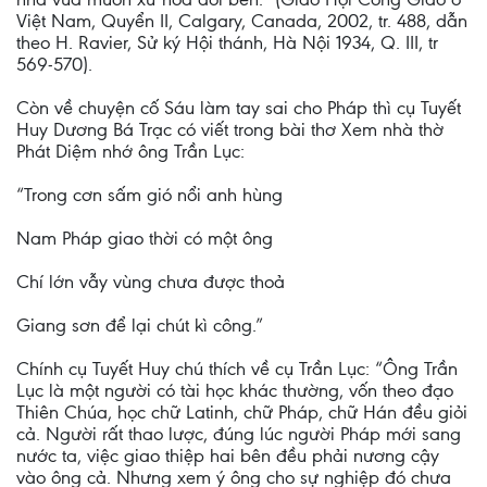
Việt Nam, Quyển II, Calgary, Canada, 2002, tr. 488, dẫn
theo H. Ravier, Sử ký Hội thánh, Hà Nội 1934, Q. III, tr
569-570).
Còn về chuyện cố Sáu làm tay sai cho Pháp thì cụ Tuyết
Huy Dương Bá Trạc có viết trong bài thơ Xem nhà thờ
Phát Diệm nhớ ông Trần Lục:
“Trong cơn sấm gió nổi anh hùng
Nam Pháp giao thời có một ông
Chí lớn vẫy vùng chưa được thoả
Giang sơn để lại chút kì công.”
Chính cụ Tuyết Huy chú thích về cụ Trần Lục: “Ông Trần
Lục là một người có tài học khác thường, vốn theo đạo
Thiên Chúa, học chữ Latinh, chữ Pháp, chữ Hán đều giỏi
cả. Người rất thao lược, đúng lúc người Pháp mới sang
nước ta, việc giao thiệp hai bên đều phải nương cậy
vào ông cả. Nhưng xem ý ông cho sự nghiệp đó chưa