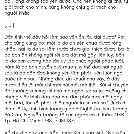
dài, lòng không sao yên được. Cho nên không ai chịu tự
giải thích cho mình, cũng không chịu giải thích cho
người khác.
[. .. ]
Dân tình thế đấy hỏi làm sao yên ổn lâu dài được? Xét
cho cùng cũng bởi một là do ơn trên chưa được rộng
khắp, hai là do sai lầm trước chưa giải thích được, ba là
do bọn ăn không ngồi rồi bịa đặt mà gây liên luỵ, bốn
là do bọn cường hào tác uy tác phúc ngoài pháp luật,
năm là do bọn quyền quý mượn uy thế doạ nạt người,
sáu là do dân đạo không yên tâm phải luôn luôn ngó
trước nhìn sau. Những điều ẩn khuất như vậy, ở đây
mười điều tôi mới chỉ mới nói một mà thôi. Bởi vì chuyện
đời thường ở trong thì nhỏ mà ngoài xé ra to. Huống chi
những việc bình dân doạ nạt đâu phải mới một ngày
một bữa, lâu rồi phải khiến người ta tin mà sợ.” (trích di
thảo số 14, Tình hình lương giáo ở Nghệ An theo Trương
Bá Cần, Nguyễn Trường Tộ con người và di thảo, NXB
Tp. Hồ Chí Minh 1988, tr. 181-183).
Về chuyện này, ông Trần Trọng Kim cũng viết: "Nguyên