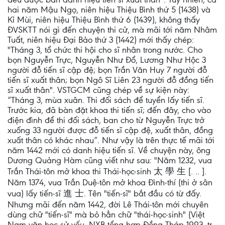
hai năm Mậu Ngọ, niên hiệu Thiệu Bình thứ 5 (1438) và
Kỉ Mùi, niên hiệu Thiệu Bình thứ 6 (1439), không thấy
ĐVSKTT nói gì đến chuyện thi cử, mà mãi tới năm Nhâm
Tuất, niên hiệu Đại Bảo thứ 3 (1442) mới thấy chép:
"Tháng 3, tổ chức thi hội cho sĩ nhân trong nước. Cho
bọn Nguyễn Trực, Nguyễn Như Đổ, Lương Như Hộc 3
người đỗ tiến sĩ cập đệ; bọn Trần Văn Huy 7 người đỗ
tiến sĩ xuất thân; bọn Ngô Sĩ Liên 23 người đỗ đồng tiến
sĩ xuất thân". VSTGCM cũng chép về sự kiện này:
“Tháng 3, mùa xuân. Thi đối sách để tuyển lấy tiến sĩ.
Trước kia, đã bàn đặt khoa thi tiến sĩ; đến đây, cho vào
điện đình để thi đối sách, ban cho từ Nguyễn Trực trở
xuống 33 người được đỗ tiến sĩ cập đệ, xuất thân, đồng
xuất thân có khác nhau”. Như vậy là trên thực tế mãi tới
năm 1442 mới có danh hiệu tiến sĩ. Về chuyện này, ông
Dương Quảng Hàm cũng viết như sau: "Năm 1232, vua
Trần Thái-tôn mở khoa thi Thái-học-sinh 太 學 生 [. .. ].
Năm 1374, vua Trần Duệ-tôn mở khoa Đình-thí (thi ở sân
vua) lấy tiến-sĩ 進 士. Tên "tiến-sĩ" bắt đầu có từ đấy.
Nhưng mãi đến năm 1442, đời Lê Thái-tôn mới chuyên
dùng chữ "tiến-sĩ" mà bỏ hẳn chữ "thái-học-sinh" (Việt
Nam văn học sử yếu, NXB tổng hợp Đồng Tháp 1993, tr.