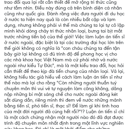
trao đổi qua lại rất cần thiết để mở rộng tri thức cũng
như tầm nhìn. Điều này đúng cả trên bình diện cá nhân
cũng như quốc gia. Đành rằng việc đưa người đi du học
ở nước ta hiện nay quả là còn nhiều bất cập và lạm
dụng, nhưng không phải vì thế mà chúng ta lại tự cô lập
mình khỏi dòng chảy tri thức nhân loại, bưng tai bịt mắt
trước những tiến bộ của thế giới! Việc làm luận án tiến sĩ
ở nước ngoài, đặc biệt là tại các trường đại học lớn trên
thế giới không có nghĩa là "con cháu chúng ta đến tận
bây giờ lại không có đủ trình độ để phong học vị cho
các nhà khoa học Việt Nam mà cứ phải nhờ vả nước
ngoài như kiểu Tự Đức", mà là một kiểu trao đổi, học hỏi
cần thiết để theo kịp đà tiến chung của nhân loại. Vả lại,
không hiểu tác giả hiểu về cách làm luận án tiến sĩ như
thế nào mà lại cho rằng "Còn những người thuần tuý
chuyên môn thì vui vẻ tự nguyện làm công không, dâng
nộp những bí mật sáng chế cho nước ngoài đóng két
sắt dùng dần, riêng mình thì đem về nước những mảnh
bằng tiến sĩ, phó tiến sĩ, thạc sĩ! Để làm gì khi tinh hoa
của một đời người đã cúng hết rồi?"!? Luận án tiến sĩ chỉ
là một cách chứng nhận một người nào đó đã đạt được
trình độ chuyên môn nhất định trong một lĩnh vực nghiên
cứu khoa học. Đó chỉ là một khởi điểm cho những