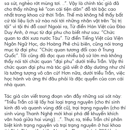
sa sút, nghèo rớt mùng tơi. ..”. Vậy là chính tác giả đã
cho thấy những kẻ “con cái tiện dân” đỗ tới bậc cao
nhất trong khoa cử thời Trần. Thế mà không hề thấy bất
cứ tài liệu lịch sử nào nói tới những nhân vật trên “bị trị
tội” vì tội thi đỗ cao! Ngoài ra, Từ điển Hán Việt của Đào
Duy Anh, ở mục từ đại phu cho biết như sau: “Chức
quan to đời xưa nước Tàu”. Từ điển Tiếng Việt của Viện
Ngôn Ngữ Học, do Hoàng Phê chủ biên, cũng nói trong
mục từ đại phu: “Chức quan tương đối cao ở Trung
Quốc”. Tôi cũng đã đọc qua nhiều bộ sử lớn mà không
thấy nói tới chức quan “đại phu” dưới triều Trần. Vậy thì
chức quan đại phu mà tác giả viết ở đây dường như chỉ
là tưởng tượng vô căn cứ! Hơn nữa, dưới triều Trần, việc
học hành và ứng thí đâu phải là đặc quyền của con cái
nhà quan.
Tác giả còn viết trong đoạn văn đầy những sai sót này:
“Triều Trần có lệ lấy hai loại trạng nguyên (cho thí sinh
kinh đô và quanh vùng đất cũ), trại trạng nguyên (cho thí
sinh vùng Thanh Nghệ mới khai phá để khuyến khích
văn hoá giữa hai vùng). ..”. Thực ra, triều Trần chỉ phân
biệt kinh trạng nguyên và trại trạng nguyên ở hai khoa