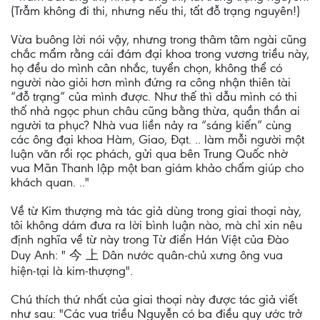
(Trẫm không đi thi, nhưng nếu thi, tất đỗ trạng nguyên!)
Vừa buông lời nói vậy, nhưng trong thâm tâm ngài cũng
chắc mẩm rằng cái đám đại khoa trong vương triều này,
họ đều do mình cân nhắc, tuyển chọn, không thể có
người nào giỏi hơn mình đứng ra công nhận thiên tài
“đỗ trạng” của mình được. Như thế thì dẫu mình có thi
thố nhả ngọc phun châu cũng bằng thừa, quần thần ai
người ta phục? Nhà vua liền nảy ra “sáng kiến” cùng
các ông đại khoa Hàm, Giao, Đạt. .. làm mỗi người một
luận văn rồi rọc phách, gửi qua bên Trung Quốc nhờ
vua Mãn Thanh lập một ban giám khảo chấm giúp cho
khách quan. .."
Về từ Kim thượng mà tác giả dùng trong giai thoại này,
tôi không dám đưa ra lời bình luận nào, mà chỉ xin nêu
định nghĩa về từ này trong Từ điển Hán Việt của Đào
Duy Anh: " 今 上 Dân nước quân-chủ xưng ông vua
hiện-tại là kim-thượng".
Chú thích thứ nhất của giai thoại này được tác giả viết
như sau: "Các vua triều Nguyễn có ba điều quy ước trở