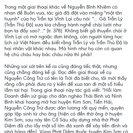
Trong một giai thoại khác về Nguyễn Bỉnh Khiêm có
nhan đề Buôn vua, tác giả đã đặt vào miệng "một tôn
huynh" của họ Trần tại Vĩnh Lại câu nói: "... Gã Trần Lý
(Trần Thủ Độ) xưa kia chẳng hành nghề chài lưới như
bọn ta đấy sao?..." (tr. 378). Không biết gã thuyền chài ở
Vĩnh Lại có mở ngoặc đơn không, còn người từng học
lịch sử Việt Nam đều biết rằng Trần Lý và Trần Thủ Độ là
hai nhân vật khác nhau. Mà hình như họ còn có quan
hệ chú cháu hay bác cháu nữa thì phải!
Những sai sót trên kể ra cũng đáng tiếc thật, nhưng
cũng chẳng đáng kể gì. Đọc đến giai thoại về cụ
Nguyễn Công Trứ có tên là Trời đà biết cho, tôi mới thấy
rằng cần phải đưa ra ý kiến để xua tan đi một số hiểu
lầm tai hại. Trong giai thoại này tác giả viết: "Hồi làm
Doanh điền sứ giúp cho dân nghèo Thái Bình và Ninh
Bình khai hoang mở hai huyện Kim Sơn, Tiền Hải,
Nguyễn Công Trứ được dân lương rất quý mến, quyên
góp lập sinh từ cho ông (hiện có đền thờ ông ở huyện
Kim Sơn, sau này tên Cố Sáu xây dựng nhà thờ Phát
Diệm đã cho lấy một số lớn đá xanh để xây tiền đình và
phá hỏng đền). Vùng Phát Diệm thuộc huyện Kim Sơn có