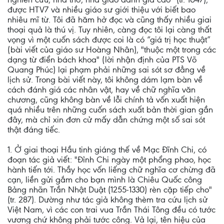
được HTV7 và nhiều giáo sư giới thiệu với biết bao
nhiêu mĩ từ. Tôi đã hăm hở đọc và cũng thấy nhiều giai
thoại quả là thú vị. Tuy nhiên, càng đọc tôi lại càng thất
vọng vì một cuốn sách được coi là có “giá trị học thuật”
(bài viết của giáo sư Hoàng Nhân), "thuộc một trong các
dạng từ điển bách khoa" (lời nhận định của PTS Võ
Quang Phúc) lại phạm phải những sai sót sơ đẳng về
lịch sử. Trong bài viết này, tôi không dám lạm bàn về
cách đánh giá các nhân vật, hay về chữ nghĩa văn
chương, cũng không bàn về lỗi chính tả vốn xuất hiện
quá nhiều trên những cuốn sách xuất bản thời gian gần
đây, mà chỉ xin đơn cử mấy dẫn chứng một số sai sót
thật đáng tiếc.
1. Ở giai thoại Hầu tinh giáng thế về Mạc Đĩnh Chi, có
đoạn tác giả viết: "Đỉnh Chi ngày một phổng phao, học
hành tiến tới. Thầy học vốn liếng chữ nghĩa cơ chừng đã
cạn, liền gửi gắm cho bạn mình là Chiêu Quốc công
Bảng nhãn Trần Nhật Duật (1255-1330) rèn cặp tiếp cho"
(tr. 287). Dường như tác giả không thèm tra cứu lịch sử
Việt Nam, vì các con trai vua Trần Thái Tông đều có tước
vương chứ không phải tước công. Vả lại, tên hiệu của