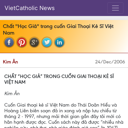
VietCatholic News
Chất ''Học Giả'' trong cuốn Giai Thoại Kẻ Sĩ Việt
Nam
Kim Ân
24/Dec/2006
CHẤT “HỌC GIẢ” TRONG CUỐN GIAI THOẠI KẺ SĨ
VIỆT NAM
Kim Ân
Cuốn Giai thoại kẻ sĩ Việt Nam do Thái Doãn Hiểu và
Hoàng Liên biên soạn đã in xong và nộp lưu chiểu từ
tháng 2 - 1997, nhưng mãi thời gian gần đây tôi mới có
hân hạnh được đọc. Cuốn sách này đã được “nhiều nhà
nghiên cứu, nhà thơ, nhà giáo đánh giá cao” (tr. 1047),