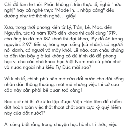
Chỉ để làm le thôi. Phần không ít trên thực tế, nghè "hữu
nghị" hay cả nghè thực "Made in. .. nhập cảng" đều
dường như trở thành nghè. .. giấy!
Xưa, trong thời phong kiến từ Lý, Trần, Lê, Mạc, đến
Nguyễn, tức từ năm 1075 đến khoa thi cuối cùng 1919,
cha ông ta đã mở 187 khoá thi đại khoa, lấy đỗ 46 trạng
nguyên, 2.971 tiến sĩ, hàng vạn cống (cử nhân), có người
nổi danh, có người vô mây khói. Lẽ nào, con cháu chúng
ta đến tận bây giờ lại không có đủ trình độ để phong
học vị cho các nhà khoa học Việt Nam mà cứ phải nhờ
vả nước ngoài như kiểu Tự Đức mãi sao?
Về kinh tế, chính phủ nên mở cửa đất nước cho đời sống
nhân dân thông thoáng, mát mẻ nhưng việc thi cử cao
cấp này cần phải bế quan toả cảng!
Bao giờ nhỉ thì ở xứ ta lập được Viện Hàn lâm để chấm
dứt hoàn toàn việc thất thoát chất xám cực kỳ quý hiếm
này của đất nước?"
Ai cũng biết rằng trong chuyện học hành, tri thức, việc