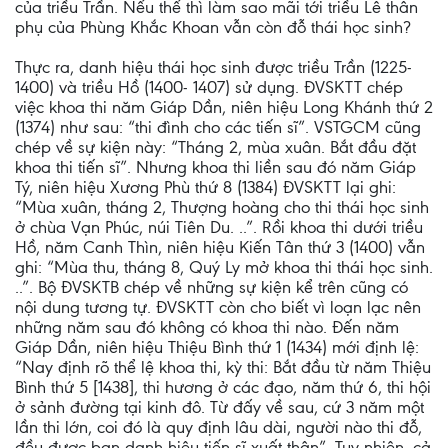
của triều Trần. Nếu thế thì làm sao mãi tới triều Lê thân
phụ của Phùng Khắc Khoan vẫn còn đỗ thái học sinh?
Thực ra, danh hiệu thái học sinh được triều Trần (1225-
1400) và triều Hồ (1400- 1407) sử dụng. ĐVSKTT chép
việc khoa thi năm Giáp Dần, niên hiệu Long Khánh thứ 2
(1374) như sau: “thi đình cho các tiến sĩ”. VSTGCM cũng
chép về sự kiện này: “Tháng 2, mùa xuân. Bắt đầu đặt
khoa thi tiến sĩ”. Nhưng khoa thi liền sau đó năm Giáp
Tý, niên hiệu Xương Phù thứ 8 (1384) ĐVSKTT lại ghi:
“Mùa xuân, tháng 2, Thượng hoàng cho thi thái học sinh
ở chùa Vạn Phúc, núi Tiên Du. ..”. Rồi khoa thi dưới triều
Hồ, năm Canh Thìn, niên hiệu Kiến Tân thứ 3 (1400) vẫn
ghi: “Mùa thu, tháng 8, Quý Ly mở khoa thi thái học sinh.
..”. Bộ ĐVSKTB chép về những sự kiện kể trên cũng có
nội dung tương tự. ĐVSKTT còn cho biết vì loạn lạc nên
những năm sau đó không có khoa thi nào. Đến năm
Giáp Dần, niên hiệu Thiệu Bình thứ 1 (1434) mới định lệ:
“Nay định rõ thể lệ khoa thi, kỳ thi: Bắt đầu từ năm Thiệu
Bình thứ 5 [1438], thi hương ở các đạo, năm thứ 6, thi hội
ở sảnh đường tại kinh đô. Từ đấy về sau, cứ 3 năm một
lần thi lớn, coi đó là quy định lâu dài, người nào thi đỗ,
đều được ban danh hiệu tiến sĩ xuất thân”. Tuy nhiên, cả