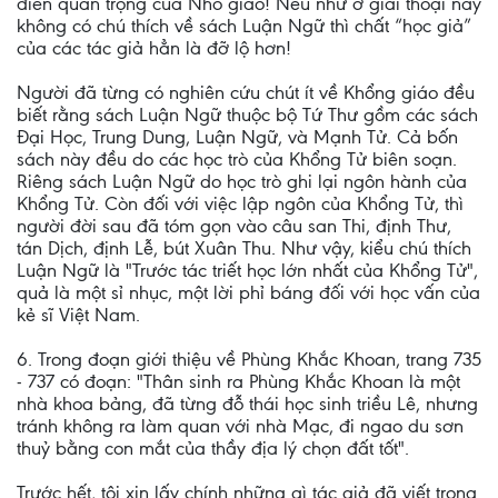
điển quan trọng của Nho giáo! Nếu như ở giai thoại này
không có chú thích về sách Luận Ngữ thì chất “học giả”
của các tác giả hẳn là đỡ lộ hơn!
Người đã từng có nghiên cứu chút ít về Khổng giáo đều
biết rằng sách Luận Ngữ thuộc bộ Tứ Thư gồm các sách
Đại Học, Trung Dung, Luận Ngữ, và Mạnh Tử. Cả bốn
sách này đều do các học trò của Khổng Tử biên soạn.
Riêng sách Luận Ngữ do học trò ghi lại ngôn hành của
Khổng Tử. Còn đối với việc lập ngôn của Khổng Tử, thì
người đời sau đã tóm gọn vào câu san Thi, định Thư,
tán Dịch, định Lễ, bút Xuân Thu. Như vậy, kiểu chú thích
Luận Ngữ là "Trước tác triết học lớn nhất của Khổng Tử",
quả là một sỉ nhục, một lời phỉ báng đối với học vấn của
kẻ sĩ Việt Nam.
6. Trong đoạn giới thiệu về Phùng Khắc Khoan, trang 735
- 737 có đoạn: "Thân sinh ra Phùng Khắc Khoan là một
nhà khoa bảng, đã từng đỗ thái học sinh triều Lê, nhưng
tránh không ra làm quan với nhà Mạc, đi ngao du sơn
thuỷ bằng con mắt của thầy địa lý chọn đất tốt".
Trước hết, tôi xin lấy chính những gì tác giả đã viết trong