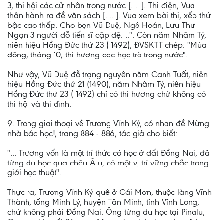
3, thi hội các cử nhân trong nước [. .. ]. Thi điện, Vua
thân hành ra đề văn sách [. .. ]. Vua xem bài thi, xếp thứ
bậc cao thấp. Cho bọn Vũ Duệ, Ngô Hoán, Lưu Thư
Ngạn 3 người đỗ tiến sĩ cập đệ. ..". Còn năm Nhâm Tý,
niên hiệu Hồng Đức thứ 23 ( 1492), ĐVSKTT chép: "Mùa
đông, tháng 10, thi hương cac học trò trong nước".
Như vậy, Vũ Duệ đỗ trạng nguyên năm Canh Tuất, niên
hiệu Hồng Đức thứ 21 (1490), năm Nhâm Tý, niên hiệu
Hồng Đức thứ 23 ( 1492) chỉ có thi hương chứ không có
thi hội và thi đình.
9. Trong giai thoại về Trương Vĩnh Ký, có nhan đề Mừng
nhà bác học!, trang 884 - 886, tác giả cho biết:
"... Trương vốn là một trí thức có học ở đất Đồng Nai, đã
từng du học qua châu Â u, có một vị trí vững chắc trong
giới học thuật".
Thực ra, Trương Vĩnh Ký quê ở Cái Mơn, thuộc làng Vĩnh
Thành, tổng Minh Lý, huyện Tân Minh, tỉnh Vĩnh Long,
chứ không phải Đồng Nai. Ông từng du học tại Pinalu,