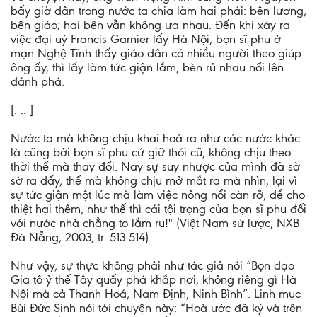
bấy giờ dân trong nước ta chia làm hai phái: bên lương,
bên giáo; hai bên vẫn không ưa nhau. Đến khi xảy ra
việc đại uý Francis Garnier lấy Hà Nội, bọn sĩ phu ở
mạn Nghệ Tĩnh thấy giáo dân có nhiều người theo giúp
ông ấy, thì lấy làm tức giận lắm, bèn rủ nhau nổi lên
đánh phá.
[. .. ]
Nước ta mà không chịu khai hoá ra như các nước khác
là cũng bởi bọn sĩ phu cứ giữ thói cũ, không chịu theo
thời thế mà thay đổi. Nay sự suy nhược của mình đã sờ
sờ ra đấy, thế mà không chịu mở mắt ra mà nhìn, lại vì
sự tức giận một lúc mà làm việc nông nổi càn rỡ, để cho
thiệt hại thêm, như thế thì cái tội trọng của bọn sĩ phu đối
với nước nhà chẳng to lắm ru!" (Việt Nam sử lược, NXB
Đà Nẵng, 2003, tr. 513-514).
Như vậy, sự thực không phải như tác giả nói “Bọn đạo
Gia tô ỷ thế Tây quấy phá khắp nơi, không riêng gì Hà
Nội mà cả Thanh Hoá, Nam Định, Ninh Bình”. Linh mục
Bùi Đức Sinh nói tới chuyện này: “Hoà ước đã ký và trên