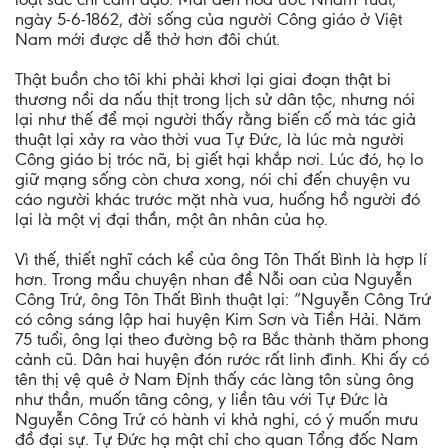
ngày 5-6-1862, đời sống của người Công giáo ở Việt
Nam mới được dễ thở hơn đôi chút.
Thật buồn cho tôi khi phải khơi lại giai đoạn thật bi
thương nồi da nấu thịt trong lịch sử dân tộc, nhưng nói
lại như thế để mọi người thấy rằng biến cố mà tác giả
thuật lại xảy ra vào thời vua Tự Đức, là lúc mà người
Công giáo bị tróc nã, bị giết hại khắp nơi. Lúc đó, họ lo
giữ mạng sống còn chưa xong, nói chi đến chuyện vu
cáo người khác trước mặt nhà vua, huống hồ người đó
lại là một vị đại thần, một ân nhân của họ.
Vì thế, thiết nghĩ cách kể của ông Tôn Thất Bình là hợp lí
hơn. Trong mẩu chuyện nhan đề Nỗi oan của Nguyễn
Công Trứ, ông Tôn Thất Bình thuật lại: “Nguyễn Công Trứ
có công sáng lập hai huyện Kim Sơn và Tiền Hải. Năm
75 tuổi, ông lại theo đường bộ ra Bắc thành thăm phong
cảnh cũ. Dân hai huyện đón rước rất linh đình. Khi ấy có
tên thị vệ quê ở Nam Định thấy các làng tôn sùng ông
như thần, muốn tâng công, y liền tâu với Tự Đức là
Nguyễn Công Trứ có hành vi khả nghi, có ý muốn mưu
đồ đại sự. Tự Đức hạ mật chỉ cho quan Tổng đốc Nam