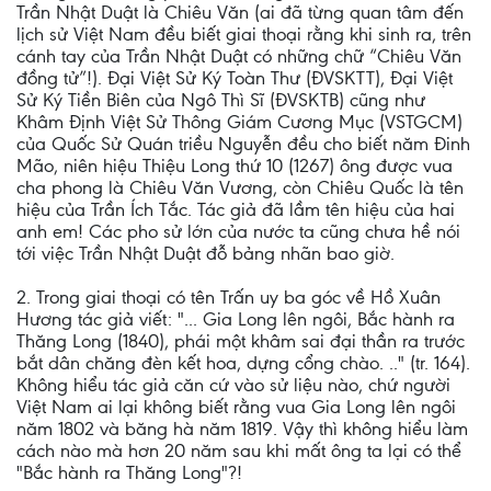
Trần Nhật Duật là Chiêu Văn (ai đã từng quan tâm đến
lịch sử Việt Nam đều biết giai thoại rằng khi sinh ra, trên
cánh tay của Trần Nhật Duật có những chữ “Chiêu Văn
đồng tử”!). Đại Việt Sử Ký Toàn Thư (ĐVSKTT), Đại Việt
Sử Ký Tiền Biên của Ngô Thì Sĩ (ĐVSKTB) cũng như
Khâm Định Việt Sử Thông Giám Cương Mục (VSTGCM)
của Quốc Sử Quán triều Nguyễn đều cho biết năm Đinh
Mão, niên hiệu Thiệu Long thứ 10 (1267) ông được vua
cha phong là Chiêu Văn Vương, còn Chiêu Quốc là tên
hiệu của Trần Ích Tắc. Tác giả đã lầm tên hiệu của hai
anh em! Các pho sử lớn của nước ta cũng chưa hề nói
tới việc Trần Nhật Duật đỗ bảng nhãn bao giờ.
2. Trong giai thoại có tên Trấn uy ba góc về Hồ Xuân
Hương tác giả viết: "... Gia Long lên ngôi, Bắc hành ra
Thăng Long (1840), phái một khâm sai đại thần ra trước
bắt dân chăng đèn kết hoa, dựng cổng chào. .." (tr. 164).
Không hiểu tác giả căn cứ vào sử liệu nào, chứ người
Việt Nam ai lại không biết rằng vua Gia Long lên ngôi
năm 1802 và băng hà năm 1819. Vậy thì không hiểu làm
cách nào mà hơn 20 năm sau khi mất ông ta lại có thể
"Bắc hành ra Thăng Long"?!