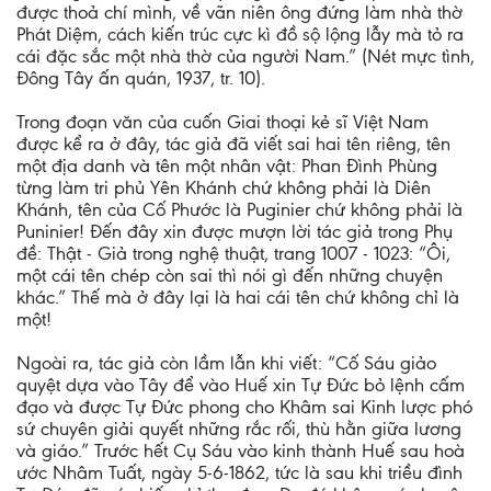
được thoả chí mình, về vãn niên ông đứng làm nhà thờ
Phát Diệm, cách kiến trúc cực kì đồ sộ lộng lẫy mà tỏ ra
cái đặc sắc một nhà thờ của người Nam.” (Nét mực tình,
Đông Tây ấn quán, 1937, tr. 10).
Trong đoạn văn của cuốn Giai thoại kẻ sĩ Việt Nam
được kể ra ở đây, tác giả đã viết sai hai tên riêng, tên
một địa danh và tên một nhân vật: Phan Đình Phùng
từng làm tri phủ Yên Khánh chứ không phải là Diên
Khánh, tên của Cố Phước là Puginier chứ không phải là
Puninier! Đến đây xin được mượn lời tác giả trong Phụ
đề: Thật - Giả trong nghệ thuật, trang 1007 - 1023: “Ôi,
một cái tên chép còn sai thì nói gì đến những chuyện
khác.” Thế mà ở đây lại là hai cái tên chứ không chỉ là
một!
Ngoài ra, tác giả còn lầm lẫn khi viết: “Cố Sáu giảo
quyệt dựa vào Tây để vào Huế xin Tự Đức bỏ lệnh cấm
đạo và được Tự Đức phong cho Khâm sai Kinh lược phó
sứ chuyên giải quyết những rắc rối, thù hằn giữa lương
và giáo.” Trước hết Cụ Sáu vào kinh thành Huế sau hoà
ước Nhâm Tuất, ngày 5-6-1862, tức là sau khi triều đình