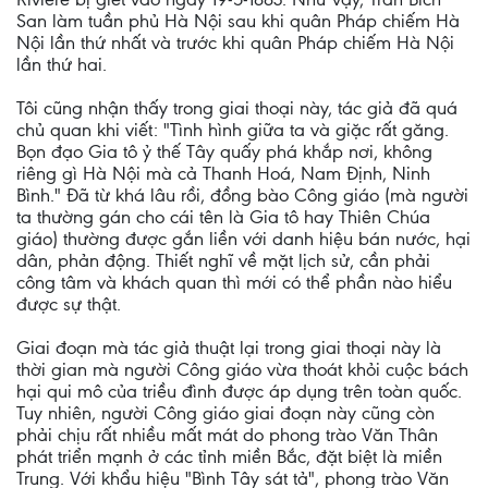
San làm tuần phủ Hà Nội sau khi quân Pháp chiếm Hà
Nội lần thứ nhất và trước khi quân Pháp chiếm Hà Nội
lần thứ hai.
Tôi cũng nhận thấy trong giai thoại này, tác giả đã quá
chủ quan khi viết: "Tình hình giữa ta và giặc rất găng.
Bọn đạo Gia tô ỷ thế Tây quấy phá khắp nơi, không
riêng gì Hà Nội mà cả Thanh Hoá, Nam Định, Ninh
Bình." Đã từ khá lâu rồi, đồng bào Công giáo (mà người
ta thường gán cho cái tên là Gia tô hay Thiên Chúa
giáo) thường được gắn liền với danh hiệu bán nước, hại
dân, phản động. Thiết nghĩ về mặt lịch sử, cần phải
công tâm và khách quan thì mới có thể phần nào hiểu
được sự thật.
Giai đoạn mà tác giả thuật lại trong giai thoại này là
thời gian mà người Công giáo vừa thoát khỏi cuộc bách
hại qui mô của triều đình được áp dụng trên toàn quốc.
Tuy nhiên, người Công giáo giai đoạn này cũng còn
phải chịu rất nhiều mất mát do phong trào Văn Thân
phát triển mạnh ở các tỉnh miền Bắc, đặt biệt là miền
Trung. Với khẩu hiệu "Bình Tây sát tả", phong trào Văn