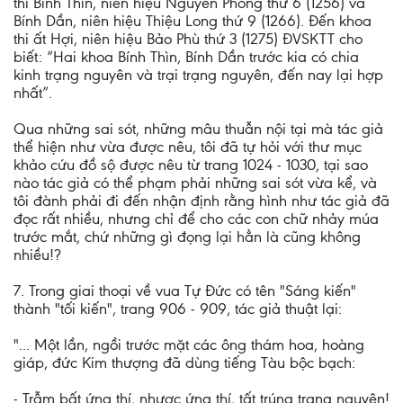
thi Bính Thìn, niên hiệu Nguyên Phong thứ 6 (1256) và
Bính Dần, niên hiệu Thiệu Long thứ 9 (1266). Đến khoa
thi ất Hợi, niên hiệu Bảo Phù thứ 3 (1275) ĐVSKTT cho
biết: “Hai khoa Bính Thìn, Bính Dần trước kia có chia
kinh trạng nguyên và trại trạng nguyên, đến nay lại hợp
nhất”.
Qua những sai sót, những mâu thuẫn nội tại mà tác giả
thể hiện như vừa được nêu, tôi đã tự hỏi với thư mục
khảo cứu đồ sộ được nêu từ trang 1024 - 1030, tại sao
nào tác giả có thể phạm phải những sai sót vừa kể, và
tôi đành phải đi đến nhận định rằng hình như tác giả đã
đọc rất nhiều, nhưng chỉ để cho các con chữ nhảy múa
trước mắt, chứ những gì đọng lại hẳn là cũng không
nhiều!?
7. Trong giai thoại về vua Tự Đức có tên "Sáng kiến"
thành "tối kiến", trang 906 - 909, tác giả thuật lại:
"... Một lần, ngồi trước mặt các ông thám hoa, hoàng
giáp, đức Kim thượng đã dùng tiếng Tàu bộc bạch:
- Trẫm bất ứng thí, nhược ứng thí, tất trúng trạng nguyên!