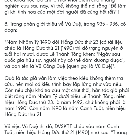
nghiên cứu sau này. Vì thế, không thể nói rằng "Để làm
gì khi tinh hoa của một đời người đã cúng hết rồi?"!
8. Trong phần giới thiệu về Vũ Duệ, trang 935 - 936, có
đoạn:
"Năm Nhâm Tý 1490 đời Hồng Đức thứ 23 (có tài liệu
chép là Hồng Đức thứ 21 (1490) thi đỗ trạng nguyên ở
tuổi hai mươi, được Lê Thánh Tông khen: "Ngày sau
quốc gia hữu sự, người này có thể đảm đương được",
và ban tên là Vũ Công Duệ (quen gọi là Vũ Duệ)".
Quả là tác giả vẫn làm việc theo kiểu không thèm tra
cứu, nên mới có kiểu trình bày lấp lửng như vừa nêu.
Còn nếu chịu khó tra cứu một chút thôi, hẳn tác giả phải
biết rằng năm Nhâm Tý dưới triều Lê Thánh Tông, niên
hiệu Hồng Đức thứ 23, là năm 1492, chứ không phải là
năm 1490! Còn năm 1490 là năm Canh Tuất, niên hiệu
Hồng Đức thứ 21.
Về việc Vũ Duệ thi đỗ, ĐVSKTT chép vào năm Canh
Tuất, niên hiệu Hồng Đức thứ 21 (1490) như sau: "Tháng