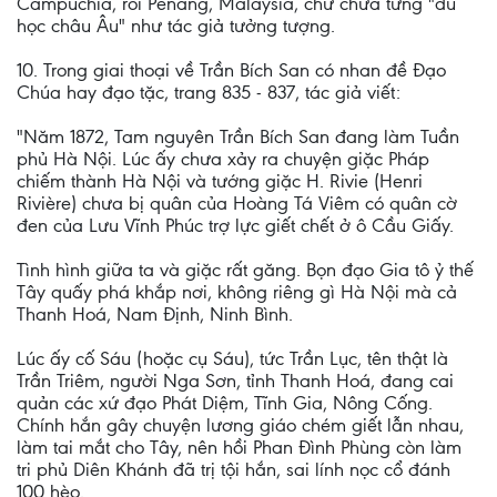
Campuchia, rồi Pénang, Malaysia, chứ chưa từng "du
học châu Âu" như tác giả tưởng tượng.
10. Trong giai thoại về Trần Bích San có nhan đề Đạo
Chúa hay đạo tặc, trang 835 - 837, tác giả viết:
"Năm 1872, Tam nguyên Trần Bích San đang làm Tuần
phủ Hà Nội. Lúc ấy chưa xảy ra chuyện giặc Pháp
chiếm thành Hà Nội và tướng giặc H. Rivie (Henri
Rivière) chưa bị quân của Hoàng Tá Viêm có quân cờ
đen của Lưu Vĩnh Phúc trợ lực giết chết ở ô Cầu Giấy.
Tình hình giữa ta và giặc rất găng. Bọn đạo Gia tô ỷ thế
Tây quấy phá khắp nơi, không riêng gì Hà Nội mà cả
Thanh Hoá, Nam Định, Ninh Bình.
Lúc ấy cố Sáu (hoặc cụ Sáu), tức Trần Lục, tên thật là
Trần Triêm, người Nga Sơn, tỉnh Thanh Hoá, đang cai
quản các xứ đạo Phát Diệm, Tĩnh Gia, Nông Cống.
Chính hắn gây chuyện lương giáo chém giết lẫn nhau,
làm tai mắt cho Tây, nên hồi Phan Đình Phùng còn làm
tri phủ Diên Khánh đã trị tội hắn, sai lính nọc cổ đánh
100 hèo.