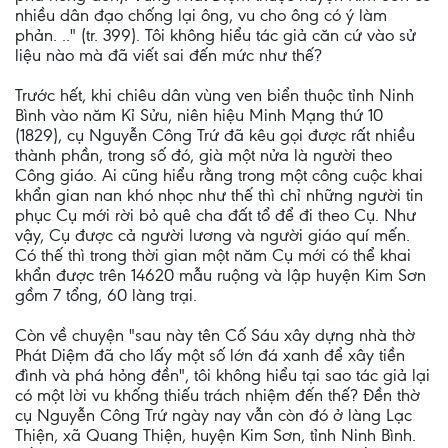
nhiều dân đạo chống lại ông, vu cho ông có ý làm
phản. .." (tr. 399). Tôi không hiểu tác giả căn cứ vào sử
liệu nào mà đã viết sai đến mức như thế?
Trước hết, khi chiêu dân vùng ven biển thuộc tỉnh Ninh
Bình vào năm Kỉ Sửu, niên hiệu Minh Mạng thứ 10
(1829), cụ Nguyễn Công Trứ đã kêu gọi được rất nhiều
thành phần, trong số đó, già một nửa là người theo
Công giáo. Ai cũng hiểu rằng trong một công cuộc khai
khẩn gian nan khó nhọc như thế thì chỉ những người tin
phục Cụ mới rời bỏ quê cha đất tổ để đi theo Cụ. Như
vậy, Cụ được cả người lương và người giáo quí mến.
Có thế thì trong thời gian một năm Cụ mới có thể khai
khẩn được trên 14620 mẫu ruộng và lập huyện Kim Sơn
gồm 7 tổng, 60 làng trại.
Còn về chuyện "sau này tên Cố Sáu xây dựng nhà thờ
Phát Diệm đã cho lấy một số lớn đá xanh để xây tiền
đình và phá hỏng đền", tôi không hiểu tại sao tác giả lại
có một lời vu khống thiếu trách nhiệm đến thế? Đền thờ
cụ Nguyễn Công Trứ ngày nay vẫn còn đó ở làng Lạc
Thiện, xã Quang Thiện, huyện Kim Sơn, tỉnh Ninh Bình.