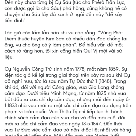
Đền này chưa từng bị Cụ Sáu (tức cha Phêrô Trần Lục,
còn được gọi là cha Sáu) phá hỏng, cũng không hề có
chuyện cha Sáu lấy đá xanh ở ngôi đền này "để xây
tiền đình".
Tác giả còn lầm lẫn hơn khi vu cáo rằng: “Vùng Phát
Diệm thuộc huyện Kim Sơn có nhiều dân đạo chống lại
ông, vu cho ông có ý làm phản”. Để hiểu vấn đề một
cách rõ ràng hơn, tôi xin cống hiến Quí Vị một vài sử
liệu:
Cụ Nguyễn Công Trứ sinh năm 1778, mất năm 1859. Sự
kiện tác giả kể lại trong giai thoại trên xảy ra sau khi Cụ
đã nghỉ hưu, tức là sau năm Tự Đức thứ 1 (1848). Trong
khi đó, đối với người Công giáo, vua Gia Long không
cấm đạo. Dưới triều Minh Mạng, từ năm 1825 nhà vua
bắt đầu ra các chỉ dụ cấm đạo, nhưng mãi đến ngày 6-
1-1833 nhà vua mới ra một sắc chỉ cấm đạo áp dụng trên
phạm vi toàn quốc. Vua Thiệu Trị chỉ tiếp tục thi hành
chính sách cấm đạo của vua cha và đến mãi cuối đời
mới ra sắc chỉ cấm đạo vào ngày 13-5-1847. Đến thời
vua Tự Đức việc cấm đạo trở nên khốc liệt nhất với hàng
loạt sắc chỉ cấm đạo. Mãi đến hoà ước Nhâm Tuất,