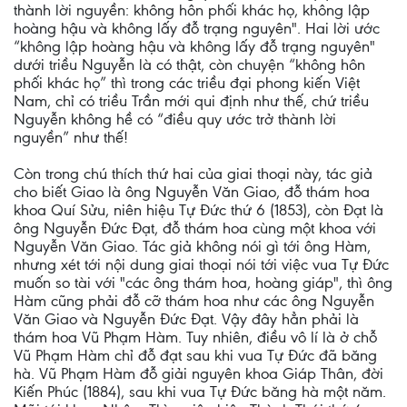
thành lời nguyền: không hôn phối khác họ, không lập
hoàng hậu và không lấy đỗ trạng nguyên". Hai lời ước
“không lập hoàng hậu và không lấy đỗ trạng nguyên"
dưới triều Nguyễn là có thật, còn chuyện “không hôn
phối khác họ” thì trong các triều đại phong kiến Việt
Nam, chỉ có triều Trần mới qui định như thế, chứ triều
Nguyễn không hề có “điều quy ước trở thành lời
nguyền” như thế!
Còn trong chú thích thứ hai của giai thoại này, tác giả
cho biết Giao là ông Nguyễn Văn Giao, đỗ thám hoa
khoa Quí Sửu, niên hiệu Tự Đức thứ 6 (1853), còn Đạt là
ông Nguyễn Đức Đạt, đỗ thám hoa cùng một khoa với
Nguyễn Văn Giao. Tác giả không nói gì tới ông Hàm,
nhưng xét tới nội dung giai thoại nói tới việc vua Tự Đức
muốn so tài với "các ông thám hoa, hoàng giáp", thì ông
Hàm cũng phải đỗ cỡ thám hoa như các ông Nguyễn
Văn Giao và Nguyễn Đức Đạt. Vậy đây hẳn phải là
thám hoa Vũ Phạm Hàm. Tuy nhiên, điều vô lí là ở chỗ
Vũ Phạm Hàm chỉ đỗ đạt sau khi vua Tự Đức đã băng
hà. Vũ Phạm Hàm đỗ giải nguyên khoa Giáp Thân, đời
Kiến Phúc (1884), sau khi vua Tự Đức băng hà một năm.