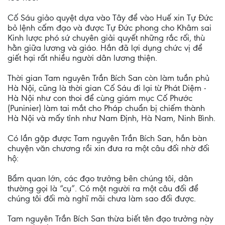
Cố Sáu giảo quyệt dựa vào Tây để vào Huế xin Tự Đức
bỏ lệnh cấm đạo và được Tự Đức phong cho Khâm sai
Kinh lược phó sứ chuyên giải quyết những rắc rối, thù
hằn giữa lương và giáo. Hắn đã lợi dụng chức vị để
giết hại rất nhiều người dân lương thiện.
Thời gian Tam nguyên Trần Bích San còn làm tuần phủ
Hà Nội, cũng là thời gian Cố Sáu đi lại từ Phát Diệm -
Hà Nội như con thoi để cùng giám mục Cố Phước
(Puninier) làm tai mắt cho Pháp chuẩn bị chiếm thành
Hà Nội và mấy tỉnh như Nam Định, Hà Nam, Ninh Bình.
Có lần gặp được Tam nguyên Trần Bích San, hắn bàn
chuyện văn chương rồi xin đưa ra một câu đối nhờ đối
hộ:
Bẩm quan lớn, các đạo trưởng bên chúng tôi, dân
thường gọi là “cụ”. Có một người ra một câu đối để
chúng tôi đối mà nghĩ mãi chưa làm sao đối được.
Tam nguyên Trần Bích San thừa biết tên đạo trưởng này