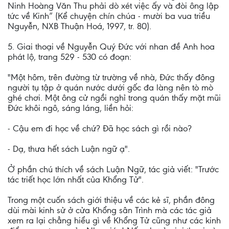
Ninh Hoàng Văn Thu phải dò xét việc ấy và đòi ông lập
tức về Kinh” (Kể chuyện chín chúa - mười ba vua triều
Nguyễn, NXB Thuận Hoá, 1997, tr. 80).
5. Giai thoại về Nguyễn Quý Đức với nhan đề Anh hoa
phát lộ, trang 529 - 530 có đoạn:
"Một hôm, trên đường từ trường về nhà, Đức thấy đông
người tụ tập ở quán nước dưới gốc đa làng nên tò mò
ghé chơi. Một ông cử ngồi nghỉ trong quán thấy mặt mũi
Đức khôi ngô, sáng láng, liền hỏi:
- Cậu em đi học về chứ? Đã học sách gì rồi nào?
- Dạ, thưa hết sách Luận ngữ ạ".
Ở phần chú thích về sách Luận Ngữ, tác giả viết: "Trước
tác triết học lớn nhất của Khổng Tử".
Trong một cuốn sách giới thiệu về các kẻ sĩ, phần đông
dùi mài kinh sử ở cửa Khổng sân Trình mà các tác giả
xem ra lại chẳng hiểu gì về Khổng Tử cũng như các kinh