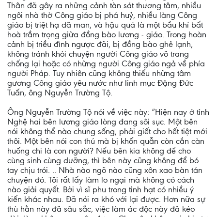
Thân đã gây ra những cảnh tàn sát thương tâm, nhiều
ngôi nhà thờ Công giáo bị phá huỷ, nhiều làng Công
giáo bị triệt hạ dã man, và hậu quả là một bầu khí bất
hoà trầm trọng giữa đồng bào lương - giáo. Trong hoàn
cảnh bị triều đình ngược đãi, bị đồng bào ghẻ lạnh,
không tránh khỏi chuyện người Công giáo võ trang
chống lại hoặc có những người Công giáo ngả về phía
người Pháp. Tuy nhiên cũng không thiếu những tâm
gương Công giáo yêu nước như linh mục Đặng Đức
Tuấn, ông Nguyễn Trường Tộ.
Ông Nguyễn Trường Tộ nói về việc này: “Hiện nay ở tỉnh
Nghệ hai bên lương giáo lòng đang sôi sục. Một bên
nói không thể nào chung sống, phải giết cho hết tiệt mới
thôi. Một bên nói con thú mà bị khốn quẫn còn cắn càn
huống chi là con người? Nếu bên kia không để cho
cùng sinh cùng dưỡng, thì bên này cũng không để bó
tay chịu trói. .. Nhà nào ngõ nào cũng xôn xao bàn tán
chuyện đó. Tôi rất lấy làm lo ngại mà không có cách
nào giải quyết. Bởi vì sĩ phu trong tỉnh hạt có nhiều ý
kiến khác nhau. Đã nói ra khó với lại được. Hơn nữa sự
thù hằn này đã sâu sắc, việc làm ác độc này đã kéo