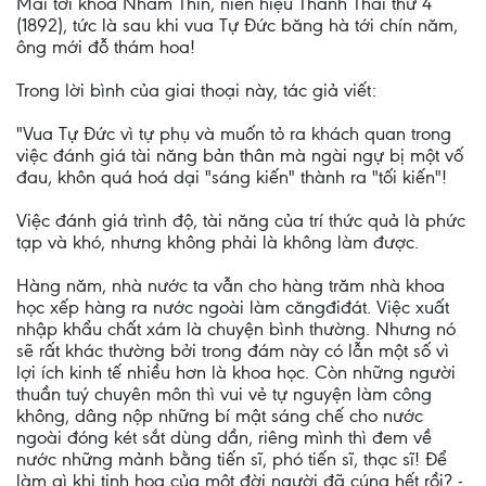
Mãi tới khoa Nhâm Thìn, niên hiệu Thành Thái thứ 4
(1892), tức là sau khi vua Tự Đức băng hà tới chín năm,
ông mới đỗ thám hoa!
Trong lời bình của giai thoại này, tác giả viết:
"Vua Tự Đức vì tự phụ và muốn tỏ ra khách quan trong
việc đánh giá tài năng bản thân mà ngài ngự bị một vố
đau, khôn quá hoá dại "sáng kiến" thành ra "tối kiến"!
Việc đánh giá trình độ, tài năng của trí thức quả là phức
tạp và khó, nhưng không phải là không làm được.
Hàng năm, nhà nước ta vẫn cho hàng trăm nhà khoa
học xếp hàng ra nước ngoài làm căngđiđát. Việc xuất
nhập khẩu chất xám là chuyện bình thường. Nhưng nó
sẽ rất khác thường bởi trong đám này có lẫn một số vì
lợi ích kinh tế nhiều hơn là khoa học. Còn những người
thuần tuý chuyên môn thì vui vẻ tự nguyện làm công
không, dâng nộp những bí mật sáng chế cho nước
ngoài đóng két sắt dùng dần, riêng mình thì đem về
nước những mảnh bằng tiến sĩ, phó tiến sĩ, thạc sĩ! Để
làm gì khi tinh hoa của một đời người đã cúng hết rồi? -