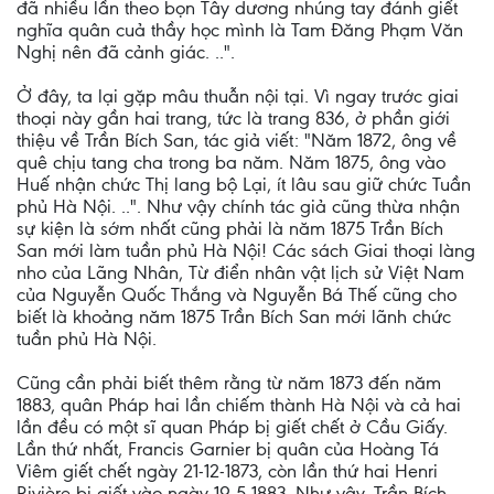
đã nhiều lần theo bọn Tây dương nhúng tay đánh giết
nghĩa quân cuả thầy học mình là Tam Đăng Phạm Văn
Nghị nên đã cảnh giác. ..".
Ở đây, ta lại gặp mâu thuẫn nội tại. Vì ngay trước giai
thoại này gần hai trang, tức là trang 836, ở phần giới
thiệu về Trần Bích San, tác giả viết: "Năm 1872, ông về
quê chịu tang cha trong ba năm. Năm 1875, ông vào
Huế nhận chức Thị lang bộ Lại, ít lâu sau giữ chức Tuần
phủ Hà Nội. ..". Như vậy chính tác giả cũng thừa nhận
sự kiện là sớm nhất cũng phải là năm 1875 Trần Bích
San mới làm tuần phủ Hà Nội! Các sách Giai thoại làng
nho của Lãng Nhân, Từ điển nhân vật lịch sử Việt Nam
của Nguyễn Quốc Thắng và Nguyễn Bá Thế cũng cho
biết là khoảng năm 1875 Trần Bích San mới lãnh chức
tuần phủ Hà Nội.
Cũng cần phải biết thêm rằng từ năm 1873 đến năm
1883, quân Pháp hai lần chiếm thành Hà Nội và cả hai
lần đều có một sĩ quan Pháp bị giết chết ở Cầu Giấy.
Lần thứ nhất, Francis Garnier bị quân của Hoàng Tá
Viêm giết chết ngày 21-12-1873, còn lần thứ hai Henri
Rivière bị giết vào ngày 19-5-1883. Như vậy, Trần Bích