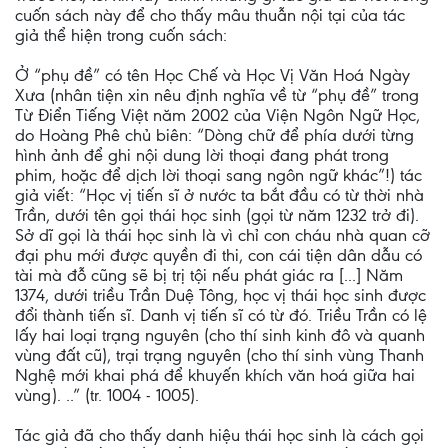
cuốn sách này để cho thấy mâu thuẫn nội tại của tác
giả thể hiện trong cuốn sách:
Ở “phụ đề” có tên Học Chế và Học Vị Văn Hoá Ngày
Xưa (nhân tiện xin nêu định nghĩa về từ “phụ đề” trong
Từ Điển Tiếng Việt năm 2002 của Viện Ngôn Ngữ Học,
do Hoàng Phê chủ biên: “Dòng chữ để phía dưới từng
hình ảnh để ghi nội dung lời thoại đang phát trong
phim, hoặc để dịch lời thoại sang ngôn ngữ khác”!) tác
giả viết: “Học vị tiến sĩ ở nước ta bắt đầu có từ thời nhà
Trần, dưới tên gọi thái học sinh (gọi từ năm 1232 trở đi).
Sở dĩ gọi là thái học sinh là vì chỉ con cháu nhà quan cỡ
đại phu mới được quyền đi thi, con cái tiện dân dẫu có
tài mà đỗ cũng sẽ bị trị tội nếu phát giác ra [...] Năm
1374, dưới triều Trần Duệ Tông, học vị thái học sinh được
đổi thành tiến sĩ. Danh vị tiến sĩ có từ đó. Triều Trần có lệ
lấy hai loại trạng nguyên (cho thí sinh kinh đô và quanh
vùng đất cũ), trại trạng nguyên (cho thí sinh vùng Thanh
Nghệ mới khai phá để khuyến khích văn hoá giữa hai
vùng). ..” (tr. 1004 - 1005).
Tác giả đã cho thấy danh hiệu thái học sinh là cách gọi