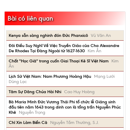
Bài có liên quan
Kenya sẵn sàng nghinh đón Đức Phanxicô
Vũ Văn An
Đôi Điều Suy Nghĩ Về Việc Truyền Giáo của Cha Alexandre
De Rhodes Tại Đàng Ngoài từ 1627-1630
Kim Ân
Chất ''Học Giả'' trong cuốn Giai Thoại Kẻ Sĩ Việt Nam
Kim
Ân
Lịch Sử Việt Nam: Nam Phương Hoàng Hậu
Mạng Lưới
Dũng Lạc
Tâm Sự Dâng Chúa Hài Nhi
Cao Huy Hoàng
Bà Maria Minh Đức Vương Thái Phi tổ chức lễ Giáng sinh
đầu tiên năm 1643 trong dinh con là tổng trấn Nguyễn Phúc
Khê
Nguyễn Trọng
Chỉ Xin Làm Biển Cả
Nguyễn Tầm Thường, S.J.