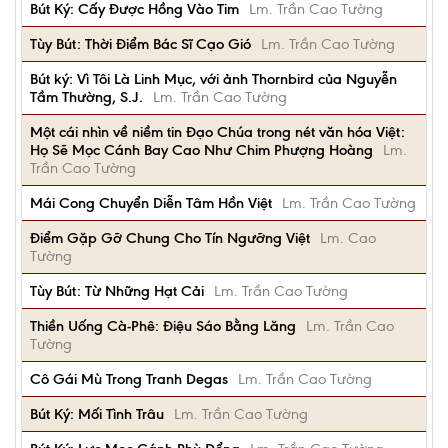
Bút Ký: Cấy Được Hồng Vào Tim
Lm. Trần Cao Tường
Tùy Bút: Thời Điểm Bác Sĩ Cạo Gió
Lm. Trần Cao Tường
Bút ký: Vì Tôi Là Linh Mục, với ảnh Thornbird của Nguyễn
Tầm Thường, S.J.
Lm. Trần Cao Tường
Một cái nhìn về niềm tin Đạo Chúa trong nét văn hóa Việt:
Họ Sẽ Mọc Cánh Bay Cao Như Chim Phượng Hoàng
Lm.
Trần Cao Tường
Mái Cong Chuyển Diễn Tâm Hồn Việt
Lm. Trần Cao Tường
Điểm Gặp Gỡ Chung Cho Tín Ngưỡng Việt
Lm. Cao
Tường
Tùy Bút: Từ Những Hạt Cải
Lm. Trần Cao Tường
Thiền Uống Cà-Phê: Điệu Sáo Bằng Lăng
Lm. Trần Cao
Tường
Cô Gái Mù Trong Tranh Degas
Lm. Trần Cao Tường
Bút Ký: Mối Tình Trâu
Lm. Trần Cao Tường