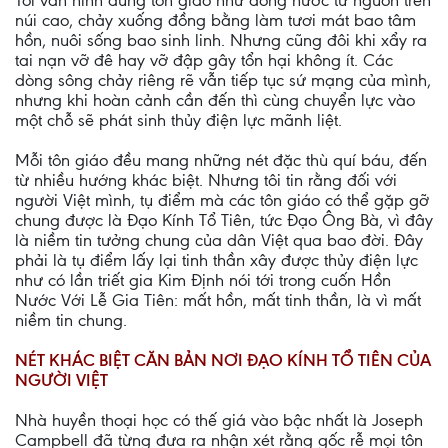
Tôi vẫn hình dung tôn giáo như dòng nước từ nguồn trên
núi cao, chảy xuống đồng bằng làm tươi mát bao tâm
hồn, nuôi sống bao sinh linh. Nhưng cũng đôi khi xẩy ra
tai nạn vỡ đê hay vỡ đập gây tổn hại không ít. Các
dòng sông chảy riêng rẽ vẫn tiếp tục sứ mạng của mình,
nhưng khi hoàn cảnh cần đến thì cùng chuyển lực vào
một chỗ sẽ phát sinh thủy điện lực mãnh liệt.
Mỗi tôn giáo đều mang những nét đặc thù quí báu, đến
từ nhiều hướng khác biệt. Nhưng tôi tin rằng đối với
người Việt mình, tụ điểm mà các tôn giáo có thể gặp gỡ
chung được là Đạo Kính Tổ Tiên, tức Đạo Ông Bà, vì đây
là niềm tin tưởng chung của dân Việt qua bao đời. Đây
phải là tụ điểm lấy lại tinh thần xây được thủy điện lực
như có lần triết gia Kim Định nói tới trong cuốn Hồn
Nước Với Lễ Gia Tiên: mất hồn, mất tinh thần, là vì mất
niềm tin chung.
NÉT KHÁC BIỆT CĂN BẢN NƠI ĐẠO KÍNH TỔ TIÊN CỦA
NGƯỜI VIỆT
Nhà huyền thoại học có thế giá vào bậc nhất là Joseph
Campbell đã từng đưa ra nhận xét rằng gốc rễ mọi tôn