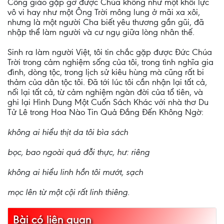
Công giáo gặp gỡ được Chúa không như một khối lực
vô vi hay như một Ông Trời mông lung ở mãi xa xôi,
nhưng là một người Cha biết yêu thương gần gũi, đã
nhập thể làm người và cư ngụ giữa lòng nhân thế.
Sinh ra làm người Việt, tôi tin chắc gặp được Đức Chúa
Trời trong cảm nghiệm sống của tôi, trong tình nghĩa gia
đình, dòng tộc, trong lịch sử kiêu hùng mà cũng rất bi
thảm của dân tộc tôi. Đã tới lúc tôi cần nhận lại tất cả,
nối lại tất cả, từ cảm nghiệm ngàn đời của tổ tiên, và
ghi lại Hình Dung Một Cuốn Sách Khác với nhà thơ Du
Tử Lê trong Hoa Nào Tin Quả Đắng Đến Không Ngờ:
không ai hiểu thịt da tôi bìa sách
bọc, bao ngoài quá đỗi thực, hư: riêng
không ai hiểu linh hồn tôi mướt, sạch
mọc lên từ một cội rất linh thiêng.
Bài có liên quan