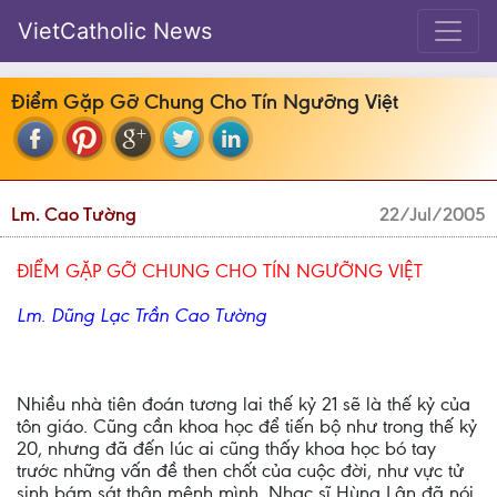
VietCatholic News
Điểm Gặp Gỡ Chung Cho Tín Ngưỡng Việt
Lm. Cao Tường
22/Jul/2005
ĐIỂM GẶP GỠ CHUNG CHO TÍN NGƯỠNG VIỆT
Lm. Dũng Lạc Trần Cao Tường
Nhiều nhà tiên đoán tương lai thế kỷ 21 sẽ là thế kỷ của
tôn giáo. Cũng cần khoa học để tiến bộ như trong thế kỷ
20, nhưng đã đến lúc ai cũng thấy khoa học bó tay
trước những vấn đề then chốt của cuộc đời, như vực tử
sinh bám sát thân mệnh mình. Nhạc sĩ Hùng Lân đã nói