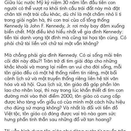
Giữa lúc nước Mỹ kỷ niệm 30 năm lần đầu tiên con
người có thể vượt ra khỏi tinh cầu trái đất này mà đặt
chân tới một trái cầu khác, dù chỉ là một chấm nhỏ li ti
trong giải ngân hà, thì con trai của cố tổng thống
Kennedy là John F. Kennedy, Jr. rơi máy bay đâm xuống
biển chết. Một điều khó hiểu nhất về gia đình Kennedy:
tiền tài danh vọng tột đỉnh mà cũng tai họa tận cùng. Có
phải chữ tài liền với chữ tai một vần không?
Mà chẳng phải gia đình Kennedy. Có ai sống mãi trên
cõi đời này đâu?! Trăn trở đi tìm giải đáp cho những
khắc khoải và mang lại niềm an vui cho đời sống, mỗi
tôn giáo đều có một hệ thống niềm tin riêng, một bối
cảnh lịch sử và một truyền thống riêng liên hệ tới văn
hóa và xã hội. Qua lịch sử, tôn giáo đã góp phần lớn
lao cho nhân loại, thì nay trong lúc khẩn thiết đi tìm con
đường mới vào thời điểm 2000, tôn giáo có cung cấp
được kho tàng vốn giầu có của mình một cách hữu hiệu
cho đúng sứ mạng không? Và nhất là đối với tiền đồ
Việt tộc, tôn giáo có đóng được vai trò nào gom sức
hưng phấn tinh thần sau những đổ vỡ tan hoang?