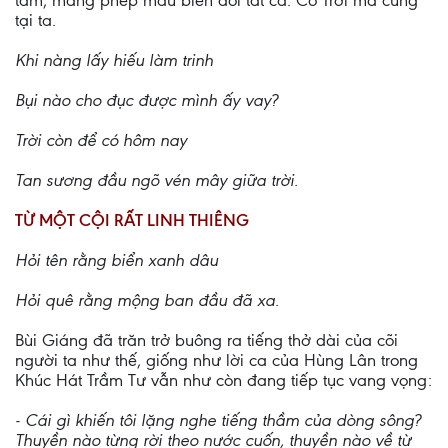
tâm, mang phép mầu biến đổi tất cả: Có Trời mà cũng
tại ta.
Khi nàng lấy hiếu làm trinh
Bụi nào cho đục được mình ấy vay?
Trời còn để có hôm nay
Tan sương đầu ngõ vén mây giữa trời.
TỪ MỘT CỘI RẤT LINH THIÊNG
Hỏi tên rằng biển xanh dâu
Hỏi quê rằng mộng ban đầu đã xa.
Bùi Giáng đã trăn trở buông ra tiếng thở dài của cõi
người ta như thế, giống như lời ca của Hùng Lân trong
Khúc Hát Trầm Tư vẫn như còn đang tiếp tục vang vọng:
- Cái gì khiến tôi lặng nghe tiếng thầm của dòng sông?
Thuyền nào từng rời theo nước cuốn, thuyền nào về từ