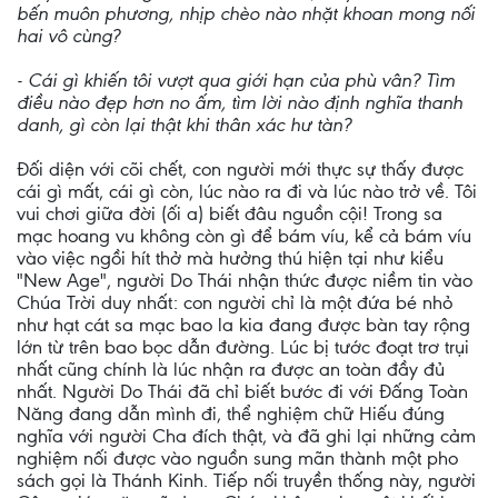
bến muôn phương, nhịp chèo nào nhặt khoan mong nối
hai vô cùng?
- Cái gì khiến tôi vượt qua giới hạn của phù vân? Tìm
điều nào đẹp hơn no ấm, tìm lời nào định nghĩa thanh
danh, gì còn lại thật khi thân xác hư tàn?
Đối diện với cõi chết, con người mới thực sự thấy được
cái gì mất, cái gì còn, lúc nào ra đi và lúc nào trở về. Tôi
vui chơi giữa đời (ối a) biết đâu nguồn cội! Trong sa
mạc hoang vu không còn gì để bám víu, kể cả bám víu
vào việc ngồi hít thở mà hưởng thú hiện tại như kiểu
"New Age", người Do Thái nhận thức được niềm tin vào
Chúa Trời duy nhất: con người chỉ là một đứa bé nhỏ
như hạt cát sa mạc bao la kia đang được bàn tay rộng
lớn từ trên bao bọc dẫn đường. Lúc bị tước đoạt trơ trụi
nhất cũng chính là lúc nhận ra được an toàn đầy đủ
nhất. Người Do Thái đã chỉ biết bước đi với Đấng Toàn
Năng đang dẫn mình đi, thể nghiệm chữ Hiếu đúng
nghĩa với người Cha đích thật, và đã ghi lại những cảm
nghiệm nối được vào nguồn sung mãn thành một pho
sách gọi là Thánh Kinh. Tiếp nối truyền thống này, người