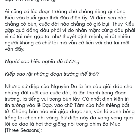
Ai cũng có lúc đoạn trường chứ chẳng riêng gì nàng
Kiều vào buổi giao thời đảo điên ấy. Vì đầm sen nào
chẳng có bùn, cuộc đời nào chẳng có gió bụi. Thúy Kiều
gặp quả đắng đâu phải vì do nhân mặn; cũng đâu phải
vì có tài nên gặp tai như thuyết định mệnh, vì rất nhiều
người không có chữ tài mà vẫn cứ liền với chữ tai một
vần đấy.
Người sao hiếu nghĩa đủ đường
Kiếp sao rặt những đoạn trường thế thôi?
Nhưng sứ điệp của Nguyễn Du là tìm câu giải đáp cho
những đứt ruột của cuộc đời, là tân thanh trong đoạn
trường, là tiếng vui trong bùn lầy. Cứ nhất định kiên trì
tin tưởng vào lẽ Đạo, vào chữ Tâm của hồn thiêng bất
tử. Chẳng bùn nào vùi giập được sen, vẫn lá xanh bông
trắng lại chen nhị vàng. Sứ điệp này đã vang vọng qua
lời ca dao là hơi thở giống nòi trong phim Ba Mùa
(Three Seasons):