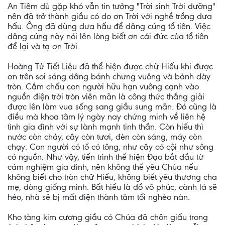
An Tiêm dù gặp khó vẫn tin tưởng "Trời sinh Trời dưỡng"
nên đã trở thành giầu có do ơn Trời với nghề trồng dưa
hấu. Ông đã dùng dưa hấu để dâng cúng tổ tiên. Việc
dâng cúng này nói lên lòng biết ơn cái đức của tổ tiên
để lại và tạ ơn Trời.
Hoàng Tử Tiết Liệu đã thể hiện được chữ Hiếu khi được
ơn trên soi sáng dâng bánh chưng vuông và bánh dày
tròn. Cắm chấu con người hữu hạn vuông cạnh vào
nguồn điện trời tròn viên mãn là công thức thắng giải
được lên làm vua sống sang giầu sung mãn. Đó cũng là
điều mà khoa tâm lý ngày nay chứng minh về liên hệ
tình gia đình với sự lành mạnh tinh thần. Còn hiếu thì
nước còn chảy, cây còn tươi, đèn còn sáng, máy còn
chạy: Con người có tổ có tông, như cây có cội như sông
có nguồn. Như vậy, tiến trình thể hiện Đạo bắt đầu từ
cảm nghiệm gia đình, nên không thể yêu Chúa nếu
không biết cho tròn chữ Hiếu, không biết yêu thương cha
mẹ, dòng giống mình. Bất hiếu là đồ vô phúc, cành lá sẽ
héo, nhà sẽ bị mất điện thành tăm tối nghèo nàn.
Kho tàng kim cương giầu có Chúa đã chôn giấu trong