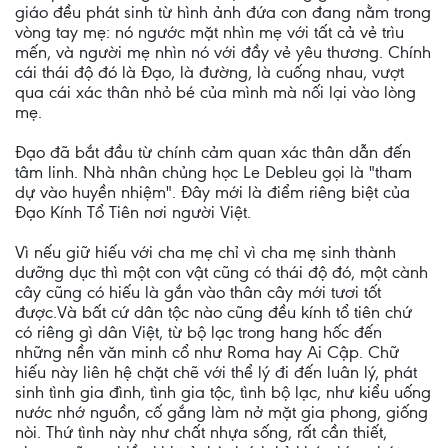
giáo đều phát sinh từ hình ảnh đứa con đang nằm trong
vòng tay mẹ: nó ngước mặt nhìn mẹ với tất cả vẻ trìu
mến, và người mẹ nhìn nó với đầy vẻ yêu thương. Chính
cái thái độ đó là Đạo, là đường, là cuống nhau, vượt
qua cái xác thân nhỏ bé của mình mà nối lại vào lòng
mẹ.
Đạo đã bắt đầu từ chính cảm quan xác thân dẫn đến
tâm linh. Nhà nhân chủng học Le Debleu gọi là "tham
dự vào huyền nhiệm". Đây mới là điểm riêng biệt của
Đạo Kính Tổ Tiên nơi người Việt.
Vì nếu giữ hiếu với cha mẹ chỉ vì cha mẹ sinh thành
dưỡng dục thì một con vật cũng có thái độ đó, một cành
cây cũng có hiếu là gắn vào thân cây mới tươi tốt
được.Và bất cứ dân tộc nào cũng đều kính tổ tiên chứ
có riêng gì dân Việt, từ bộ lạc trong hang hốc đến
những nền văn minh cổ như Roma hay Ai Cập. Chữ
hiếu này liên hệ chặt chẽ với thể lý đi đến luân lý, phát
sinh tình gia đình, tình gia tộc, tình bộ lạc, như kiểu uống
nước nhớ nguồn, cố gắng làm nở mặt gia phong, giống
nòi. Thứ tình này như chất nhựa sống, rất cần thiết,