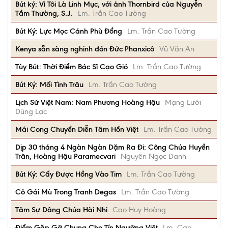
Bút ký: Vì Tôi Là Linh Mục, với ảnh Thornbird của Nguyễn
Tầm Thường, S.J.
Lm. Trần Cao Tường
Bút Ký: Lực Mọc Cánh Phù Đổng
Lm. Trần Cao Tường
Kenya sẵn sàng nghinh đón Đức Phanxicô
Vũ Văn An
Tùy Bút: Thời Điểm Bác Sĩ Cạo Gió
Lm. Trần Cao Tường
Bút Ký: Mối Tình Trâu
Lm. Trần Cao Tường
Lịch Sử Việt Nam: Nam Phương Hoàng Hậu
Mạng Lưới
Dũng Lạc
Mái Cong Chuyển Diễn Tâm Hồn Việt
Lm. Trần Cao Tường
Dịp 30 tháng 4 Ngàn Ngàn Dặm Ra Đi: Công Chúa Huyền
Trân, Hoàng Hậu Paramecvari
Nguyễn Ngọc Danh
Bút Ký: Cấy Được Hồng Vào Tim
Lm. Trần Cao Tường
Cô Gái Mù Trong Tranh Degas
Lm. Trần Cao Tường
Tâm Sự Dâng Chúa Hài Nhi
Cao Huy Hoàng
Điểm Gặp Gỡ Chung Cho Tín Ngưỡng Việt
Lm. Cao