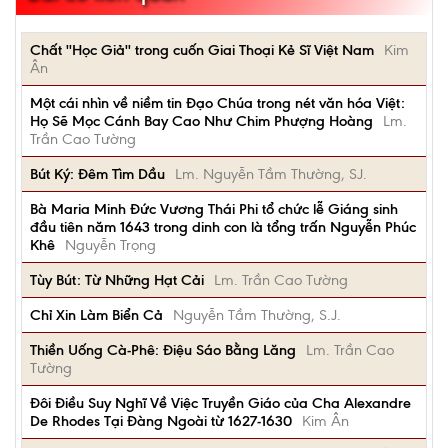
Chất ''Học Giả'' trong cuốn Giai Thoại Kẻ Sĩ Việt Nam
Kim
Ân
Một cái nhìn về niềm tin Đạo Chúa trong nét văn hóa Việt:
Họ Sẽ Mọc Cánh Bay Cao Như Chim Phượng Hoàng
Lm.
Trần Cao Tường
Bút Ký: Đêm Tìm Dầu
Lm. Nguyễn Tầm Thường, SJ.
Bà Maria Minh Đức Vương Thái Phi tổ chức lễ Giáng sinh
đầu tiên năm 1643 trong dinh con là tổng trấn Nguyễn Phúc
Khê
Nguyễn Trọng
Tùy Bút: Từ Những Hạt Cải
Lm. Trần Cao Tường
Chỉ Xin Làm Biển Cả
Nguyễn Tầm Thường, S.J.
Thiền Uống Cà-Phê: Điệu Sáo Bằng Lăng
Lm. Trần Cao
Tường
Đôi Điều Suy Nghĩ Về Việc Truyền Giáo của Cha Alexandre
De Rhodes Tại Đàng Ngoài từ 1627-1630
Kim Ân