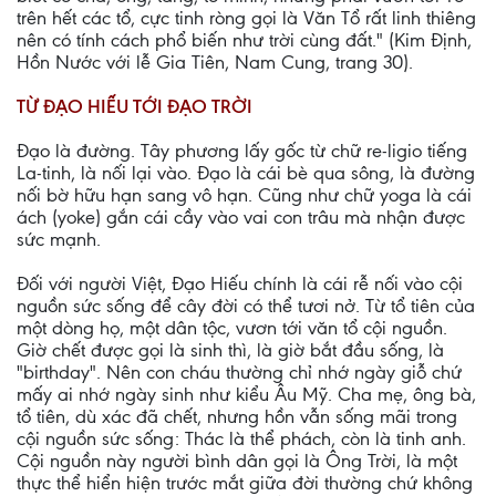
trên hết các tổ, cực tinh ròng gọi là Văn Tổ rất linh thiêng
nên có tính cách phổ biến như trời cùng đất." (Kim Định,
Hồn Nước với lễ Gia Tiên, Nam Cung, trang 30).
TỪ ĐẠO HIẾU TỚI ĐẠO TRỜI
Đạo là đường. Tây phương lấy gốc từ chữ re-ligio tiếng
La-tinh, là nối lại vào. Đạo là cái bè qua sông, là đường
nối bờ hữu hạn sang vô hạn. Cũng như chữ yoga là cái
ách (yoke) gắn cái cầy vào vai con trâu mà nhận được
sức mạnh.
Đối với người Việt, Đạo Hiếu chính là cái rễ nối vào cội
nguồn sức sống để cây đời có thể tươi nở. Từ tổ tiên của
một dòng họ, một dân tộc, vươn tới văn tổ cội nguồn.
Giờ chết được gọi là sinh thì, là giờ bắt đầu sống, là
"birthday". Nên con cháu thường chỉ nhớ ngày giỗ chứ
mấy ai nhớ ngày sinh như kiểu Âu Mỹ. Cha mẹ, ông bà,
tổ tiên, dù xác đã chết, nhưng hồn vẫn sống mãi trong
cội nguồn sức sống: Thác là thể phách, còn là tinh anh.
Cội nguồn này người bình dân gọi là Ông Trời, là một
thực thể hiển hiện trước mắt giữa đời thường chứ không