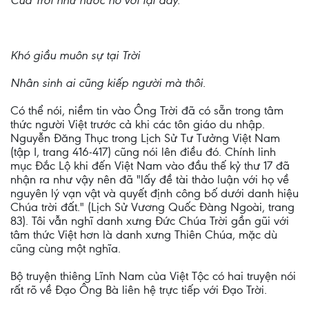
Của Trời như nước hồ vơi lại đầy.
Khó giầu muôn sự tại Trời
Nhân sinh ai cũng kiếp người mà thôi.
Có thể nói, niềm tin vào Ông Trời đã có sẵn trong tâm
thức người Việt trước cả khi các tôn giáo du nhập.
Nguyễn Đăng Thục trong Lịch Sử Tư Tưởng Việt Nam
(tập I, trang 416-417) cũng nói lên điều đó. Chính linh
mục Đắc Lộ khi đến Việt Nam vào đầu thế kỷ thư 17 đã
nhận ra như vậy nên đã "lấy đề tài thảo luận với họ về
nguyên lý vạn vật và quyết định công bố dưới danh hiệu
Chúa trời đất." (Lịch Sử Vương Quốc Đàng Ngoài, trang
83). Tôi vẫn nghĩ danh xưng Đức Chúa Trời gần gũi với
tâm thức Việt hơn là danh xưng Thiên Chúa, mặc dù
cũng cùng một nghĩa.
Bộ truyện thiêng Lĩnh Nam của Việt Tộc có hai truyện nói
rất rõ về Đạo Ông Bà liên hệ trực tiếp với Đạo Trời.