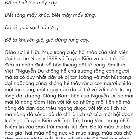
Đố ai biết lúa mấy cây
Biết sông mấy khúc, biết mây mấy từng.
Đố ai quét sạch lá rừng
Để ta khuyên gió, gió đừng rung cây.
Giáo sư Lê Hữu Mục trong cuộc hội thảo của sinh viên
đại học hè Nancy 1998 về Truyện Kiều và tuổi trẻ, đã
đưa ra nhận định về hồn thiêng bất tử trong tâm thức
Việt: "Nguyễn Du không hề chủ trương rằng con người
mà ta có duy nhất đây sẽ bị tan loãng và mất hút trong
đại ngã; ông cũng không hề thấy rằng con người chỉ là
một làn sóng, một ngày nào đó sẽ trở về với nước trong
lòng đại dương. Nàng Đạm Tiên của Nguyễn Du sẽ mãi
mãi là nàng Đạm Tiên với tất cả những mối liên hệ mà
nàng đã đan dọc thêu ngang được, với tất cả lịch sử
mà nàng đã sống, dù đó chỉ là lịch sử của một hội đoạn
trường." (Truyện Kiều với Tuổi Trẻ, Làng Văn, trang 683).
Niềm tin vào Đạo Trời mãnh liệt lắm. Đó là mùa thứ ba,
hóa giải hai mùa nắng nực và mưa sũng, mùa của chữ