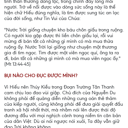
tình thân thương dòng tộc, trong chính đáy lòng mỗi
người. Trở về nối được vào dòng sức sống này là thể
hiện chữ Hiếu đúng nghĩa, là tìm được sung túc an lạc
của đời sống, như Tin Vui của Chúa:
"Nước Trời giống chuyện kho báu chôn giấu trong ruộng.
Có người kia gặp được thì liền chôn giấu lại, rồi vui
mừng đi bán tất cả những gì mình có mà mua thửa
ruộng ấy. Nước Trời lại giống như chuyện một thương
gia đi tìm ngọc. Tìm được một viên ngọc quí, ông ta ra
đi, bán tất cả những gì mình có mà mua viên ngọc ấy."
(Mt 13:44-45)
BỤI NÀO CHO ĐỤC ĐƯỢC MÌNH?
Vì Hiếu nên Thúy Kiều trong Đoạn Trường Tân Thanh
cam chịu lao đao vùi giập. Chủ đích của Nguyễn Du
không phải để quảng diễn những cung oán thê thảm
của kiếp người, cũng không phải để đưa giải quyết đấu
tranh xã hội nhất thời, mà nhằm nói lên được thái độ
đương đầu với mọi nghịch cảnh trong niềm tin căn bản
của dân Việt: Dù ai nói ngược nói xuôi, Ta đây vẫn giữ
đạo Trời khăng khăng.