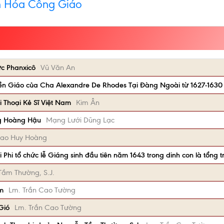
n Hóa Công Giáo
c Phanxicô
Vũ Văn An
yền Giáo của Cha Alexandre De Rhodes Tại Đàng Ngoài từ 1627-1630
i Thoại Kẻ Sĩ Việt Nam
Kim Ân
g Hoàng Hậu
Mạng Lưới Dũng Lạc
ao Huy Hoàng
Phi tổ chức lễ Giáng sinh đầu tiên năm 1643 trong dinh con là tổng
ầm Thường, S.J.
m
Lm. Trần Cao Tường
Gió
Lm. Trần Cao Tường