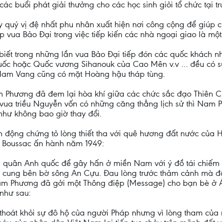
 buổi phát giải thưởng cho các học sinh giỏi tổ chức tại t
ấy quý vị đệ nhất phu nhân xuất hiện nơi công cộng để giúp 
a Bảo Đại trong việc tiếp kiến các nhà ngoại giao là một
 biết trong những lần vua Bảo Đại tiếp đón các quốc khách
ốc hoặc Quốc vương Sihanouk của Cao Mên v.v … đều có s
m Nam Vang cũng có mặt Hoàng hậu tháp tùng.
am Phương đã đem lại hòa khí giữa các chức sắc đạo Thiên 
ị vua triều Nguyễn vốn có những căng thẳng lịch sử thì Nam
như không bao giờ thay đổi.
 động chứng tỏ lòng thiết tha với quê hương đất nước của 
 Boussac ấn hành năm 1949:
a quân Anh quốc để gây hấn ở miền Nam với ý đồ tái chiếm 
h cung bên bờ sông An Cựu. Đau lòng trước thảm cảnh mà
am Phương đã gởi một Thông điệp (Message) cho bạn bè ở Á 
 như sau:
hoát khỏi sự đô hộ của người Pháp nhưng vì lòng tham của m