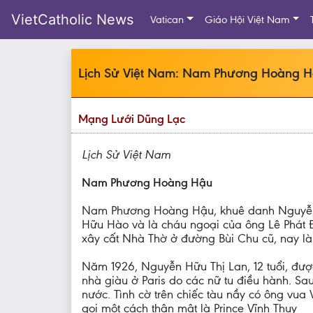
VietCatholic News
Vatican
Giáo Hội Việt Nam
Lịch Sử Việt Nam: Nam Phương Hoàng 
Mạng Lưới Dũng Lạc
Lịch Sử Việt Nam
Nam Phương Hoàng Hậu
Nam Phương Hoàng Hậu, khuê danh Nguyễn H
Hữu Hào và là cháu ngoại của ông Lê Phát Đ
xây cất Nhà Thờ ở đường Bùi Chu cũ, nay l
Năm 1926, Nguyễn Hữu Thị Lan, 12 tuổi, được
nhà giàu ở Paris do các nữ tu điều hành. Sa
nước. Tình cờ trên chiếc tàu nầy có ông vua 
gọi một cách thân mật là Prince Vĩnh Thụỵ