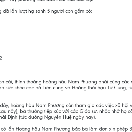
 đã lần lượt hạ sanh 5 người con gồm có:
2
n cái, thỉnh thoảng hoàng hậu Nam Phương phải cùng các q
n an sức khỏe các bà Tiên cung và Hoàng thái hậu Từ Cung, t
n đây, hoàng hậu Nam Phương còn tham gia các việc xã hội v
sau nầy), bà thường tiếp xúc với các Giáo sư, nhắc nhở họ 
ải Định (tức đường Nguyển Huệ ngày nay).
thì có lần Hoàng hậu Nam Phương bảo bà làm đơn xin phép