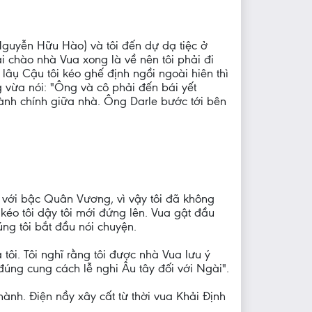
 Nguyễn Hữu Hào) và tôi đến dự dạ tiệc ở
i chào nhà Vua xong là về nên tôi phải đi
 lâụ Cậu tôi kéo ghế định ngồi ngoài hiên thì
g vừa nói: "Ông và cô phải đến bái yết
ành chính giữa nhà. Ông Darle bước tới bên
i với bậc Quân Vương, vì vậy tôi đã không
kéo tôi dậy tôi mới đứng lên. Vua gật đầu
úng tôi bắt đầu nói chuyện.
tôi. Tôi nghĩ rằng tôi được nhà Vua lưu ý
đúng cung cách lễ nghi Âu tây đối với Ngài".
ành. Điện nầy xây cất từ thời vua Khải Định