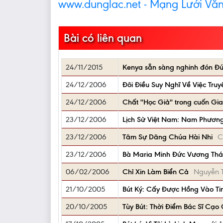
www.dunglac.net - Mạng Lưới Vă
Bài có liên quan
24/11/2015
Kenya sẵn sàng nghinh đón Đứ
24/12/2006
Đôi Điều Suy Nghĩ Về Việc Tru
24/12/2006
Chất ''Học Giả'' trong cuốn Gia
23/12/2006
Lịch Sử Việt Nam: Nam Phươn
23/12/2006
Tâm Sự Dâng Chúa Hài Nhi
C
23/12/2006
Bà Maria Minh Đức Vương Thái 
06/02/2006
Chỉ Xin Làm Biển Cả
Nguyễn T
21/10/2005
Bút Ký: Cấy Được Hồng Vào Ti
20/10/2005
Tùy Bút: Thời Điểm Bác Sĩ Cạo 