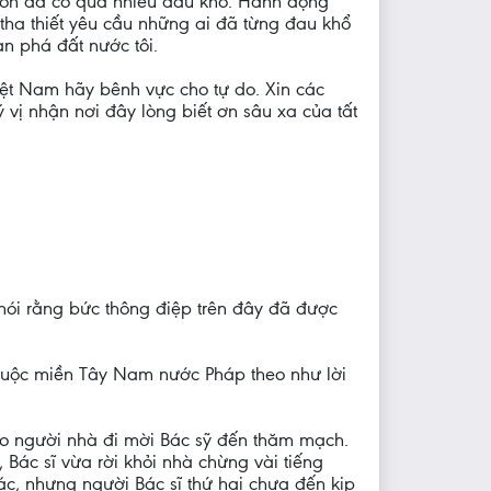
vốn đã có quá nhiều đau khổ. Hành động
 tha thiết yêu cầu những ai đã từng đau khổ
n phá đất nước tôi.
iệt Nam hãy bênh vực cho tự do. Xin các
 vị nhận nơi đây lòng biết ơn sâu xa của tất
 nói rằng bức thông điệp trên đây đã được
thuộc miền Tây Nam nước Pháp theo như lời
o người nhà đi mời Bác sỹ đến thăm mạch.
 Bác sĩ vừa rời khỏi nhà chừng vài tiếng
c, nhưng người Bác sĩ thứ hai chưa đến kịp