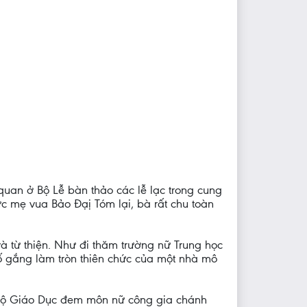
uan ở Bộ Lễ bàn thảo các lễ lạc trong cung
ức mẹ vua Bảo Đạị Tóm lại, bà rất chu toàn
à từ thiện. Như đi thăm trường nữ Trung học
cố gắng làm tròn thiên chức của một nhà mô
 Bộ Giáo Dục đem môn nữ công gia chánh