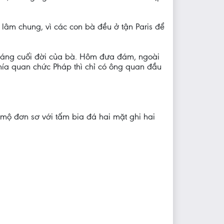
 lâm chung, vì các con bà đều ở tận Paris để
háng cuối đời của bà. Hôm đưa đám, ngoài
ía quan chức Pháp thì chỉ có ông quan đầu
ộ đơn sơ với tấm bia đá hai mặt ghi hai