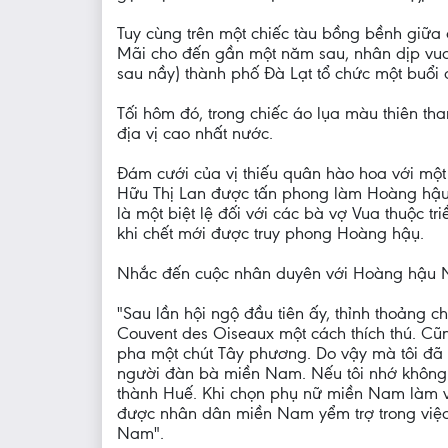
Tuy cùng trên một chiếc tàu bồng bềnh giữa 
Mãi cho đến gần một năm sau, nhân dịp vua 
sau nầy) thành phố Đà Lạt tổ chức một buổi 
Tối hôm đó, trong chiếc áo lụa màu thiên th
địa vị cao nhất nước.
Ðám cưới của vị thiếu quân hào hoa với mộ
Hữu Thị Lan được tấn phong làm Hoàng hậu
là một biệt lệ đối với các bà vợ Vua thuộc 
khi chết mới được truy phong Hoàng hậụ.
Nhắc đến cuộc nhân duyên với Hoàng hậu 
"Sau lần hội ngộ đầu tiên ấy, thỉnh thoảng 
Couvent des Oiseaux một cách thích thú. Cũ
pha một chút Tây phương. Do vậy mà tôi đã
người đàn bà miền Nam. Nếu tôi nhớ không
thành Huế. Khi chọn phụ nữ miền Nam làm vợ
được nhân dân miền Nam yểm trợ trong việc 
Nam".