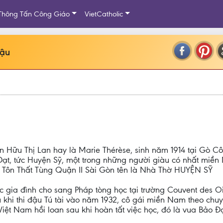
Thông Tấn Công Giáo
VietCatholic
Hậu
ữu Thị Lan hay là Marie Thérèse, sinh năm 1914 tại Gò C
ạt, tức Huyện Sỹ, một trong những người giàu có nhất miền
à Tôn Thất Tùng Quận II Sài Gòn tên là Nhà Thờ HUYỆN SỸ
 gia đình cho sang Pháp tòng học tại trường Couvent des Oi
u khi thi đậu Tú tài vào năm 1932, cô gái miền Nam theo chu
Việt Nam hồi loan sau khi hoàn tất việc học, đó là vua Bảo Đ