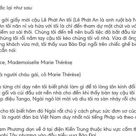
c lại như sau:
gởi giấy mời cậu Lê Phát An tôi (Lê Phát An là anh ruột bà
 tôi năn nỉ và hứa với tôi là chỉ đến tham dự một chút và vá
ểm sơ sài thôi. Chúng tôi đến trễ nên buổi tiệc đã bắt đầu từ
húng tôi rồi nắm tay cậu tôi kéo chúng tôi vô nhà. Vừa đi ôn
 khách vừa mở, tôi thấy vua Bảo Đại ngồi trên chiếc ghế b
cẩn nói:
ièce, Mademoiselle Marie Thérèsẹ
à người cháu gái, cô Marie Thérèse)
từng chỉ dạy nên tôi biết phải làm gì để tỏ lòng tôn kính đố
ối và cúi đầu sát nền nhà cho đến khi thấy bàn tay cậu tôi 
ịp điệu Tango, Ngài ngỏ lời mời và dìu tôi ra sàn nhảy rồi ch
cho tôi biết hôm đó Ngài rất chú ý cách phục sức đơn sơ của 
ôi là người đàn bà Việt Nam duy nhất nói tiếng Pháp và theo 
m Phương dọn về ở tại điện Kiến Trung thuộc khu vực cấm th
nghi Tây phương vào đầu triều vua Bảo Đại.