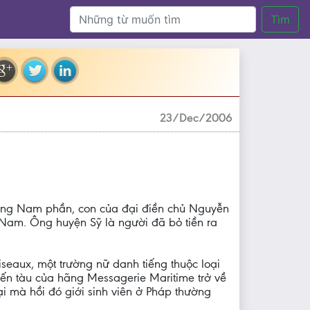
Tìm
23/Dec/2006
ông Nam phần, con của đại điền chủ Nguyễn
 Nam. Ông huyện Sỹ là người đã bỏ tiền ra
seaux, một trường nữ danh tiếng thuộc loại
yến tàu của hãng Messagerie Maritime trở về
ại mà hồi đó giới sinh viên ở Pháp thường