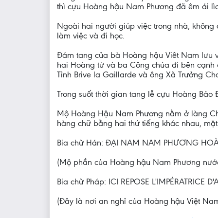
thì cựu Hoàng hậu Nam Phương đã êm ái lìa 
Ngoài hai người giúp việc trong nhà, không 
làm việc và đi học.
Đám tang của bà Hoàng hậu Viêt Nam lưu v
hai Hoàng tử và ba Công chúa đi bên cạnh 
Tỉnh Brive la Gaillarde và ông Xã Trưởng Ch
Trong suốt thời gian tang lễ cựu Hoàng Bảo 
Mộ Hoàng Hậu Nam Phương nằm ở làng Chabri
hàng chữ bằng hai thứ tiếng khác nhau, mặt 
Bia chữ Hán: ĐẠI NAM NAM PHƯƠNG HO
(Mộ phần của Hoàng hậu Nam Phương nướ
Bia chữ Pháp: ICI REPOSE L'IMPÉRATRIC
(Đây là nơi an nghỉ của Hoàng hậu Việt N