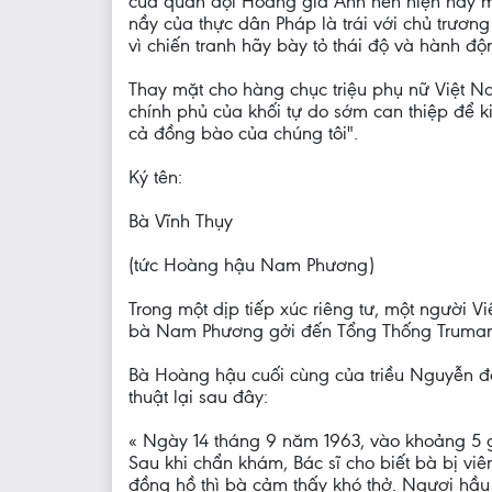
của quân đội Hoàng gia Anh nên hiện nay m
nầy của thực dân Pháp là trái với chủ trươn
vì chiến tranh hãy bày tỏ thái độ và hành đ
Thay mặt cho hàng chục triệu phụ nữ Việt Na
chính phủ của khối tự do sớm can thiệp để k
cả đồng bào của chúng tôi".
Ký tên:
Bà Vĩnh Thụy
(tức Hoàng hậu Nam Phương)
Trong một dịp tiếp xúc riêng tư, một người 
bà Nam Phương gởi đến Tổng Thống Truman
Bà Hoàng hậu cuối cùng của triều Nguyễn đã
thuật lại sau đây:
« Ngày 14 tháng 9 năm 1963, vào khoảng 5 
Sau khi chẩn khám, Bác sĩ cho biết bà bị vi
đồng hồ thì bà cảm thấy khó thở. Ngươi hầu