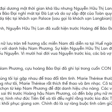
đại dương một thời gian khá lâu nhưng Nguyễn Hữu Thị Lan c
Bảo Đại nghỉ mát tại Đà Lạt và do sự sắp đặt của Toàn quy
dạ tiệc tại khách sạn Palace (sau gọi là khách sạn Langbian
anh, Nguyễn Hữu Thị Lan đã xuất hiện trước Hoàng đế Bảo Đại
t nữ lưu tràn trề hương sắc miền Nam đã diễn ra tại Huế n
 với danh hiệu Nam Phương. Sự kiện Nguyễn Hữu Thị Lan đ
triều Nguyễn. Vì mười hai đời vua Nguyễn trước kia, các bà 
Nam Phương, cựu hoàng Bảo Đại đã ghi lại trong cuốn CO
chúng tôi lại gặp nhau để trao đổi tâm tình. Marie Thérèse t
ng như tôi, Marie Thérèse rất thích thể thao và âm nhạc. Cô
 chọn từ kép Nam Phương để đặt danh hiệu cho nàng. Các vị
 sai thì trước Hoàng hậu Nam Phương, có đến bảy phụ nữ 
, hình như đức Tiên Đế và tôi đều nghĩ rằng trước kia đức
khôi phục giang sơn. Chính đó là sự ràng buộc tình cảm gi