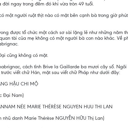
đời ngay trong đêm đó khi vừa tròn 49 tuổi.
có một người ruột thịt nào có mặt bên cạnh bà trong giờ phút
ong được tổ chức một cách sơ sài lặng lẽ như những năm t
quan tài của mẹ không có một người bà con nào khác. Về ph
abrignac.
Đại cũng không có mặt.
gnac, cách tỉnh Brive la Gaillarde ba mươi cây số. Ngôi m
trước viết chữ Hán, mặt sau viết chữ Pháp như dưới đây:
ÀNG HẬU CHI MỘ
c Đại Nam)
E D'ANNAM NÉE MARIE THÉRÈSE NGUYEN HUU THI LAN
am nhũ danh Marie Thérèse NGUYỄN HỮU Thị Lan)