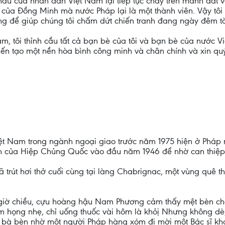
áu của nhân dân Việt Nam lại tiếp tục chảy trên mãnh đất 
g của Đồng Minh mà nước Pháp lại là một thành viên. Vậy tôi
ộng để giúp chúng tôi chấm dứt chiến tranh đang ngày đêm tà
m, tôi thỉnh cầu tất cả bạn bè của tôi và bạn bè của nước V
iến tạo một nền hòa bình công minh và chân chính và xin quý
Việt Nam trong ngành ngoại giao trước năm 1975 hiện ở Pháp
 của Hiệp Chủng Quốc vào đầu năm 1946 để nhờ can thiệp
 trút hơi thở cuối cùng tại làng Chabrignac, một vùng quê 
giờ chiều, cựu hoàng hậu Nam Phương cảm thấy mệt bèn ch
êm họng nhẹ, chỉ uống thuốc vài hôm là khỏị Nhưng không dè,
 bà bèn nhờ một người Pháp hàng xóm đi mời một Bác sĩ khá