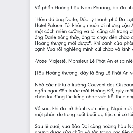
Về phần Hoàng hậu Nam Phương, bà đã nhắ
"Hôm đó ông Darle, Đốc Lý thành phố Đà Lạt 
Hotel Palace. Tôi không muốn đi nhưng cậu An
một cách miễn cưỡng và tôi cũng chỉ trang đi
ông Darle trông thấy, ông ta chạy đến chào c
Hoàng thượng mới được". Khi cánh cửa phòng
cạnh Vua rồi nghiêng mình cúi chào và kính 
-Votre Majesté, Monsieur Lê Phát An et sa n
(Tâu Hoàng thượng, đây là ông Lê Phát An v
Nhờ các nữ tu ở trường Couvent des Oiseaux 
ngần ngại đến trước mặt Hoàng Đế, qùy một g
chào tôi đúng lúc tiếng nhạc vừa trỗi theo nh
Về sau, khi đã trở thành vợ chồng, Ngài mới 
một phần do trong suốt buổi dạ tiệc chỉ có t
Sau lễ cưới, vua Bảo Đại cùng hoàng hậu Na
nhưng được sửa chữa và tân trang các tiện 