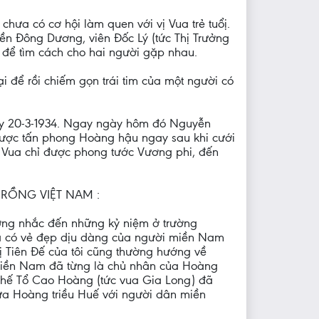
hưa có cơ hội làm quen với vị Vua trẻ tuổị.
ền Đông Dương, viên Đốc Lý (tức Thị Trưởng
) để tìm cách cho hai người gặp nhau.
 để rồi chiếm gọn trái tim của một người có
gày 20-3-1934. Ngay ngày hôm đó Nguyễn
ược tấn phong Hoàng hậu ngay sau khi cưới
vợ Vua chỉ được phong tước Vương phi, đến
N RỒNG VIỆT NAM :
hường nhắc đến những kỷ niệm ở trường
 ta có vẻ đẹp dịu dàng của người miền Nam
 Tiên Đế của tôi cũng thường hướng về
miền Nam đã từng là chủ nhân của Hoàng
 Thế Tổ Cao Hoàng (tức vua Gia Long) đã
ữa Hoàng triều Huế với người dân miền