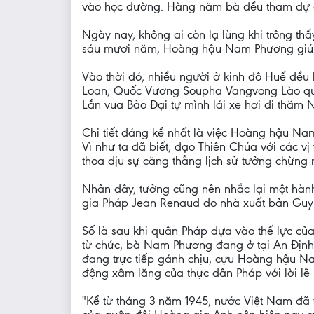
vào học đường. Hàng năm bà đều tham dự các
Ngày nay, không ai còn lạ lùng khi trông th
sáu mươi năm, Hoàng hậu Nam Phương giúp vu
Vào thời đó, nhiều người ở kinh đô Huế đều
Loan, Quốc Vương Soupha Vangvong Lào qu
Lần vua Bảo Đại tự mình lái xe hơi đi thă
Chi tiết đáng kể nhất là việc Hoàng hậu N
Vì như ta đã biết, đạo Thiên Chúa với các v
thoa dịu sự căng thẳng lịch sử tưởng chừng 
Nhân đây, tưởng cũng nên nhắc lại một hành
gia Pháp Jean Renaud do nhà xuất bản Guy
Số là sau khi quân Pháp dựa vào thế lực củ
từ chức, bà Nam Phương đang ở tại An Địn
đang trực tiếp gánh chịu, cựu Hoàng hậu N
động xâm lăng của thực dân Pháp với lời lẽ
"Kể từ tháng 3 năm 1945, nước Việt Nam đã t