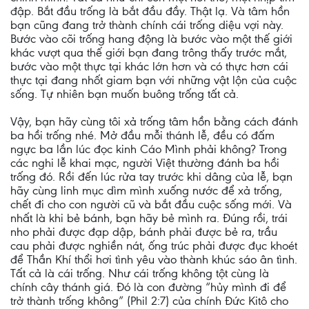
đập. Bắt đầu trống là bắt đầu đầy. Thật lạ. Và tâm hồn
bạn cũng đang trở thành chính cái trống diệu vợi này.
Bước vào cõi trống hang động là bước vào một thế giới
khác vượt qua thế giới bạn đang trông thấy trước mắt,
bước vào một thực tại khác lớn hơn và có thực hơn cái
thực tại đang nhốt giam bạn với những vật lộn của cuộc
sống. Tự nhiên bạn muốn buông trống tất cả.
Vậy, bạn hãy cùng tôi xả trống tâm hồn bằng cách đánh
ba hồi trống nhé. Mở đầu mỗi thánh lễ, đều có đấm
ngực ba lần lúc đọc kinh Cáo Mình phải không? Trong
các nghi lễ khai mạc, người Việt thường đánh ba hồi
trống đó. Rồi đến lúc rửa tay trước khi dâng của lễ, bạn
hãy cùng linh mục dìm mình xuống nước để xả trống,
chết đi cho con người cũ và bắt đầu cuộc sống mới. Và
nhất là khi bẻ bánh, bạn hãy bẻ mình ra. Ðúng rồi, trái
nho phải được đạp dập, bánh phải được bẻ ra, trầu
cau phải được nghiền nát, ống trúc phải được đục khoét
để Thần Khí thổi hơi tình yêu vào thành khúc sáo ân tình.
Tất cả là cái trống. Như cái trống không tột cùng là
chính cây thánh giá. Ðó là con đường “hủy mình đi để
trở thành trống không” (Phil 2:7) của chính Ðức Kitô cho