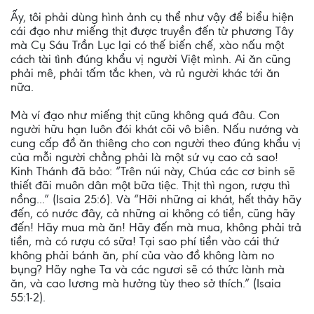
Ấy, tôi phải dùng hình ảnh cụ thể như vậy để biểu hiện
cái đạo như miếng thịt được truyền đến từ phương Tây
mà Cụ Sáu Trần Lục lại có thế biến chế, xào nấu một
cách tài tình đúng khẩu vị người Việt mình. Ai ăn cũng
phải mê, phải tấm tắc khen, và rủ người khác tới ăn
nữa.
Mà ví đạo như miếng thịt cũng không quá đâu. Con
người hữu hạn luôn đói khát cõi vô biên. Nấu nướng và
cung cấp đồ ăn thiêng cho con người theo đúng khẩu vị
của mỗi người chẳng phải là một sứ vụ cao cả sao!
Kinh Thánh đã bảo: “Trên núi này, Chúa các cơ binh sẽ
thiết đãi muôn dân một bữa tiệc. Thịt thì ngon, rượu thì
nồng...” (Isaia 25:6). Và “Hỡi những ai khát, hết thảy hãy
đến, có nước đây, cả những ai không có tiền, cũng hãy
đến! Hãy mua mà ăn! Hãy đến mà mua, không phải trả
tiền, mà có rượu có sữa! Tại sao phí tiền vào cái thứ
không phải bánh ăn, phí của vào đồ không làm no
bụng? Hãy nghe Ta và các ngươi sẽ có thức lành mà
ăn, và cao lương mà hưởng tùy theo sở thích.” (Isaia
55:1-2).