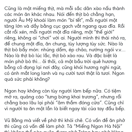
Cũng là một miếng thịt, mà mỗi sắc dân xào nấu thành
các món ăn khác nhau. Nói đến thịt bò chẳng hạn,
người Âu Mỹ khoái làm món “bí tết”, mỗi người một
tảng lớn và dầy bằng cục gạch vắt ngang qua đĩa. Rồi
cắt rồi xén, mỗi người một đĩa riêng, một “thế giới”
riêng, không ai “chơi” với ai. Người mình thì thái nhỏ ra,
để chung một đĩa, ăn chung, tùy lượng tùy sức. Nào là
thịt bò bẩy món: nhúng dấm, ép chảo, nướng ngói v.v....
Nào là thịt bò lúc lắc, thịt bò xào rau. Và đặc biệt là
món phở bò thì... ôi thôi, cả một bầu trời quê hương
bỗng cô đọng lại nơi đây, cũng khói hương nghi ngút,
có ánh mắt long lanh và nụ cười tươi thật là tươi. Ngon
quá sức phải không?
Ngon hay không còn tùy người làm bếp nữa. Có tiệm
mở ra, quảng cáo “tưng bừng khai trương”, nhưng rồi
chẳng bao lâu lại phải “âm thầm đóng cửa”. Cũng chỉ
vì người ta ăn một lần là biết ngay tài của tay đầu bếp.
Vũ Bằng mà viết về phở thì khỏi chê. Có vấn đề ăn phở
thì cũng có vấn đề làm phở. Tả “Miếng Ngon Hà Nội”