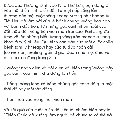
Bước qua Phương Ðình vào Nhà Thờ Lớn, bạn đang đi
vào một diễn trình biến đổi. Từ một nếp sống tầm
thường đến một cuộc sống hoàng vương như hoàng tử
Tiết Liệu đã làm với của lễ bánh chưng vuông hòa hợp
với bánh dầy tròn. Từ những góc cạnh nhọn hoắt của
đất thấp đến vòng tròn viên mãn trời cao. Karl Jung đã
từng vẽ lên những biểu tượng vòng tròn mandala trong
khoa tâm lý trị liệu. Qui trình căn bản của một cuộc chữa
bệnh tâm lý (therapy) hay của tu đức hoán cải
(conversion, healing) gồm 3 giai đoạn như một điệu vũ
nhịp ba, cô đọng trong 3 từ:
- Vuông: nhận diện và đối diện với hiện trạng Vuông đầy
góc cạnh của mình chứ đừng lẩn trốn.
- Trống: bằng lòng xả trống những góc cạnh đó qua một
thái độ hay một tác động.
- Tròn: hòa vào Vòng Tròn viên mãn.
Và kết quả của cuộc biến đổi tiến tới nhiệm hiệp này là
“Thiên Chúa đã xuống làm người để chúng ta có thể trở