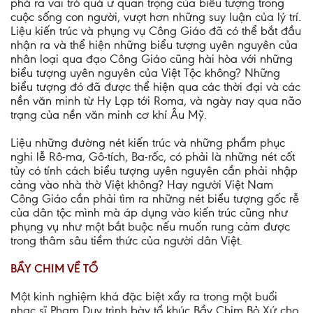
phá ra vai trò quá ư quan trọng của biểu tượng trong
cuộc sống con người, vượt hơn những suy luận của lý trí.
Liệu kiến trúc và phụng vụ Công Giáo đã có thể bắt đầu
nhận ra và thể hiện những biểu tượng uyên nguyên của
nhân loại qua đạo Công Giáo cũng hài hòa với những
biểu tượng uyên nguyên của Việt Tộc không? Những
biểu tượng đó đã được thể hiện qua các thời đại và các
nền văn minh từ Hy Lạp tới Roma, và ngày nay qua não
trạng của nền văn minh cơ khí Âu Mỹ.
Liệu những đường nét kiến trúc và những phẩm phục
nghi lễ Rô-ma, Gô-tích, Ba-rốc, có phải là những nét cốt
tủy có tính cách biểu tượng uyên nguyên cần phải nhập
cảng vào nhà thờ Việt không? Hay người Việt Nam
Công Giáo cần phải tìm ra những nét biểu tượng gốc rễ
của dân tộc mình mà áp dụng vào kiến trúc cũng như
phụng vụ như một bắt buộc nếu muốn rung cảm được
trong thâm sâu tiềm thức của người dân Việt.
BẦY CHIM VỀ TỔ
Một kinh nghiệm khá đặc biệt xẩy ra trong một buổi
nhạc sĩ Phạm Duy trình bày tổ khúc Bầy Chim Bỏ Xứ cho