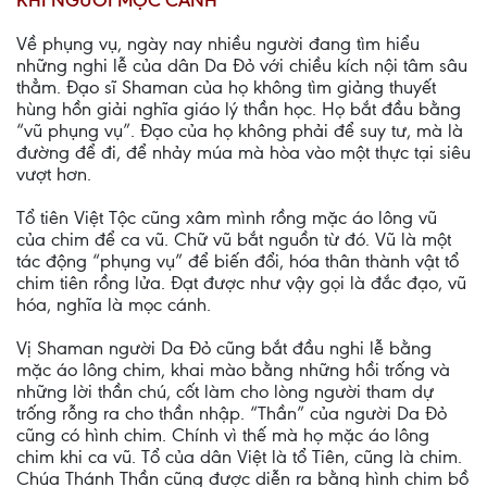
KHI NGƯỜI MỌC CÁNH
Về phụng vụ, ngày nay nhiều người đang tìm hiểu
những nghi lễ của dân Da Ðỏ với chiều kích nội tâm sâu
thẳm. Ðạo sĩ Shaman của họ không tìm giảng thuyết
hùng hồn giải nghĩa giáo lý thần học. Họ bắt đầu bằng
“vũ phụng vụ”. Ðạo của họ không phải để suy tư, mà là
đường để đi, để nhảy múa mà hòa vào một thực tại siêu
vượt hơn.
Tổ tiên Việt Tộc cũng xâm mình rồng mặc áo lông vũ
của chim để ca vũ. Chữ vũ bắt nguồn từ đó. Vũ là một
tác động “phụng vụ” để biến đổi, hóa thân thành vật tổ
chim tiên rồng lửa. Ðạt được như vậy gọi là đắc đạo, vũ
hóa, nghĩa là mọc cánh.
Vị Shaman người Da Ðỏ cũng bắt đầu nghi lễ bằng
mặc áo lông chim, khai mào bằng những hồi trống và
những lời thần chú, cốt làm cho lòng người tham dự
trống rỗng ra cho thần nhập. “Thần” của người Da Ðỏ
cũng có hình chim. Chính vì thế mà họ mặc áo lông
chim khi ca vũ. Tổ của dân Việt là tổ Tiên, cũng là chim.
Chúa Thánh Thần cũng được diễn ra bằng hình chim bồ