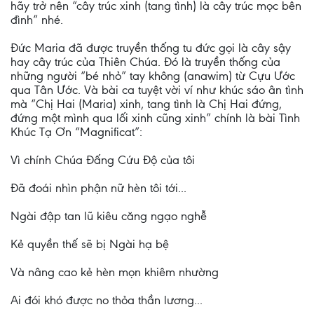
hãy trở nên “cây trúc xinh (tang tình) là cây trúc mọc bên
đình” nhé.
Ðức Maria đã được truyền thống tu đức gọi là cây sậy
hay cây trúc của Thiên Chúa. Ðó là truyền thống của
những người “bé nhỏ” tay không (anawim) từ Cựu Ước
qua Tân Ước. Và bài ca tuyệt vời ví như khúc sáo ân tình
mà “Chị Hai (Maria) xinh, tang tình là Chị Hai đứng,
đứng một mình qua lối xinh cũng xinh” chính là bài Tình
Khúc Tạ Ơn “Magnificat”:
Vì chính Chúa Ðấng Cứu Ðộ của tôi
Ðã đoái nhìn phận nữ hèn tôi tới...
Ngài đập tan lũ kiêu căng ngạo nghễ
Kẻ quyền thế sẽ bị Ngài hạ bệ
Và nâng cao kẻ hèn mọn khiêm nhường
Ai đói khó được no thỏa thần lương...