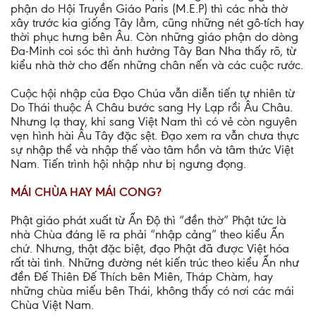
phận do Hội Truyền Giáo Paris (M.E.P) thì các nhà thờ
xây trước kia giống Tây lẳm, cũng những nét gô-tích hay
thời phục hưng bên Âu. Còn những giáo phận do dòng
Ða-Minh coi sóc thì ảnh hưởng Tây Ban Nha thấy rõ, từ
kiểu nhà thờ cho đến những chân nến và các cuộc rước.
Cuộc hội nhập của Ðạo Chúa vẫn diễn tiến tự nhiên từ
Do Thái thuộc Á Châu bước sang Hy Lạp rồi Âu Châu.
Nhưng lạ thay, khi sang Việt Nam thì có vẻ còn nguyên
vẹn hình hài Âu Tây đặc sệt. Ðạo xem ra vẫn chưa thực
sự nhập thể và nhập thế vào tâm hồn và tâm thức Việt
Nam. Tiến trình hội nhập như bị ngưng đọng.
MÁI CHÙA HAY MÁI CONG?
Phật giáo phát xuất từ Ấn Ðộ thì “đền thờ” Phật tức là
nhà Chùa đáng lẽ ra phải “nhập cảng” theo kiểu Ấn
chứ. Nhưng, thật đặc biệt, đạo Phật đã được Việt hóa
rất tài tình. Những đường nét kiến trúc theo kiểu Ấn như
đền Ðế Thiên Ðế Thích bên Miên, Tháp Chàm, hay
những chùa miếu bên Thái, không thấy có nơi các mái
Chùa Việt Nam.