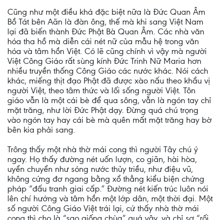
Cũng như một điều khá đặc biệt nữa là Ðức Quan Âm
Bồ Tát bên Aãn là đàn ông, thế mà khi sang Việt Nam
lại đã biến thành Ðức Phật Bà Quan Âm. Các nhà văn
hóa tha hồ mà diễn cái nét nữ của mẫu hệ trong văn
hóa và tâm hồn Việt. Có lẽ cũng chính vì vậy mà người
Việt Công Giáo rất sùng kính Ðức Trinh Nữ Maria hơn
nhiều truyền thống Công Giáo các nước khác. Nói cách
khác, miếng thịt đạo Phật đã được xào nấu theo khẩu vị
người Việt, theo tâm thức và lối sống người Việt. Tôn
giáo vẫn là một cái bè để qua sông, vẫn là ngón tay chỉ
mặt trăng, như lời Ðức Phật dạy. Ðừng quá chú trọng
vào ngón tay hay cái bè mà quên mất mặt trăng hay bờ
bên kia phải sang.
Trông thấy một nhà thờ mái cong thì người Tây chú ý
ngay. Họ thấy đường nét uốn lượn, co giãn, hài hòa,
uyển chuyển như sóng nước thủy triều, như điệu vũ,
không cứng đơ ngang bằng xổ thẳng kiểu biện chứng
pháp “đấu tranh giai cấp.” Ðường nét kiến trúc luôn nói
lên chí hướng và tâm hồn một lớp dân, một thời đại. Một
số người Công Giáo Việt trái lại, cứ thấy nhà thờ mái
cong thì cho là “sao giống chùa” quá vậy, và chỉ sợ “rối