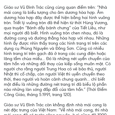
Giáo sư Vũ Ðình Trác cũng cùng quan điểm trên: “Nhà
mái cong là biểu tượng cho âm dương hòa hợp. Âm
dương hòa hợp đây được thể hiện bằng hai hình vuông
tròn. Triết lý vuông tròn đã thể hiện từ thời Hùng Vương,
qua truyện “Bánh dầy bánh chưng” của Tiết Liêu, như
mọi người đã biết. Hình vuông tròn chen nhau, đó là
đường cong và đường thẳng hòa hợp với nhau. Những
hình ấy được nhìn thấy trong các hình trang trí trên các
dụng cụ Phùng Nguyên và Ðông Sơn. Cũng có nhiều
hình trang trí trên gạch đá ở trong các cung điện hoặc
lăng tẩm chùa miếu... Ðó là những nét uyển chuyển của
tâm hồn và những đổi thay của kiếp sống muôn mặt. Có
người cho rằng người Trung Hoa có vẻ bảo thủ, người
Nhật thì cố chấp, còn người Việt thì uyển chuyển theo
thời, theo người và hoàn cảnh chung quanh... chỉ biết
một điều là những đường nét trang trí đã biểu lộ phần
nào những làn sóng đắp đổi của tâm hồn.” (Thời Ðiểm
Công Giáo, tháng 5.1991, trang 120).
Giáo sư Vũ Ðình Trác còn khẳng định nhà mái cong là
nét đặc trưng của Việt Nam: “Về nhà mái cong, thì nhà