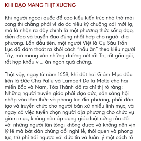
KHI ÐẠO MANG THỊT XƯƠNG
Khi người ngoại quốc đề cao kiểu kiến trúc nhà thờ mái
cong thì chẳng phải vì do óc hiếu kỳ chuộng cái mới lạ,
mà là nhận ra đây chính là một phương thức sống đạo,
diễn đạo và truyền đạo đúng nhất hợp cho người địa
phương. Lần đầu tiên, một người Việt là Cụ Sáu Trần
Lục đã dám thoát ra khỏi cách “nấu ăn” theo kiểu người
Tây, mà mang vào những đường nét rất Ta, rất gần gũi,
rất hợp khẩu vị... ăn ngon quá chừng.
Thật vậy, ngay từ năm 1658, khi đặt hai Giám Mục đầu
tiên là Ðức Cha Pallu và Lambert De la Motte cho hai
miền Bắc và Nam, Tòa Thánh đã ra chỉ thị rõ ràng:
Những người truyền giáo phải đạo đức, sẵn sàng hội
nhập vào tâm thức và phong tục địa phương; phải đào
tạo và truyền chức cho người bản xứ nhiều linh mục, và
ngay cả việc tuyển chọn người địa phương cho chức vụ
giám mục; không nên áp dụng giáo luật cứng rắn đối
với những người tân tòng; không được và không nên vịn
lý lẽ mà bắt dân chúng đổi nghi lễ, thói quen và phong
tục, trừ phi trái ngược với đức tin và luân lý một cách rõ