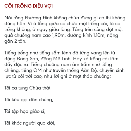
CÕI TRỐNG DIỆU VỢI
Nói rằng Phương Ðình không chứa đựng gì cả thì không
đúng hẳn. Vì ở tầng giữa có chứa một trống cái, là cái
trống không, ở ngay giữa lòng. Tầng trên cùng đặt một
quả chuông nam cao 1,90m, đường kính 1,10m, nặng
gần 2 tấn.
Tiếng trống như tiếng sấm lệnh đã từng vang lên từ
động Ðông Sơn, động Mê Linh. Hãy xả trống cái tâm
đầy đặc ra. Tiếng chuông nam âm trầm như tiếng
chiêng, tiếng OM như truyền thống Aãn Ðộ, chuyển sinh
lực từ cõi trời cao, như lời ghi ở mặt tháp chuông:
Tôi ca tụng Chúa thật
Tôi kêu gọi dân chúng,
Tôi tập họp giáo sĩ,
Tôi khóc người qua đời,