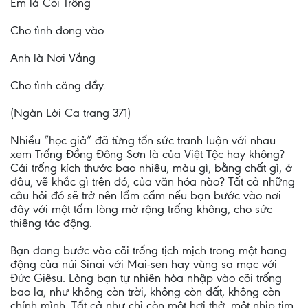
Em là Cõi Trống
Cho tình đong vào
Anh là Nơi Vắng
Cho tình căng đầy.
(Ngàn Lời Ca trang 371)
Nhiều “học giả” đã từng tốn sức tranh luận với nhau
xem Trống Ðồng Ðông Sơn là của Việt Tộc hay không?
Cái trống kích thước bao nhiêu, màu gì, bằng chất gì, ở
đâu, vẽ khắc gì trên đó, của văn hóa nào? Tất cả những
câu hỏi đó sẽ trở nên lẩm cẩm nếu bạn bước vào nơi
đây với một tấm lòng mở rộng trống không, cho sức
thiêng tác động.
Bạn đang bước vào cõi trống tịch mịch trong một hang
động của núi Sinai với Mai-sen hay vùng sa mạc với
Ðức Giêsu. Lòng bạn tự nhiên hòa nhập vào cõi trống
bao la, như không còn trời, không còn đất, không còn
chính mình. Tất cả như chỉ còn một hơi thở, một nhịp tim