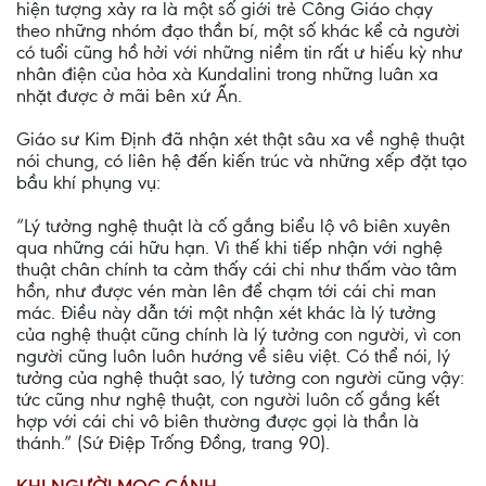
hiện tượng xảy ra là một số giới trẻ Công Giáo chạy
theo những nhóm đạo thần bí, một số khác kể cả người
có tuổi cũng hồ hởi với những niềm tin rất ư hiếu kỳ như
nhân điện của hỏa xà Kundalini trong những luân xa
nhặt được ở mãi bên xứ Ấn.
Giáo sư Kim Ðịnh đã nhận xét thật sâu xa về nghệ thuật
nói chung, có liên hệ đến kiến trúc và những xếp đặt tạo
bầu khí phụng vụ:
“Lý tưởng nghệ thuật là cố gắng biểu lộ vô biên xuyên
qua những cái hữu hạn. Vì thế khi tiếp nhận với nghệ
thuật chân chính ta cảm thấy cái chi như thấm vào tâm
hồn, như được vén màn lên để chạm tới cái chi man
mác. Ðiều này dẫn tới một nhận xét khác là lý tưởng
của nghệ thuật cũng chính là lý tưởng con người, vì con
người cũng luôn luôn hướng về siêu việt. Có thể nói, lý
tưởng của nghệ thuật sao, lý tưởng con người cũng vậy:
tức cũng như nghệ thuật, con người luôn cố gắng kết
hợp với cái chi vô biên thường được gọi là thần là
thánh.” (Sứ Ðiệp Trống Ðồng, trang 90).