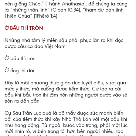
nên giống Chúa.” (Thánh Anathasio), để chúng ta cũng
là “những thần linh” (Gioan 10:34), “tham dự bản tính
Thiên Chúa” (1Phêrô 1:4).
Ở BẦU THÌ TRÒN
Những nhà tâm lý miền sâu phải phục lăn ra khi đọc
được câu ca dao Việt Nam:
Ở bầu thì tròn
Ở ống thì dài.
Ðây là một phương thức giáo dục tuyệt diệu, vượt qua
mức ý thức, mà xuống được tiềm thức. Cứ tạo ra cái
bầu khí bầu tròn thì tâm hồn những người bước vào sẽ
tròn ra dần dần.
Cụ Sáu Trần Lục quả là đã thấy được sức mạnh biến
đổi của tiềm thức khi xây Nhà Thờ Lớn với một bầu khí
như hang động. Từ ngoài bước vào trong, phải một lúc
mới nhìn rõ, vì bên trong tối hơn bên ngoài nhiều, tạo