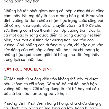
bằng bánh dầy tròn.
Những bế tắc nhốt giam trong cái hộp vuông thì ai cũng
cảm thấy. Nhưng đây là con đường hóa giải: Bước vào
đình vuông là dám chấp nhận thực trạng cuộc sống với
tất cả mọi khía cạnh, và di chuyển vào nhà thờ để cho
sức thiêng cảm hóa thành hòa hợp vuông tròn. Ðây là
cả một đạo lý sống được diễn ra bằng đường nét hiển
hiện, như một qui trình đạt vuông tròn, mẹ tròn con
vuông. Chứ những con đường duy vật, chỉ cậy dựa vào
sức riêng của cái hộp vuông hữu hạn, thì chỉ mang lại
những hậu quả chém giết hãi hùng như đã từng thấy
trong lịch sử nhân loại.
CÂY TRÚC MỌC BÊN ÐÌNH
Diễn trình từ vuông đến tròn không thể xẩy ra được
nếu không có cõi trống. Dám xả bỏ cái tiểu ngã hộp
vuông hữu hạn. Cõi trống đúng là cái bè hay cái cầu
bác từ bờ hữu hạn sang bờ vô hạn.
Phương Ðình Phát Diệm trống không, chả chứa đựng gì
cả. Ðược xây bằng những tảng đá lớn, trông hùng vĩ