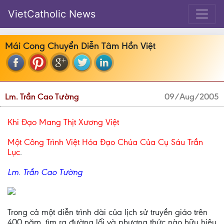
VietCatholic News
Mái Cong Chuyển Diễn Tâm Hồn Việt
Lm. Trần Cao Tường
09/Aug/2005
Khi Ðạo Mang Thịt Xương Việt
Một Công Trình Việt Hóa Ðạo Chúa Của Cụ Sáu Trần
Lục
.
Lm. Trần Cao Tường
Trong cả một diễn trình dài của lịch sử truyền giáo trên
400 năm, tìm ra đường lối và phương thức nào hữu hiệu