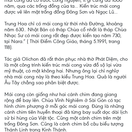
mái cong đã có trước công nguyên, ít gì cũng đã 1000
năm, qua các trống đồng của ta... Kiến trúc mái cong
được vẽ lên mặt trống đồng Ðông Sơn và Ngọc Lũ...
Trung Hoa chỉ có mái cong từ thời nhà Ðường, khoảng
năm 630.. Nhật Bản có tháp Chùa cổ nhất là tháp Chùa
Nhạc Sư có mái cong rất đẹp được kiến tạo năm 730,
tại Nara.” ( Thời Ðiểm Công Giáo, tháng 5.1991, trang
118).
Tác giả Olichon đã rất thán phục nhà thờ Phát Diệm, cho
là một công trình kiến trúc mái cong vừa đồ sộ lại vừa
mỹ thuật, có một không hai. Nhưng ông lại chỉ nghĩợ
nhà mái cong này là theo kiểu Trung Hoa. Quả là người
Âu Tây chẳng sao phân biệt được.
Mái cong còn giống như hai cánh chim đang giang
rộng để bay lên. Chùa Vĩnh Nghiêm ở Sài Gòn có tạc
hình chim phượng ở mỗi góc mái cong. Ðúng là những
cánh chim tiên huyền thoại đã từng bay suốt dọc dài lịch
sử bi hùng của Việt tộc. Cũng một cánh chim trên mặt
trống Ðông Sơn. Cũng là cánh chim bồ câu biểu tượng
Thánh Linh trong Kinh Thánh.