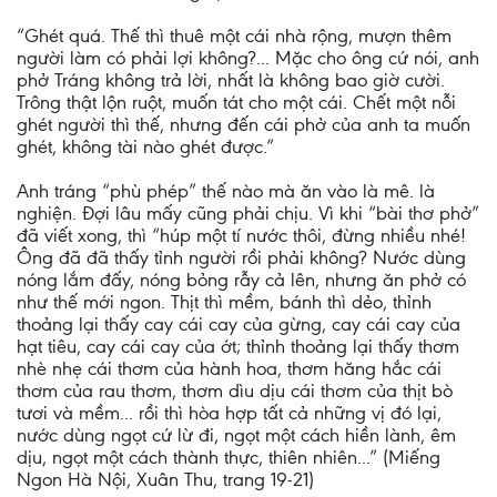
“Ghét quá. Thế thì thuê một cái nhà rộng, mượn thêm
người làm có phải lợi không?... Mặc cho ông cứ nói, anh
phở Tráng không trả lời, nhất là không bao giờ cười.
Trông thật lộn ruột, muốn tát cho một cái. Chết một nỗi
ghét người thì thế, nhưng đến cái phở của anh ta muốn
ghét, không tài nào ghét được.”
Anh tráng “phù phép” thế nào mà ăn vào là mê. là
nghiện. Ðợi lâu mấy cũng phải chịu. Vì khi “bài thơ phở”
đã viết xong, thì “húp một tí nước thôi, đừng nhiều nhé!
Ông đã đã thấy tỉnh người rồi phải không? Nước dùng
nóng lắm đấy, nóng bỏng rẫy cả lên, nhưng ăn phở có
như thế mới ngon. Thịt thì mềm, bánh thì dẻo, thỉnh
thoảng lại thấy cay cái cay của gừng, cay cái cay của
hạt tiêu, cay cái cay của ớt; thỉnh thoảng lại thấy thơm
nhè nhẹ cái thơm của hành hoa, thơm hăng hắc cái
thơm của rau thơm, thơm dìu dịu cái thơm của thịt bò
tươi và mềm... rồi thì hòa hợp tất cả những vị đó lại,
nước dùng ngọt cứ lừ đi, ngọt một cách hiền lành, êm
dịu, ngọt một cách thành thực, thiên nhiên...” (Miếng
Ngon Hà Nội, Xuân Thu, trang 19-21)