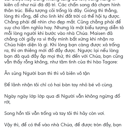
kiên cố như núi đá độ trì. Các chấn song đá chạm hình
thân trúc. Biểu tượng cõi trống là đây. Gióng thì thẳng,
lòng thì rỗng, để cho linh khí đất trời có thể hội tụ được.
Chẳng phải để nhìn cho đẹp mắt. Cũng chẳng phải để
suy cho lắm nghĩa hay. Nhưng là một biểu tượng diễn tả
mỗi lòng người khi bước vào nhà Chúa. Maisen đã
chẳng cởi giầy ra vì thấy mình bất xứng khi nhận ra
Chúa hiện diện là gì. Khi lòng bạn càng được xả trống
ra, thì ơn thiêng mới đổ đầy được. Ngược lại nếu lòng
bạn đã quá đầy ắp mọi thứ, thì đến với Chúa, bạn cũng
vẫn thấy rỗng không, như tâm tình của thi hào Tagore:
Ân sủng Người ban thì thì vô biên vô tận
Ðể lãnh nhận tôi chỉ có hai bàn tay nhỏ bé vô cùng.
Ngày ngày lớp lớp qua đi Người vẫn không ngừng đổ
rót,
Song hồn tôi vẫn trống và tay tôi thì hãy còn vơi.
Vậy thì, để có thể vào nhà Chúa, để được tròn đầy, bạn