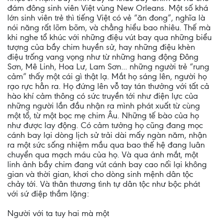
đám đông sinh viên Việt vùng New Orleans. Một số khá
lớn sinh viên trẻ thì tiếng Việt có vẻ “ăn đong”, nghĩa là
nói năng rất lõm bõm, và chẳng hiểu bao nhiêu. Thế mà
khi nghe tổ khúc với những điệu vút bay qua những biểu
tượng của bầy chim huyền sử, hay những điệu khèn
điệu trống vang vọng như từ những hang động Ðông
Sơn, Mê Linh, Hoa Lư, Lam Sơn... những người trẻ “rung
cảm” thấy một cái gì thật lạ. Mắt họ sáng lên, người họ
rạo rực hẳn ra. Họ đứng lên vỗ tay tán thưởng với tất cả
hào khí cảm thông có sức truyền tới như điện lực của
những người lần đầu nhận ra mình phát xuất từ cùng
một tổ, từ một bọc mẹ chim Âu. Những tế bào của họ
như được lay động. Có cảm tưởng họ cũng đang mọc
cánh bay lại dòng lịch sử trải dài mấy ngàn năm, nhận
ra một sức sống nhiệm mầu qua bao thế hệ đang luân
chuyển qua mạch máu của họ. Và qua ánh mắt, một
linh ảnh bầy chim đang vút cánh bay cao nối lại không
gian và thời gian, khơi cho dòng sinh mệnh dân tộc
chảy tới. Và thân thương tình tự dân tộc như bộc phát
với sứ điệp thầm lặng:
Người với ta tuy hai mà một