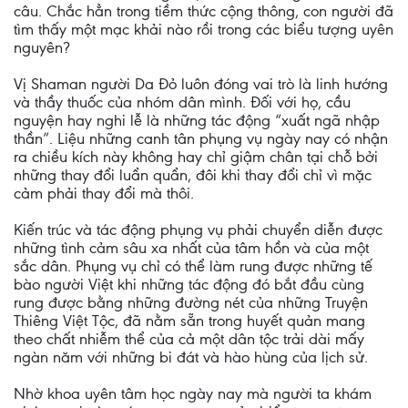
câu. Chắc hẳn trong tiềm thức cộng thông, con người đã
tìm thấy một mạc khải nào rồi trong các biểu tượng uyên
nguyên?
Vị Shaman người Da Ðỏ luôn đóng vai trò là linh hướng
và thầy thuốc của nhóm dân mình. Ðối với họ, cầu
nguyện hay nghi lễ là những tác động “xuất ngã nhập
thần”. Liệu những canh tân phụng vụ ngày nay có nhận
ra chiều kích này không hay chỉ giậm chân tại chỗ bởi
những thay đổi luẩn quẩn, đôi khi thay đổi chỉ vì mặc
cảm phải thay đổi mà thôi.
Kiến trúc và tác động phụng vụ phải chuyển diễn được
những tình cảm sâu xa nhất của tâm hồn và của một
sắc dân. Phụng vụ chỉ có thể làm rung được những tế
bào người Việt khi những tác động đó bắt đầu cùng
rung được bằng những đường nét của những Truyện
Thiêng Việt Tộc, đã nằm sẵn trong huyết quản mang
theo chất nhiễm thể của cả một dân tộc trải dài mấy
ngàn năm với những bi đát và hào hùng của lịch sử.
Nhờ khoa uyên tâm học ngày nay mà người ta khám