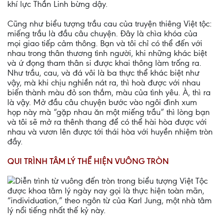
khí lực Thần Linh bừng dậy.
Cũng như biểu tượng trầu cau của truyện thiêng Việt tộc:
miếng trầu là đầu câu chuyện. Ðây là chìa khóa của
mọi giao tiếp cảm thông. Bạn và tôi chỉ có thể đến với
nhau trong thân thương tình người, khi những khác biệt
và ứ đọng tham thân si được khai thông làm trống ra.
Như trầu, cau, và đá vôi là ba thực thể khác biệt như
vậy, mà khi chịu nghiền nát ra, thì hoà được với nhau
biến thành màu đỏ son thắm, màu của tình yêu. À, thì ra
là vậy. Mở đầu câu chuyện bước vào ngôi đình xum
họp này mà “gặp nhau ăn một miếng trầu” thì lòng bạn
và tôi sẽ mở ra thênh thang để có thể hài hòa được với
nhau và vươn lên được tới thái hòa với huyền nhiệm tròn
đầy.
QUI TRÌNH TÂM LÝ THỂ HIỆN VUÔNG TRÒN
Diễn trình từ vuông đến tròn trong biểu tượng Việt Tộc
được khoa tâm lý ngày nay gọi là thực hiện toàn mãn,
“individuation,” theo ngôn từ của Karl Jung, một nhà tâm
lý nổi tiếng nhất thế kỷ này.