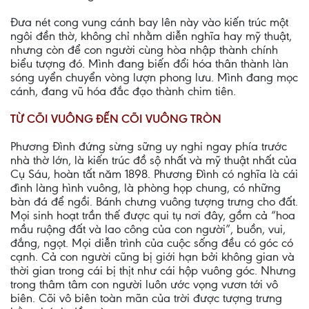
Ðưa nét cong vung cánh bay lên này vào kiến trúc một
ngôi đền thờ, không chỉ nhằm diễn nghĩa hay mỹ thuật,
nhưng còn để con người cùng hòa nhập thành chính
biểu tượng đó. Mình đang biến đổi hóa thân thành làn
sóng uyển chuyển vòng lượn phong lưu. Mình đang mọc
cánh, đang vũ hóa đắc đạo thành chim tiên.
TỪ CÕI VUÔNG ÐẾN CÕI VUÔNG TRÒN
Phương Ðình đứng sừng sững uy nghi ngay phía trước
nhà thờ lớn, là kiến trúc đồ sộ nhất và mỹ thuật nhất của
Cụ Sáu, hoàn tất năm 1898. Phương Ðình có nghĩa là cái
đình làng hình vuông, là phòng họp chung, có những
bàn đá để ngồi. Bánh chưng vuông tượng trưng cho đất.
Mọi sinh hoạt trần thế được qui tụ nơi đây, gồm cả “hoa
mầu ruộng đất và lao công của con người”, buồn, vui,
đắng, ngọt. Mọi diễn trình của cuộc sống đều có góc có
cạnh. Cả con người cũng bị giới hạn bởi không gian và
thời gian trong cái bị thịt như cái hộp vuông góc. Nhưng
trong thâm tâm con người luôn ước vọng vươn tới vô
biên. Cõi vô biên toàn mãn của trời được tượng trưng