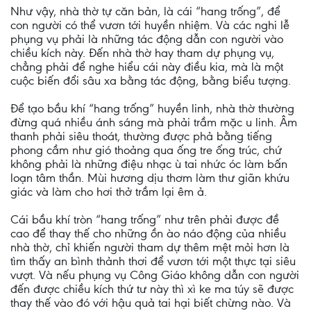
Như vậy, nhà thờ tự căn bản, là cái “hang trống”, để
con người có thể vươn tới huyền nhiệm. Và các nghi lễ
phụng vụ phải là những tác động dẫn con người vào
chiều kích này. Ðến nhà thờ hay tham dự phụng vụ,
chẳng phải để nghe hiểu cái này điều kia, mà là một
cuộc biến đổi sâu xa bằng tác động, bằng biểu tượng.
Ðể tạo bầu khí “hang trống” huyền linh, nhà thờ thường
đừng quá nhiều ánh sáng mà phải trầm mặc u linh. Âm
thanh phải siêu thoát, thường được phả bằng tiếng
phong cầm như gió thoảng qua ống tre ống trúc, chứ
không phải là những điệu nhạc ù tai nhức óc làm bấn
loạn tâm thần. Mùi hương dịu thơm làm thư giãn khứu
giác và làm cho hơi thở trầm lại êm ả.
Cái bầu khí tròn “hang trống” như trên phải được đề
cao để thay thế cho những ồn ào náo động của nhiều
nhà thờ, chỉ khiến người tham dự thêm mệt mỏi hơn là
tìm thấy an bình thảnh thơi để vươn tới một thực tại siêu
vượt. Và nếu phụng vụ Công Giáo không dẫn con người
đến được chiều kích thứ tư này thì xì ke ma túy sẽ được
thay thế vào đó với hậu quả tai hại biết chừng nào. Và