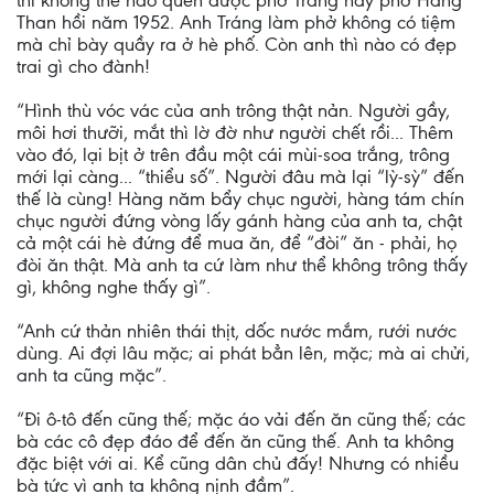
thì không thể nào quên được phở Tráng hay phở Hàng
Than hồi năm 1952. Anh Tráng làm phở không có tiệm
mà chỉ bày quầy ra ở hè phố. Còn anh thì nào có đẹp
trai gì cho đành!
“Hình thù vóc vác của anh trông thật nản. Người gầy,
môi hơi thưỡi, mắt thì lờ đờ như người chết rồi... Thêm
vào đó, lại bịt ở trên đầu một cái mùi-soa trắng, trông
mới lại càng... “thiểu số”. Người đâu mà lại “lỳ-sỳ” đến
thế là cùng! Hàng năm bẩy chục người, hàng tám chín
chục người đứng vòng lấy gánh hàng của anh ta, chật
cả một cái hè đứng để mua ăn, để “đòi” ăn - phải, họ
đòi ăn thật. Mà anh ta cứ làm như thể không trông thấy
gì, không nghe thấy gì”.
“Anh cứ thản nhiên thái thịt, dốc nước mắm, rưới nước
dùng. Ai đợi lâu mặc; ai phát bẳn lên, mặc; mà ai chửi,
anh ta cũng mặc”.
“Ði ô-tô đến cũng thế; mặc áo vải đến ăn cũng thế; các
bà các cô đẹp đáo để đến ăn cũng thế. Anh ta không
đặc biệt với ai. Kể cũng dân chủ đấy! Nhưng có nhiều
bà tức vì anh ta không nịnh đầm”.