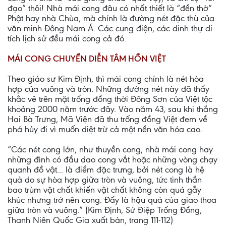
đạo” thôi! Nhà mái cong đâu có nhất thiết là “đền thờ”
Phật hay nhà Chùa, mà chính là đường nét đặc thù của
văn minh Ðông Nam Á. Các cung điện, các dinh thự di
tích lịch sử đều mái cong cả đó.
MÁI CONG CHUYỂN DIỄN TÂM HỒN VIỆT
Theo giáo sư Kim Ðịnh, thì mái cong chính là nét hòa
hợp của vuông và tròn. Những đường nét này đã thấy
khẳc vẽ trên mặt trống đồng thời Ðông Sơn của Việt tộc
khoảng 2000 năm trước đây. Vào năm 43, sau khi thắng
Hai Bà Trưng, Mã Viện đã thu trống đồng Việt đem về
phá hủy đi vì muốn diệt trừ cả một nền văn hóa cao.
“Các nét cong lớn, như thuyền cong, nhà mái cong hay
những đình có đầu dao cong vắt hoặc những vòng chạy
quanh đồ vật... là điểm đặc trưng, bởi nét cong là hệ
quả do sự hòa hợp giữa tròn và vuông, tức tinh thần
bao trùm vật chất khiến vật chất không còn quá gẫy
khúc nhưng trở nên cong. Ðấy là hậu quả của giao thoa
giữa tròn và vuông.” (Kim Ðịnh, Sứ Ðiệp Trống Ðồng,
Thanh Niên Quốc Gia xuất bản, trang 111-112)