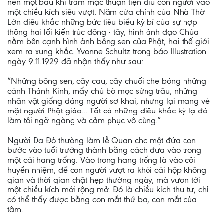
nên một bầu khí trầm mặc thuận tiện dìu con người vào
một chiều kích siêu vượt. Năm cửa chính của Nhà Thờ
Lớn điêu khắc những bức tiêu biểu kỳ bí của sự hợp
thông hai lối kiến trúc đông - tây, hình ảnh đạo Chúa
nằm bên cạnh hình ảnh bông sen của Phật, hai thế giới
xem ra xung khắc. Yvonne Schultz trong báo Illustration
ngày 9.11.1929 đã nhận thấy như sau:
“Những bông sen, cây cau, cây chuối che bóng những
cảnh Thánh Kinh, mấy chú bò mọc sừng trâu, những
nhân vật giống dáng người sơ khai, nhưng lại mang vẻ
mặt người Phật giáo... Tất cả những điêu khắc kỳ lạ đó
làm tôi ngỡ ngàng và cảm phục vô cùng.”
Người Da Ðỏ thường làm lễ Quan cho một đứa con
bước vào tuổi trưởng thành bằng cách đưa vào trong
một cái hang trống. Vào trong hang trống là vào cõi
huyền nhiệm, để con người vượt ra khỏi cái hộp không
gian và thời gian chật hẹp thường ngày, mà vươn tới
một chiều kích mới rộng mở. Ðó là chiều kích thư tư, chỉ
có thể thấy được bằng con mắt thứ ba, con mắt của
tâm.