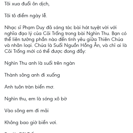
Tôi xua đuổi ôn dịch,
Tôi tô điểm ngày lễ.
Nhạc sĩ Phạm Duy đã sáng tác bài hát tuyệt vời với
nghĩa đạo lý của Cõi Trống trong bài Nghìn Thu. Bạn có
thể liên tưởng phần nào đến tình yêu giữa Thiên Chúa
và nhân loại. Chúa là Suối Nguồn Hồng Ân, và chỉ ai là
Cõi Trống mới có thể được đong đầy:
Nghìn Thu anh là suối trên ngàn
Thành sông anh đi xuống
Anh tuôn tràn biển mơ.
Nghìn thu, em là sóng xô bờ
Vào sông em đi mãi
Không bao giờ biển vơi.