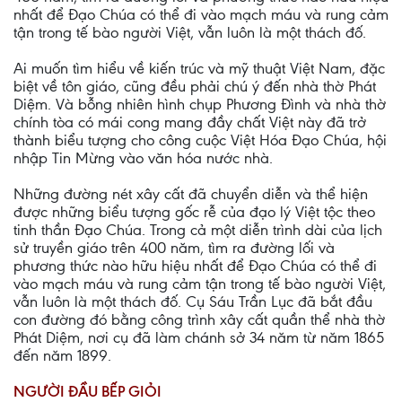
nhất để Ðạo Chúa có thể đi vào mạch máu và rung cảm
tận trong tế bào người Việt, vẫn luôn là một thách đố.
Ai muốn tìm hiểu về kiến trúc và mỹ thuật Việt Nam, đặc
biệt về tôn giáo, cũng đều phải chú ý đến nhà thờ Phát
Diệm. Và bỗng nhiên hình chụp Phương Ðình và nhà thờ
chính tòa có mái cong mang đầy chất Việt này đã trở
thành biểu tượng cho công cuộc Việt Hóa Ðạo Chúa, hội
nhập Tin Mừng vào văn hóa nước nhà.
Những đường nét xây cất đã chuyển diễn và thể hiện
được những biểu tượng gốc rễ của đạo lý Việt tộc theo
tinh thần Ðạo Chúa. Trong cả một diễn trình dài của lịch
sử truyền giáo trên 400 năm, tìm ra đường lối và
phương thức nào hữu hiệu nhất để Ðạo Chúa có thể đi
vào mạch máu và rung cảm tận trong tế bào người Việt,
vẫn luôn là một thách đố. Cụ Sáu Trần Lục đã bắt đầu
con đường đó bằng công trình xây cất quần thể nhà thờ
Phát Diệm, nơi cụ đã làm chánh sở 34 năm từ năm 1865
đến năm 1899.
NGƯỜI ÐẦU BẾP GIỎI