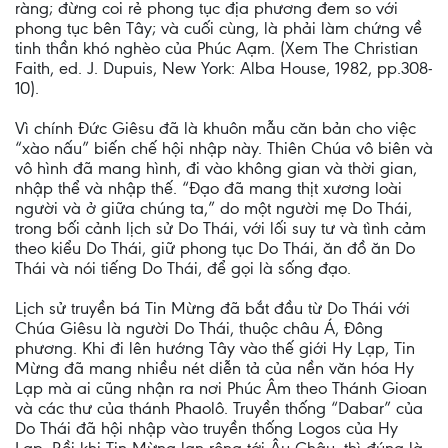
ràng; đừng coi rẻ phong tục địa phương đem so với
phong tục bên Tây; và cuối cùng, là phải làm chứng về
tinh thần khó nghèo của Phúc Aạm. (Xem The Christian
Faith, ed. J. Dupuis, New York: Alba House, 1982, pp.308-
10).
Vì chính Ðức Giêsu đã là khuôn mẫu căn bản cho việc
“xào nấu” biến chế hội nhập này. Thiên Chúa vô biên và
vô hình đã mang hình, đi vào không gian và thời gian,
nhập thể và nhập thế. “Ðạo đã mang thịt xương loài
người và ở giữa chúng ta,” do một người mẹ Do Thái,
trong bối cảnh lịch sử Do Thái, với lối suy tư và tình cảm
theo kiểu Do Thái, giữ phong tục Do Thái, ăn đồ ăn Do
Thái và nói tiếng Do Thái, để gọi là sống đạo.
Lịch sử truyền bá Tin Mừng đã bắt đầu từ Do Thái với
Chúa Giêsu là người Do Thái, thuộc châu Á, Ðông
phương. Khi đi lên hướng Tây vào thế giới Hy Lạp, Tin
Mừng đã mang nhiều nét diễn tả của nền văn hóa Hy
Lạp mà ai cũng nhận ra nơi Phúc Âm theo Thánh Gioan
và các thư của thánh Phaolô. Truyền thống “Dabar” của
Do Thái đã hội nhập vào truyền thống Logos của Hy