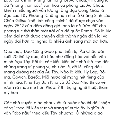
Lạp. Rồi khi Tin Mừng lan rộng tới Âu Châu, thì đúng là
đã “mang thân xác” văn hóa và phong tục Âu Châu,
khiến nhiều người vẫn tưởng rằng đạo Công Giáo là
đạo của Tây Phương. Chẳng hạn như lễ Giáng Sinh của
Chúa Giêsu “mặt trời công chính” đã được chọn vào
ngày 25.12 của đêm đông giá lạnh là để “rửa tội” cho
phong tục thờ thần mặt trời của đế quốc Roma. Ðó là lúc
đêm dài nhất được chuyển dịch thành ngắn dần lại và
ngày dài hơn ra, nghĩa là nhiều ánh sáng mặt trời hơn.
Quả thực, Ðạo Công Giáo phát triển tại Âu Châu dài
suốt 20 thế kỷ qua, đã hầu như đồng hóa với nền văn
minh Aạu Tây. Rồi thì các kiểu kiến trúc nhà thờ cho đến
những trang trí phụng vụ như áo lễ, đồ lễ, cũng đều
mang đường nét của Âu Tây. Nào là kiểu Hy Lạp, Rô-
ma, Gô-tích, Ba-rốc. Mỗi nước lại mang nét riêng của
mình nữa. Như Tây Ban Nha và Bồ Ðào Nha thì có vẻ
rườm rà màu mè hơn Pháp. Ý thì trọng nghệ thuật thẩm
mỹ hơn.
Các nhà truyền giáo phát xuất từ nước nào thì dễ “nhập
cảng” theo lối kiến trúc và trang trí nước ấy. Nghĩa là
vẫn “xào nấu” theo kiểu Tây phương. Ở những giáo