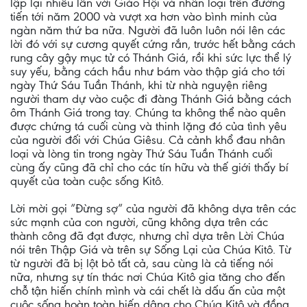
lập lại nhiều lần với Giáo Hội và nhân loại trên đường
tiến tới năm 2000 và vượt xa hơn vào bình minh của
ngàn năm thứ ba nữa. Người đã luôn luôn nói lên các
lời đó với sự cương quyết cứng rắn, trước hết bằng cách
rung cây gậy mục tử có Thánh Giá, rồi khi sức lực thể lý
suy yếu, bằng cách hầu như bám vào thập giá cho tới
ngày Thứ Sáu Tuần Thánh, khi từ nhà nguyện riêng
người tham dự vào cuộc đi đàng Thánh Giá bằng cách
ôm Thánh Giá trong tay. Chúng ta không thể nào quên
được chứng tá cuối cùng và thinh lặng đó của tình yêu
của người đối với Chúa Giêsu. Cả cảnh khổ đau nhân
loại và lòng tin trong ngày Thứ Sáu Tuần Thánh cuối
cùng ấy cũng đã chỉ cho các tín hữu và thế giới thấy bí
quyết của toàn cuộc sống Kitô.
Lời mời gọi ”Đừng sợ” của người đã không dựa trên các
sức mạnh của con người, cũng không dựa trên các
thành công đã đạt được, nhưng chỉ dựa trên Lời Chúa
nói trên Thập Giá và trên sự Sống Lại của Chúa Kitô. Từ
từ người đã bị lột bỏ tất cả, sau cùng là cả tiếng nói
nữa, nhưng sự tín thác nơi Chúa Kitô gia tăng cho đến
chỗ tận hiến chính mình và cái chết là dấu ấn của một
cuộc sống hoàn toàn hiến dâng cho Chúa Kitô và đồng