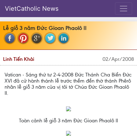
VietCatholic News
Lễ giỗ 3 năm Đức Gioan Phaolô II
Linh Tiến Khải
02/Apr/2008
Vatican - Sáng thứ tư 2-4-2008 Đức Thánh Cha Biển Đức
XVI đã cử hành thánh lễ trước thềm đền thờ thánh Phêrô
nhân lễ giỗ 3 năm của vị tôi tớ Chúa Đức Gioan Phaolô
II.
Toàn cảnh lễ giỗ 3 năm Đức Gioan Phaolô II