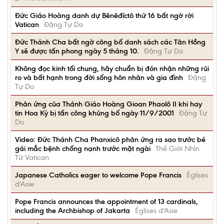
Đức Giáo Hoàng danh dự Bênêđíctô thứ 16 bất ngờ rời
Vatican
Đặng Tự Do
Đức Thánh Cha bất ngờ công bố danh sách các Tân Hồng
Y sẽ được tấn phong ngày 5 tháng 10.
Đặng Tự Do
Không đọc kinh tối chung, hãy chuẩn bị đón nhận những rủi
ro và bất hạnh trong đời sống hôn nhân và gia đình
Đặng
Tự Do
Phản ứng của Thánh Giáo Hoàng Gioan Phaolô II khi hay
tin Hoa Kỳ bị tấn công khủng bố ngày 11/9/2001
Đặng Tự
Do
Video: Đức Thánh Cha Phanxicô phản ứng ra sao trước bé
gái mắc bệnh chống nạnh trước mặt ngài
Thế Giới Nhìn
Từ Vatican
Japanese Catholics eager to welcome Pope Francis
Églises
d'Asie
Pope Francis announces the appointment of 13 cardinals,
including the Archbishop of Jakarta
Églises d'Asie