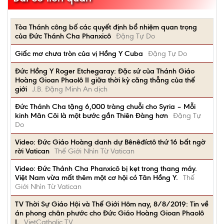
Tòa Thánh công bố các quyết định bổ nhiệm quan trọng
của Đức Thánh Cha Phanxicô
Đặng Tự Do
Giấc mơ chưa tròn của vị Hồng Y Cuba
Đặng Tự Do
Đức Hồng Y Roger Etchegaray: Đặc sứ của Thánh Giáo
Hoàng Gioan Phaolô II giữa thời kỳ căng thẳng của thế
giới
J.B. Đặng Minh An dịch
Đức Thánh Cha tặng 6,000 tràng chuỗi cho Syria – Mỗi
kinh Mân Côi là một bước gần Thiên Đàng hơn
Đặng Tự
Do
Video: Đức Giáo Hoàng danh dự Bênêđíctô thứ 16 bất ngờ
rời Vatican
Thế Giới Nhìn Từ Vatican
Video: Đức Thánh Cha Phanxicô bị kẹt trong thang máy.
Việt Nam vừa mất thêm một cơ hội có Tân Hồng Y.
Thế
Giới Nhìn Từ Vatican
TV Thời Sự Giáo Hội và Thế Giới Hôm nay, 8/8/2019: Tin về
án phong chân phước cho Đức Giáo Hoàng Gioan Phaolô
I.
VietCatholic TV