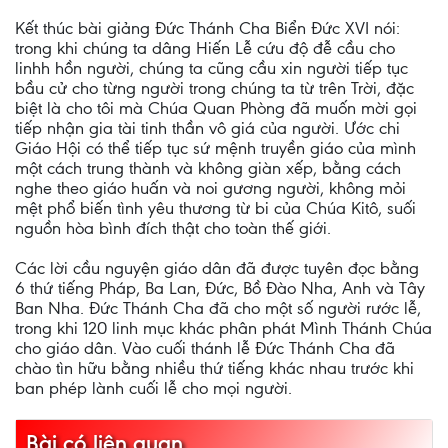
Kết thúc bài giảng Đức Thánh Cha Biển Đức XVI nói:
trong khi chúng ta dâng Hiến Lễ cứu độ đễ cầu cho
linhh hồn người, chúng ta cũng cầu xin người tiếp tục
bầu cử cho từng người trong chúng ta từ trên Trời, đặc
biệt là cho tôi mà Chúa Quan Phòng đã muốn mời gọi
tiếp nhận gia tài tinh thần vô giá của người. Ước chi
Giáo Hội có thể tiếp tục sứ mệnh truyền giáo của mình
một cách trung thành và không giàn xếp, bằng cách
nghe theo giáo huấn và noi gương người, không mỏi
mệt phổ biến tình yêu thương từ bi của Chúa Kitô, suối
nguồn hòa bình đích thật cho toàn thế giới.
Các lời cầu nguyện giáo dân đã được tuyên đọc bằng
6 thứ tiếng Pháp, Ba Lan, Đức, Bồ Đào Nha, Anh và Tây
Ban Nha. Đức Thánh Cha đã cho một số người rước lễ,
trong khi 120 linh mục khác phân phát Mình Thánh Chúa
cho giáo dân. Vào cuối thánh lễ Đức Thánh Cha đã
chào tìn hữu bằng nhiều thứ tiếng khác nhau trước khi
ban phép lành cuối lễ cho mọi người.
Bài có liên quan