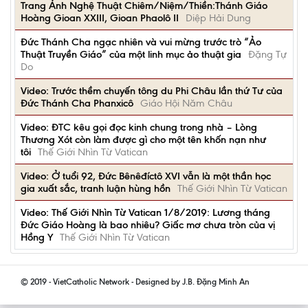
Trang Ảnh Nghệ Thuật Chiêm/Niệm/Thiền:Thánh Giáo
Hoàng Gioan XXIII, Gioan Phaolô II
Diệp Hải Dung
Đức Thánh Cha ngạc nhiên và vui mừng trước trò “Ảo
Thuật Truyền Giáo” của một linh mục ảo thuật gia
Đặng Tự
Do
Video: Trước thềm chuyến tông du Phi Châu lần thứ Tư của
Đức Thánh Cha Phanxicô
Giáo Hội Năm Châu
Video: ĐTC kêu gọi đọc kinh chung trong nhà – Lòng
Thương Xót còn làm được gì cho một tên khốn nạn như
tôi
Thế Giới Nhìn Từ Vatican
Video: Ở tuổi 92, Đức Bênêđíctô XVI vẫn là một thần học
gia xuất sắc, tranh luận hùng hồn
Thế Giới Nhìn Từ Vatican
Video: Thế Giới Nhìn Từ Vatican 1/8/2019: Lương tháng
Đức Giáo Hoàng là bao nhiêu? Giấc mơ chưa tròn của vị
Hồng Y
Thế Giới Nhìn Từ Vatican
© 2019 - VietCatholic Network - Designed by J.B. Đặng Minh An