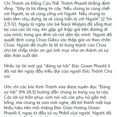
Chí Thánh và Đấng Cứu Thế. Thánh Phaolô khẳng định
rằng: ”Đây là lời đáng tin cậy: Nếu chúng ta cùng chết
với Người, ta sẽ cùng sống với Người. Nếu chúng ta
kiên tâm chịu đựng, ta sẽ cùng hiển trị với Người” (2 Tm
2,11-12). Ngay từ ngày còn bé Karol Wojtyla đã sống thực
tại của các lời này, khi gặp gỡ thập giá trên đường đi
của mình, trong gia đình và nơi dân tộc mình. Người đã
quyết định cùng Chúa Giêsu vác thập giá và theo chân
Chúa. Người đã muốn là tôi tớ trung thành của Chúa
cho tới chấp nhận ơn gọi linh mục như ơn thánh và sự
dấn thân suốt đời.
Nhắc lại lời mời gọi ”đừng sợ hãi” Đức Gioan Phaolô II
đã nói lên ngay đầu triều đại của người Đức Thánh Cha
nói:
Ước chi các bài Kinh Thánh vừa được tuyên đọc ”Đừng
sợ hãi” (Mt 28,5) hướng dẫn chúng ta trong suy tư này.
Các lời sứ thần phục sinh nói với các phụ nữ gần mộ
trống, mà chúng ta vừa mới nghe, đã trở thành một loại
khẩu hiệu trên môi miệng Đức Giáo Hoàng Gioan
Phaolô II, ngay từ đầu sứ vụ Phêrô của người. Người đã