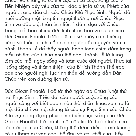
Chúa. Và chúng ta có thể đọc tất cả cuộc sống của Vị
Tiền Nhiệm qúy yêu của tôi, đặc biệt là sứ vụ Phêrô của
người, trong dấu chỉ của Chúa Kitô Phục Sinh. Người đã
nuôi dưỡng một lòng tin ngoại thường nơi Chúa Phục
Sinh và đặc biệt thân tình liên lỉ đàm đạo với Chúa.
Trong biết bao nhiêu đức tính nhân bản và siêu nhiên
Đức Gioan Phaolô II đặc biệt có sự nhậy cảm thiêng
liêng và thần bí: chỉ cần nhìn người cầu nguyện và cử
hành Thánh Lễ để thấy người hoàn toàn chìm đắm trong
mầu nhiệm của Chúa như thế nào. Thánh Lễ là trung
tâm của mỗi ngày sống và toàn cuộc đời người. Thực tại
”sống động và thánh thiện” của Bí tích Thánh Thể trao
ban cho người nghị lực tinh thần để hướng dẫn Dân
Chúa trên con đường lịch sử.
Đức Gioan Phaolô II đã tắt thở ngày áp Chúa Nhật thứ
hai Phục Sinh... Triều đại của người, cuộc sống của
người cùng với biết bao nhiêu thời điểm khác xem ra là
một dấu chỉ và một chứng tá của sự Phục Sinh của Chúa
Kitô. Sự năng động phục sinh biến cuộc sống của Đức
Gioan Phaolô II trở thành một câu trả lời hoàn toàn cho
lời mời gọi của Chúa, không thể được diễn tả mà không
có sự tham dự vào các khổ đau và cái chết của Thầy