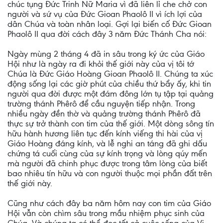
chúc tụng Đức Trinh Nữ Maria vì đã liên lỉ che chở con
người và sứ vụ của Đức Gioan Phaolô II vì ích lợi của
dân Chúa và toàn nhân loại. Gợi lại biến cố Đức Gioan
Phaolô II qua đời cách đây 3 năm Đức Thánh Cha nói:
Ngày mùng 2 tháng 4 đã in sâu trong ký ức của Giáo
Hội như là ngày ra đi khỏi thế giới này của vị tôi tớ
Chúa là Đức Giáo Hoàng Gioan Phaolô II. Chúng ta xúc
động sống lại các giờ phút của chiều thứ bẩy ấy, khi tin
người qua đời được một đám đông lớn tụ tập tại quảng
trường thánh Phêrô để cầu nguyện tiếp nhận. Trong
nhiều ngày đền thờ và quảng trường thánh Phêrô đã
thực sự trở thành con tim của thế giới. Một dòng sông tín
hữu hành hương liên tục đến kính viếng thi hài của vị
Giáo Hoàng đáng kính, và lễ nghi an táng đã ghi dấu
chứng tá cuối cùng của sự kính trọng và lòng qúy mến
mà người đã chinh phục được trong tâm lòng của biết
bao nhiêu tín hữu và con người thuộc mọi phần đất trên
thế giới này.
Cũng như cách đây ba năm hôm nay con tim của Giáo
Hội vẫn còn chìm sâu trong mầu nhiệm phục sinh của