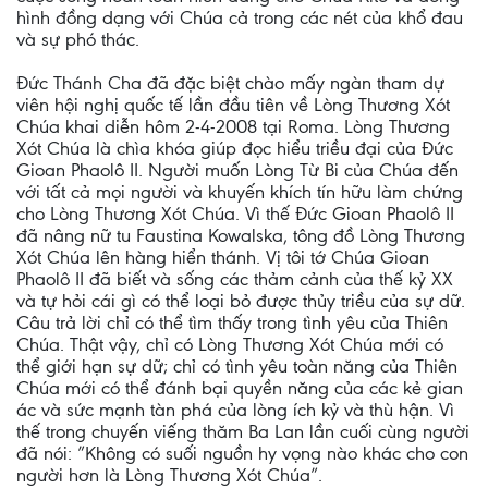
hình đồng dạng với Chúa cả trong các nét của khổ đau
và sự phó thác.
Đức Thánh Cha đã đặc biệt chào mấy ngàn tham dự
viên hội nghị quốc tế lần đầu tiên về Lòng Thương Xót
Chúa khai diễn hôm 2-4-2008 tại Roma. Lòng Thương
Xót Chúa là chìa khóa giúp đọc hiểu triều đại của Đức
Gioan Phaolô II. Người muốn Lòng Từ Bi của Chúa đến
với tất cả mọi người và khuyến khích tín hữu làm chứng
cho Lòng Thương Xót Chúa. Vì thế Đức Gioan Phaolô II
đã nâng nữ tu Faustina Kowalska, tông đồ Lòng Thương
Xót Chúa lên hàng hiển thánh. Vị tôi tớ Chúa Gioan
Phaolô II đã biết và sống các thảm cảnh của thế kỷ XX
và tự hỏi cái gì có thể loại bỏ được thủy triều của sự dữ.
Câu trả lời chỉ có thể tìm thấy trong tình yêu của Thiên
Chúa. Thật vậy, chỉ có Lòng Thương Xót Chúa mới có
thể giới hạn sự dữ; chỉ có tình yêu toàn năng của Thiên
Chúa mới có thể đánh bại quyền năng của các kẻ gian
ác và sức mạnh tàn phá của lòng ích kỷ và thù hận. Vì
thế trong chuyến viếng thăm Ba Lan lần cuối cùng người
đã nói: ”Không có suối nguồn hy vọng nào khác cho con
người hơn là Lòng Thương Xót Chúa”.