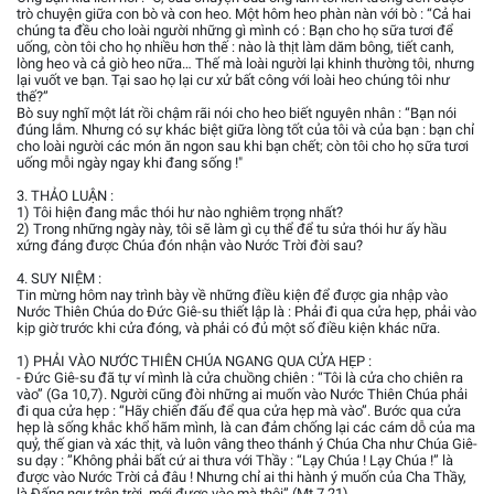
trò chuyện giữa con bò và con heo. Một hôm heo phàn nàn với bò : “Cả hai
chúng ta đều cho loài người những gì mình có : Bạn cho họ sữa tươi để
uống, còn tôi cho họ nhiều hơn thế : nào là thịt làm dăm bông, tiết canh,
lòng heo và cả giò heo nữa… Thế mà loài người lại khinh thường tôi, nhưng
lại vuốt ve bạn. Tại sao họ lại cư xử bất công với loài heo chúng tôi như
thế?”
Bò suy nghĩ một lát rồi chậm rãi nói cho heo biết nguyên nhân : “Bạn nói
đúng lắm. Nhưng có sự khác biệt giữa lòng tốt của tôi và của bạn : bạn chỉ
cho loài người các món ăn ngon sau khi bạn chết; còn tôi cho họ sữa tươi
uống mỗi ngày ngay khi đang sống !"
3. THẢO LUẬN :
1) Tôi hiện đang mắc thói hư nào nghiêm trọng nhất?
2) Trong những ngày này, tôi sẽ làm gì cụ thể để tu sửa thói hư ấy hầu
xứng đáng được Chúa đón nhận vào Nước Trời đời sau?
4. SUY NIỆM :
Tin mừng hôm nay trình bày về những điều kiện để được gia nhập vào
Nước Thiên Chúa do Đức Giê-su thiết lập là : Phải đi qua cửa hẹp, phải vào
kịp giờ trước khi cửa đóng, và phải có đủ một số điều kiện khác nữa.
1) PHẢI VÀO NƯỚC THIÊN CHÚA NGANG QUA CỬA HẸP :
- Đức Giê-su đã tự ví mình là cửa chuồng chiên : “Tôi là cửa cho chiên ra
vào” (Ga 10,7). Người cũng đòi những ai muốn vào Nước Thiên Chúa phải
đi qua cửa hẹp : “Hãy chiến đấu để qua cửa hẹp mà vào”. Bước qua cửa
hẹp là sống khắc khổ hãm mình, là can đảm chống lại các cám dỗ của ma
quỷ, thế gian và xác thịt, và luôn vâng theo thánh ý Chúa Cha như Chúa Giê-
su dạy : ”Không phải bất cứ ai thưa với Thầy : “Lạy Chúa ! Lạy Chúa !” là
được vào Nước Trời cả đâu ! Nhưng chỉ ai thi hành ý muốn của Cha Thầy,
là Đấng ngự trên trời, mới được vào mà thôi” (Mt 7,21).