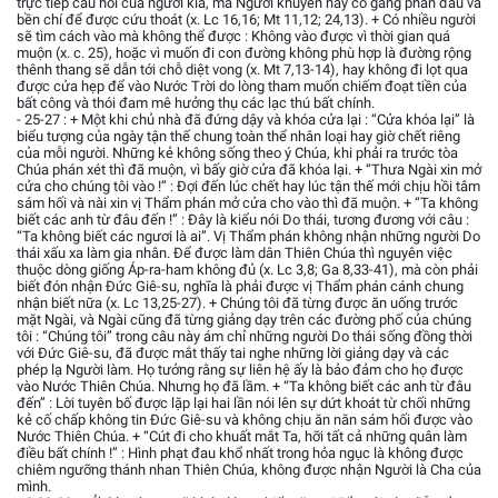
trực tiếp câu hỏi của người kia, mà Người khuyên hãy cố gắng phấn đấu và
bền chí để được cứu thoát (x. Lc 16,16; Mt 11,12; 24,13). + Có nhiều người
sẽ tìm cách vào mà không thể được : Không vào được vì thời gian quá
muộn (x. c. 25), hoặc vì muốn đi con đường không phù hợp là đường rộng
thênh thang sẽ dẫn tới chỗ diệt vong (x. Mt 7,13-14), hay không đi lọt qua
được cửa hẹp để vào Nước Trời do lòng tham muốn chiếm đoạt tiền của
bất công và thói đam mê hưởng thụ các lạc thú bất chính.
- 25-27 : + Một khi chủ nhà đã đứng dậy và khóa cửa lại : “Cửa khóa lại” là
biểu tượng của ngày tận thế chung toàn thể nhân loại hay giờ chết riêng
của mỗi người. Những kẻ không sống theo ý Chúa, khi phải ra trước tòa
Chúa phán xét thì đã muộn, vì bấy giờ cửa đã khóa lại. + “Thưa Ngài xin mở
cửa cho chúng tôi vào !” : Đợi đến lúc chết hay lúc tận thế mới chịu hồi tâm
sám hối và nài xin vị Thẩm phán mở cửa cho vào thì đã muộn. + “Ta không
biết các anh từ đâu đến !” : Đây là kiểu nói Do thái, tương đương với câu :
“Ta không biết các ngươi là ai”. Vị Thẩm phán không nhận những người Do
thái xấu xa làm gia nhân. Để được làm dân Thiên Chúa thì nguyên việc
thuộc dòng giống Áp-ra-ham không đủ (x. Lc 3,8; Ga 8,33-41), mà còn phải
biết đón nhận Đức Giê-su, nghĩa là phải được vị Thẩm phán cánh chung
nhận biết nữa (x. Lc 13,25-27). + Chúng tôi đã từng được ăn uống trước
mặt Ngài, và Ngài cũng đã từng giảng dạy trên các đường phố của chúng
tôi : “Chúng tôi” trong câu này ám chỉ những người Do thái sống đồng thời
với Đức Giê-su, đã được mắt thấy tai nghe những lời giảng dạy và các
phép lạ Người làm. Họ tưởng rằng sự liên hệ ấy là bảo đảm cho họ được
vào Nước Thiên Chúa. Nhưng họ đã lầm. + “Ta không biết các anh từ đâu
đến” : Lời tuyên bố được lặp lại hai lần nói lên sự dứt khoát từ chối những
kẻ cố chấp không tin Đức Giê-su và không chịu ăn năn sám hối được vào
Nước Thiên Chúa. + “Cút đi cho khuất mắt Ta, hỡi tất cả những quân làm
điều bất chính !” : Hình phạt đau khổ nhất trong hỏa ngục là không được
chiêm ngưỡng thánh nhan Thiên Chúa, không được nhận Người là Cha của
mình.