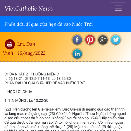
VietCatholic News
Phấn đấu đi qua cửa hẹp để vào Nước Trời
Lm. Đan
Vinh
16/Aug/2022
CHÚA NHẬT 21 THƯỜNG NIÊN C
Is 66,18-21; Dt 12,5-7.11-13; Lc 13,22-30
PHẤN ĐẤU ĐI QUA CỬA HẸP ĐỂ VÀO NƯỚC TRỜI
I. HỌC LỜI CHÚA
1. TIN MỪNG : Lc 13,22-30
(22) Trên đường lên Giê-ru-sa-lem, Đức Giê-su đi ngang qua các thành thị
và làng mạc mà giảng dạy. (23) Có kẻ hỏi Người : “Thưa Ngài, những người
được cứu thoát thì ít, có phải không?” Người bảo họ : (24) “Hãy chiến đấu
để qua được cửa hẹp mà vào. Vì tôi nói cho anh em biết : Có nhiều người
sẽ tìm cách vào mà không thể được”. (25) Một khi chủ nhà đã đứng dậy