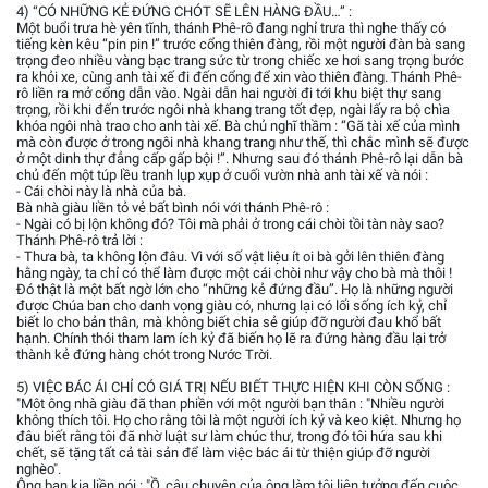
4) “CÓ NHỮNG KẺ ĐỨNG CHÓT SẼ LÊN HÀNG ĐẦU…” :
Một buổi trưa hè yên tĩnh, thánh Phê-rô đang nghỉ trưa thì nghe thấy có
tiếng kèn kêu “pin pin !” trước cổng thiên đàng, rồi một người đàn bà sang
trọng đeo nhiều vàng bạc trang sức từ trong chiếc xe hơi sang trọng bước
ra khỏi xe, cùng anh tài xế đi đến cổng để xin vào thiên đàng. Thánh Phê-
rô liền ra mở cổng dẫn vào. Ngài dẫn hai người đi tới khu biệt thự sang
trọng, rồi khi đến trước ngôi nhà khang trang tốt đẹp, ngài lấy ra bộ chìa
khóa ngôi nhà trao cho anh tài xế. Bà chủ nghĩ thầm : “Gã tài xế của mình
mà còn được ở trong ngôi nhà khang trang như thế, thì chắc mình sẽ được
ở một dinh thự đẳng cấp gấp bội !”. Nhưng sau đó thánh Phê-rô lại dẫn bà
chủ đến một túp lều tranh lụp xụp ở cuối vườn nhà anh tài xế và nói :
- Cái chòi này là nhà của bà.
Bà nhà giàu liền tỏ vẻ bất bình nói với thánh Phê-rô :
- Ngài có bị lộn không đó? Tôi mà phải ở trong cái chòi tồi tàn này sao?
Thánh Phê-rô trả lời :
- Thưa bà, ta không lộn đâu. Vì với số vật liệu ít oi bà gởi lên thiên đàng
hằng ngày, ta chỉ có thể làm được một cái chòi như vậy cho bà mà thôi !
Đó thật là một bất ngờ lớn cho “những kẻ đứng đầu”. Họ là những người
được Chúa ban cho danh vọng giàu có, nhưng lại có lối sống ích kỷ, chỉ
biết lo cho bản thân, mà không biết chia sẻ giúp đỡ người đau khổ bất
hạnh. Chính thói tham lam ích kỷ đã biến họ lẽ ra đứng hàng đầu lại trở
thành kẻ đứng hàng chót trong Nước Trời.
5) VIỆC BÁC ÁI CHỈ CÓ GIÁ TRỊ NẾU BIẾT THỰC HIỆN KHI CÒN SỐNG :
"Một ông nhà giàu đã than phiền với một người bạn thân : "Nhiều người
không thích tôi. Họ cho rằng tôi là một người ích kỷ và keo kiệt. Nhưng họ
đâu biết rằng tôi đã nhờ luật sư làm chúc thư, trong đó tôi hứa sau khi
chết, sẽ tặng tất cả tài sản để làm việc bác ái từ thiện giúp đỡ người
nghèo".
Ông bạn kia liền nói : "Ồ, câu chuyện của ông làm tôi liên tưởng đến cuộc