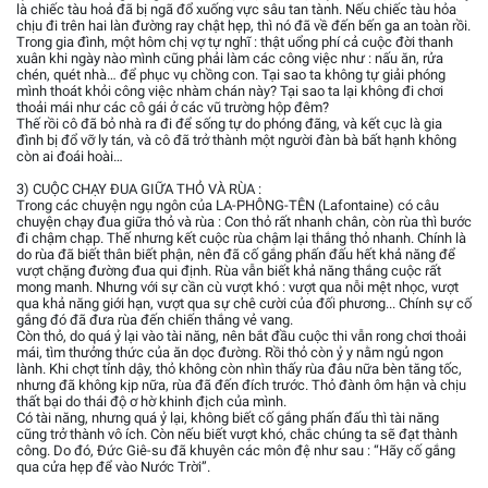
là chiếc tàu hoả đã bị ngã đổ xuống vực sâu tan tành. Nếu chiếc tàu hỏa
chịu đi trên hai làn đường ray chật hẹp, thì nó đã về đến bến ga an toàn rồi.
Trong gia đình, một hôm chị vợ tự nghĩ : thật uổng phí cả cuộc đời thanh
xuân khi ngày nào mình cũng phải làm các công việc như : nấu ăn, rửa
chén, quét nhà… để phục vụ chồng con. Tại sao ta không tự giải phóng
mình thoát khỏi công việc nhàm chán này? Tại sao ta lại không đi chơi
thoải mái như các cô gái ở các vũ trường hộp đêm?
Thế rồi cô đã bỏ nhà ra đi để sống tự do phóng đãng, và kết cục là gia
đình bị đổ vỡ ly tán, và cô đã trở thành một người đàn bà bất hạnh không
còn ai đoái hoài…
3) CUỘC CHẠY ĐUA GIỮA THỎ VÀ RÙA :
Trong các chuyện ngụ ngôn của LA-PHÔNG-TÊN (Lafontaine) có câu
chuyện chạy đua giữa thỏ và rùa : Con thỏ rất nhanh chân, còn rùa thì bước
đi chậm chạp. Thế nhưng kết cuộc rùa chậm lại thắng thỏ nhanh. Chính là
do rùa đã biết thân biết phận, nên đã cố gắng phấn đấu hết khả năng để
vượt chặng đường đua qui định. Rùa vẫn biết khả năng thắng cuộc rất
mong manh. Nhưng với sự cần cù vượt khó : vượt qua nỗi mệt nhọc, vượt
qua khả năng giới hạn, vượt qua sự chê cười của đối phương... Chính sự cố
gắng đó đã đưa rùa đến chiến thắng vẻ vang.
Còn thỏ, do quá ỷ lại vào tài năng, nên bắt đầu cuộc thi vẫn rong chơi thoải
mái, tìm thưởng thức của ăn dọc đường. Rồi thỏ còn ỷ y nằm ngủ ngon
lành. Khi chợt tỉnh dậy, thỏ không còn nhìn thấy rùa đâu nữa bèn tăng tốc,
nhưng đã không kịp nữa, rùa đã đến đích trước. Thỏ đành ôm hận và chịu
thất bại do thái độ ơ hờ khinh địch của mình.
Có tài năng, nhưng quá ỷ lại, không biết cố gắng phấn đấu thì tài năng
cũng trở thành vô ích. Còn nếu biết vượt khó, chắc chúng ta sẽ đạt thành
công. Do đó, Đức Giê-su đã khuyên các môn đệ như sau : “Hãy cố gắng
qua cửa hẹp để vào Nước Trời”.