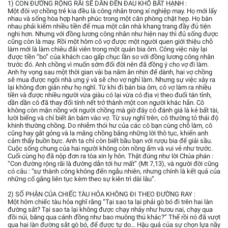
1) CON ĐƯỜNG RỘNG RÃI SẼ DẪN ĐẾN ĐAU KHỔ BẤT HẠNH :
Một đôi vợ chồng trẻ kia đều là công nhân trong xí nghiệp may. Họ mới lấy
nhau và sống hòa hợp hạnh phúc trong một căn phòng chật hẹp. Họ bàn
nhau phải kiếm nhiều tiền để mua một căn nhà khang trang đầy đủ tiện
nghi hơn. Nhưng với đồng lương công nhân như hiện nay thì đủ sống được
cũng còn là may. Rồi một hôm cô vợ được một người quen giới thiệu chỗ
làm mới là làm chiêu đãi viên trong một quán bia ôm. Công việc này lại
được tiền “bo” của khách cao gấp chục lần so với đồng lương công nhân
trước đó. Anh chồng vì muốn sớm đổi đời nên đã đồng ý cho vợ đi làm.
Anh hy vọng sau một thời gian vài ba năm ăn nhịn để dành, hai vợ chồng
sẽ mua được ngôi nhà ưng ý và sẽ cho vợ nghỉ làm. Nhưng sự việc xảy ra
lại không đơn giản như họ nghĩ. Từ khi đi bán bia ôm, cô vợ làm ra nhiều
tiền và được nhiều người vừa giàu có lại vừa có địa vị theo đuổi tán tỉnh,
dần dần cô đã thay đổi tính nết trở thành một con người khác hẳn. Cô
không còn mặn nồng với người chồng mà giờ đây cô đánh giá là kẻ bất tài,
lười biếng và chỉ biết ăn bám vào vợ. Từ suy nghĩ trên, cô thường tỏ thái độ
khinh thường chồng. Do nhiễm thói hư của các cô bạn cùng chỗ làm, cô
cũng hay gắt gỏng và la mắng chồng bằng những lời thô tục, khiến anh
cảm thấy buồn bực. Anh ta chỉ còn biết bầu bạn với rượu bia để giải sầu.
Cuộc sống chung của hai người không còn nồng ấm và vui vẻ như trước.
Cuối cùng họ đã nộp đơn ra tòa xin ly hôn. Thật đúng như lời Chúa phán :
“Con đường rộng rãi là đường dẫn tới hư mất” (Mt 7,13), và người đời cũng
có câu : “sự thành công không đến ngẫu nhiên, nhưng chính là kết quả của
những cố gắng liên tục kèm theo sự kiên trì dài lâu”.
2) SỐ PHẬN CỦA CHIẾC TÀU HỎA KHÔNG ĐI THEO ĐƯỜNG RAY :
Một hôm chiếc tàu hỏa nghĩ rằng “Tại sao ta lại phải gò bó đi trên hai làn
đường sắt? Tại sao ta lại không được chạy nhảy như hươu nai, chạy qua
đồi núi, băng qua cánh đồng như bao muông thú khác?” Thế rồi nó đã vượt
qua hai làn đường sắt gò bó, để được tự do… Hậu quả của sự chọn lựa nầy