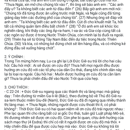
và khóa cửa lại, mà anh em còn đứng ở ngoài, bắt đầu gõ cửa mà nói :
“Thưa Ngài, xin mở cho chúng tôi vào !”, thì ông sẽ bảo anh em : “Các anh
đấy ư? Ta không biết các anh từ đâu đến !” (26) Bấy giờ anh em mới nói :
“Chúng tôi đã từng được ăn uống trước mặt Ngài, và Ngài cũng đã từng
giảng dạy trên các đường phố của chúng tôi”. (27) Nhưng ông sẽ đáp với
anh em : “Ta không biết các anh từ đâu đến. Cút đi cho khuất mắt Ta, hỡi
tất cả những quân làm điều bất chính !” (28) “Ở đó anh em sẽ khóc lóc
nghiến răng, khi thấy các ông Áp-ra-ham, I-xa-ác và Gia-cóp cùng tất cả
các ngôn sứ được ở trong Nước Thiên Chúa, còn mình lại bị đuổi ra ngoài.
(29) Thiên hạ sẽ từ Đông Tây Nam Bắc đến dự tiệc trong Nước Thiên
Chúa. (30) Và kìa, có những kẻ đứng chót sẽ lên hàng đầu, và có những kẻ
đứng đầu sẽ xuống hàng chót”.
2. Ý CHÍNH :
Trong Tin mừng hôm nay, Lu-ca ghi lại Lời Đức Giê-su trả lời cho hai câu
hỏi: Câu hỏi một : Ai sẽ được ơn cứu độ? Thưa hết mọi người đều được
hưởng ơn cứu độ với các tổ phụ của dân Do thái, đang khi chính dân này
lại bị loại ra ngoài. Câu hỏi hai : Muốn được hưởng ơn cứu độ ta cần làm
gì? Thưa ta phải chiến đấu để vào Nước Trời qua cửa hẹp.
3. CHÚ THÍCH :
- C 22-24 : + Đức Giê-su ngang qua các thành thị và làng mạc mà giảng
dạy : Trên đường từ miền Ga-li-lê (Bắc), theo đường bộ về Thủ đô Giê-ru-
sa-lem thuộc miền Giu-đê (Nam), Đức Giê-su đã đi ngang qua nhiều thành
thị làng mạc. + Thưa Ngài, những người được cứu thoát thì ít, có phải
không? : Thời Đức Giê-su có hai quan niệm về ơn cứu độ trái ngược nhau :
Phe lạc quan thì cho rằng bất cứ ai gốc Do thái, tuân giữ Luật pháp Mô-sê,
thì đương nhiên sẽ được ơn cứu độ. Còn phe bi quan, chịu ảnh hưởng của
sách mạo thư (4 Esdra) thì chỉ có rất ít người được ơn cứu độ mà thôi. +
Hãy chiến đấu để qua được cửu hẹp mà vào : Đức Giê-su không trả lời