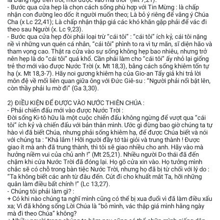
- Bước qua cửa hẹp là chọn cách sống phù hợp với Tin Mừng : là chấp
nhận con đường leo dốc ít người muốn theo; Là bỏ ý riêng để vâng ý Chúa
Cha (x Lc 22,41); Là chấp nhận thập giá các khó khăn gặp phải để vác đi
theo sau Người (x. Lc 9,23).
- Bước qua cửa hẹp đòi phải loại trừ “cái tôi” : “cái tôi” ích kỷ, cái tôi nặng
nề vì những vun quén cá nhân, “cái tôi” phình to ra vì tự mãn, sĩ diện hão và
tham vọng cao. Thật ra cửa vào sự sống không hẹp bao nhiêu, nhưng trở
nên hẹp là do “cái tôi” quá khổ. Cần phải làm cho “cái tôi” ấy nhỏ lại giống
trẻ thơ mới vào được Nước Trời (x. Mt 18,3), bằng cách sống khiêm tốn tự
hạ (x. Mt 18,3-7). Hãy noi gương khiêm hạ của Gio-an Tẩy giả khi trả lời
môn đệ về mối liên quan giữa ông với Đức Giê-su : “Người phải nổi bật lên,
còn thầy phải lu mờ đi” (Ga 3,30).
2) ĐIỀU KIỆN ĐỂ ĐƯỢC VÀO NƯỚC THIÊN CHÚA :
- Phải chiến đấu mới vào được Nước Trời :
Đời sống Ki-tô hữu là một cuộc chiến đấu không ngừng để vượt qua “cái
tôi” ích kỷ và chiến đấu với bản thân mình. Ước gì đừng bao giờ chúng ta tự
hào vì đã biết Chúa, nhưng phải sống khiêm hạ, để được Chúa biết và nói
với chúng ta : “Khá lắm ! Hỡi người đầy tớ tài giỏi và trung thành ! Được
giao ít mà anh đã trung thành, thì tôi sẽ giao nhiều cho anh. Hãy vào mà
hưởng niềm vui của chủ anh !” (Mt 25,21). Nhiều người Do thái đã đến
chậm khi cửa Nước Trời đã đóng lại. Họ gõ cửa xin vào. Họ tưởng mình
chắc sẽ có chỗ trong bàn tiệc Nước Trời, nhưng họ đã bị từ chối với lý do :
“Ta không biết các anh từ đâu đến. Cút đi cho khuất mắt Ta, hỡi những
quân làm điều bất chính !” (Lc 13,27).
- Chúng tôi phải làm gì? :
+ Có khi nào chúng ta nghĩ mình cũng có thể bị xua đuổi vì đã làm điều xấu
xa; Vì đã không sống Lời Chúa là “bỏ mình, vác thập giá mình hằng ngày
mà đi theo Chúa” không?