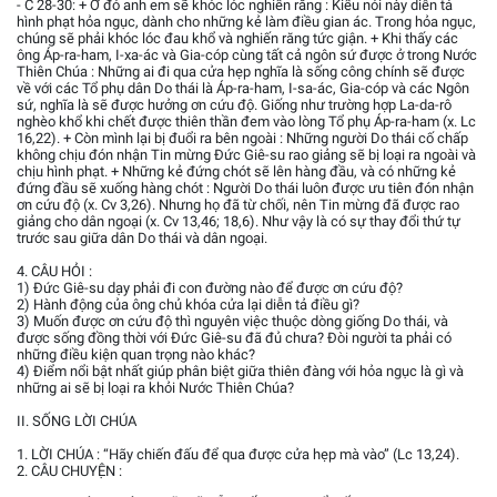
- C 28-30: + Ở đó anh em sẽ khóc lóc nghiến răng : Kiểu nói này diễn tả
hình phạt hỏa ngục, dành cho những kẻ làm điều gian ác. Trong hỏa ngục,
chúng sẽ phải khóc lóc đau khổ và nghiến răng tức giận. + Khi thấy các
ông Áp-ra-ham, I-xa-ác và Gia-cóp cùng tất cả ngôn sứ được ở trong Nước
Thiên Chúa : Những ai đi qua cửa hẹp nghĩa là sống công chính sẽ được
về với các Tổ phụ dân Do thái là Áp-ra-ham, I-sa-ác, Gia-cóp và các Ngôn
sứ, nghĩa là sẽ được hưởng ơn cứu độ. Giống như trường hợp La-da-rô
nghèo khổ khi chết được thiên thần đem vào lòng Tổ phụ Áp-ra-ham (x. Lc
16,22). + Còn mình lại bị đuổi ra bên ngoài : Những người Do thái cố chấp
không chịu đón nhận Tin mừng Đức Giê-su rao giảng sẽ bị loại ra ngoài và
chịu hình phạt. + Những kẻ đứng chót sẽ lên hàng đầu, và có những kẻ
đứng đầu sẽ xuống hàng chót : Người Do thái luôn được ưu tiên đón nhận
ơn cứu độ (x. Cv 3,26). Nhưng họ đã từ chối, nên Tin mừng đã được rao
giảng cho dân ngoại (x. Cv 13,46; 18,6). Như vậy là có sự thay đổi thứ tự
trước sau giữa dân Do thái và dân ngoại.
4. CÂU HỎI :
1) Đức Giê-su dạy phải đi con đường nào để được ơn cứu độ?
2) Hành động của ông chủ khóa cửa lại diễn tả điều gì?
3) Muốn được ơn cứu độ thì nguyên việc thuộc dòng giống Do thái, và
được sống đồng thời với Đức Giê-su đã đủ chưa? Đòi người ta phải có
những điều kiện quan trọng nào khác?
4) Điểm nổi bật nhất giúp phân biệt giữa thiên đàng với hỏa ngục là gì và
những ai sẽ bị loại ra khỏi Nước Thiên Chúa?
II. SỐNG LỜI CHÚA
1. LỜI CHÚA : “Hãy chiến đấu để qua được cửa hẹp mà vào” (Lc 13,24).
2. CÂU CHUYỆN :