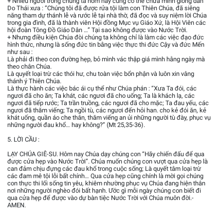
+ Nhiều người trong chúng ta hôm nay cũng có thể chữa mình giống dân
Do Thái xưa : “Chúng tôi đã được rửa tội làm con Thiên Chúa, đã siêng
năng tham dự thánh lễ và rước lễ tại nhà thờ, đã đọc và suy niệm lời Chúa
trong gia đình, đã là thành viên Hội đồng Mục vụ Giáo Xứ, là Hội Viên các
hội đoàn Tông Đồ Giáo Dân …” Tại sao không được vào Nước Trời.
+ Nhưng điều kiện Chúa đòi chúng ta không chỉ là làm các việc đạo đức
hình thức, nhưng là sống đức tin bằng việc thực thi đức Cậy và đức Mến
như sau :
Là phải đi theo con đường hẹp, bỏ mình vác thập giá mình hằng ngày mà
theo chân Chúa.
Là quyết loại trừ các thói hư, chu toàn việc bổn phận và luôn xin vâng
thánh ý Thiên Chúa.
Là thực hành các việc bác ái cụ thể như Chúa phán : “Xưa Ta đói, các
ngươi đã cho ăn; Ta khát, các ngươi đã cho uống; Ta là khách lạ, các
ngươi đã tiếp rước; Ta trần truồng, các ngươi đã cho mặc; Ta đau yếu, các
ngươi đã thăm viếng; Ta ngồi tù, các ngươi đến hỏi han. cho kẻ đói ăn, kẻ
khát uống, quần áo che thân, thăm viếng an ủi những người tù đày, phục vụ
những người đau khổ… hay không?” (Mt 25,35-36).
5. LỜI CẦU :
LẠY CHÚA GIÊ-SU. Hôm nay Chúa dạy chúng con “Hãy chiến đấu để qua
được cửa hẹp vào Nước Trời”. Chúa muốn chúng con vượt qua cửa hẹp là
can đảm chịu đựng các đau khổ trong cuộc sống; Là quyết tâm loại trừ
các đam mê tội lỗi bất chính… Qua cửa hẹp cũng chính là mời gọi chúng
con thực thi lối sống tin yêu, khiêm nhường phục vụ Chúa đang hiện thân
nơi những người nghèo đói bất hạnh. Ước gì mỗi ngày chúng con biết đi
qua cửa hẹp để được vào dự bàn tiệc Nước Trời với Chúa muôn đời.-
AMEN.