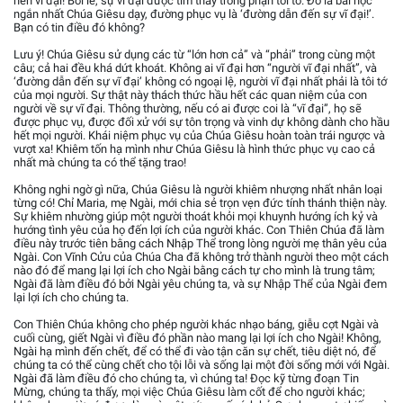
nên vĩ đại! Bởi lẽ, sự vĩ đại được tìm thấy trong phận tôi tớ. Đó là bài học
ngắn nhất Chúa Giêsu dạy, đường phục vụ là ‘đường dẫn đến sự vĩ đại!’.
Bạn có tin điều đó không?
Lưu ý! Chúa Giêsu sử dụng các từ “lớn hơn cả” và “phải” trong cùng một
câu; cả hai đều khá dứt khoát. Không ai vĩ đại hơn “người vĩ đại nhất”, và
‘đường dẫn đến sự vĩ đại’ không có ngoại lệ, người vĩ đại nhất phải là tôi tớ
của mọi người. Sự thật này thách thức hầu hết các quan niệm của con
người về sự vĩ đại. Thông thường, nếu có ai được coi là “vĩ đại”, họ sẽ
được phục vụ, được đối xử với sự tôn trọng và vinh dự không dành cho hầu
hết mọi người. Khái niệm phục vụ của Chúa Giêsu hoàn toàn trái ngược và
vượt xa! Khiêm tốn hạ mình như Chúa Giêsu là hình thức phục vụ cao cả
nhất mà chúng ta có thể tặng trao!
Không nghi ngờ gì nữa, Chúa Giêsu là người khiêm nhượng nhất nhân loại
từng có! Chỉ Maria, mẹ Ngài, mới chia sẻ trọn vẹn đức tính thánh thiện này.
Sự khiêm nhường giúp một người thoát khỏi mọi khuynh hướng ích kỷ và
hướng tình yêu của họ đến lợi ích của người khác. Con Thiên Chúa đã làm
điều này trước tiên bằng cách Nhập Thể trong lòng người mẹ thân yêu của
Ngài. Con Vĩnh Cửu của Chúa Cha đã không trở thành người theo một cách
nào đó để mang lại lợi ích cho Ngài bằng cách tự cho mình là trung tâm;
Ngài đã làm điều đó bởi Ngài yêu chúng ta, và sự Nhập Thể của Ngài đem
lại lợi ích cho chúng ta.
Con Thiên Chúa không cho phép người khác nhạo báng, giễu cợt Ngài và
cuối cùng, giết Ngài vì điều đó phần nào mang lại lợi ích cho Ngài! Không,
Ngài hạ mình đến chết, để có thể đi vào tận căn sự chết, tiêu diệt nó, để
chúng ta có thể cùng chết cho tội lỗi và sống lại một đời sống mới với Ngài.
Ngài đã làm điều đó cho chúng ta, vì chúng ta! Đọc kỹ từng đoạn Tin
Mừng, chúng ta thấy, mọi việc Chúa Giêsu làm cốt để cho người khác;