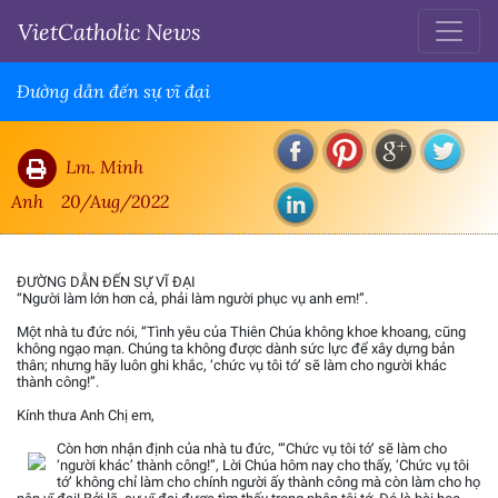
VietCatholic News
Đường dẫn đến sự vĩ đại
Lm. Minh
Anh
20/Aug/2022
ĐƯỜNG DẪN ĐẾN SỰ VĨ ĐẠI
“Người làm lớn hơn cả, phải làm người phục vụ anh em!”.
Một nhà tu đức nói, “Tình yêu của Thiên Chúa không khoe khoang, cũng
không ngạo mạn. Chúng ta không được dành sức lực để xây dựng bản
thân; nhưng hãy luôn ghi khắc, ‘chức vụ tôi tớ’ sẽ làm cho người khác
thành công!”.
Kính thưa Anh Chị em,
Còn hơn nhận định của nhà tu đức, “‘Chức vụ tôi tớ’ sẽ làm cho
‘người khác’ thành công!”, Lời Chúa hôm nay cho thấy, ‘Chức vụ tôi
tớ’ không chỉ làm cho chính người ấy thành công mà còn làm cho họ