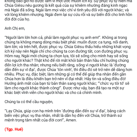
không bao giờ nó được làm vì một ước muốn ích kỷ. Sự phục vụ tự hiến mà
Chúa Giêsu nêu gương là kết quả của sự khiêm nhường đáng kinh ngạc
mà Ngài đã sống. Ngài làm mọi việc chỉ vì tình yêu đối với người khác; và
với lòng khiêm nhượng, Ngài đem lại sự cứu rỗi và sự biến đổi cho linh hồn
đời đời của họ.
Anh Chị em,
“Người làm lớn hơn cả, phải làm người phục vụ anh em!”. Không ai trong
chúng ta không mang dòng máu biệt phái: muốn được ca tụng, nổi danh,
làm lớn; và trên hết, được phục vụ. Chúa Giêsu thấu hiểu những khát vọng
ích kỷ này nên Ngài chỉ cho chúng ta con đường tắt, con đường phục vụ.
Hôm nay, Ngài mời chúng ta chọn lựa, tôi sẽ sống cho mình hay sẽ sống
cho người khác? Thật khó để rời mắt khỏi bản thân hầu chỉ hướng chúng
đến lợi ích tha nhân; nhưng nếu biết rằng, sống vì người khác là ‘đường
dẫn đến sự vĩ đại’, được Chúa ‘tôn vinh’, thì điều đó sẽ trở nên dễ dàng hơn
nhiều. Phục vụ, đặc biệt, làm những gì có thể để giúp tha nhân đến gần
Chúa hơn là điều khiến bạn trở nên vĩ đại nhất. Hãy tin và sống điều đó!
Hướng ánh mắt của bạn từ bản thân sang người khác; “‘chức vụ tôi tớ’ sẽ
làm cho người khác thành công!”. Được như vậy, bạn đã tạo ra một sự
khác biệt vĩnh viễn cho người khác và cho cả chính mình.
Chúng ta có thể cầu nguyện,
“Lạy Chúa, giúp con hạ mình trên ‘đường dẫn đến sự vĩ đại’, bằng cách
biến việc phục vụ tha nhân, nhất là dẫn họ đến với Chúa, trở thành sứ
mệnh trọng tâm nhất của đời con!”, Amen.
(Tgp. Huế)